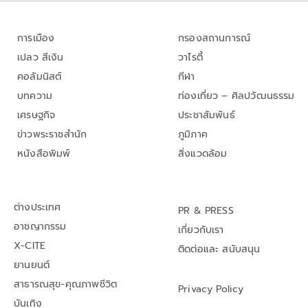
การเมือง
กรองสถานการณ์
เปลว สีเงิน
วาไรตี้
คอลัมนิสต์
กีฬา
บทความ
ท่องเที่ยว – ศิลปวัฒนธรรม
เศรษฐกิจ
ประชาสัมพันธ์
ข่าวพระราชสำนัก
ภูมิภาค
หนังสือพิมพ์
สิ่งแวดล้อม
ต่างประเทศ
PR & PRESS
อาชญากรรม
เกี่ยวกับเรา
X-CITE
ติดต่อและ สนับสนุน
ยานยนต์
สาธารณสุข-คุณภาพชีวิต
Privacy Policy
บันเทิง