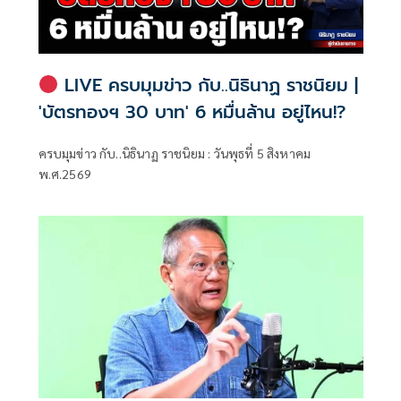
LIVE ครบมุมข่าว กับ..นิธินาฏ ราชนิยม |
'บัตรทองฯ 30 บาท' 6 หมื่นล้าน อยู่ไหน!?
ครบมุมข่าว กับ..นิธินาฏ ราชนิยม : วันพุธที่ 5 สิงหาคม
พ.ศ.2569