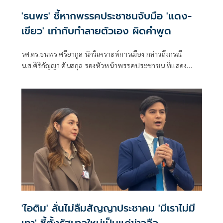
'ธนพร' ชี้หากพรรคประชาชนจับมือ 'แดง-
เขียว' เท่ากับทำลายตัวเอง ผิดคำพูด
รศ.ดร.ธนพร ศรียากูล นักวิเคราะห์การเมือง กล่าวถึงกรณี
น.ส.ศิริกัญญา ตันสกุล รองหัวหน้าพรรคประชาชน ที่แสดง
ความเห็นว่าหากเกิดการจัดตั้งรัฐบาลระหว่างพรรคเพื่อไทยกับ
พรรคภูมิใจไทย ก็จำเป็นต้องพูดคุยกับพรรคประชาชนด้วยว่า
'ไอติม' ลั่นไม่ลืมสัญญาประชาคม 'มีเราไม่มี
เทา' ชี้ตั้งรัฐบาลใหม่เป็นแค่ข่าวลือ