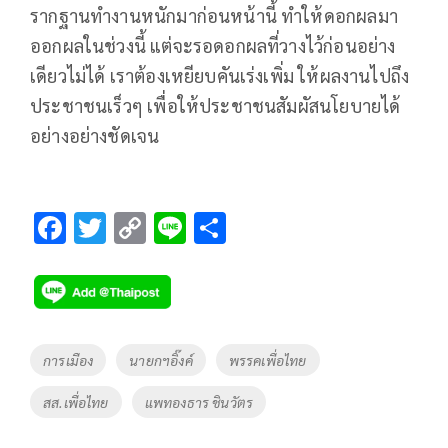
รากฐานทำงานหนักมาก่อนหน้านี้ ทำให้ดอกผลมา
ออกผลในช่วงนี้ แต่จะรอดอกผลที่วางไว้ก่อนอย่าง
เดียวไม่ได้ เราต้องเหยียบคันเร่งเพิ่ม ให้ผลงานไปถึง
ประชาชนเร็วๆ เพื่อให้ประชาชนสัมผัสนโยบายได้
อย่างอย่างชัดเจน
F
T
C
Li
S
ac
wi
o
n
h
e
tt
p
e
ar
b
er
y
e
o
Li
Tags
การเมือง
นายกฯอิ๊งค์
พรรคเพื่อไทย
o
n
สส.เพื่อไทย
แพทองธาร ชินวัตร
k
k