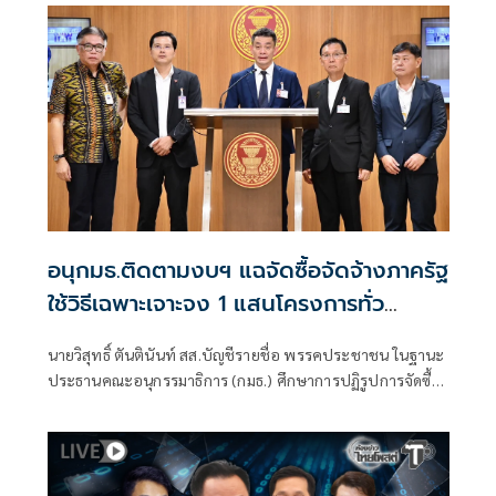
ร่วมรัฐบาลและนายกฯไปแล้วว่า รัฐบาลนี้มีเสถียรภาพและ
ทำงานร่วมกันอย่างเต็มที่
อนุกมธ.ติดตามงบฯ แฉจัดซื้อจัดจ้างภาครัฐ
ใช้วิธีเฉพาะเจาะจง 1 แสนโครงการทั่ว
ประเทศ เอื้อทุจริตงบกว่า 5 หมื่นล้านบาท
นายวิสุทธิ์ ตันตินันท์ สส.บัญชีรายชื่อ พรรคประชาชน ในฐานะ
ประธานคณะอนุกรรมาธิการ (กมธ.) ศึกษาการปฏิรูปการจัดซื้อ
จัดจ้างภาครัฐ ภายใต้คณะกรรมาธิการศึกษาการจัดทำและ
ติดตามการบริหารงบประมาณ สภาผู้แทนราษฎร แถลงความ
คืบหน้า "การศึกษาการปฏิรูปการจัดซื้อจัดจ้างภาครัฐ" ว่า คณะ
อนุกรรมาธิการชุดนี้ประกอบด้วยตัวแทน สส.