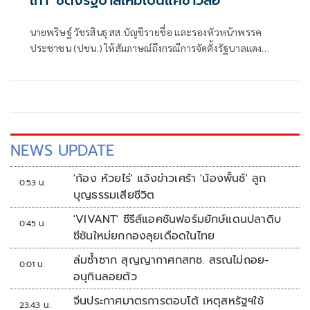
นายพริษฐ์ วัชรสินธุ สส.บัญชีรายชื่อ และรองหัวหน้าพรรค
ประชาชน (ปชน.) ให้สัมภาษณ์ถึงกรณีการจัดตั้งรัฐบาลแดง
เขียว ส้ม ซึ่งร.อ.ธรรมนัส พรหมเผ่า สส.บัญชีรายชื่อ และหัวหน้า
พรรคกล้าธรรม ก็ระบุว่าลืมไปหมดแล้วที่เคยพูดว่า “มีเราไม่มี
เทา” จะเป็นการเปิดโอกาสให้ส้มเข้าร่วมรัฐบาลหรือไม่ ว่า ตอน
นี้ตั้งอยู่บนสมมติฐานหลายอย่างมาก ซึ่งก็ยังไม่ได้มีการยืนยันใน
แต่ละภาคส่วน
NEWS UPDATE
'ก้อง ห้วยไร่' แจ้งข่าวเศร้า 'น้องพั้นช์' ลูก
0:53 น.
บุญธรรมเสียชีวิต
'VIVANT' ซีรีส์แอคชันฟอร์มยักษ์แดนปลาดิบ
0:45 น.
ซีซันใหม่ยกกองลุยเดือดในไทย
ล่มซ้ำซาก สุญญากาศกสทช. สรณไม่ถอย-
0:01 น.
อนุทินลอยตัว
จีนประกาศมาตรการตอบโต้ เหตุสหรัฐฯใช้
23:43 น.