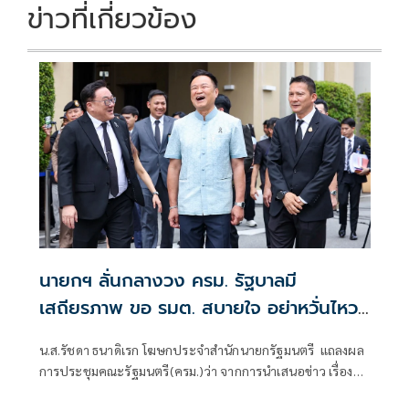
ข่าวที่เกี่ยวข้อง
นายกฯ ลั่นกลางวง ครม. รัฐบาลมี
เสถียรภาพ ขอ รมต. สบายใจ อย่าหวั่นไหว
คำถามยุยง
น.ส.รัชดา ธนาดิเรก โฆษกประจำสำนักนายกรัฐมนตรี แถลงผล
การประชุมคณะรัฐมนตรี(ครม.)ว่า จากการนำเสนอข่าว เรื่อง
เสถียรภาพของรัฐบาล ซึ่งสื่อมวลชนรับทราบคำตอบจากพรรค