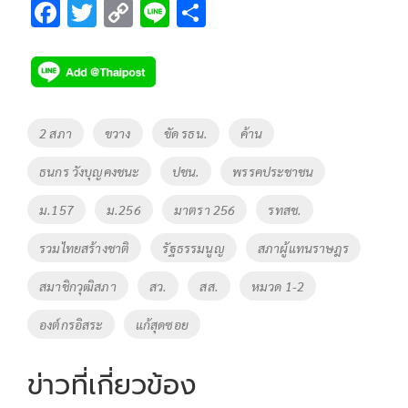
F
T
C
Li
S
ac
wi
o
n
h
e
tt
p
e
ar
b
er
y
e
o
Li
Tags
2 สภา
ขวาง
ขัด รธน.
ค้าน
o
n
ธนกร วังบุญคงชนะ
ปชน.
พรรคประชาชน
k
k
ม.157
ม.256
มาตรา 256
รทสช.
รวมไทยสร้างชาติ
รัฐธรรมนูญ
สภาผู้แทนราษฎร
สมาชิกวุฒิสภา
สว.
สส.
หมวด 1-2
องต์กรอิสระ
แก้สุดซอย
ข่าวที่เกี่ยวข้อง