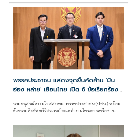
พรรคประชาชน แสดงจุดยืนคัดค้าน 'มิน
อ่อง หล่าย' เยือนไทย เปิด 6 ข้อเรียกร้อง
รัฐสภา-รัฐบาล
นายอนุสรณ์ ธรรมใจ สส.กทม. พรรคประชาชน (ปชน.) พร้อม
ด้วยนายศิรชัช ตรีวิศวเวทย์ คณะทำงานโครงการเครือข่าย
ประชาธิปไตยอาเซียนเพื่อสันติภาพ สิทธิมนุษยชน และการ
พัฒนาอย่างยั่งยืน แถลงคัดค้านการเยือนไทยอย่างเป็นทางการ
ของพลเอกอาวุโส มิน ออง ไลง์