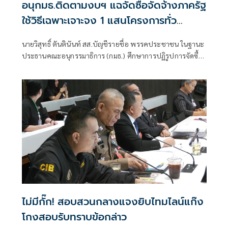
อนุกมธ.ติดตามงบฯ แฉจัดซื้อจัดจ้างภาครัฐ
ใช้วิธีเฉพาะเจาะจง 1 แสนโครงการทั่ว
ประเทศ เอื้อทุจริตงบกว่า 5 หมื่นล้านบาท
นายวิสุทธิ์ ตันตินันท์ สส.บัญชีรายชื่อ พรรคประชาชน ในฐานะ
ประธานคณะอนุกรรมาธิการ (กมธ.) ศึกษาการปฏิรูปการจัดซื้อ
จัดจ้างภาครัฐ ภายใต้คณะกรรมาธิการศึกษาการจัดทำและ
ติดตามการบริหารงบประมาณ สภาผู้แทนราษฎร แถลงความ
คืบหน้า "การศึกษาการปฏิรูปการจัดซื้อจัดจ้างภาครัฐ" ว่า คณะ
อนุกรรมาธิการชุดนี้ประกอบด้วยตัวแทน สส.
ไม่มีกั๊ก! สอบสวนกลางแจงยิบไทมไลน์แก๊ง
โกงสอบรับทราบข้อกล่าว