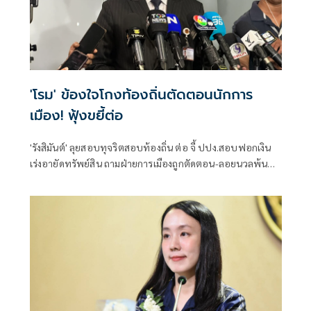
'โรม' ข้องใจโกงท้องถิ่นตัดตอนนักการ
เมือง! ฟุ้งขยี้ต่อ
'รังสิมันต์' ลุยสอบทุจริตสอบท้องถิ่น ต่อ จี้ ปปง.สอบฟอกเงิน
เร่งอายัดทรัพย์สิน ถามฝ่ายการเมืองถูกตัดตอน-ลอยนวลพ้นผิด
เหน็บ 'อนุทิน' รับแต่ชอบ ไม่รู้ในอนาคตมาตรการป้องกันจะ
รัดกุมหรือไม่