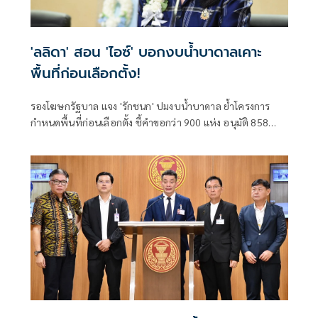
'ลลิดา' สอน 'ไอซ์' บอกงบน้ำบาดาลเคาะ
พื้นที่ก่อนเลือกตั้ง!
รองโฆษกรัฐบาล แจง 'รักชนก' ปมงบน้ำบาดาล ย้ำโครงการ
กำหนดพื้นที่ก่อนเลือกตั้ง ชี้คำขอกว่า 900 แห่ง อนุมัติ 858
แห่งตามหลักเกณฑ์ ไม่ใช่จัดสรรตามการเมือง