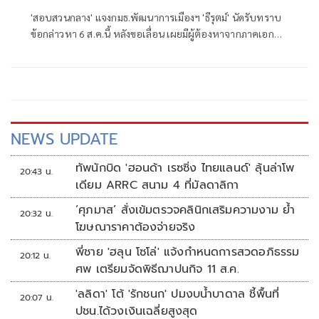
'สอบสวนกลาง' แจงกมธ.พัฒนาการเมืองฯ 'ธีรุตม์' นัดรับทราบ
ข้อกล่าวหา 6 ส.ค.นี้ หลังขอเลื่อน เผยมีผู้ต้องหาจากภาคเอกชน
รับสารภาพ 1 คนแล้ว เตรียมส่งข้อมูลหลักฐานไปยัง ป.ป.ช. ต่อ
NEWS UPDATE
ทัพนักบิด 'ฮอนด้า เรซซิ่ง ไทยแลนด์' ลุ้นล่าโพ
20:43 น.
เดียม ARRC สนาม 4 ที่มัลดาลิกา
‘ศุภมาส’ สั่งเข้มตรวจคลินิกเสริมความงาม ย้ำ
20:32 น.
โฆษณาราคาต้องจ่ายจริง
พี่ชาย 'ฮลุน โซโล่' แจ้งกำหนดการสวดอภิธรรม
20:12 น.
ศพ เตรียมจัดพิธีฌาปนกิจ 11 ส.ค.
'ลลิดา' โต้ 'รักชนก' ปมงบน้ำบาดาล ชี้พื้นที่
20:07 น.
ปชน.ได้วงเงินเฉลี่ยสูงสุด