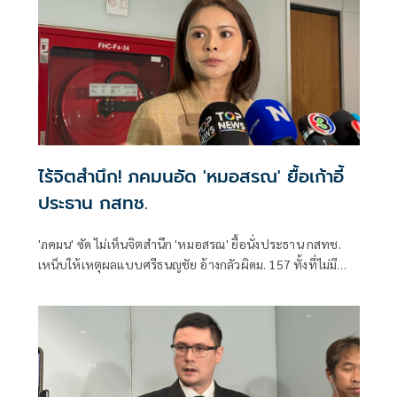
ไร้จิตสำนึก! ภคมนอัด 'หมอสรณ' ยื้อเก้าอี้
ประธาน กสทช.
'ภคมน' ซัด ไม่เห็นจิตสำนึก 'หมอสรณ' ยื้อนั่งประธาน กสทช.
เหน็บให้เหตุผลแบบศรีธนญชัย อ้างกลัวผิดม. 157 ทั้งที่ไม่มี
คุณสมบัติตั้งแต่แรก จี้ 'นายกฯ' เลิกแบก ยื่นโปรดเกล้าฯปลดพ้น
ตำแหน่งได้แล้ว