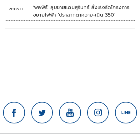
'พลพีร์' ลุยชายแดนสุรินทร์ สั่งเร่งรัดโครงการ
20:06 น.
ขยายไฟฟ้า 'ปราสาทตาควาย-เนิน 350'