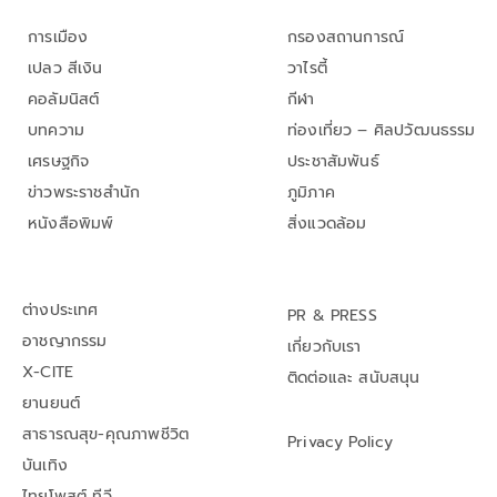
การเมือง
กรองสถานการณ์
เปลว สีเงิน
วาไรตี้
คอลัมนิสต์
กีฬา
บทความ
ท่องเที่ยว – ศิลปวัฒนธรรม
เศรษฐกิจ
ประชาสัมพันธ์
ข่าวพระราชสำนัก
ภูมิภาค
หนังสือพิมพ์
สิ่งแวดล้อม
ต่างประเทศ
PR & PRESS
อาชญากรรม
เกี่ยวกับเรา
X-CITE
ติดต่อและ สนับสนุน
ยานยนต์
สาธารณสุข-คุณภาพชีวิต
Privacy Policy
บันเทิง
ไทยโพสต์ ทีวี