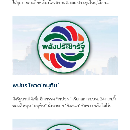
ไม่คุยรายละเอียดเรื่องโควตา รมต. เผย ประชุมใหญ่เลือก
หัวหน้าพรรคคนใหม่ มี.ค. แจง ช่วงเวลาจำกัด-เปลี่ยนผ่านใน
พรรค ทำให้ลงไปช่วยหาเสียงไม่ทั่วถึง ระบุ คุยกันแล้วก่อนเลือก
ตั้ง
พปชร.โหวต‘อนุทิน’
ตั้งรัฐบาลได้เพิ่มอีกพรรค “พปชร.” เรียกถก กก.บห. 24 ก.พ.นี้
ขอมติหนุน “อนุทิน” นั่งนายกฯ "อังคณา" ซัดพรรคส้ม ไม่ให้
ความสำคัญเรื่องความผิดเกี่ยวกับเพศ