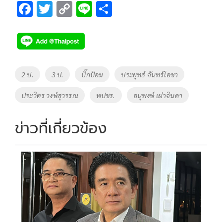
F
T
C
Li
S
ac
wi
o
n
h
e
tt
p
e
ar
b
er
y
e
o
Li
Tags
2 ป.
3 ป.
บิ๊กป้อม
ประยุทธ์ จันทร์โอชา
o
n
ประวิตร วงษ์สุวรรณ
พปชร.
อนุพงษ์ เผ่าจินดา
k
k
ข่าวที่เกี่ยวข้อง