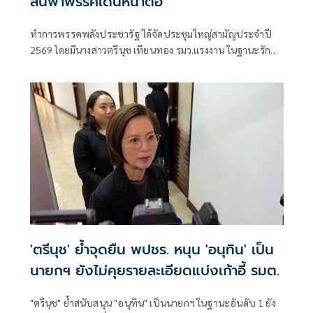
ลั่นพาพรรคเดินหน้าต่อ
ทำการพรรคพลังประชารัฐ ได้จัดประชุมใหญ่สามัญประจำปี
2569 โดยมีนางสาวตรีนุช เทียนทอง รมว.แรงงาน ในฐานะรักษา
การหัวหน้าพรรคพลังประชารัฐ (พปชร.) เป็นประธานการ
ประชุม พร้อมด้วยคณะกรรมการบริหาร (กก.บห.) ชุดรักษาการ
และสมาชิกพรรค
'ตรีนุช' ย้ำจุดยืน พปชร. หนุน 'อนุทิน' เป็น
นายกฯ ยังไม่คุยรายละเอียดแบ่งเก้าอี้ รมต.
"ตรีนุช" ย้ำสนับสนุน "อนุทิน" เป็นนายกฯ ในฐานะอันดับ 1 ยัง