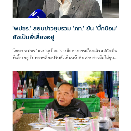
'พปชร.' สยบข่าวยุบรวม 'ภท.' ยัน 'บิ๊กป้อม'
ยังเป็นพี่เลี้ยงอยู่
'โฆษก พปชร.' แจง 'ลุงป้อม' วางมือทางการเมืองแล้ว แต่ยังเป็น
พี่เลี้ยงอยู่ รับพรรคต้องปรับตัวเดินหน้าต่อ สยบข่าวลือไม่ยุบ
รวม 'ภท.'