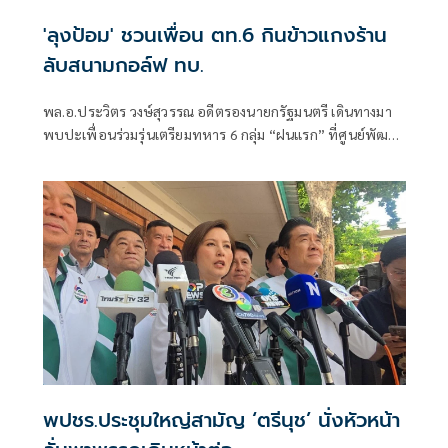
'ลุงป้อม' ชวนเพื่อน ตท.6 กินข้าวแกงร้าน
ลับสนามกอล์ฟ ทบ.
พล.อ.ประวิตร วงษ์สุวรรณ อดีตรองนายกรัฐมนตรี เดินทางมา
พบปะเพื่อนร่วมรุ่นเตรียมทหาร 6 กลุ่ม “ฝนแรก” ที่ศูนย์พัฒนา
กีฬาของกองทัพบก หรือ สนามกอล์ฟ ทบ. ย่านถนนรามอินทรา
พร้อมชวนรับประทานอาหารที่ร้านข้าวแกงป้าหงษ์ ซึ่งเป็นร้าน
ประจำ ภายในสนามกอล์ฟ
พปชร.ประชุมใหญ่สามัญ ‘ตรีนุช’ นั่งหัวหน้า