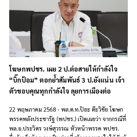
โฆษกพปชร. เผย 2 ป.ต่อสายให้กำลังใจ
“บิ๊กป้อม” ตอกย้ำสัมพันธ์ 3 ป.ยังแน่น เจ้า
ตัวขอบคุณทุกกำลังใจ ลุยการเมืองต่อ
22 พฤษภาคม 2568 - พล.ต.ท.ปิยะ ต๊ะวิชัย โฆษก
พรรคพลังประชารัฐ (พปชร.) เปิดเผยว่า จากกรณีที่
พล.อ.ประวิตร วงษ์สุวรรณ หัวหน้าพรรค พปชร.