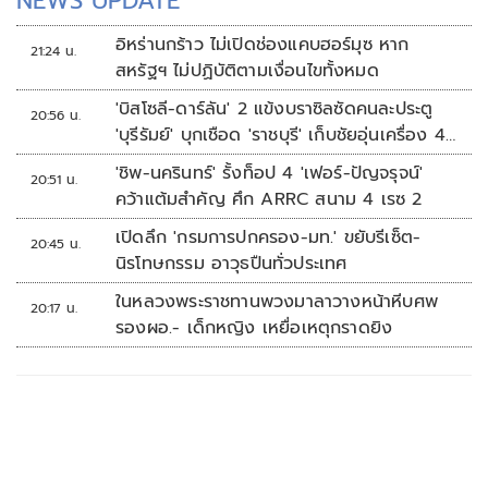
NEWS UPDATE
อิหร่านกร้าว ไม่เปิดช่องแคบฮอร์มุซ หาก
21:24 น.
สหรัฐฯ ไม่ปฏิบัติตามเงื่อนไขทั้งหมด
'บิสโซลี-ดาร์ลัน' 2 แข้งบราซิลซัดคนละประตู
20:56 น.
'บุรีรัมย์' บุกเชือด 'ราชบุรี' เก็บชัยอุ่นเครื่อง 4
นัดรวด
'ชิพ-นครินทร์' รั้งท็อป 4 'เฟอร์-ปัญจรุจน์'
20:51 น.
คว้าแต้มสำคัญ ศึก ARRC สนาม 4 เรซ 2
เปิดลึก 'กรมการปกครอง-มท.' ขยับรีเซ็ต-
20:45 น.
นิรโทษกรรม อาวุธปืนทั่วประเทศ
ในหลวงพระราชทานพวงมาลาวางหน้าหีบศพ
20:17 น.
รองผอ.- เด็กหญิง เหยื่อเหตุกราดยิง