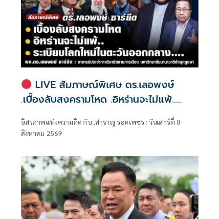
LIVE สัมภาษณ์พิเศษ ดร.เลอพงษ์
.เบื้องลับสงครามโหด .อิหร่านจะไม่แพ้..
.ระเบียบโลกใหม่ในตะวันออกกลาง…. |
อิสรภาพแห่งความคิด กับ..สำราญ รอดเพชร : วันเสาร์ที่ 8
อิสรภาพแห่งความคิด กับ..สำราญ รอด
สิงหาคม 2569
เพชร