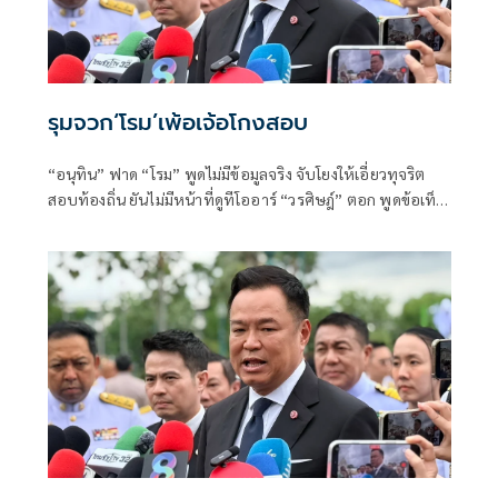
รุมจวก‘โรม’เพ้อเจ้อโกงสอบ
“อนุทิน” ฟาด “โรม” พูดไม่มีข้อมูลจริง จับโยงให้เอี่ยวทุจริต
สอบท้องถิ่น ยันไม่มีหน้าที่ดูทีโออาร์ “วรศิษฎ์” ตอก พูดข้อเท็จ
จริงไม่ครบ