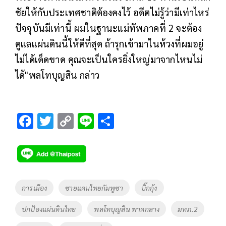
ชัยให้กับประเทศชาติต้องคงไว้ อดีตไม่รู้ว่ามีเท่าไหร่
ปัจจุบันมีเท่านี้ ผมในฐานะแม่ทัพภาคที่ 2 จะต้อง
ดูแลแผ่นดินนี้ให้ดีที่สุด ถ้ารุกเข้ามาในห้วงที่ผมอยู่
ไม่ได้เด็ดขาด คุณจะเป็นใครยิ่งใหญ่มาจากไหนไม่
ได้"พลโทบุญสิน กล่าว
F
T
C
Li
S
ac
wi
o
n
h
e
tt
p
e
ar
b
er
y
e
o
Li
Tags
การเมือง
ชายแดนไทยกัมพูชา
บิ๊กกุ้ง
o
n
ปกป้องแผ่นดินไทย
พลโทบุญสิน พาดกลาง
มทภ.2
k
k