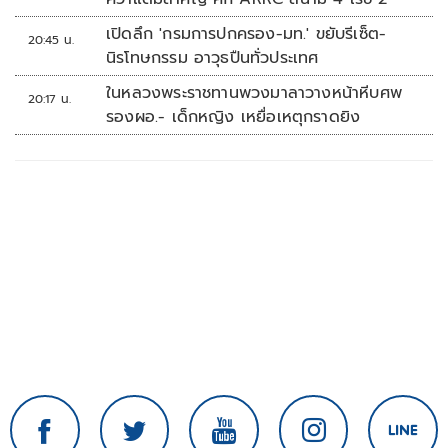
เปิดลึก 'กรมการปกครอง-มท.' ขยับรีเซ็ต-
20:45 น.
นิรโทษกรรม อาวุธปืนทั่วประเทศ
ในหลวงพระราชทานพวงมาลาวางหน้าหีบศพ
20:17 น.
รองผอ.- เด็กหญิง เหยื่อเหตุกราดยิง