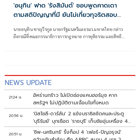
'อนุทิน' ฟาด 'รังสิมันต์' ชอบพูดคาดเดา
ตามสติปัญญาที่มี ยันไม่เกี่ยวทุจริตสอบ
ท้องถิ่น
นายอนุทิน ชาญวีรกูล นายกรัฐมนตรีและรมว.มหาดไทย กล่าว
ถึงกรณีที่คณะกรรมาธิการการกฎหมาย การยุติธรรม และสิทธิ
มนุษยชน สภาผู้แทนราษฎร ที่มี นายรังสิมันต์ โรม เป็นประธาน
กรรมาธิการ มีการอ้างชื่อนายกรัฐมนตรี เข้าไปเกี่ยวข้องกับการ
ทุจริตสอบท้องถิ่น
NEWS UPDATE
อิหร่านกร้าว ไม่เปิดช่องแคบฮอร์มุซ หาก
21:24 น.
สหรัฐฯ ไม่ปฏิบัติตามเงื่อนไขทั้งหมด
'บิสโซลี-ดาร์ลัน' 2 แข้งบราซิลซัดคนละประตู
20:56 น.
'บุรีรัมย์' บุกเชือด 'ราชบุรี' เก็บชัยอุ่นเครื่อง 4
นัดรวด
'ชิพ-นครินทร์' รั้งท็อป 4 'เฟอร์-ปัญจรุจน์'
20:51 น.
คว้าแต้มสำคัญ ศึก ARRC สนาม 4 เรซ 2