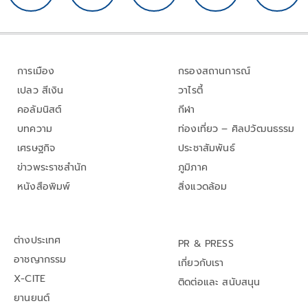
การเมือง
กรองสถานการณ์
เปลว สีเงิน
วาไรตี้
คอลัมนิสต์
กีฬา
บทความ
ท่องเที่ยว – ศิลปวัฒนธรรม
เศรษฐกิจ
ประชาสัมพันธ์
ข่าวพระราชสำนัก
ภูมิภาค
หนังสือพิมพ์
สิ่งแวดล้อม
ต่างประเทศ
PR & PRESS
อาชญากรรม
เกี่ยวกับเรา
X-CITE
ติดต่อและ สนับสนุน
ยานยนต์