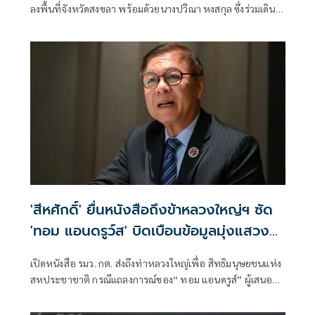
ลงพื้นที่จังหวัดสงขลา พร้อมด้วยนางปวีณา หงสกุล ซึ่งร่วมเดิน
ทางมาด้วย เพื่อพบปะนายเดชอิศม์ ขาวทอง และสมาชิกพรรค
ณ ที่ทำการนายเดชอิศม์ โดยมีการประชุมหารือแนวทางการ
ทำงานและขับเคลื่อนนโยบายในพื้นที่ ก่อนเดินทางต่อไปยัง
จังหวัดพัทลุง
'สีหศักดิ์' ยื่นหนังสือถึงข้าหลวงใหญ่ฯ ซัด
'ทอม แอนดรูว์ส' บิดเบือนข้อมูลมุ่งแสวงหา
ผลประโยชน์ทางการเมือง
เปิดหนังสือ รมว. กต. ส่งถึงท่าหลวงใหญ่เพื่อ สิทธิมนุษยชนแห่ง
สหประชาชาติ กรณีแถลงการณ์ของ“ ทอม แอนดรูส์” ผู้เสนอ
รายงานพิเศษ เกี่ยวกับสถานการณ์สิทธิมนุษชนในกัมพูชา
พาดพิงไทยด้วยข้อมูลที่ไม่ตรงกับความเป็นจริง