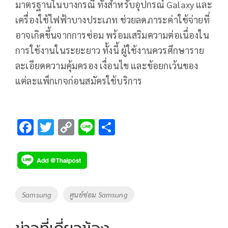
มาตรฐานในบางกรณี ทั้งสำหรับอุปกรณ์ Galaxy และ
เครื่องใช้ไฟฟ้าบางประเภท ช่วยลดภาระค่าใช้จ่ายที่
อาจเกิดขึ้นจากการซ่อม พร้อมเสริมความต่อเนื่องใน
การใช้งานในระยะยาว ทั้งนี้ ผู้ใช้งานควรศึกษาราย
ละเอียดความคุ้มครอง เงื่อนไข และข้อยกเว้นของ
แต่ละแพ็กเกจก่อนสมัครใช้บริการ
F
T
C
Li
S
ac
wi
o
n
h
e
tt
p
e
ar
b
er
y
e
o
Li
Tags
Samsung
ศูนย์ซ่อม Samsung
o
n
k
k