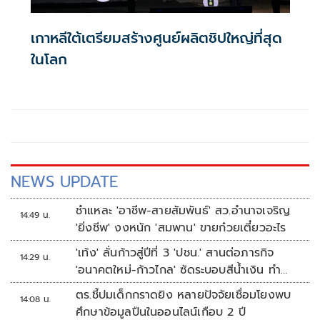
เกาหลีใต้เตรียมสร้างศูนย์ผลิตชิปใหญ่ที่สุด
ในโลก
NEWS UPDATE
ชำแหละ 'อาชีพ-สายสัมพันธ์' สว.อำนาจเจริญ
14:49 น.
'ยิ่งชีพ' งงหนัก 'สมพาน' ขายก๋วยเตี๋ยวอะไร
'เท้ง' ลั่นก้าวสู่ปีที่ 3 'ปชน.' สานต่อภารกิจ
14:29 น.
'อนาคตใหม่-ก้าวไกล' ซัดระบอบสีน้ำเงิน ทำ
หลักนิติรัฐ-นิติธรรมสั่นคลอน
ตร.ชี้ปมเด็กกราดยิง หลายปัจจัยเชื่อมโยงพบ
14:08 น.
ศึกษาข้อมูลปืนในออนไลน์เกือบ 2 ปี