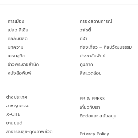
การเมือง
กรองสถานการณ์
เปลว สีเงิน
วาไรตี้
คอลัมนิสต์
กีฬา
บทความ
ท่องเที่ยว – ศิลปวัฒนธรรม
เศรษฐกิจ
ประชาสัมพันธ์
ข่าวพระราชสำนัก
ภูมิภาค
หนังสือพิมพ์
สิ่งแวดล้อม
ต่างประเทศ
PR & PRESS
อาชญากรรม
เกี่ยวกับเรา
X-CITE
ติดต่อและ สนับสนุน
ยานยนต์
สาธารณสุข-คุณภาพชีวิต
Privacy Policy