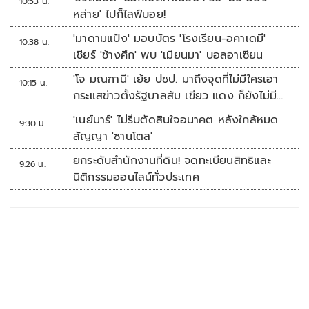
10:53 น.
หล่าย' ไปก็ไลฟ์บอย!
'มาดามแป้ง' มอบบัตร 'โรงเรียน-อคาเดมี'
10:38 น.
เชียร์ 'ช้างศึก' พบ 'เมียนมา' บอลอาเซียน
'โจ มณฑานี' เย้ย ปชป. มาถึงจุดที่ไม่มีใครเอา
10:15 น.
กระแสข่าวตั้งรัฐบาลส้ม เขียว แดง ก็ยังไม่มีฟ้า
เลย
'เนย์มาร์' ไม่รีบตัดสินใจอนาคต หลังใกล้หมด
9:30 น.
สัญญา 'ซานโตส'
ยกระดับสำนักงานที่ดิน! จดทะเบียนสิทธิและ
9:26 น.
นิติกรรมออนไลน์ทั่วประเทศ