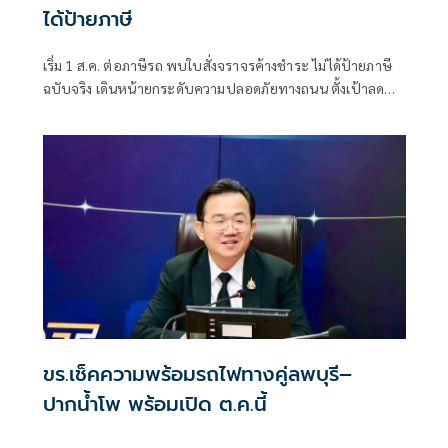
ได้ป้ายภาษี
เริ่ม 1 ส.ค. ต่อภาษีรถ พบใบสั่งจราจรค้างชำระ ไม่ได้ป้ายภาษี
ฉบับจริง เดินหน้ายกระดับความปลอดภัยทางถนน ตั้งเป้าลดผู้
เสียชีวิตจากอุบัติเหตุให้เหลือ 12 ราย ต่อประชากร 1 แสนคน
ขร.เช็คความพร้อมรถไฟทางคู่ลพบุรี–
ปากน้ำโพ พร้อมเปิด ต.ค.นี้