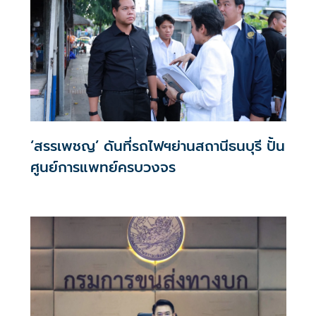
‘สรรเพชญ’ ดันที่รถไฟฯย่านสถานีธนบุรี ปั้น
ศูนย์การแพทย์ครบวงจร