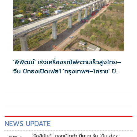
'พิพัฒน์' เร่งเครื่องรถไฟความเร็วสูงไทย–
จีน ปักธงเปิดเฟส1 'กรุงเทพฯ–โคราช' ปี
2573
NEWS UPDATE
'รังสิมันต์' บอกเปิดทำเนียบฯ รับ 'มิน อ่อง