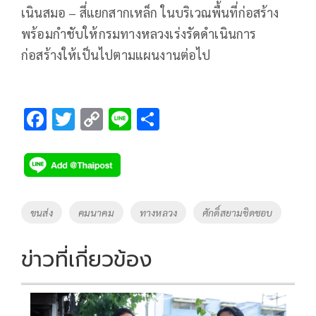
เนินสมอ – สี่แยกสากเหล็ก ในบริเวณพื้นที่ก่อสร้าง
พร้อมกำชับให้กรมทางหลวงเร่งรัดดำเนินการ
ก่อสร้างให้เป็นไปตามแผนงานต่อไป
F
T
C
Li
S
ac
wi
o
n
h
e
tt
p
e
ar
b
er
y
e
o
Li
Tags
ขนส่ง
คมนาคม
ทางหลวง
ศักดิ์สยามชิดชอบ
o
n
k
k
ข่าวที่เกี่ยวข้อง