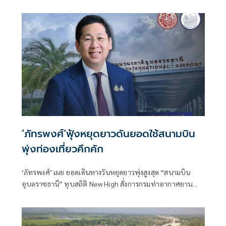
‘ภัทรพงศ์’ฟุ้งหยุดยาวดันยอดใช้สนามบิน
พุ่งท่องเที่ยวคึกคัก
‘ภัทรพงศ์’ เผย ยอดเดินทางวันหยุดยาวพุ่งสูงสุด “สนามบิน
อุบลราชธานี” ทุบสถิติ New High สั่งการกรมท่าอากาศยาน
อำนวยความสะดวกนักท่องเที่ยวชมงานประเพณีท้องถิ่นแห่
เทียนพรรษา - ดันรายได้ท่องเที่ยวภูมิภาคคึกคัก