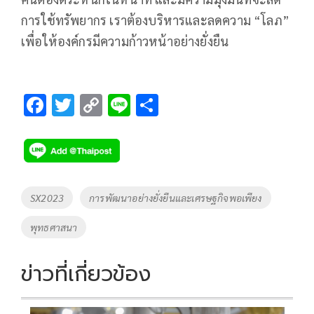
การใช้ทรัพยากร เราต้องบริหารและลดความ “โลภ”
เพื่อให้องค์กรมีความก้าวหน้าอย่างยั่งยืน
F
T
C
Li
S
ac
wi
o
n
h
e
tt
p
e
ar
b
er
y
e
o
Li
Tags
SX2023
การพัฒนาอย่างยั่งยืนและเศรษฐกิจพอเพียง
o
n
พุทธศาสนา
k
k
ข่าวที่เกี่ยวข้อง