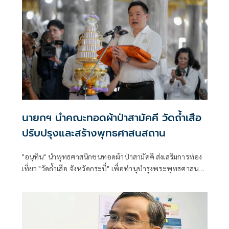
นายกฯ นำคณะทอดผ้าป่าสามัคคี วัดถ้ำเสือ
ปรับปรุงและสร้างพุทธศาสนสถาน
"อนุทิน" นำพุทธศาสนิกชนทอดผ้าป่าสามัคคี ส่งเสริมการท่อง
เที่ยว "วัดถ้ำเสือ จังหวัดกระบี่" เพื่อทำนุบำรุงพระพุทธศาสนา
ควบคู่การสร้างรายได้ที่ยั่งยืนให้ประชาชน