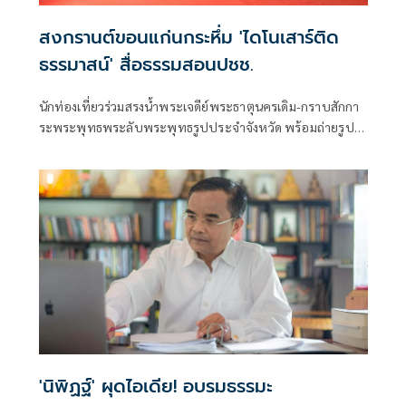
สงกรานต์ขอนแก่นกระหึ่ม 'ไดโนเสาร์ติด
ธรรมาสน์' สื่อธรรมสอนปชช.
นักท่องเที่ยวร่วมสรงน้ำพระเจดีย์พระธาตุนครเดิม-กราบสักกา
ระพระพุทธพระลับพระพุทธรูปประจำจังหวัด พร้อมถ่ายรูปคู่
ไดโนเสาร์ติดธรรมาสน์ ขยับหัว-ส่งเสียงร้องได้ สอดแทรกคำสอน
ทางพระพุทธศาสนา
'นิพิฏฐ์' ผุดไอเดีย! อบรมธรรมะ