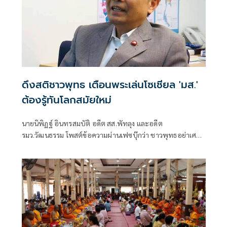
ดึงสติชาวพุทธ เตือนพระเล่นโซเชียล 'มส.'
ต้องรู้ทันโลกสมัยใหม่
นายนิพิฏฐ์ อินทรสมบัติ อดีต สส.พัทลุง และอดีต
รมว.วัฒนธรรม โพสต์ข้อความผ่านเฟซบุ๊กว่า ชาวพุทธอย่าเศร้า
จนเกินเหตุ