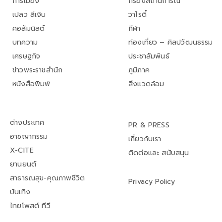
การเมือง
กรองสถานการณ์
เปลว สีเงิน
วาไรตี้
คอลัมนิสต์
กีฬา
บทความ
ท่องเที่ยว – ศิลปวัฒนธรรม
เศรษฐกิจ
ประชาสัมพันธ์
ข่าวพระราชสำนัก
ภูมิภาค
หนังสือพิมพ์
สิ่งแวดล้อม
ต่างประเทศ
PR & PRESS
อาชญากรรม
เกี่ยวกับเรา
X-CITE
ติดต่อและ สนับสนุน
ยานยนต์
สาธารณสุข-คุณภาพชีวิต
Privacy Policy
บันเทิง
ไทยโพสต์ ทีวี