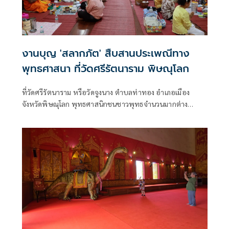
งานบุญ 'สลากภัต' สืบสานประเพณีทาง
พุทธศาสนา ที่วัดศรีรัตนาราม พิษณุโลก
ที่วัดศรีรัตนาราม หรือวัดจูงนาง ตำบลท่าทอง อำเภอเมือง
จังหวัดพิษณุโลก พุทธศาสนิกชนชาวพุทธจำนวนมากต่าง
พร้อมใจกันเข้าร่วมงานบุญ “สลากภัต” ซึ่งเป็นประเพณีสำคัญที่
สืบทอดกันมาอย่างยาวนานในพุทธศาสนา โดยมีพระภิกษุสงฆ์
จำนวน 55 รูป จ