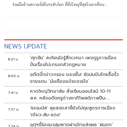
มากกว่า 3 แสนคน
ร่วมมือด้านความยั่งยืนระดับโลก ที่ยิ่งใหญ่ที่สุดในอาเซียน
สำหรับงาน Sustainability Expo 2023 (SX2023)
NEWS UPDATE
‘ศุภชัย’ สะท้อนใจรู้สึกเวทนา เพจกูรูการเมือง
8:21 น.
ปั่นเรื่องไม่เกรงกลัวกฎหมาย
อดีตบิ๊กข่าวกรอง ของขึ้น! ซัดปมบีบไทยรื้อรั้ว
8:00 น.
ชายแดน ‘มันเรื่องอะไรของมึง’
หาดใหญ่วิทยาลัย สั่งเรียนออนไลน์ 10-11
7:41 น.
ส.ค. หลังอดีตครูต่างชาติโพสต์ภาพปืน-
ข้อความข่มขู่
'ธรรมนัส' ลุยสงขลาชี้ยังไม่คุยสูตรการเมือง
7:37 น.
'เขียว-ส้ม-แดง'
อุตุฯชี้ร่องมรสุมพาดผ่านไทยส่งผล ‘ฝนตก’
7:24 น.