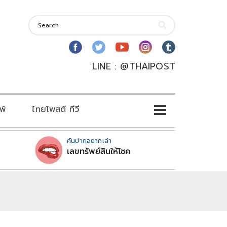
LINE : @THAIPOST
พ์
ไทยโพสต์ ทีวี
คันปากอยากเล่า
เลขทรัพย์สินให้โชค