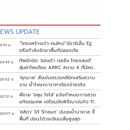
EWS UPDATE
“โครงสร้างเก่า-คนใหม่”บีอาร์เอ็น รัฐ
0:01 น.
ตรึงกำลังรักษาพื้นที่ปลอดภัย
ทัพนักบิด 'ฮอนด้า เรซซิ่ง ไทยแลนด์'
20:43 น.
ลุ้นล่าโพเดียม ARRC สนาม 4 ที่มัลดา
ลิกา
‘ศุภมาส’ สั่งเข้มตรวจคลินิกเสริมความ
20:32 น.
งาม ย้ำโฆษณาราคาต้องจ่ายจริง
พี่ชาย 'ฮลุน โซโล่' แจ้งกำหนดการสวด
20:12 น.
อภิธรรมศพ เตรียมจัดพิธีฌาปนกิจ 11
ส.ค.
'ลลิดา' โต้ 'รักชนก' ปมงบน้ำบาดาล ชี้
20:07 น.
พื้นที่ ปชน.ได้วงเงินเฉลี่ยสูงสุด