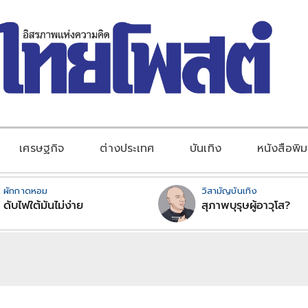
เศรษฐกิจ
ต่างประเทศ
บันเทิง
หนังสือพิม
ผักกาดหอม
วิสามัญบันเทิง
ดับไฟใต้มันไม่ง่าย
สุภาพบุรุษผู้อาวุโส?