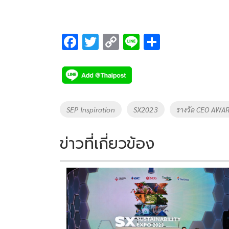
F
T
C
Li
S
ac
wi
o
n
h
e
tt
p
e
ar
b
er
y
e
o
Li
Tags
SEP Inspiration
SX2023
รางวัล CEO AWA
o
n
k
k
ข่าวที่เกี่ยวข้อง