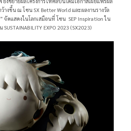
เบฟ ยังขยายผลโครงการให้ศิลปินได้มีโอกาสเผยแพร่ผล
ว้างขึ้น ณ โซน SX Better World และผลงานรางวัล
า” จัดแสดงในโลกเสมือนที่ โซน SEP Inspiration ใน
ซียน SUSTAINABILITY EXPO 2023 (SX2023)