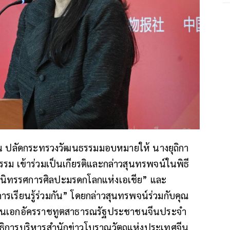
งิน ปลัดกระทรวงวัฒนธรรมมอบหมายให้ นางยุถิกา
รรม เข้าร่วมเป็นเกียรติและกล่าวสุนทรพจน์ในพิธี
ง: นิทรรศการศิลปะมรดกโลกแห่งเอเชีย” และ
เรียนรู้ร่วมกัน” โดยกล่าวสุนทรพจน์ร่วมกับคุณ
สถานเอกอัครราชทูตสาธารณรัฐประชาชนจีนประจำ
ธิการบริหารสำนักข่าวโบราณวัตถุแห่งประเทศจีน