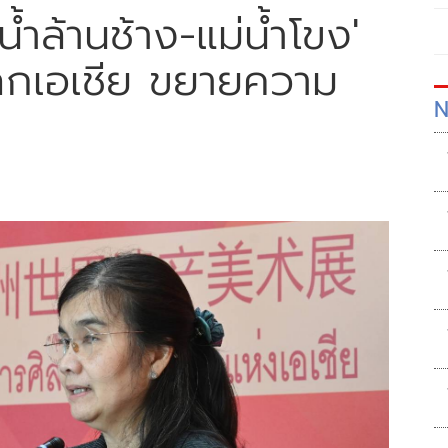
้ำล้านช้าง-แม่น้ำโขง'
โลกเอเชีย ขยายความ
N