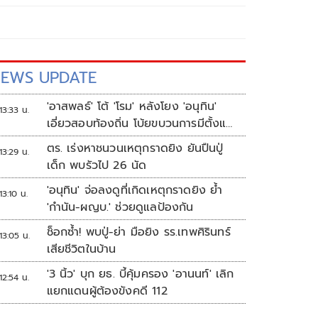
EWS UPDATE
'อาสพลธ์' โต้ 'โรม' หลังโยง 'อนุทิน'
13:33 น.
เอี่ยวสอบท้องถิ่น โบ้ยขบวนการมีตั้งแต่
ปี 62-64
ตร. เร่งหาชนวนเหตุกราดยิง ยันปืนปู่
13:29 น.
เด็ก พบรัวไป 26 นัด
'อนุทิน' จ่อลงดูที่เกิดเหตุกราดยิง ย้ำ
13:10 น.
'กำนัน-ผญบ.' ช่วยดูแลป้องกัน
ช็อกซ้ำ! พบปู่-ย่า มือยิง รร.เทพศิรินทร์
13:05 น.
เสียชีวิตในบ้าน
'3 นิ้ว' บุก ยธ. บี้คุ้มครอง 'อานนท์' เลิก
12:54 น.
แยกแดนผู้ต้องขังคดี 112