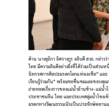
ด้าน นางยุถิกา อิศรางกูร อธิบดี สวธ. กล
ไทย มีความยินดีอย่างยิ่งที่ได้ร่วมเป็นส่วนห
นิทรรศการศิลปะมรดกโลกแห่งเอเชีย” และ 
เรียนรู้ร่วมกัน” พร้อมขอชื่นชมและขอบคุณทุก
ถ่ายทอดเรื่องราวของแม่น้ำล้านช้าง–แม่น้ำโข
ประชาชนจีน ไทย และประเทศลุ่มน้ำโขงเข้
มรดกทางวัฒนธรรมนับเป็นประจักษ์พยานแห่งป