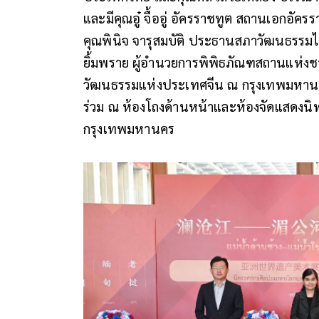
และมีคุณอู๋ จื้ออู่ อัครราชทูต สถานเอก
คุณพินิจ จารุสมบัติ ประธานสภาวัฒนธรรม
ยิ้มพราย ผู้อำนวยการพิพิธภัณฑสถานแห่งชาติ
วัฒนธรรมแห่งประเทศจีน ณ กรุงเทพมหานคร
ร่วม ณ ห้องโถงด้านหน้าและห้องจัดแสดงนิ
กรุงเทพมหานคร