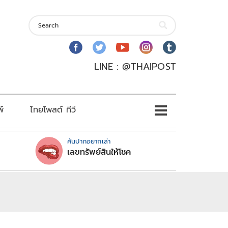
LINE : @THAIPOST
พ์
ไทยโพสต์ ทีวี
คันปากอยากเล่า
เลขทรัพย์สินให้โชค