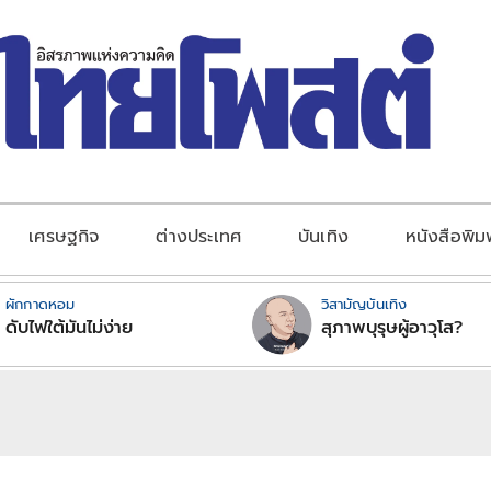
เศรษฐกิจ
ต่างประเทศ
บันเทิง
หนังสือพิม
ผักกาดหอม
วิสามัญบันเทิง
ดับไฟใต้มันไม่ง่าย
สุภาพบุรุษผู้อาวุโส?