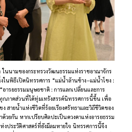
่าวว่า ในนามของกระทรวงวัฒนธรรมแห่งราชอาณาจักร
นึ่งในพิธีเปิดนิทรรศการ “แม่น้ำล้านช้าง–แม่น้ำโขง :
“อารยธรรมมนุษยชาติ : การแลกเปลี่ยนและการ
ภาคส่วนที่ได้ทุ่มเทรังสรรค์นิทรรศการนี้ขึ้น เพื่อ
ง สายน้ำแห่งชีวิตที่ร้อยเรียงศรัทธาและวิถีชีวิตของ
าด้วยกัน หากเปรียบศิลปะเป็นดวงตาแห่งอารยธรรม
ระวัติศาสตร์ที่ยังมีลมหายใจ นิทรรศการนี้จึง