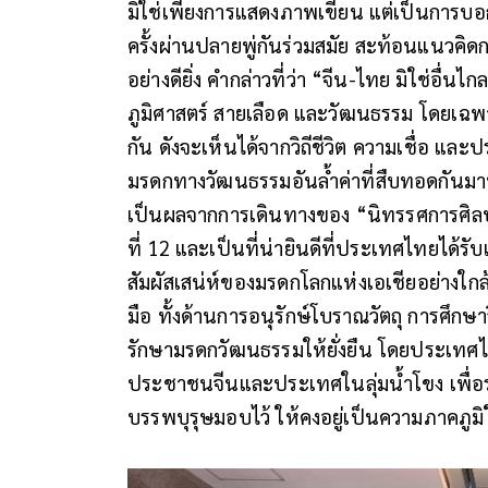
มิใช่เพียงการแสดงภาพเขียน แต่เป็นการบอ
ครั้งผ่านปลายพู่กันร่วมสมัย สะท้อนแนวคิด
อย่างดียิ่ง คำกล่าวที่ว่า “จีน-ไทย มิใช่อื่น
ภูมิศาสตร์ สายเลือด และวัฒนธรรม โดยเฉพาะ
กัน ดังจะเห็นได้จากวิถีชีวิต ความเชื่อ และป
มรดกทางวัฒนธรรมอันล้ำค่าที่สืบทอดกันมา
เป็นผลจากการเดินทางของ “นิทรรศการศิลปะ
ที่ 12 และเป็นที่น่ายินดีที่ประเทศไทยได้รั
สัมผัสเสน่ห์ของมรดกโลกแห่งเอเชียอย่างใกล
มือ ทั้งด้านการอนุรักษ์โบราณวัตถุ การศึกษ
รักษามรดกวัฒนธรรมให้ยั่งยืน โดยประเทศไ
ประชาชนจีนและประเทศในลุ่มน้ำโขง เพื่อร
บรรพบุรุษมอบไว้ ให้คงอยู่เป็นความภาคภูม