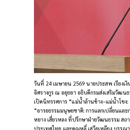
วันที่ 24 เมษายน 2569 นายประสพ เรียงเ
อิศรางกูร ณ อยุธยา อธิบดีกรมส่งเสริมวัฒนธ
เปิดนิทรรศการ “แม่น้ำล้านช้าง–แม่น้ำโข
“อารยธรรมมนุษยชาติ: การแลกเปลี่ยนและการ
หยาง เสี่ยวหลง ที่ปรึกษาฝ่ายวัฒนธรรม 
ประเทศไทย และคุณหลี่ เสวียเหลียง บรรณา