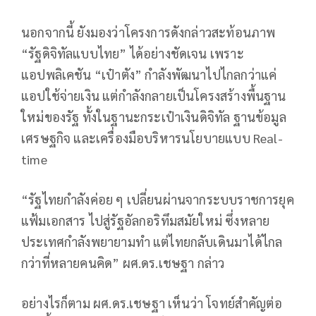
นอกจากนี้ ยังมองว่าโครงการดังกล่าวสะท้อนภาพ
“รัฐดิจิทัลแบบไทย” ได้อย่างชัดเจน เพราะ
แอปพลิเคชัน “เป๋าตัง” กำลังพัฒนาไปไกลกว่าแค่
แอปใช้จ่ายเงิน แต่กำลังกลายเป็นโครงสร้างพื้นฐาน
ใหม่ของรัฐ ทั้งในฐานะกระเป๋าเงินดิจิทัล ฐานข้อมูล
เศรษฐกิจ และเครื่องมือบริหารนโยบายแบบ Real-
time
“รัฐไทยกำลังค่อย ๆ เปลี่ยนผ่านจากระบบราชการยุค
แฟ้มเอกสาร ไปสู่รัฐอัลกอริทึมสมัยใหม่ ซึ่งหลาย
ประเทศกำลังพยายามทำ แต่ไทยกลับเดินมาได้ไกล
กว่าที่หลายคนคิด” ผศ.ดร.เชษฐา กล่าว
อย่างไรก็ตาม ผศ.ดร.เชษฐา เห็นว่า โจทย์สำคัญต่อ