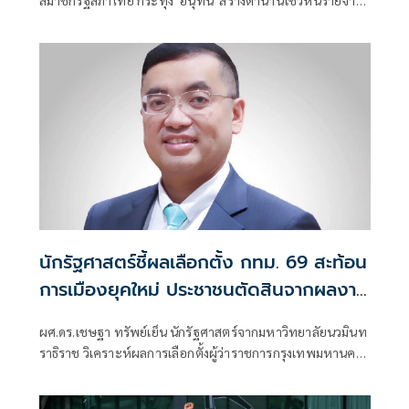
สมาชิกรัฐสภาไทย กระทุ้ง 'อนุทิน' สร้างตำนานโชว์หั่นรายจ่าย
ประจำที่ฟุ่มเฟือย
นักรัฐศาสตร์ชี้ผลเลือกตั้ง กทม. 69 สะท้อน
การเมืองยุคใหม่ ประชาชนตัดสินจากผลงาน
มากกว่าวาทกรรม
ผศ.ดร.เชษฐา ทรัพย์เย็น นักรัฐศาสตร์จากมหาวิทยาลัยนวมินท
ราธิราช วิเคราะห์ผลการเลือกตั้งผู้ว่าราชการกรุงเทพมหานคร
และสมาชิกสภากรุงเทพมหานคร (ส.ก.) เมื่อวันที่ 28 มิถุนายน
2569 ว่า นับเป็นบทเรียนสำคัญของทุกพรรคการเมือง เพราะ