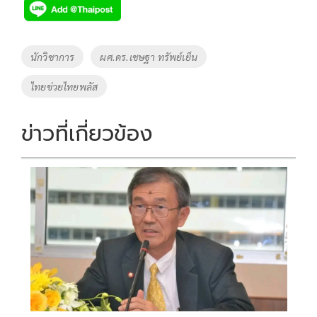
e
tt
p
e
ar
b
er
y
e
o
Li
Tags
นักวิชาการ
ผศ.ดร.เชษฐา ทรัพย์เย็น
o
n
ไทยข่วยไทยพลัส
k
k
ข่าวที่เกี่ยวข้อง