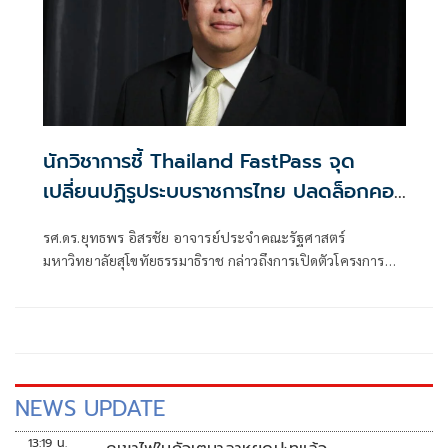
นักวิชาการชี้ Thailand FastPass จุด
เปลี่ยนปฏิรูประบบราชการไทย ปลดล็อกคอ
ขวดลงทุนไทย หนุนเป้าลงทุน 7 แสนล้าน
รศ.ดร.ยุทธพร อิสรชัย อาจารย์ประจำคณะรัฐศาสตร์
แนะเข้มตรวจสอบ ต่อยอดโครงสร้างพื้น
มหาวิทยาลัยสุโขทัยธรรมาธิราช กล่าวถึงการเปิดตัวโครงการ
ฐานควบคู่กัน
Thailand FastPass อย่างเป็นทางการ โดยนายกรัฐมนตรี
อนุทิน ชาญวีรกูล เมื่อวันที่ 23 มิถุนายน 2569 ว่า
NEWS UPDATE
13:19 น.