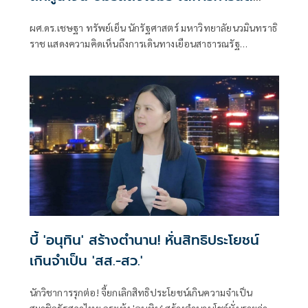
ห้ามใช้ซัดกับไทย
ผศ.ดร.เชษฐา ทรัพย์เย็น นักรัฐศาสตร์ มหาวิทยาลัยนวมินทราธิ
ราช แสดงความคิดเห็นถึงการเดินทางเยือนสาธารณรัฐ
ประชาชนจีนของนายอนุทิ
บี้ 'อนุทิน' สร้างตำนาน! หั่นสิทธิประโยชน์
เกินจำเป็น 'สส.-สว.'
นักวิชาการรุกต่อ! จี้ยกเลิกสิทธิประโยชน์เกินความจำเป็น