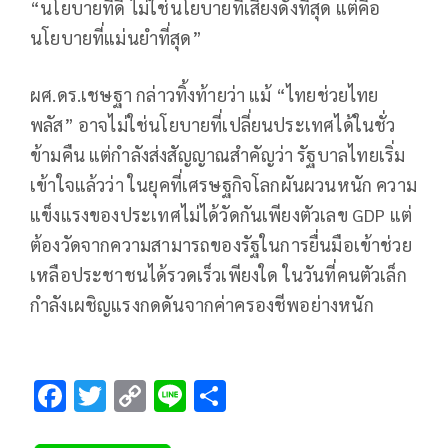
“นโยบายที่ดี ไม่ใช่นโยบายที่เสียงดังที่สุด แต่คือ
นโยบายที่แม่นยำที่สุด”
ผศ.ดร.เชษฐา กล่าวทิ้งท้ายว่า แม้ “ไทยช่วยไทย
พลัส” อาจไม่ใช่นโยบายที่เปลี่ยนประเทศได้ในชั่ว
ข้ามคืน แต่กำลังส่งสัญญาณสำคัญว่า รัฐบาลไทยเริ่ม
เข้าใจแล้วว่า ในยุคที่เศรษฐกิจโลกผันผวนหนัก ความ
แข็งแรงของประเทศไม่ได้วัดกันเพียงตัวเลข GDP แต่
ต้องวัดจากความสามารถของรัฐในการยื่นมือเข้าช่วย
เหลือประชาชนได้รวดเร็วเพียงใด ในวันที่คนตัวเล็ก
กำลังเผชิญแรงกดดันจากค่าครองชีพอย่างหนัก
F
T
C
Li
S
ac
wi
o
n
h