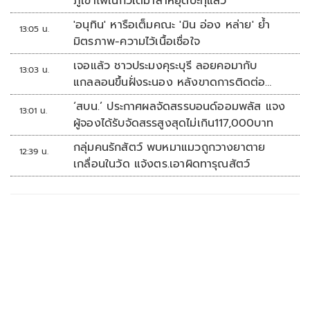
ภูเขาไฟในกัวเตมาลาหยุดปะทุแล้ว
'อนุทิน' หารือเต็มคณะ 'มิน อ่อง หล่าย' ย้ำ
13:05 น.
มิตรภาพ-ความไว้เนื้อเชื่อใจ
เจอแล้ว ชาวประมงคุระบุรี ลอยคอมากับ
13:03 น.
แกลลอนขึ้นฝั่งระนอง หลังขาดการติดต่อ
หลายวัน
‘สบน.’ ประกาศผลจัดสรรบอนด์ออมพลัส แจง
13:01 น.
ผู้จองได้รับจัดสรรสูงสุดไม่เกิน117,000บาท
กลุ่มคนรักสัตว์ พบหมาแมวถูกวางยาตาย
12:39 น.
เกลื่อนในวัด แจ้งตร.เอาผิดทารุณสัตว์