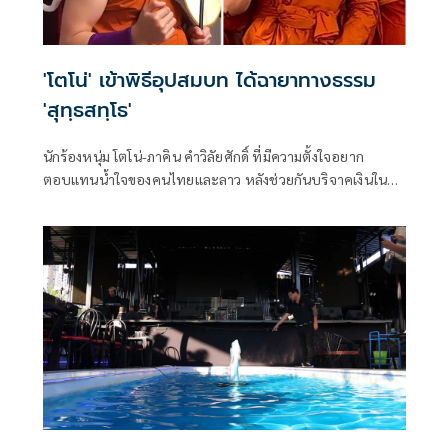
'โตโน่' เข้าพิธีอุปสมบท ได้ฉายาทางธรรม
'สุทฺธสทฺโธ'
นักร้องหนุ่ม โตโน่-ภาคิน คำวิลัยศักดิ์ ที่มีความตั้งใจอยาก
ตอบแทนน้ำใจของคนไทยและลาว หลังช่วยกันบริจาคเงินใน
โครงการหนึ่งคนว่ายหลายคนให้ เพื่อหาเงินจัดซื้ออุปกรณ์การ
แพทย์ จนได้ยอดบริจาคเกินเป้ากว่า 87 ล้านบาท