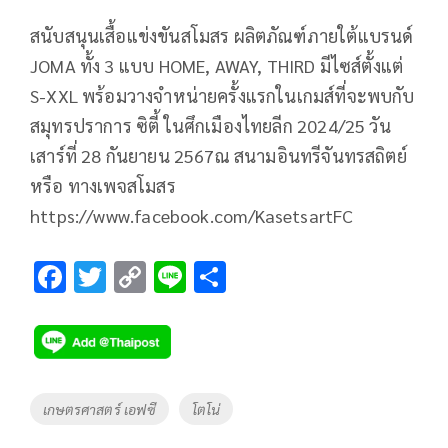
สนับสนุนเสื้อแข่งขันสโมสร ผลิตภัณฑ์ภายใต้แบรนด์
JOMA ทั้ง 3 แบบ HOME, AWAY, THIRD มีไซส์ตั้งแต่
S-XXL พร้อมวางจำหน่ายครั้งแรกในเกมส์ที่จะพบกับ
สมุทรปราการ ซิตี้ ในศึกเมืองไทยลีก 2024/25 วัน
เสาร์ที่ 28 กันยายน 2567ณ สนามอินทรีจันทรสถิตย์
หรือ ทางเพจสโมสร
https://www.facebook.com/KasetsartFC
F
T
C
Li
S
ac
wi
o
n
h
e
tt
p
e
ar
b
er
y
e
o
Li
Tags
เกษตรศาสตร์ เอฟซี
โตโน่
o
n