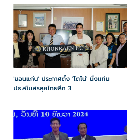
จากสถาบันการศึกษาในการแข่งขันฟุตบอลลีกอาชีพ เพื่อส่ง
เสริมการพัฒนาศักยภาพของนักกีฬาและยกระดับมาตรฐาน
ของสโมสรให้พร้อมสำหรับการแข่งขันในระดับที่สูงขึ้น
'ขอนแก่น' ประกาศตั้ง 'โตโน่' นั่งแท่น
ปธ.สโมสรลุยไทยลีก 3