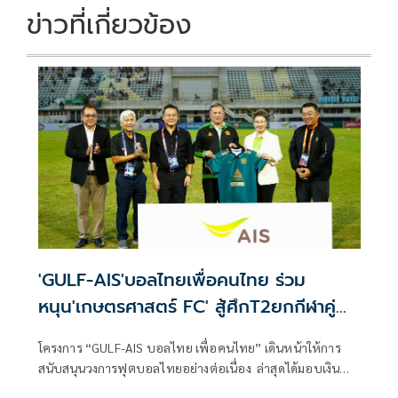
k
k
ข่าวที่เกี่ยวข้อง
'GULF-AIS'บอลไทยเพื่อคนไทย ร่วม
หนุน'เกษตรศาสตร์ FC' สู้ศึกT2ยกกีฬาคู่
การศึกษา
โครงการ “GULF-AIS บอลไทย เพื่อคนไทย” เดินหน้าให้การ
สนับสนุนวงการฟุตบอลไทยอย่างต่อเนื่อง ล่าสุดได้มอบเงิน
สนับสนุนแก่สโมสรฟุตบอล เกษตรศาสตร์ เอฟซี ซึ่งเป็นตัวแทน