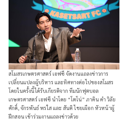
สโมสรเกษตรศาสตร์ เอฟซี จัดงานแถลงข่าวการ
เปลี่ยนแปลงผู้บริหาร และทิศทางต่อไปของสโมสร
โดยในครั้งนี้ได้รับเกียรติจาก ทีมนักฟุตบอล
เกษตรศาสตร์ เอฟซี นำโดย “โตโน่” ภาคิน คำ วิลัย
ศักดิ์, จักรพันธ์ พรใส และ สันติ ไชยเผือก หัวหน้าผู้
ฝึกสอน เข้าร่วมงานแถลงข่าวด้วย