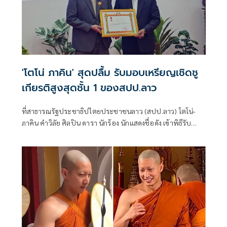
'โตโน่ ภาคิน' สุดปลื้ม รับมอบเหรียญเชิดชู
เกียรติสูงสุดชั้น 1 ของสปป.ลาว
ที่สาธารณรัฐประชาธิปไตยประชาชนลาว (สปป.ลาว) โตโน่-
ภาคิน คำวิลัย ศิลปิน ดารา นักร้อง นักแสดงชื่อดัง เข้าพิธีรับ
ประดับเหรียญชัย ชั้น 1 ซึ่งเป็นเหรียญเชิดชูเกียรติสูงสุดของ
สปป.ลาว