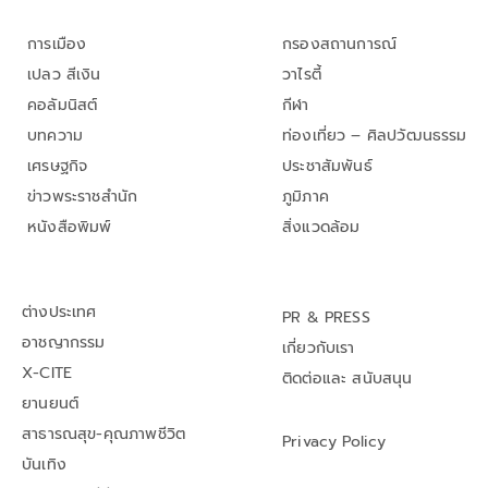
การเมือง
กรองสถานการณ์
เปลว สีเงิน
วาไรตี้
คอลัมนิสต์
กีฬา
บทความ
ท่องเที่ยว – ศิลปวัฒนธรรม
เศรษฐกิจ
ประชาสัมพันธ์
ข่าวพระราชสำนัก
ภูมิภาค
หนังสือพิมพ์
สิ่งแวดล้อม
ต่างประเทศ
PR & PRESS
อาชญากรรม
เกี่ยวกับเรา
X-CITE
ติดต่อและ สนับสนุน
ยานยนต์
สาธารณสุข-คุณภาพชีวิต
Privacy Policy
บันเทิง