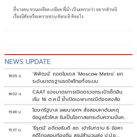
ที่บางคน ชวนเหยียด เกลียด พี่ม้า เป็นเพราะว่า อยากตำหนิ
เรื่องนิสัยหรือเพราะชวน ชังกะทิ ติอะไร
NEWS UPDATE
‘พิพัฒน์’ ถอดโมเดล ‘Moscow Metro’ ยก
16:05 น.
ระดับมาตรฐานรถไฟไทยทั้งระบบ
CAAT แจงมาตรการเปิดตรวจกระเป๋าเช็กอิน
16:02 น.
เริ่ม 16 ต.ค.นี้ ย้ำเปิดเฉพาะกรณีต้องสงสัย
โฆษกรัฐบาล เผยนายกฯ สั่งสอบหาต้นเหตุ
15:48 น.
ข้อมูลรั่วไหล รับเป็นโอกาสยกระดับความมั่นคง
ปลอดภัยข้อมูลภาครัฐทั้งระบบ
'ธีรุตม์' อดีตอธิบดี สถ. เข้ารับทราบ 6 ข้อหา
15:37 น.
คดีโกงสอบท้องถิ่น สรุปสำนวนส่ง ป.ป.ช.