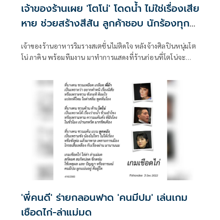
เจ้าของร้านเผย 'โตโน่' โดดน้ำ ไม่ใช่เรื่องเสีย
หาย ช่วยสร้างสีสัน ลูกค้าชอบ นักร้องทุก
คนก็ทำ
เจ้าของร้านอาหารริมรางสเตชั่นไม่ติดใจ หลังจ้างศิลปินหนุ่มโต
โน่ ภาคิน พร้อมทีมงาน มาทำการแสดงที่ร้านก่อนที่โตโน่จะ
ระเบิดความมันส์แล้วกระโดดลงบ่อน้ำของทางร้านท่ามกลาง
ความตกตะลึงทั้งเจ้าของร้านทั้งลูกค้าและพนักงาน มองเป็นการ
สร้างสีสันและลูกค้าเองก็ชื่นชอบส่วนไมโครโฟนนั้นเป็นของโต
โน่
'พี่คนดี' ร่ายกลอนฟาด 'คนมีปม' เล่นเกม
เชือดไก่-ล่าแม่มด