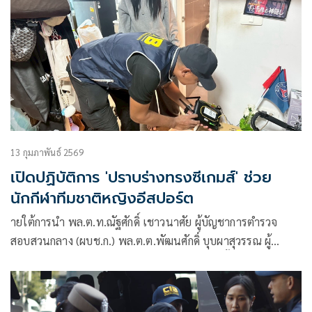
13 กุมภาพันธ์ 2569
เปิดปฏิบัติการ 'ปราบร่างทรงซีเกมส์' ช่วย
นักกีฬาทีมชาติหญิงอีสปอร์ต
ายใต้การนำ พล.ต.ท.ณัฐศักดิ์ เชาวนาศัย ผู้บัญชาการตำรวจ
สอบสวนกลาง (ผบช.ก.) พล.ต.ต.พัฒนศักดิ์ บุบผาสุวรรณ ผู้
บังคับการปราบปราม (ผบก.ป.) พ.ต.อ.ธนวัฒน์ หิ้นยกฮิ่น ผู้กำกับ
5 กองบังคับการปราบปราม (ผกก.5 บก.ป.)