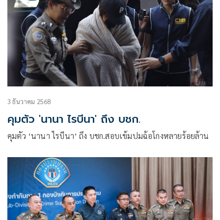
3 ธันวาคม 2568
คุมตัว 'นานา ไรบีนา' ถึง บชก.
คุมตัว ‘นานา ไรบีนา’ ถึง บชก.สอบเข้มปมฉ้อโกงหลายร้อยล้าน