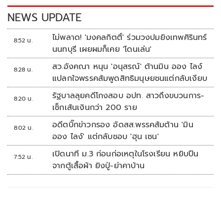
k
k
NEWS UPDATE
ไม่พลาด! 'มงคลกิตติ์' ร่วมวงปมยิงเทพศิรินทร์
8:52 น.
นนทบุรี เผยผมก็เคย 'โดนเล่น'
สว.อังคณา หนุน 'อนุสรณ์' ต้านมิน ออง ไลง์
8:28 น.
แปลกใจพรรคส้มพูดสิทธิมนุษยชนแต่กลับเงียบ
รัฐบาลลุยคดีโกงสอบ อปท. สาวถึงขบวนการ-
8:20 น.
เช็กเส้นเงินกว่า 200 ราย
อดีตบิ๊กข่าวกรอง อัดสส.พรรคส้มต้าน 'มิน
8:02 น.
ออง ไลง์' แต่กลับชอบ 'ฮุน เซน'
เปิดนาที ม.3 ก่อนก่อเหตุในโรงเรียน หยิบปืน
7:52 น.
จากตู้เสื้อผ้า ยิงปู่-ย่าคาบ้าน