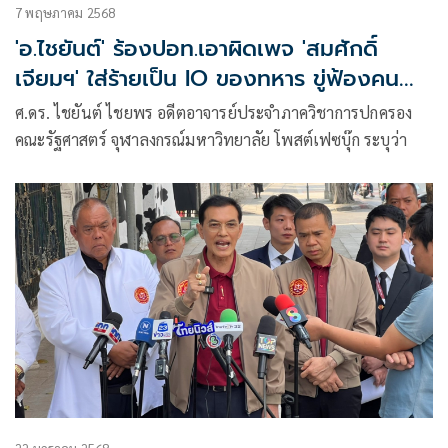
7 พฤษภาคม 2568
'อ.ไชยันต์' ร้องปอท.เอาผิดเพจ 'สมศักดิ์
เจียมฯ' ใส่ร้ายเป็น IO ของทหาร ขู่ฟ้องคนทำ
ผังด้วย
ศ.ดร. ไชยันต์ ไชยพร อดีตอาจารย์ประจำภาควิชาการปกครอง
คณะรัฐศาสตร์ จุฬาลงกรณ์มหาวิทยาลัย โพสต์เฟซบุ๊ก ระบุว่า