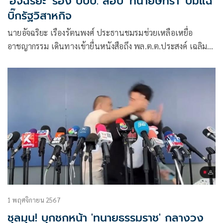
'อัจฉริยะ' ร้อง ปปป. สอบ 'ทนายษิทรา' ปมแฉ
บิ๊กรัฐวิสาหกิจ
นายอัจฉริยะ เรืองรัตนพงศ์ ประธานชมรมช่วยเหลือเหยื่อ
อาชญากรรม เดินทางเข้ายื่นหนังสือถึง พล.ต.ต.ประสงค์ เฉลิม
พันธ์ ผู้บังคับการป้องกันปราบปรามการทุจริตและประพฤติมิ
ชอบ (ผบก.ปปป.)
1 พฤศจิกายน 2567
ชุลมุน! บุกชกหน้า 'ทนายธรรมราช' กลางวง