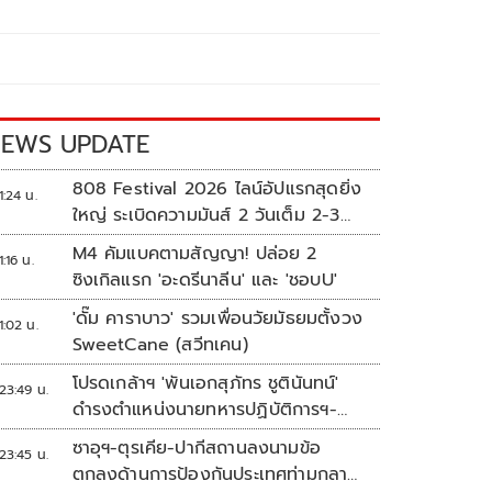
EWS UPDATE
808 Festival 2026 ไลน์อัปแรกสุดยิ่ง
1:24 น.
ใหญ่ ระเบิดความมันส์ 2 วันเต็ม 2-3
ต.ค.นี้
M4 คัมแบคตามสัญญา! ปล่อย 2
1:16 น.
ซิงเกิลแรก 'อะดรีนาลีน' และ 'ชอบU'
'ดั๊ม คาราบาว' รวมเพื่อนวัยมัธยมตั้งวง
1:02 น.
SweetCane (สวีทเคน)
โปรดเกล้าฯ 'พันเอกสุภัทร ชูตินันทน์'
23:49 น.
ดำรงตำแหน่งนายทหารปฏิบัติการฯ-
พระราชทานยศ 'พลตรี'
ซาอุฯ-ตุรเคีย-ปากีสถานลงนามข้อ
23:45 น.
ตกลงด้านการป้องกันประเทศท่ามกลาง