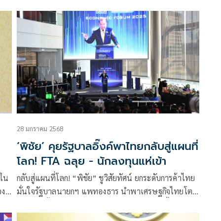
ว่า
28 มกราคม 2568
‘พิชัย’ คุยรัฐบาลอิ๊งค์พาไทยกลับสู่แผนที่
โลก! FTA ฉลุย - นักลงทุนแห่เข้า
ดใน
กลับสู่แผนที่โลก! “พิชัย” ชูวิสัยทัศน์ ยกระดับการค้าไทย
อง
มั่นใจรัฐบาลนายกฯ แพทองธาร นำพาเศรษฐกิจไทยโต
ต่อเนื่อง ตั้งเป้าเจรจา FTA ไทย-อียู จบปลายปีนี้