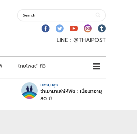
LINE : @THAIPOST
พ์
ไทยโพสต์ ทีวี
มองมุมสูง
จำเขามาเล่าให้ฟัง : เมื่อเราอายุ
80 ปี