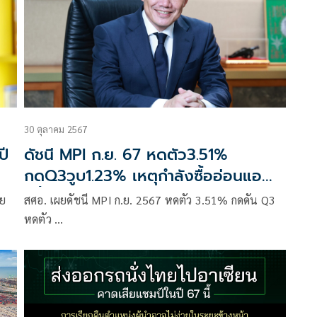
30 ตุลาคม 2567
ปี
ดัชนี MPI ก.ย. 67 หดตัว3.51%
กดQ3วูบ1.23% เหตุกำลังซื้ออ่อนแอ
หนี้ครัวเรือน-NPLสูง
าย
สศอ. เผยดัชนี MPI ก.ย. 2567 หดตัว 3.51% กดดัน Q3
หดตัว …