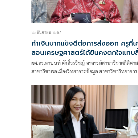
25 กันยายน 2567
ค่าเงินบาทแข็งดีต่อการส่งออก ครูที่เ
สอนเศรษฐศาสตร์ได้ยินคงตกใจแทบสิ
สติ
ผศ.ดร.อานนท์ ศักดิ์วรวิชญ์ อาจารย์สาขาวิชาสถิติศาส
สาขาวิชาพลเมืองวิทยาการข้อมูล สาขาวิชาวิทยาการ
ประกันภัยและการบริหารความเสี่ยง คณะสถิติประยุกต
สถาบันบัณฑิตพัฒนบริหารศาสตร์ โพสต์เฟซบุ๊ก ระบุว