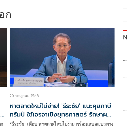
ออก
N
20 กรกฎาคม 2568
น
หาตลาดใหม่ไม่ง่าย! 'ธีระชัย' แนะคุยภาษี
ก
ทรัมป์ ใช้เจรจาเชิงยุทธศาสตร์ รักษาผล
ประโยชน์ส่งออกไทย
าก
‘ธีระชัย’ เตือน หาตลาดใหม่ไม่ง่าย พร้อมเสนอแนวทาง