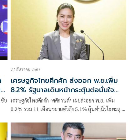
27 ธันวาคม 2567
ล
เศรษฐกิจไทยคึกคัก ส่งออก พ.ย.เพิ่ม
ยก
8.2% รัฐบาลเดินหน้ากระตุ้นต่อมั่นใจ
GDP เกิน 3 %
ขับ
เศรษฐกิจไทยคึกคัก ‘ศศิกานต์’ เผยส่งออก พ.ย. เพิ่ม
8.2% รวม 11 เดือนขยายตัวถึง 5.1% ลุ้นทำนิวไฮทะลุ 3
แสนล้านเหรียญ รัฐบาลขอเดินหน้ากระตุ้นต่อตาม
นโยบาย 2568 มั่นใจ GDP เกิน 3 % แน่นอน