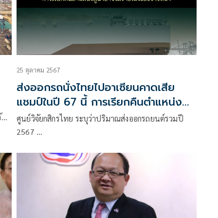
25 ตุลาคม 2567
ส่งออกรถนั่งไทยไปอาเซียนคาดเสีย
แชมป์ในปี 67 นี้ การเรียกคืนตำแหน่ง
ผู้นำอาจไม่ง่ายในระยะข้างหน้า
ับปี
ศูนย์วิจัยกสิกรไทย ระบุว่าปริมาณส่งออกรถยนต์รวมปี
 ที่
2567 …
มา