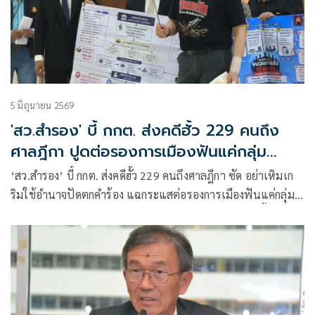
5 มิถุนายน 2569
'สว.สำรอง' บี้ กกต. ส่งคดีฮั้ว 229 คนถึง
ศาลฎีกา ปูดต่อรองการเมืองฟันแค่กลุ่ม
ละ2คน
‘สว.สำรอง’ บี้ กกต. ส่งคดีฮั้ว 229 คนถึงศาลฎีกา ซัด อย่าเหิมเก
ริมใช้อำนาจปัดตกคำร้อง แฉกระแสต่อรองการเมืองฟันแค่กลุ่ม
ละ2คน ฉะ ‘แสวง’ หน้าด้าน เขาไม่ให้ผ่านยังจะอยู่ต่อ ชี้ปชช.ให้
คะแนนแค่ 0.1 จากร้อย