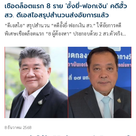
เชือดล็อตแรก 8 ราย 'อั้งยี่-ฟอกเงิน' คดีฮั้ว
สว. ดีเอสไอสรุปสำนวนส่งอัยการแล้ว
“ดีเอสไอ” สรุปสำนวน “คดีอั้งยี่-ฟอกเงิน สว.” ให้อัยการคดี
พิเศษเชือดล็อตแรก “8 ผู้ต้องหา” ประกอบด้วย 2 สว.ตัวจริง
และ 6 เครือข่ายพรรคใหญ่ หลังสอบสวนนาน 9 เดือน เหตุคำ
ชี้แจงแก้กล่าวหาไม่สามารถหักล้างพยานหลักฐานได้
8 ธันวาคม 2568