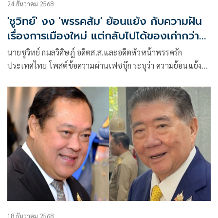
24 ธันวาคม 2568
'ชูวิทย์' งง 'พรรคส้ม' ย้อนแย้ง กับความฝัน
เรื่องการเมืองใหม่ แต่กลับไปได้ของเก่ากว่า
เดิม
นายชูวิทย์ กมลวิศิษฎ์ อดีตส.ส.และอดีตหัวหน้าพรรครัก
ประเทศไทย โพสต์ข้อความผ่านเฟซบุ๊ก ระบุว่า ความย้อนแย้ง
ของการเมืองใหม่
18 ธันวาคม 2568