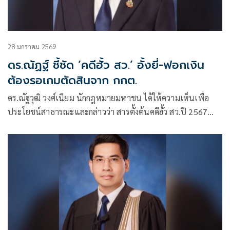
28 มกราคม 2569
ดร.ณัฏฐ์ ชี้ชัด ‘คดีฮั้ว สว.’ อั้งยี่-ฟอกเงิน
ต้องรอเกมตัดสินจาก กกต.
ดร.ณัฐวุฒิ วงศ์เนียม นักกฎหมายมหาชน ได้ให้ความเห็นเพื่อ
ประโยชน์สาธารณะและกล่าวว่า สารตั้งต้นคดีฮั้ว สว.ปี 2567
แยกเป็นคดีหลักและคดีสาขา สำนวนที่ กกต.รับไต่สวน เป็นคดี
หลัก ส่วนคดีอาญาฐานร่วมกันกระทำอั้งยี่ สมคบกัน