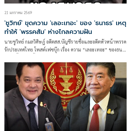
21 มกราคม 2569
'ชูวิทย์' ขุดความ 'เลอะเทอะ' ของ 'ธนาธร' เหตุ
ทำให้ 'พรรคส้ม' ห่างไกลความฝัน
นายชูวิทย์ กมลวิศิษฎ์ อดีตสส.บัญชีรายชื่อและอดีตหัวหน้าพรรค
รักประเทศไทย โพสต์เฟซบุ๊ก เรื่อง ความ “เลอะเทอะ” ของธนา
ธร มีเนื้อหาดังนี้ เมื่อวานผมบอกว่า “ธนาธรเป็นคนไปคุยดีล
ต่างๆ ด้วยตัวเองคนเดียว”