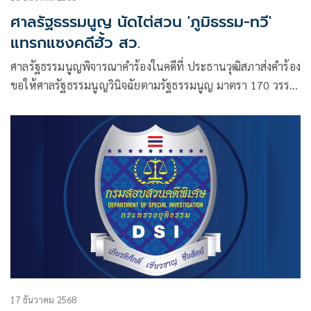
ศาลรัฐธรรมนูญ นัดไต่สวน 'ภูมิธรรม-ทวี'
แทรกแซงคดีฮั้ว สว.
ศาลรัฐธรรมนูญพิจารณาคำร้องในคดีที่ ประธานวุฒิสภาส่งคำร้อง
ขอให้ศาลรัฐธรรมนูญวินิจฉัยตามรัฐธรรมนูญ มาตรา 170 วรรค
สาม ประกอบมาตรา 82 ว่า ความเป็นรัฐมนตรีของนายภูมิธรรม
เวชยชัย รองนายกรัฐมนตรี และรัฐมนตรีว่าการกระทรวงกลาโหม
17 ธันวาคม 2568