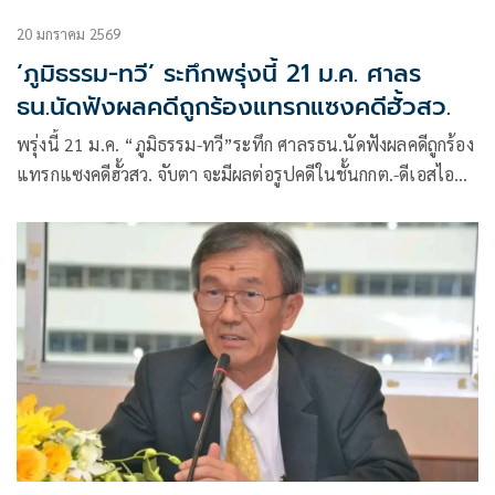
20 มกราคม 2569
‘ภูมิธรรม-ทวี’ ระทึกพรุ่งนี้ 21 ม.ค. ศาลร
ธน.นัดฟังผลคดีถูกร้องแทรกแซงคดีฮั้วสว.
พรุ่งนี้ 21 ม.ค. “ภูมิธรรม-ทวี”ระทึก ศาลรธน.นัดฟังผลคดีถูกร้อง
แทรกแซงคดีฮั้วสว. จับตา จะมีผลต่อรูปคดีในชั้นกกต.-ดีเอสไอ
หรือไม่ สว.สีน้ำเงิน ลุ้นหวังคดีพลิก