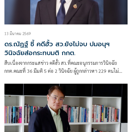
13 มีนาคม 2569
ดร.ณัฏฐ์ ชี้ คดีฮั้ว สว.ยังไม่จบ ปมอนุฯ
วินิจฉัยส่อกระทบมติ กกต.
สืบเนื่องจากกระแสข่าว คดีฮั้ว สว.ที่คณะอนุกรรมการวินิจฉัย
กกต.คณะที่ 36 มีมติ 5 ต่อ 2 วินิจฉัย ผู้ถูกกล่าวหา 229 คนไม่
กระทำฝ่าฝืน พรป.สว.มาตรา 77(1) นั้น