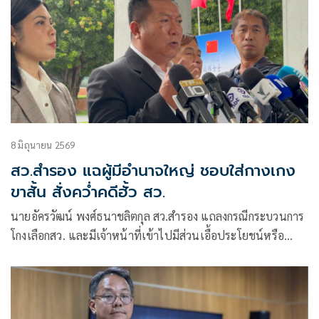
8 มิถุนายน 2569
สว.สำรอง แฉผู้มีอำนาจใหญ่ ชอบใส่กางเกง
ขาสั้น สั่งคว่ำคดีฮั้ว สว.
นายอัครวัฒน์ พงศ์ธนาชลิตกุล สว.สำรอง แถลงกรณีกระบวนการ
โกงเลือกสว. และมีเจ้าหน้าที่เข้าไปมีส่วนเอื้อประโยชน์หรือ
พบเห็นการกระทำความผิดแล้ว แต่ไม่ได้ดำเนินการ ว่า กรรมการ
การเลือกตั้งที่มีบทบาทคือนายฐิติเชษฐ์ นุชนาฏ