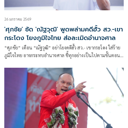
26 มกราคม 2569
'ศุภชัย' ซัด 'ณัฐวุฒิ' พูดพล่ามคดีฮั้ว สว.-เขา
กระโดง โยงภูมิใจไทย ส่อละเมิดอำนาจศาล
“ศุภชัย” เตือน “ณัฐวุฒิ” อย่าโยงคดีฮั้ว สว.- เขากระโดง ใส่ร้าย
ภูมิใจไทย อาจกระทบอำนาจศาล ชี้ทุกอย่างเป็นไปตามขั้นตอน
กฎหมาย