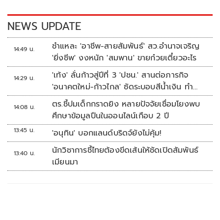
o
n
k
k
NEWS UPDATE
ชำแหละ 'อาชีพ-สายสัมพันธ์' สว.อำนาจเจริญ
14:49 น.
'ยิ่งชีพ' งงหนัก 'สมพาน' ขายก๋วยเตี๋ยวอะไร
'เท้ง' ลั่นก้าวสู่ปีที่ 3 'ปชน.' สานต่อภารกิจ
14:29 น.
'อนาคตใหม่-ก้าวไกล' ซัดระบอบสีน้ำเงิน ทำ
หลักนิติรัฐ-นิติธรรมสั่นคลอน
ตร.ชี้ปมเด็กกราดยิง หลายปัจจัยเชื่อมโยงพบ
14:08 น.
ศึกษาข้อมูลปืนในออนไลน์เกือบ 2 ปี
13:45 น.
'อนุทิน' บอกแลนด์บริดจ์ยังไม่คุ้ม!
นักวิชาการชี้ไทยต้องขีดเส้นให้ชัดเปิดสัมพันธ์
13:40 น.
เมียนมา