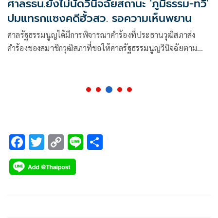
ศาลรธน.ยังไม่นัดวินิจฉัยสถานะ 'ภูมิธรรม-ทวี'
ปมแทรกแซงคดีฮั้วสว. รอความเห็นพยาน
ศาลรัฐธรรมนูญได้มีการพิจารณาคำร้องที่ประธานวุฒิสภาส่ง
คำร้องของสมาชิกวุฒิสภาที่ขอให้ศาลรัฐธรรมนูญวินิจฉัยตาม
รัฐธรรมนูญ มาตรา 170 วรรคสาม ประกอบมาตรา 42
F
T
C
Li
S
ac
wi
o
n
h
e
tt
p
e
ar
b
er
y
e
o
Li