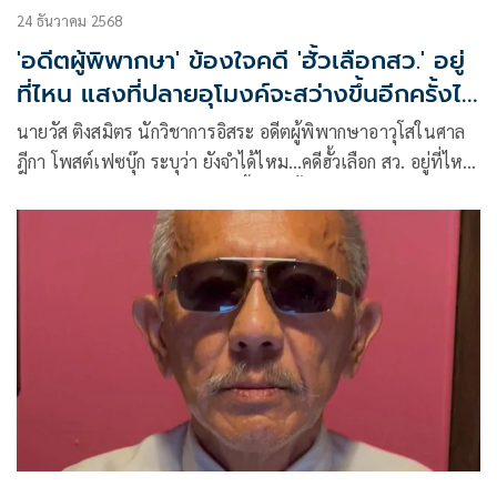
24 ธันวาคม 2568
'อดีตผู้พิพากษา' ข้องใจคดี 'ฮั้วเลือกสว.' อยู่
ที่ไหน แสงที่ปลายอุโมงค์จะสว่างขึ้นอีกครั้งได้
หรือไม่
นายวัส ติงสมิตร นักวิชาการอิสระ อดีตผู้พิพากษาอาวุโสในศาล
ฎีกา โพสต์เฟซบุ๊ก ระบุว่า ยังจำได้ไหม…คดีฮั้วเลือก สว. อยู่ที่ไหน
และแสงที่ปลายอุโมงค์ จะสว่างขึ้นอีกครั้งได้หรือไม่