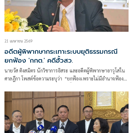
21 เมษายน 2569
อดีตผู้พิพากษากระเทาะระบบยุติธรรมกรณี
ยกฟ้อง 'กกต.' คดีฮั้วสว.
นายวัส ติงสมิตร นักวิชาการอิสระ และอดีตผู้พิพากษาอาวุโสใน
ศาลฎีกา โพสต์ข้อความระบุว่า “ยกฟ้องเพราะไม่มีอำนาจฟ้อง”:
เมื่อกระบวนการยุติธรรมปิดประตูตั้งแต่หน้าศาล — บทเรียนจาก
คดีฟ้อง กกต. กรณีฮั้วเลือก สว.