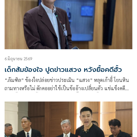
6 มิถุนายน 2569
เด็กส้มข้องใจ ปูดข่าวแสวง หวังยื้อคดีฮั้ว
“ภัณฑิล” ข้องใจปล่อยข่าวประเมิน “แสวง” หลุดเก้าอี้ โยนหิน
ถามทางหรือไม่ ดักคออย่าใช้เป็นข้ออ้างเปลี่ยนตัว แช่แข็งคดี
เลือกตั้ง-เป่าคดีฮั้ว สว. “สว.สำรอง” บี้เร่งส่งคดีฮั้ว 229 คนถึงศาล