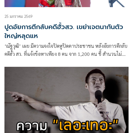
25 มกราคม 2569
ปูดอัยการตีกลับคดีฮั้วสว. เขย่าเจตนากันตัว
ใหญ่หลุดแห
‘ณัฐวุฒิ’ เผย มีความจงใจปิดหูปิดตาประชาชน หลังอัยการตีกลับ
คดีฮั้ว สว. ที่แจ้งข้อหาเพียง 8 คน จาก 1,200 คน ชี้ สำนวนไม่
สมบูรณ์ มีเจตนากันตัวใหญ่ ลั่น นี่คือระเบิดเวลาจาก MOA