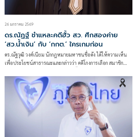
26 มกราคม 2569
ดร.ณัฏฐ์ ชำแหละคดีฮั้ว สว. ศึกสองค่าย
‘สว.น้ำเงิน’ กับ ‘กกต.’ ใครเกมก่อน
ดร.ณัฐวุฒิ วงศ์เนียม นักกฎหมายมหาชนชื่อดัง ได้ให้ความเห็น
เพื่อประโยชน์สาธารณะและกล่าวว่า คดีโกงการเลือก สมาชิก
วุฒิสภา ปี 2567 หรือที่เรียกว่า “คดีฮั้ว สว.” แบ่งเป็น 2 ส่วน