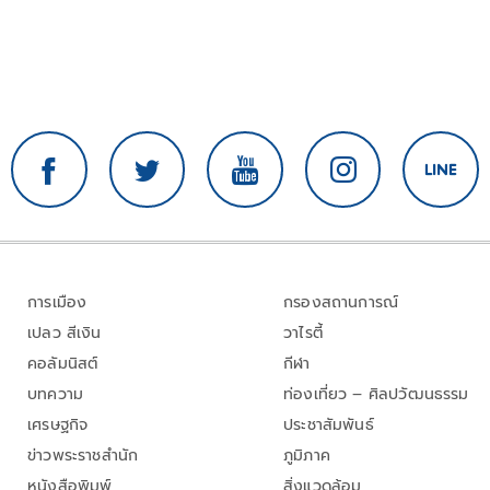
การเมือง
กรองสถานการณ์
เปลว สีเงิน
วาไรตี้
คอลัมนิสต์
กีฬา
บทความ
ท่องเที่ยว – ศิลปวัฒนธรรม
เศรษฐกิจ
ประชาสัมพันธ์
ข่าวพระราชสำนัก
ภูมิภาค
หนังสือพิมพ์
สิ่งแวดล้อม