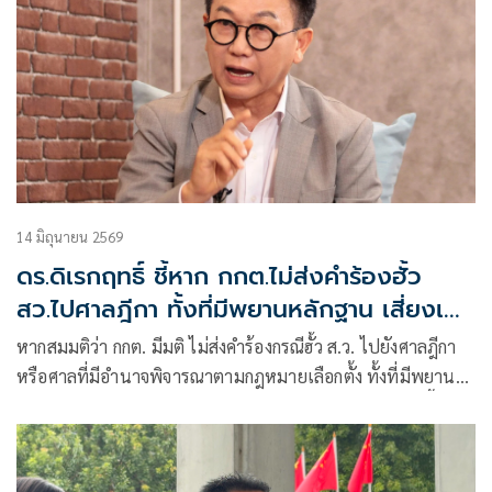
14 มิถุนายน 2569
ดร.ดิเรกฤทธิ์ ชี้หาก กกต.ไม่ส่งคำร้องฮั้ว
สว.ไปศาลฎีกา ทั้งที่มีพยานหลักฐาน เสี่ยงเกิด
ผล 4 มิติสำคัญ
หากสมมติว่า กกต. มีมติ ไม่ส่งคำร้องกรณีฮั้ว ส.ว. ไปยังศาลฎีกา
หรือศาลที่มีอำนาจพิจารณาตามกฎหมายเลือกตั้ง ทั้งที่มีพยาน
หลักฐานจำนวนมากและเป็นคดีที่สังคมจับตา ผลที่อาจเกิดขึ้นมี
หลายมิติ