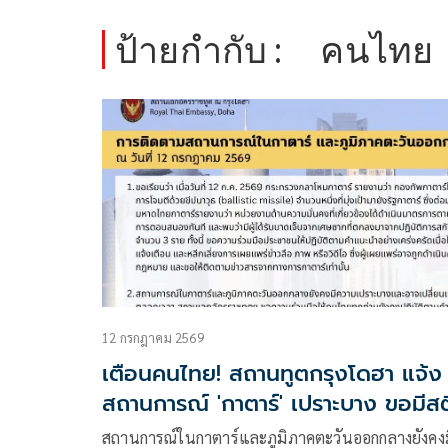
ป้ายกำกับ :
คนไทย
12 กรกฎาคม 2569
เตือนคนไทย! สถานทูตกรุงโดฮา แจ้ง
สถานการณ์ 'กาตาร์' เปราะบาง ขอมีสต
หาที่กำบัง อยู่ในที่ปลอดภัย
สถานการณ์ในกาตาร์และภูมิภาคตะวันออกกลางยังคงม