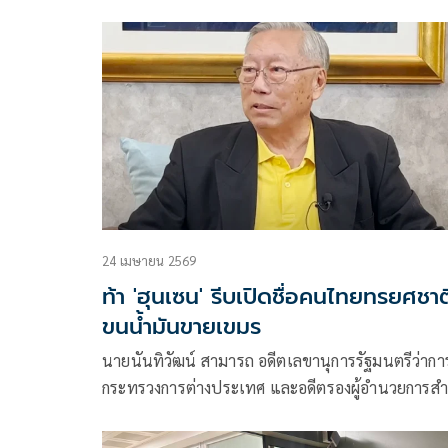
กัมพูชา จับคดีลักลอบหลบหนีเข้าเมืองโดยผิดกฏหมา
คาดหาของป่าตามแนวชายแดนบริเวณช่องตาเล็ง แล
เดินลึกใกล้ฐานเขมร
24 เมษายน 2569
ท้า 'ฮุนเซน' รีบเปิดชื่อคนไทยทรยศชาต
ขนน้ำมันขายเขมร
นายนันทิวัฒน์ สามารถ อดีตเลขานุการรัฐมนตรีว่ากา
กระทรวงการต่างประเทศ และอดีตรองผู้อำนวยการสำ
ข่าวกรองแห่งชาติ โพสต์ข้อความผ่านเฟซบุ๊กถึงกรณี
เด็จฮุนเซน