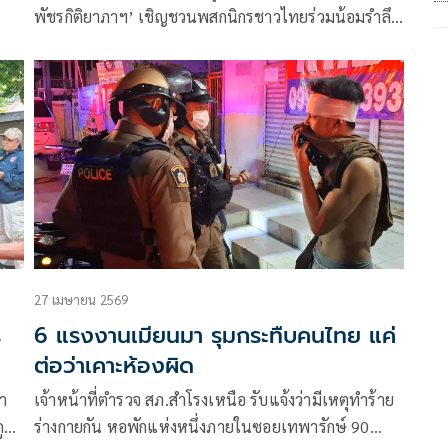
พัชรกิติยาภาฯ’ เชิญชวนพสกนิกรชาวไทยร่วมน้อมรำลึก
่าน
พระกรุณาธิคุณอันล้นพ้นหาที่สุดมิได้
27 เมษายน 2569
ร
6 แรงงานเมียนมา รุมกระทืบคนไทย แค่
ต่อว่าเคาะห้องผิด
า
เจ้าหน้าที่ตำรวจ สภ.สำโรงเหนือ รับแจ้งว่ามีเหตุทำร้าย
ูก
ร่างกายกัน หอพักแห่งหนึ่งภายในซอยเทพารักษ์ 90