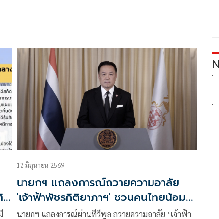
N
12 มิถุนายน 2569
นายกฯ แถลงการณ์ถวายความอาลัย
ิ
'เจ้าฟ้าพัชรกิติยาภาฯ' ชวนคนไทยน้อม
รำลึกพระกรุณาธิคุณ
ี
นายกฯ แถลงการณ์ผ่านทีวีพูล ถวายความอาลัย ‘เจ้าฟ้า