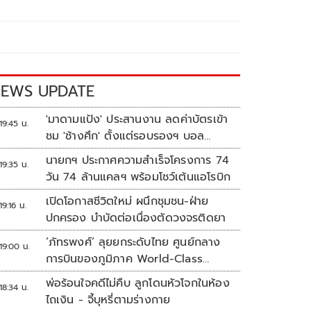
EWS UPDATE
'มาดามแป้ง' ประสานงาน ลดค่าบัตรเข้า
19:45 น.
ชม 'ช้างศึก' ตั้งแต่รอบรองฯ บอล
อาเซียน
นายกฯ ประกาศความสำเร็จโครงการ 74
19:35 น.
วัน 74 ล้านแคลฯ พร้อมโชว์เต้นแอโรบิก
เปิดโอกาสชีวิตใหม่ ผนึกชุมชน-ฝ่าย
19:16 น.
ปกครอง บำบัดต่อเนื่องตัดวงจรติดยา
‘ภัทรพงศ์’ ลุยยกระดับไทย ศูนย์กลาง
19:00 น.
การบินของภูมิภาค World-Class
Aviation Hub | ห้องข่าวไทยโพสต์สุด
พ่อร้อนใจคดีไม่คืบ ลูกโดนหัวโจกในห้อง
18:34 น.
สัปดาห์
ไถเงิน - จี้บุหรี่ตามร่างกาย