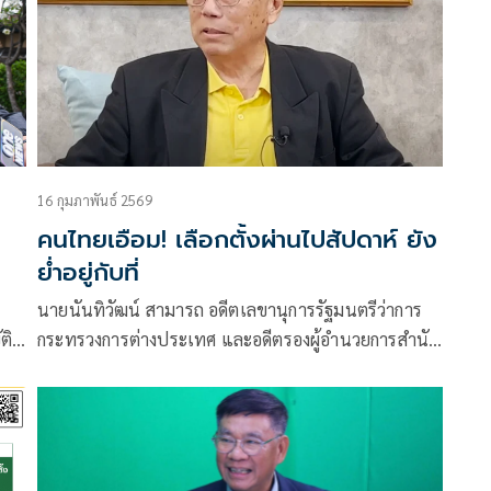
16 กุมภาพันธ์ 2569
คนไทยเอือม! เลือกตั้งผ่านไปสัปดาห์ ยัง
ย่ำอยู่กับที่
นายนันทิวัฒน์ สามารถ อดีตเลขานุการรัฐมนตรีว่าการ
ติ
กระทรวงการต่างประเทศ และอดีตรองผู้อำนวยการสำนัก
วาม
ข่าวกรองแห่งชาติ โพสต์ข้อความผ่านเฟซบุ๊กว่า หนทาง
ตีบตัน เลือกตั้งผ่านมา​ 7 วันแล้ว พรรคไหนได้กี่เสียงชัดๆ
ยังไม่มี​