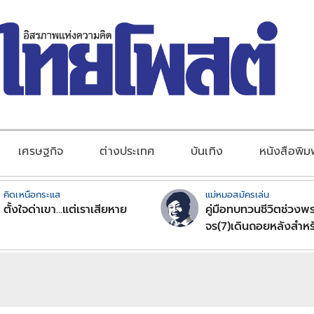
เศรษฐกิจ
ต่างประเทศ
บันเทิง
หนังสือพิม
คิดเหนือกระแส
แม่หมอสมัครเล่น
ตั้งใจด่าเขา...แต่เราเสียหาย
คู่มือทบทวนชีวิตช่วงพร
จร(7)เดินถอยหลังสำหร
ลัคนาราศีตอนที่2