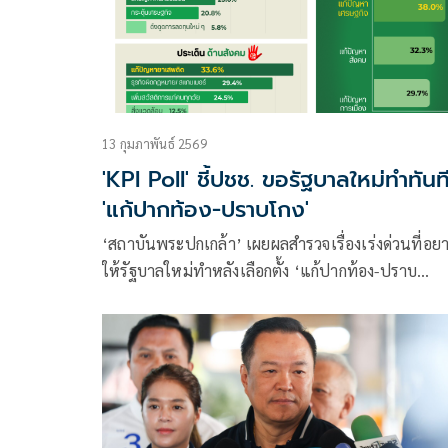
13 กุมภาพันธ์ 2569
'KPI Poll' ชี้ปชช. ขอรัฐบาลใหม่ทำทันท
'แก้ปากท้อง-ปราบโกง'
‘สถาบันพระปกเกล้า’ เผยผลสำรวจเรื่องเร่งด่วนที่อย
ให้รัฐบาลใหม่ทำหลังเลือกตั้ง ‘แก้ปากท้อง-ปราบ
คอร์รัปชัน’