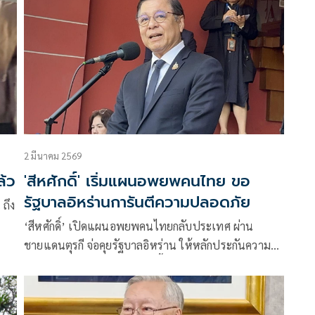
2 มีนาคม 2569
ล้ว
'สีหศักดิ์' เริ่มแผนอพยพคนไทย ขอ
รัฐบาลอิหร่านการันตีความปลอดภัย
ถึง
‘สีหศักดิ์’ เปิดแผนอพยพคนไทยกลับประเทศ ผ่าน
ชายแดนตุรกี จ่อคุยรัฐบาลอิหร่าน ให้หลักประกันความ
ปลอดภัย คาดสถานการณ์ยืดเยื้อ ย้ำเลี่ยงเดินทางไปตะวัน
ออก