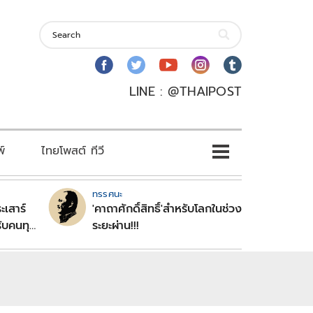
LINE : @THAIPOST
พ์
ไทยโพสต์ ทีวี
ทรรศนะ
ะเสาร์
'คาถาศักดิ์สิทธิ์'สำหรับโลกในช่วง
ับคนทุก
ระยะผ่าน!!!