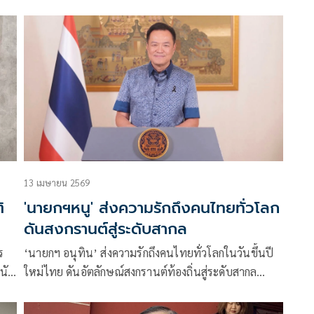
ย
ตำบลเทพารักษ์
้ว
13 เมษายน 2569
ิ
'นายกฯหนู' ส่งความรักถึงคนไทยทั่วโลก
ดันสงกรานต์สู่ระดับสากล
ร
‘นายกฯ อนุทิน’ ส่งความรักถึงคนไทยทั่วโลกในวันขึ้นปี
นัก
ใหม่ไทย ดันอัตลักษณ์สงกรานต์ท้องถิ่นสู่ระดับสากล
สม
ขอปชช.ร่วมเป็นเจ้าบ้านที่ดี ต้อนรับนักท่องเที่ยว สร้าง
รอยยิ้มคืนความสุขหลังลุยงานหนักมาทั้งปี