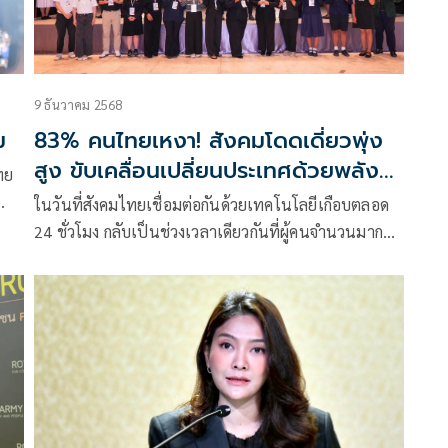
9 ธันวาคม 2568
ม
83% คนไทยเหงา! สังคมโดดเดี่ยวพุ่ง
สูง ขับเคลื่อนเปลี่ยนประเทศด้วยพลัง
การรับฟัง
ทำ
ในวันที่สังคมไทยเชื่อมต่อกันด้วยเทคโนโลยีเกือบตลอด
24 ชั่วโมง กลับเป็นช่วงเวลาเดียวกันที่ผู้คนจำนวนมาก
รู้สึก “เหงา” มากที่สุดในชีวิต