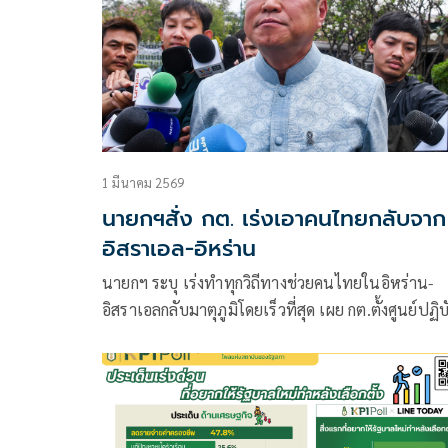
1 มีนาคม 2569
นายกฯสั่ง กต. เร่งเอาคนไทยกลับจาก
อิสราเอล-อิหร่าน
นายกฯ ระบุ เร่งทำทุกวิถีทางช่วยคนไทยในอิหร่าน-
อิสราเอลกลับมาตุภูมิโดยเร็วที่สุด เผย กต.ตั้งศูนย์ปฏิบั
การติดตามสถานการณ์แล้ว ให้คำมั่นจะพยายามสุดค
สามารถ