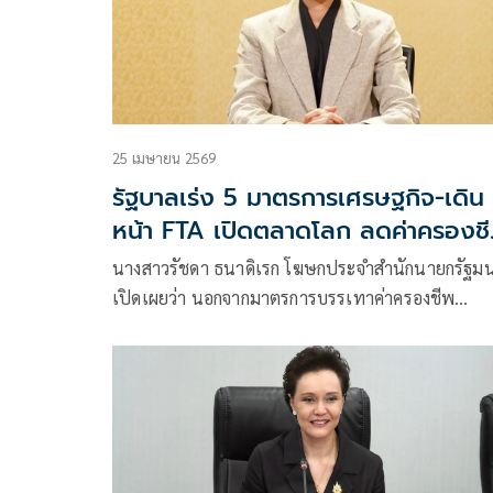
25 เมษายน 2569
รัฐบาลเร่ง 5 มาตรการเศรษฐกิจ-เดิน
หน้า FTA เปิดตลาดโลก ลดค่าครองช
เพิ่มรายได้คนไทย
นางสาวรัชดา ธนาดิเรก โฆษกประจำสำนักนายกรัฐมน
เปิดเผยว่า นอกจากมาตรการบรรเทาค่าครองชีพ
ประชาชน อย่างโครงการคนละครึ่งที่คาดว่า