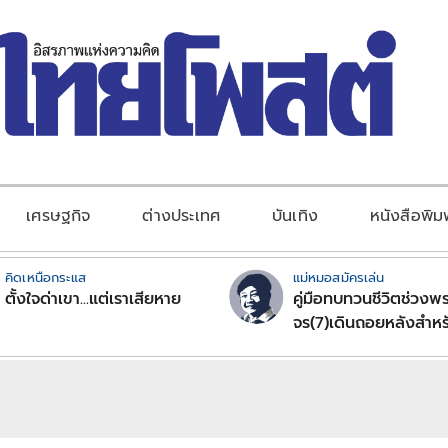
เศรษฐกิจ
ต่างประเทศ
บันเทิง
หนังสือพิม
คิดเหนือกระแส
แม่หมอสมัครเล่น
ตั้งใจด่าเขา...แต่เราเสียหาย
คู่มือทบทวนชีวิตช่วงพร
จร(7)เดินถอยหลังสำหร
ลัคนาราศีตอนที่2