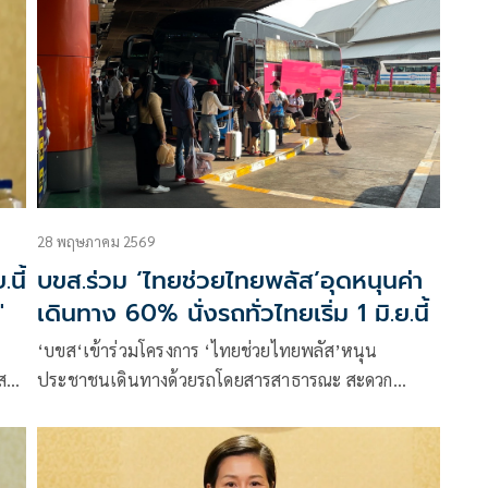
ะมาณ
28 พฤษภาคม 2569
นี้
บขส.ร่วม ‘ไทยช่วยไทยพลัส’อุดหนุนค่า
'
เดินทาง 60% นั่งรถทั่วไทยเริ่ม 1 มิ.ย.นี้
‘บขส‘เข้าร่วมโครงการ ‘ไทยช่วยไทยพลัส’หนุน
ส
ประชาชนเดินทางด้วยรถโดยสารสาธารณะ สะดวก
ประหยัด ปลอดภัย รัฐช่วยจ่าย 60% สูงสุด 200 บาทต่อ
วัน เริ่ม 1 มิถุนายน – 30 กันยายน 2569 ช่วยกระตุ้น
เศรษฐกิจหมุนเวียนภายในประเทศ