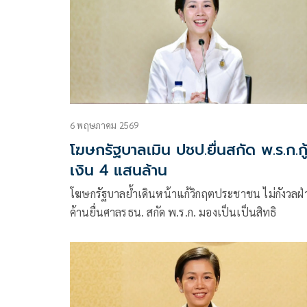
6 พฤษภาคม 2569
โฆษกรัฐบาลเมิน ปชป.ยื่นสกัด พ.ร.ก.กู
เงิน 4 แสนล้าน
โฆษกรัฐบาลย้ำเดินหน้าแก้วิกฤตประชาชน ไม่กังวลฝ่
ค้านยื่นศาลรธน. สกัด พ.ร.ก. มองเป็นเป็นสิทธิ