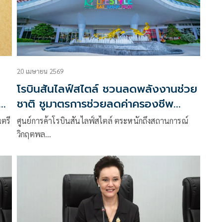
20 เมษายน 2569
โรบินสันไลฟ์สไตล์ ชวนลดพลังงานช่วย
ีพ
ชาติ ชูมาตรการช่วยลดค่าครองชีพ
พร้อมเดินหน้าขับเคลื่อนความยั่งยืนทั่ว
ตรี
ศูนย์การค้าโรบินสันไลฟ์สไตล์ ตระหนักถึงสถานการณ์
ประเทศ
วิกฤตพล…