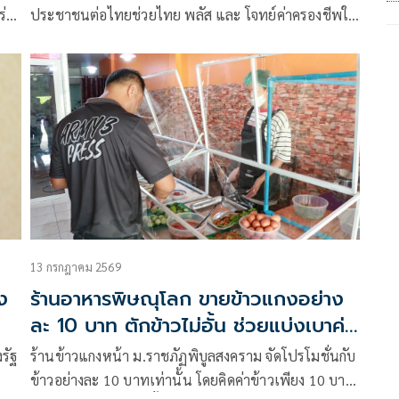
่ง
ประชาชนต่อไทยช่วยไทย พลัส และ โจทย์ค่าครองชีพใน
ระยะต่อไป” โดยมุ่งเน้นความ “เป็นกลาง เป็นจริง เป็น
ประโยชน์” มีมาตรฐานวิชาการ ไม่มุ่งเน้นให้เกิดการชี้นำ
การเมือง แต่จัดทำเพื่อ “ฟัง” การเมืองจากเสียงของ
ประชาชน
13 กรกฎาคม 2569
ง
ร้านอาหารพิษณุโลก ขายข้าวแกงอย่าง
ละ 10 บาท ตักข้าวไม่อั้น ช่วยแบ่งเบาค่า
ครองชีพ
รัฐ
ร้านข้าวแกงหน้า ม.ราชภัฏพิบูลสงคราม จัดโปรโมชั่นกับ
ข้าวอย่างละ 10 บาทเท่านั้น โดยคิดค่าข้าวเพียง 10 บาท