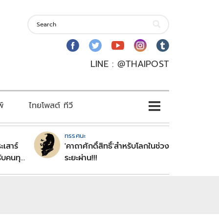
LINE : @THAIPOST
พ์
ไทยโพสต์ ทีวี
ทรรศนะ
ะเสาร์
'คาถาศักดิ์สิทธิ์'สำหรับโลกในช่วง
ับคนทุก
ระยะผ่าน!!!