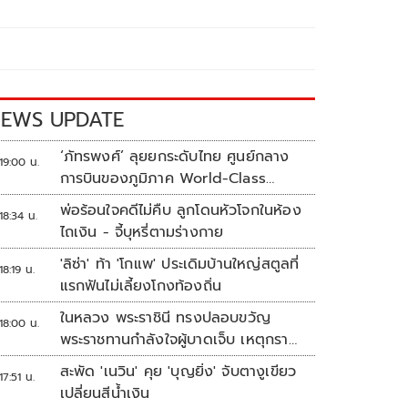
EWS UPDATE
‘ภัทรพงศ์’ ลุยยกระดับไทย ศูนย์กลาง
19:00 น.
การบินของภูมิภาค World-Class
Aviation Hub | ห้องข่าวไทยโพสต์สุด
พ่อร้อนใจคดีไม่คืบ ลูกโดนหัวโจกในห้อง
18:34 น.
สัปดาห์
ไถเงิน - จี้บุหรี่ตามร่างกาย
'ลิซ่า' ท้า 'โกแพ' ประเดิมบ้านใหญ่สตูลที่
18:19 น.
แรกฟันไม่เลี้ยงโกงท้องถิ่น
ในหลวง พระราชินี ทรงปลอบขวัญ
18:00 น.
พระราชทานกำลังใจผู้บาดเจ็บ เหตุกราด
ยิง รร.เทพศิรินทร์นนทบุรี
สะพัด 'เนวิน' คุย 'บุญยิ่ง' จับตางูเขียว
17:51 น.
เปลี่ยนสีน้ำเงิน