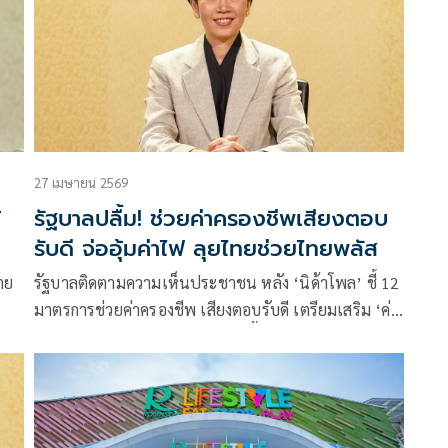
27 เมษายน 2569
้
รัฐบาลปลื้ม! ช่วยค่าครองชีพเสียงตอบ
รับดี จ่ออุ้มค่าไฟ ลุยไทยช่วยไทยพลัส
าย
รัฐบาลติดตามความเห็นประชาชน หลัง ‘นิด้าโพล’ ชี้ 12
มาตรการช่วยค่าครองชีพ เสียงตอบรับดี เตรียมเสริม ‘ค่า
ไฟ–ไทยช่วยไทย พลัส’ เริ่ม มิ.ย.นี้