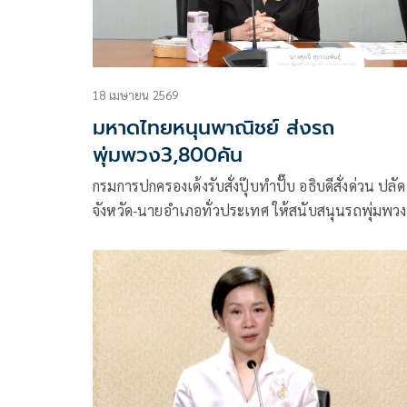
18 เมษายน 2569
มหาดไทยหนุนพาณิชย์ ส่งรถ
พุ่มพวง3,800คัน
กรมการปกครองเด้งรับสั่งปุ๊บทำปั๊บ อธิบดีสั่งด่วน ปลัด
จังหวัด-นายอำเภอทั่วประเทศ ให้สนับสนุนรถพุ่มพวง
ของ ก.พาณิชย์ 3,800 คัน วิ่งขายของถูกทั่วไทย กลุ่มสมา
พันธ์ชาวสวนปาล์มน้ำมันโวยมาตรการคุมส่งออกทำ
เกษตรกรเดือดร้อนรายได้ลดฮวบ