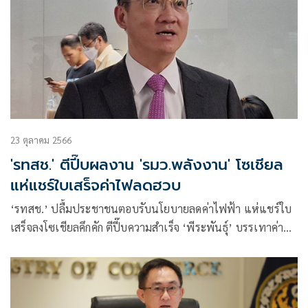
23 ตุลาคม 2566
'รทสช.' ตีปี๊บผลงาน 'รมว.พลังงาน' โซเชียล
แห่แชร์ใบเสร็จค่าไฟลดฮวบ
‘รทสช.’ ปลื้มประชาชนตอบรับนโยบายลดค่าไฟฟ้า แห่แชร์ใบ
เสร็จลงโซเชียลคึกคัก ตีปี๊บความสำเร็จ ‘พีระพันธุ์’ บรรเทาค่า
ครองชีพถ้วนหน้า