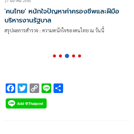
27 มีนาคม 2565
'คนไทย' หนักใจปัญหาค่าครองชีพและฝีมือ
บริหารงานรัฐบาล
สรุปผลการสำรวจ : ความหนักใจของคนไทย ณ วันนี้
F
T
C
Li
S
ac
wi
o
n
h
e
tt
p
e
ar
b
er
y
e
o
Li