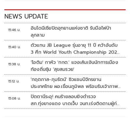
o
n
k
k
NEWS UPDATE
อินโดนีเซียปิดอุทยานแห่งชาติ รับมือไฟป่า
15:46 น.
ลุกลาม
ตัวแทน JB League รุ่นอายุ 11 ปี คว้าอันดับ
15:40 น.
3 ศึก World Youth Championship 2026
ที่สิงคโปร์
'ไอติม' กาหัว 'กกต.' แจงเส้นเงินนักการเมือง
15:38 น.
ท้องถิ่นซุ้ม 'สุขสมรวย'
'กฤตภาส-ภุมรัตน์' ซิวแชมป์จักรยาน
15:12 น.
ประเทศไทย ผอ.เขื่อนภูมิพล พร้อมรับเจ้าภาพ
ต่อ ปี 2570
ปัตตานีระอุ! คนร้ายลอบยิงตำรวจ
15:08 น.
สภ.ทุ่งยางแดง บาดเจ็บ จนท.เร่งติดตามผู้ก่อ
เหตุ