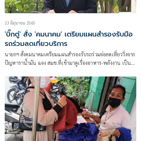
23 มิถุนายน 2565
'บิ๊กตู่' สั่ง 'คมนาคม' เตรียมแผนสำรองรับมือ
รถร่วมลดเที่ยวบริการ
นายกฯ สั่งคมนาคมเตรียมแผนสำรองรับรถร่วมจ่อลดเที่ยววิ่งจาก
ปัญหาราน้ำมัน แจง สมช.ที่เข้ามาดูเรื่องอาหาร-พลังงาน เป็น
วิชั่นนายกฯ มองเห็นปัญหาในอนาคตเกี่ยวกับความมั่นคง