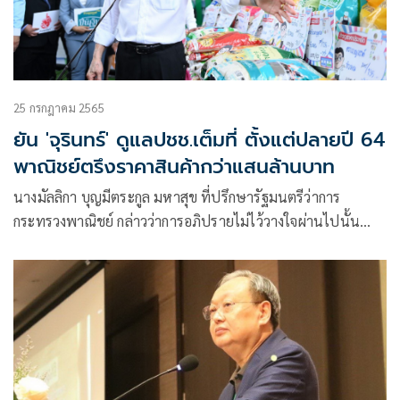
25 กรกฎาคม 2565
ยัน 'จุรินทร์' ดูแลปชช.เต็มที่ ตั้งแต่ปลายปี 64
พาณิชย์ตรึงราคาสินค้ากว่าแสนล้านบาท
นางมัลลิกา บุญมีตระกูล มหาสุข ที่ปรึกษารัฐมนตรีว่าการ
กระทรวงพาณิชย์ กล่าวว่าการอภิปรายไม่ไว้วางใจผ่านไปนั้น
ทำให้สมาชิกสภาผู้แทนราษฎรและประชาชนเห็นชัดเจนว่า
นายจุรินทร์ ลักษณวิศิษฏ์ หัวหน้าพรรค