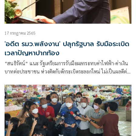
17 กรกฎาคม 2565
'อดีต รมว.พลังงาน' ปลุกรัฐบาล รับมือระเบิด
เวลาปัญหาปากท้อง
“สนธิรัตน์” แนะ รัฐเตรียมการรับมือผลกระทบค่าไฟฟ้า-ค่าเงิน
บาทต่อประชาชน ห่วงติดกับดักระเบิดระลอกใหม่ ไม่เป็นผลดีต่อ
เศรษฐกิจระยะยาว