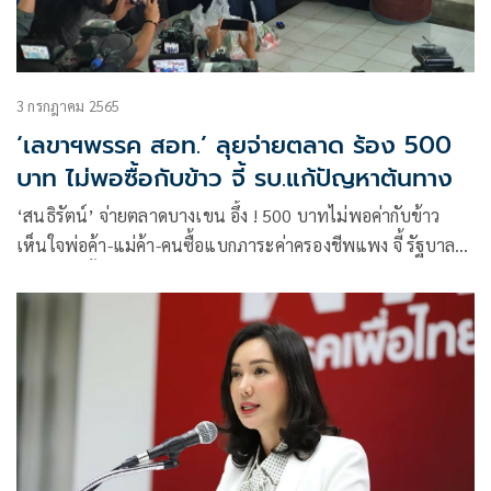
3 กรกฎาคม 2565
‘เลขาฯพรรค สอท.’ ลุยจ่ายตลาด ร้อง 500
บาท ไม่พอซื้อกับข้าว จี้ รบ.แก้ปัญหาต้นทาง
‘สนธิรัตน์’ จ่ายตลาดบางเขน อึ้ง ! 500 บาทไม่พอค่ากับข้าว
เห็นใจพ่อค้า-แม่ค้า-คนซื้อแบกภาระค่าครองชีพแพง จี้ รัฐบาล
แก้ปัญหาตั้งแต่ต้นทาง