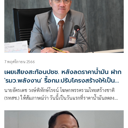
7 พฤศจิกายน 2566
เผยเสียงสะท้อนปชช. หลังลดราคาน้ำมัน ฝาก
'รมว.พลังงาน' รื้อกม.ปรับโครงสร้างให้เป็น
ธรรม
นายอัครเดช วงษ์พิทักษ์โรจน์ โฆษกพรรครวมไทยสร้างชาติ
(รทสช.) ให้สัมภาษณ์ว่า วันนี้เป็นวันแรกที่ราคาน้ำมันลดลง
2.50 บาท จากการลงไปสำรวจความคิดเห็นประชาชนที่มาเติม
น้ำมันพบว่า ประชาชนดีใจที่ราคาน้ำมันลดลงช่วยเหลือค่าครอง
ชีพได้ระดับหนึ่ง