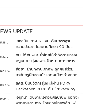
EWS UPDATE
'ยศชนัน' กาง 6 แผน ดันมาตรฐาน
17:18 น.
ความปลอดภัยสถานศึกษา 90 วัน
ป้องกันก่อเหตุรุนแรง
ทบ. โต้กัมพูชา ย้ำไทยใช้กำลังตามกรอบ
17:12 น.
กฎหมาย มุ่งเฉพาะเป้าหมายทางทหาร
ฮือฮา! ม้าบุกงานเผาศพ ลูกศิษย์ร่วม
16:44 น.
อาลัยครูฝึกสอนม้าแสดงเมืองอ่างทอง
สคส. ปั้นนวัตกรรุ่นใหม่ผ่าน PDPA
16:37 น.
Hackathon 2026 ดัน ‘Privacy by
Design for all’ สู่โซลูชันคุ้มครอง
'อนุทิน' เดินงานโอทอปศิลปาชีพ บอกจะ
16:04 น.
ข้อมูลส่วนบุคคลที่ใช้ได้จริง
พยายามสานต่อ 'ไทยช่วยไทยพลัส เฟส