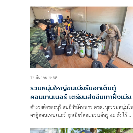
12 มีนาคม 2569
รวบหนุ่มใหญ่ขนเบียร์นอกเต็มตู้
คอนเทนเนอร์ เตรียมส่งจีนเทาฝั่งเมีย
นมา
ตำรวจสังขละบุรี สนธิกำลังทหาร ตชด. บุกรวบหนุ่มใ
คาตู้คอนเทนเนอร์ ซุกเบียร์สดแบรนด์หรู 40 ถัง ไร้
เอกสารนำเข้า คาดเตรียมส่งบำเรอแก๊งสแกมเมอร์ที่
สถานบันเทิงครบวงจรชายแดน