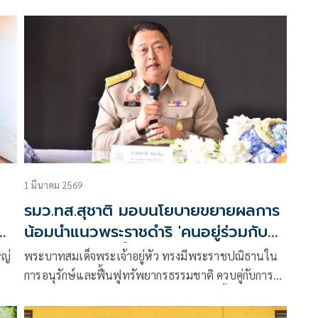
ติดตามและเร่งรัดการแก้ไขปัญหาไฟป่าและหมอกควัน
ในพื้นที่กลุ่มป่ารอบเขื่อนศรีนครินทร์ จังหวัดกาญจนบุรี
อย่างใกล้ชิด
1 มีนาคม 2569
รมว.ทส.สุชาติ มอบนโยบายขยายผลการ
น้อมนำแนวพระราชดำริ 'คนอยู่ร่วมกับป่า
อย่างยั่งยืน' สู่พื้นที่ป่าอนุรักษ์ทั่วประเทศ
หญ่
พระบาทสมเด็จพระเจ้าอยู่หัว ทรงมีพระราชปณิธานใน
การอนุรักษ์และฟื้นฟูทรัพยากรธรรมชาติ ควบคู่กับการยก
ระดับคุณภาพชีวิตของราษฎรที่อาศัยอยู่ในพื้นที่ป่า
อนุรักษ์ให้สามารถดำรงชีวิตได้อย่างมั่นคงและถูกต้อง