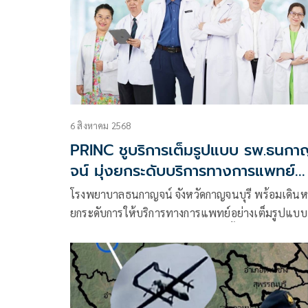
ป่ารอบเขื่อนศรีนครินทร์ จังหวัดกาญจนบุรี
6 สิงหาคม 2568
PRINC ชูบริการเต็มรูปแบบ รพ.ธนกา
จน์ มุ่งยกระดับบริการทางการแพทย์
เพื่อชาวกาญจนบุรี และประชาชนภาค
โรงพยาบาลธนกาญจน์ จังหวัดกาญจนบุรี พร้อมเดินห
ตะวันตก
ยกระดับการให้บริการทางการแพทย์อย่างเต็มรูปแบบ
ภายใต้การบริหารงานของ บริษัท พริ้นซิเพิล แคปิตอ
จำกัด (มหาชน) หรือ PRINC Group โดยมุ่งมั่นพัฒนาทั
สถานที่และบริการ