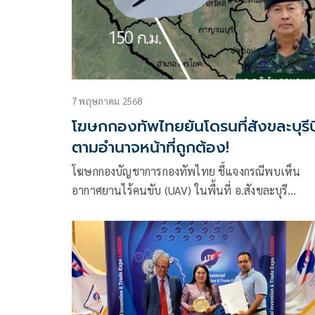
7 พฤษภาคม 2568
โฆษกกองทัพไทยยันโดรนที่สังขละบุรีบ
ตามอำนาจหน้าที่ถูกต้อง!
โฆษกกองบัญชาการกองทัพไทย ชี้แจงกรณีพบเห็น
อากาศยานไร้คนขับ (UAV) ในพื้นที่ อ.สังขละบุรี
จ.กาญจนบุรี