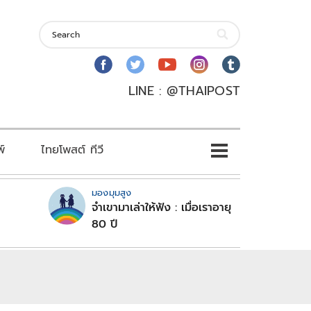
LINE : @THAIPOST
พ์
ไทยโพสต์ ทีวี
มองมุมสูง
จำเขามาเล่าให้ฟัง : เมื่อเราอายุ
80 ปี