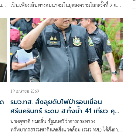
น
เป็นเพียงเส้นทางคมนาคมในยุคสงครามโลกครั้งที่ 2 แต่
คือร่องรอยของความสูญเสียมหาศาลที่มีผู้คนกว่า
150,000 ชีวิตต้องสังเวย จนถูกขนานนามว่า “ทางรถไฟ
สายมรณะ” โดยเฉลี่ยในทุก 1 กิโลเมตรของรางรถไฟ
แห่งนี้ มีร่างผู้เสียชีวิตฝังอยู่ใต้พื้นดินราว 360 คน
19 เมษายน 2569
ิด
รมว.ทส. สั่งลุยดับไฟป่ารอบเขื่อน
ศรีนครินทร์ ระดม ฮ.ทิ้งน้ำ 41 เที่ยว คุม
สถานการณ์ใกล้สงบ
นายสุชาติ ชมกลิ่น รัฐมนตรีว่าการกระทรวง
ทรัพยากรธรรมชาติและสิ่งแวดล้อม (รมว.ทส.) ได้สั่งการ