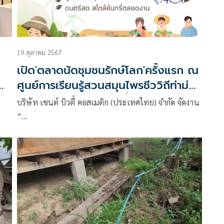
19 ตุลาคม 2567
เปิด'ตลาดนัดชุมชนรักษ์โลก'ครั้งแรก ณ
ด
ศูนย์การเรียนรู้สวนสมุนไพรชีววิถีท่าม่วง
กาญจนบุรี 26-27 ต.ค.นี้
บริษัท เซนต์ บิวตี้ คอสเมติก (ประเทศไทย) จำกัด จัดงาน
“…