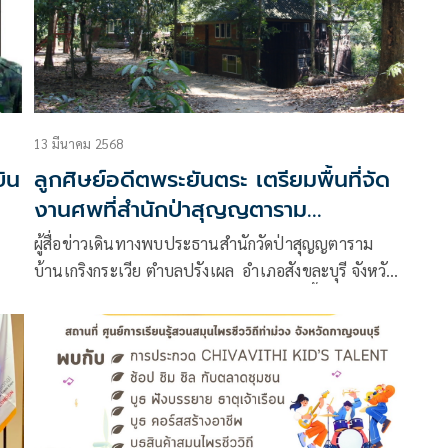
13 มีนาคม 2568
ิน
ลูกศิษย์อดีตพระยันตระ เตรียมพื้นที่จัด
งานศพที่สำนักป่าสุญญตาราม
กาญจนบุรี
ผู้สื่อข่าวเดินทางพบประธานสำนักวัดป่าสุญญตาราม
บ้านเกริงกระเวีย ตำบลปรังเผล อำเภอสังขละบุรี จังหวัด
กาญจนบุรี และเป็นลูกศิษย์ที่เคารพเคยไปขึ้นศาลที่
สหรัฐอเมริกา ให้กับพระยันตระ