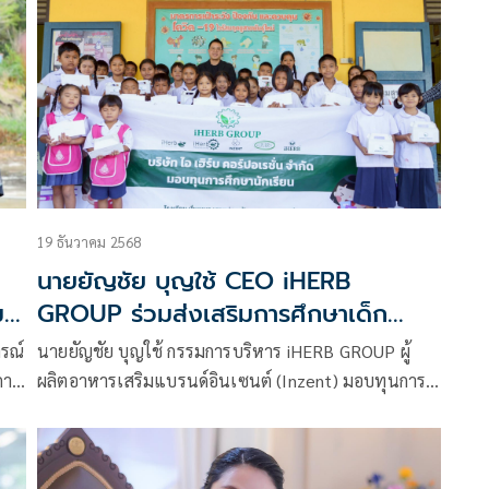
ตามกฎหมาย จึงทรงพระกรุณาโปรดเกล้าโปรดกระหม่อม
รับ โครงการพัฒนาชุมชนในเขตรักษาพันธุ์สัตว์ป่าและ
อุทยานแห่งชาติ จังหวัดกาญจนบุรี ไว้ในพระบรม
ราชูปถัมภ์
19 ธันวาคม 2568
นายยัญชัย บุญใช้ CEO iHERB
ม
GROUP ร่วมส่งเสริมการศึกษาเด็ก
นักเรียนยากไร้ เนื่องในโอกาสวันเด็ก
รณ์
นายยัญชัย บุญใช้ กรรมการบริหาร iHERB GROUP ผู้
แห่งชาติ
การ
ผลิตอาหารเสริมแบรนด์อินเซนต์ (Inzent) มอบทุนการ
ละ
ศึกษาให้แก่นักเรียนเรียนดี แต่ยากไร้ มูลค่ารวม 50,000
บาท ณ โรงเรียนหนองตาแพ่ง จังหวัดกาญจนบุรี
่ม