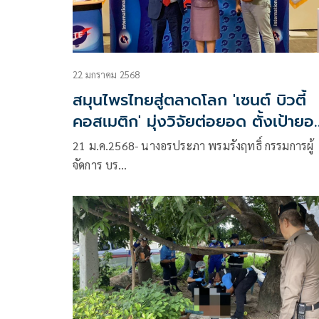
22 มกราคม 2568
สมุนไพรไทยสู่ตลาดโลก 'เซนต์ บิวตี้
คอสเมติก' มุ่งวิจัยต่อยอด ตั้งเป้ายอ
ขาย 270 ล้าน
21 ม.ค.2568- นางอรประภา พรมรังฤทธิ์ กรรมการผู้
จัดการ บร…