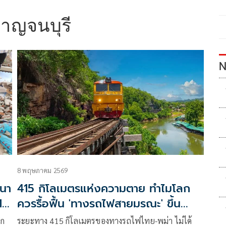
กาญจนบุรี
N
8 พฤษภาคม 2569
ฒนา
415 กิโลเมตรแห่งความตาย ทำไมโลก
 10
ควรรื้อฟื้น 'ทางรถไฟสายมรณะ' ขึ้น
ทะเบียนมรดกโลก
็ก
ระยะทาง 415 กิโลเมตรของทางรถไฟไทย-พม่า ไม่ได้