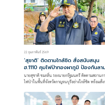
22 กุมภาพันธ์ 2569
‘สุชาติ’ ติดตามใกล้ชิด สั่งสนับสนุน
ฮ.1110 คุมไฟป่าทองผาภูมิ ป้องกันลา
เขาช้างเผือก
นายสุชาติ ชมกลิ่น รองนายกรัฐมนตรี ติดตามสถานกา
ไฟป่าในพื้นที่จังหวัดกาญจนบุรีอย่างใกล้ชิด พร้อมสั่ง
ให้หน่วยงานในสังกัดกระทรวงทรัพยากรธรรมชาติแ
สิ่งแวดล้อม บูรณาการกำลังทั้งภาคพื้นและทางอากาศ
เพื่อเร่งควบคุมสถานการณ์ไฟป่าหมอกควันในพื้นที่กลุ