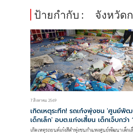
ป้ายกำกับ :
จังหวัด
7 สิงหาคม 2569
เกิดเหตุระทึก! รถเก๋งพุ่งชน 'ศูนย์พั
เด็กเล็ก' อบต.แก่งเสี้ยน เด็กเจ็บกว่า
ราย
เกิดเหตุรถยนต์เก๋งสีดำพุ่งชนกำแพงศูนย์พัฒนาเด็กเล