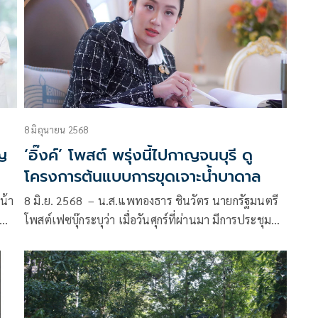
8 มิถุนายน 2568
ญ
‘อิ๊งค์’ โพสต์ พรุ่งนี้ไปกาญจนบุรี ดู
โครงการต้นแบบการขุดเจาะน้ำบาดาล
น้า
8 มิ.ย. 2568 – น.ส.แพทองธาร ชินวัตร นายกรัฐมนตรี
โพสต์เฟซบุ๊กระบุว่า เมื่อวันศุกร์ที่ผ่านมา มีการประชุม
ล
เรื่องแผนบริหารจัดการน้ำ ร่วมกับท่านปลัดกระทรวง
้ง
ทรัพยากรธรรมชาติและสิ่งแวดล้อม ซึ่งเรื่องนี้เป็นวาระ
สำคัญของรัฐบาล เพราะเป็นปัญหาที่ส่งผลกระทบกับพี่
น้องประชาชนอย่างกว้างขวางค่ะ