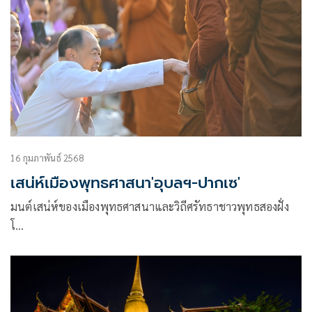
16 กุมภาพันธ์ 2568
เสน่ห์เมืองพุทธศาสนา'อุบลฯ-ปากเซ'
มนต์เสน่ห์ของเมืองพุทธศาสนาและวิถีศรัทธาชาวพุทธสองฝั่ง
โ…