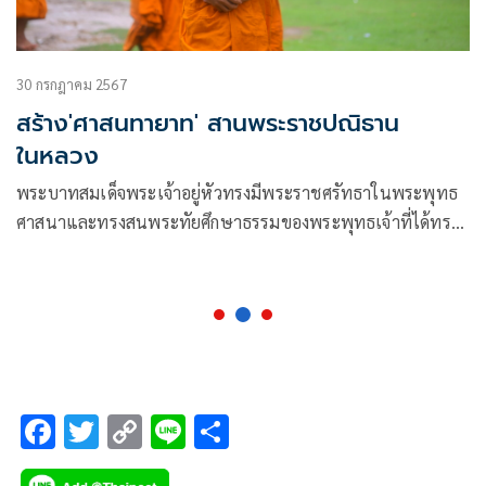
30 กรกฎาคม 2567
สร้าง'ศาสนทายาท' สานพระราชปณิธาน
ในหลวง
พระบาทสมเด็จพระเจ้าอยู่หัวทรงมีพระราชศรัทธาในพระพุทธ
ศาสนาและทรงสนพระทัยศึกษาธรรมของพระพุทธเจ้าที่ได้ทรง
แสดงสั่งสอนโดยเฉพาะอย่างยิ่งในพระไตรปิฎก ทรงมีพระราช
ประสงค์ส่งเสริมการเรียนการสอนพระบาลีเพื่อให้เข้าถึงพระ
ไตรปิฎก
F
T
C
Li
S
ac
wi
o
n
h