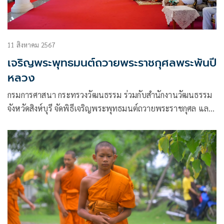
11 สิงหาคม 2567
เจริญพระพุทธมนต์ถวายพระราชกุศลพระพันปี
หลวง
กรมการศาสนา กระทรวงวัฒนธรรม ร่วมกับสำนักงานวัฒนธรรม
จังหวัดสิงห์บุรี จัดพิธีเจริญพระพุทธมนต์ถวายพระราชกุศล และ
จิตอาสาบำเพ็ญสาธารณประโยชน์ โดยทำความสะอาดบริเวณ
ลานวัด อุโบสถ วิหาร และศาลาการเปรียญ และปลูกต้นไม้ผล
และไม้ประ