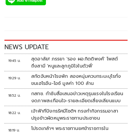
e
tt
p
e
ar
b
er
y
e
o
Li
o
n
k
k
NEWS UPDATE
สุดอาลัย! ภรรยา 'รอง ผอ.กิตติพงศ์' โพสต์
19:45 น.
ถึงสามี 'หนูและลูกภูมิใจในตัวพี่'
สกัดจับหน้าโรงพัก สองหนุ่มควบกระบะบุโรทั่ง
19:29 น.
ขนเฮโรอีน-ไอซ์ มูลค่า 100 ล้าน
กสทช. กำชับสื่อเสนอข่าวเหตุรุนแรงในโรงเรียน
18:52 น.
งดภาพสะเทือนใจ-รายละเอียดเสี่ยงเลียนแบบ
เจ้าฟ้าทีปังกรรัศมีโชติฯ ทรงทำกิจกรรมอาสา
18:22 น.
ปรุงข้าวผัดหมูพระราชทานประชาชน
โปรดเกล้าฯ พระราชทานยศข้าราชการใน
18:19 น.