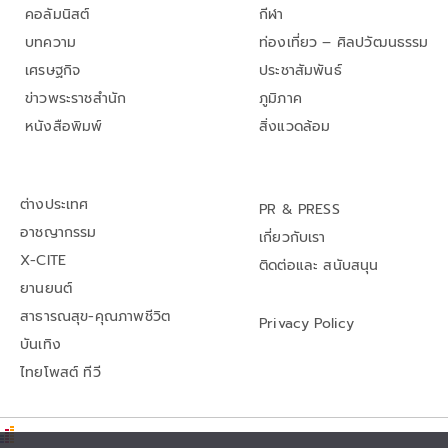
คอลัมนิสต์
กีฬา
บทความ
ท่องเที่ยว – ศิลปวัฒนธรรม
เศรษฐกิจ
ประชาสัมพันธ์
ข่าวพระราชสำนัก
ภูมิภาค
หนังสือพิมพ์
สิ่งแวดล้อม
ต่างประเทศ
PR & PRESS
อาชญากรรม
เกี่ยวกับเรา
X-CITE
ติดต่อและ สนับสนุน
ยานยนต์
สาธารณสุข-คุณภาพชีวิต
Privacy Policy
บันเทิง
ไทยโพสต์ ทีวี