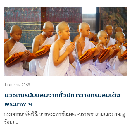
1 เมษายน 2568
บวชเณรนับแสนจากทั่วปท.ถวายกรมสมเด็จ
พระเทพ ฯ
กรมศาสนาจัดพิธีถวายพระพรชัยมงคล-บรรพชาสามเณรภาคฤดู
ร้อนเ…