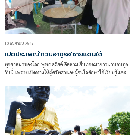
10 กันยายน 2567
เปิดประเพณี'กวนอาซูรอ'ชายแดนใต้
ทุกศาสนาของโลก พุทธ คริสต์ อิสลาม สืบทอดมายาวนานจนทุก
วันนี้ เพราะเปิดทางให้ผู้ศรัทธาและผู้สนใจศึกษาได้เรียนรู้และ
นำหลักศาสนามาประยุกต์ใช้ในการดำเนินชีวิตและสร้างสังคมที่
เข้มแข็ง ศาสนาอิสลามในคัมภีร์อัลกุลอารหลักคำสอนให้คำนึงถึง
การแบ่งปัน โดยมีการส่งต่อวัฒนธรรมทางศาสนา