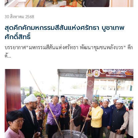
30 สิงหาคม 2568
สุดคึกคักมหกรรมสีสันแห่งศรัทธา บูชาเทพ
ศักดิ์สิทธิ์
บรรยากาศ“มหกรรมสีสันแห่งศรัทธา พัฒนาชุมชนพลังบวร” คึก
คั…