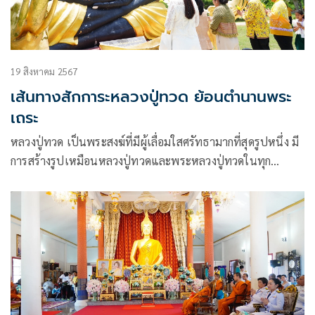
19 สิงหาคม 2567
เส้นทางสักการะหลวงปู่ทวด ย้อนตำนานพระ
เถระ
หลวงปู่ทวด เป็นพระสงฆ์ที่มีผู้เลื่อมใสศรัทธามากที่สุดรูปหนึ่ง มี
การสร้างรูปเหมือนหลวงปู่ทวดและพระหลวงปู่ทวดในทุก
ภูมิภาค สถานที่ที่เป็นที่รู้จักและลูกศิษย์นิยมไปกราบสักการะเป็น
อย่างมาก คือ หลวงปู่ทวด วัดช้างให้ จ.ปัตตานี แต่ยังมีวัดที่มี
ประวัติศาสตร์และตำนานที่เกี่ยวข้องกับหลวงปู่ทวดอีกมาก