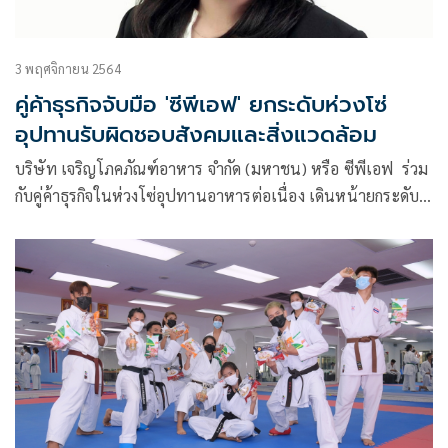
3 พฤศจิกายน 2564
คู่ค้าธุรกิจจับมือ 'ซีพีเอฟ' ยกระดับห่วงโซ่
อุปทานรับผิดชอบสังคมและสิ่งแวดล้อม
บริษัท เจริญโภคภัณฑ์อาหาร จำกัด (มหาชน) หรือ ซีพีเอฟ ร่วม
กับคู่ค้าธุรกิจในห่วงโซ่อุปทานอาหารต่อเนื่อง เดินหน้ายกระดับ
มาตรฐานการทำงานและแนวปฏิบัติสู่ระดับสากล ร่วมสร้างการ
เติบโตไปด้วยกัน สร้างความยั่งยืนต่อสังคมและสิ่งแวดล้อม