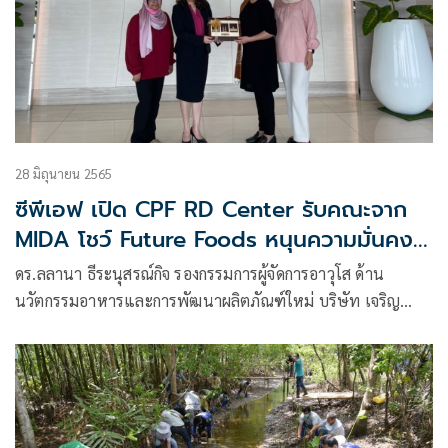
28 มิถุนายน 2565
ซีพีเอฟ เปิด CPF RD Center รับคณะจาก
MIDA โชว์ Future Foods หนุนความมั่นคง
อาหาร
ดร.ลลานา ธีระนุสรณ์กิจ รองกรรมการผู้จัดการอาวุโส ด้าน
นวัตกรรมอาหารและการพัฒนาผลิตภัณฑ์ใหม่ บริษัท เจริญ
โภคภัณฑ์อาหาร จำกัด (มหาชน) หรือ ซีพีเอฟ ต้อนรับ Ms.
Manjit Kaur Balkar