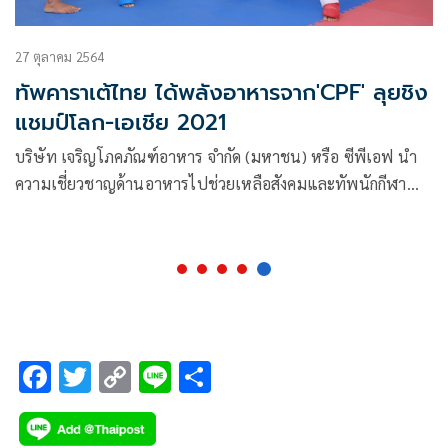
27 ตุลาคม 2564
ทัพคาราเต้ไทย ได้พลังอาหารจาก'CPF' ลุยชิง
แชมป์โลก-เอเชีย 2021
บริษัท เจริญโภคภัณฑ์อาหาร จำกัด (มหาชน) หรือ ซีพีเอฟ นำ
ความเชี่ยวชาญด้านอาหารไปช่วยเหลือสังคมและทัพนักกีฬา
ไทยสู้ศึกซีเกมส์ โอลิมปิกเกมส์ และการแข่งขันพาราลิมปิกเกมส์
อย่างต่อเนื่อง ล่าสุด ส่งอาหารคุณภาพจากใจ สะอาด ปลอดภัย
และมีคุณค่าทางโภชนาการ ให้นักกีฬาคาราเต้ทีมชาติไทยชิง
แชมป์โลกและชิงแชมป์เอเชีย ปี 2021
F
T
C
Li
S
ac
wi
o
n
h
e
tt
p
e
ar