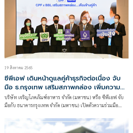
19 สิงหาคม 2565
ซีพีเอฟ เดินหน้าดูแลคู่ค้าธุรกิจต่อเนื่อง จับ
มือ ธ.กรุงเทพ เสริมสภาพคล่อง เพิ่มความ
แข็งแกร่ง สร้างโอกาสเติบโตไปด้วยกัน
บริษัท เจริญโภคภัณฑ์อาหาร จำกัด (มหาชน) หรือ ซีพีเอฟ จับ
มือกับ ธนาคารกรุงเทพ จำกัด (มหาชน) เปิดตัวความร่วมมือ
โครงการ “CPF x BBL เสริมสภาพคล่อง…เคียงข้างคู่ค้า”