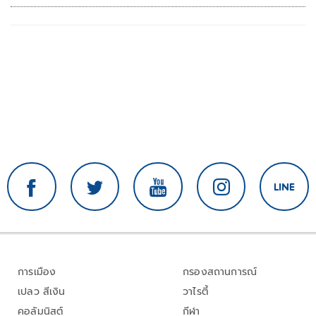
การเมือง
กรองสถานการณ์
เปลว สีเงิน
วาไรตี้
คอลัมนิสต์
กีฬา