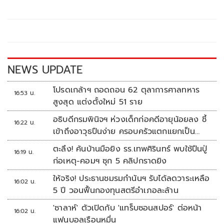
b
er
y
e
o
Li
o
n
k
k
NEWS UPDATE
โปรดเกล้าฯ ถอดถอน 62 ตุลาการศาลทหาร
16:53 น.
สูงสุด แต่งตั้งใหม่ 51 ราย
อธิบดีกรมพินิจฯ ห่วงเด็กก่อคดีอายุน้อยลง ชี้
16:22 น.
เข้าถึงอาวุธปืนง่าย ครอบครัวแตกแยกเป็น
ชนวนสำคัญ
ตะลึง! ค้นบ้านมือยิง รร.เทพศิรินทร์ พบใช้ปืนปู่
16:19 น.
ก่อเหตุ-คอมฯ ซุก 5 คลิปกราดยิง
ให้จริง! ประธานชมรมกำนันฯ รับได้ลดวาระเหลือ
16:02 น.
5 ปี วอนฟื้นกองทุนสตรีอำเภอละล้าน
'ซาลาห์' ตัวเปิดกับ 'แทร็บซอนสปอร์' ต่อหน้า
16:02 น.
แฟนบอลเรือนหมื่น