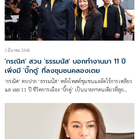
2 มีนาคม 2565
'กรณิศ' สวน 'ธรรมนัส' บอกทำงานมา 11 ปี
เพิ่งมี 'บิ๊กตู่' ที่ลงชุมชนคลองเตย
‘กรณิศ’ ตบปาก ‘ธรรมนัส’ หลังโพสต์ชุมชนแออัดไร้การเหลียว
แล เผย 11 ปี ชีวิตการเมือง ‘บิ๊กตู่’ เป็นนายกฯคนเดียวที่ลุย
ชุมชนแออัด