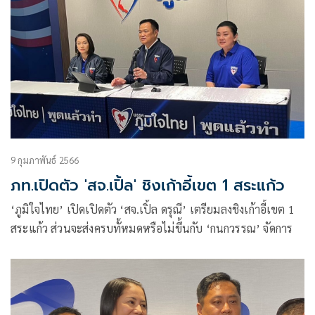
9 กุมภาพันธ์ 2566
ภท.เปิดตัว 'สจ.เปิ้ล' ชิงเก้าอี้เขต 1 สระแก้ว
‘ภูมิใจไทย’ เปิดเปิดตัว ‘สจ.เปิ้ล ดรุณี’ เตรียมลงชิงเก้าอี้เขต 1
สระแก้ว ส่วนจะส่งครบทั้หมดหรือไม่ขึ้นกับ ‘กนกวรรณ’ จัดการ