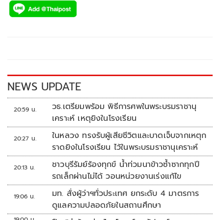
e
tt
p
e
ar
b
er
y
e
o
Li
o
n
k
k
NEWS UPDATE
วธ.เตรียมพร้อม พิธีการศพในพระบรมราชานุ
20:59 น.
เคราะห์ เหตุยิงในโรงเรียน
ในหลวง ทรงรับผู้เสียชีวิตและบาดเจ็บจากเหตุก
20:27 น.
ราดยิงในโรงเรียน ไว้ในพระบรมราชานุเคราะห์
ชาวบุรีรัมย์ร้องทุกข์ น้ำท่วมนาข้าวซ้ำซากทุกปี
20:13 น.
รถเล็กผ่านไม่ได้ วอนหน่วยงานเร่งแก้ไข
มท. สั่งผู้ว่าฯทั่วประเทศ ยกระดับ 4 มาตรการ
19:06 น.
ดูแลความปลอดภัยในสถานศึกษา
19:00 น.