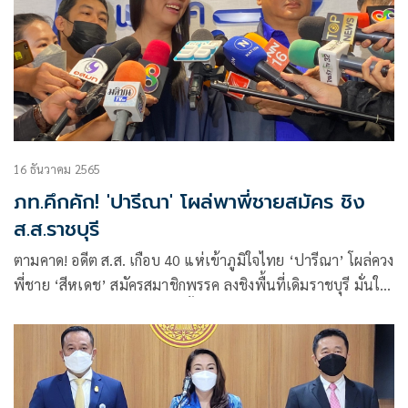
16 ธันวาคม 2565
ภท.คึกคัก! 'ปารีณา' โผล่พาพี่ชายสมัคร ชิง
ส.ส.ราชบุรี
ตามคาด! อดีต ส.ส. เกือบ 40 แห่เข้าภูมิใจไทย ‘ปารีณา’ โผล่ควง
พี่ชาย ‘สีหเดช’ สมัครสมาชิกพรรค ลงชิงพื้นที่เดิมราชบุรี มั่นใจ
ร้อยล้านเปอร์เซ็นต์ ‘กรณิศ’ หิ้วกระเช้ายินดี ส่อซบเสี่ยหนูพร้อม
ภาดาท์