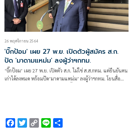
26 พฤศจิกายน 2564
'บิ๊กป้อม' เผย 27 พ.ย. เปิดตัวผู้สมัคร ส.ก.
ปัด 'มาดามแหม่ม' ลงผู้ว่าฯกทม.
‘บิ๊กป้อม’ เผย 27 พ.ย. เปิดตัว ส.ก. ไม่ใช่ ส.ส.กทม. แต่ยืนยันคน
เก่าได้ลงหมด พร้อมปัด’มาดามแหม่ม’ ลงผู้ว่าฯกทม. โยนสื่อ
เขียนเอง พร้อมอุ้ม’กรณิศ’จัดปาร์ตี้วันเกิดยันทุกคนสวมแมส
F
T
C
Li
S
ac
wi
o
n
h