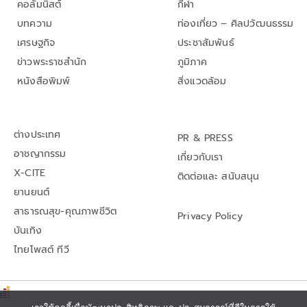
คอลัมนิสต์
กีฬา
บทความ
ท่องเที่ยว – ศิลปวัฒนธรรม
เศรษฐกิจ
ประชาสัมพันธ์
ข่าวพระราชสำนัก
ภูมิภาค
หนังสือพิมพ์
สิ่งแวดล้อม
ต่างประเทศ
PR & PRESS
อาชญากรรม
เกี่ยวกับเรา
X-CITE
ติดต่อและ สนับสนุน
ยานยนต์
สาธารณสุข-คุณภาพชีวิต
Privacy Policy
บันเทิง
ไทยโพสต์ ทีวี