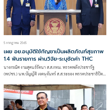
5 กรกฎาคม 2565
เผย อย.อนุมัติใช้กัญชาเป็นผลิตภัณฑ์สุขภาพ
1.4 พันรายการ ผ่านวิจัย-ระบุชัดค่า THC
นางกรณิศ งามสุคนธ์รัตนา ส.ส.กทม. พรรคพลังประชารัฐ
(พปชร.) นพ.บัญญัติ เจตนจันทร์ ส.ส.ระยอง พรรคประชาธิปัตย์
และนายณัฏฐ์ชนน ศรีก่อเกื้อ ส.ส.สงขลา พรรคภูมิใจไทย ใน
ฐานะโฆษกคณะกรรมาธิการ (กมธ.) วิสามัญพิจารณาร่างพระราช
บัญญัติ (พ.ร.บ.) งบ