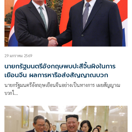
29 มกราคม 2569
นายกรัฐมนตรีอังกฤษพบปะสีจิ้นผิงในการ
เยือนจีน ผลการหารือส่งสัญญาณบวก
นายกรัฐมนตรีอังกฤษเยือนจีนอย่างเป็นทางการ เผยสัญญาณ
บวกใ…