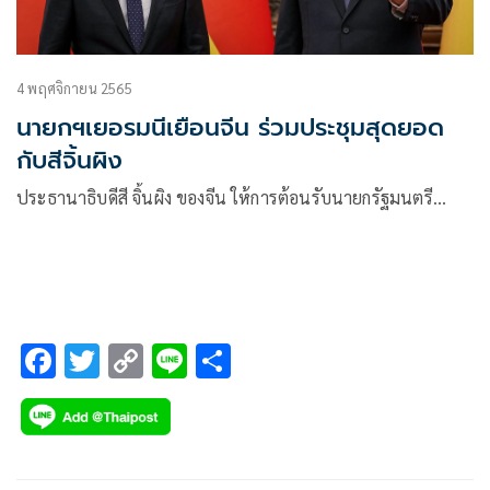
4 พฤศจิกายน 2565
นายกฯเยอรมนีเยือนจีน ร่วมประชุมสุดยอด
กับสีจิ้นผิง
ประธานาธิบดีสี จิ้นผิง ของจีน ให้การต้อนรับนายกรัฐมนตรี…
F
T
C
Li
S
ac
wi
o
n
h
e
tt
p
e
ar
b
er
y
e