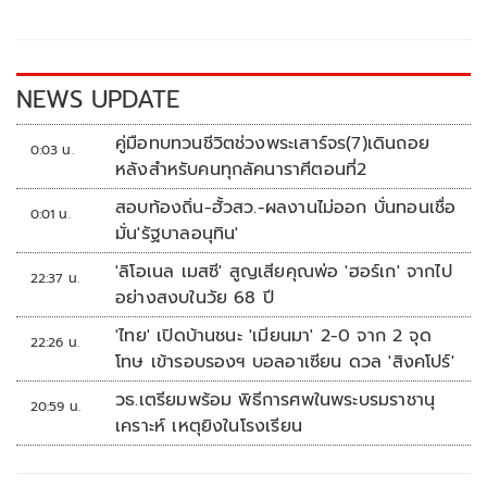
o
Li
o
n
k
k
NEWS UPDATE
คู่มือทบทวนชีวิตช่วงพระเสาร์จร(7)เดินถอย
0:03 น.
หลังสำหรับคนทุกลัคนาราศีตอนที่2
สอบท้องถิ่น-ฮั้วสว.-ผลงานไม่ออก บั่นทอนเชื่อ
0:01 น.
มั่น'รัฐบาลอนุทิน'
'ลิโอเนล เมสซี' สูญเสียคุณพ่อ 'ฮอร์เก' จากไป
22:37 น.
อย่างสงบในวัย 68 ปี
'ไทย' เปิดบ้านชนะ 'เมียนมา' 2-0 จาก 2 จุด
22:26 น.
โทษ เข้ารอบรองฯ บอลอาเซียน ดวล 'สิงคโปร์'
วธ.เตรียมพร้อม พิธีการศพในพระบรมราชานุ
20:59 น.
เคราะห์ เหตุยิงในโรงเรียน