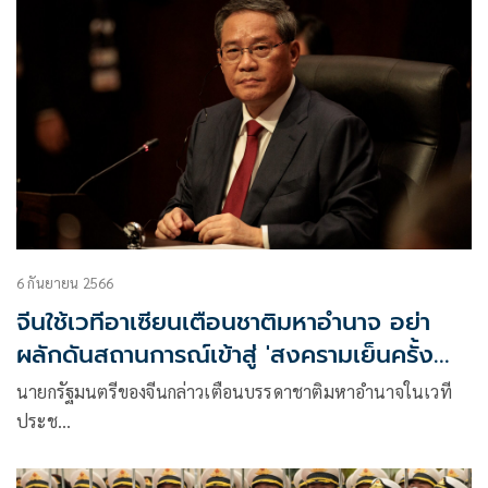
6 กันยายน 2566
จีนใช้เวทีอาเซียนเตือนชาติมหาอำนาจ อย่า
ผลักดันสถานการณ์เข้าสู่ 'สงครามเย็นครั้ง
ใหม่'
นายกรัฐมนตรีของจีนกล่าวเตือนบรรดาชาติมหาอำนาจในเวที
ประช…