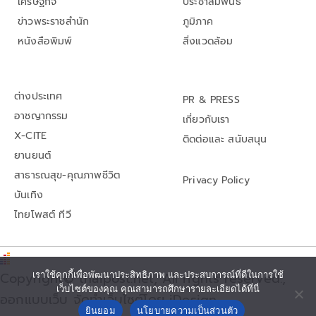
เศรษฐกิจ
ประชาสัมพันธ์
ข่าวพระราชสำนัก
ภูมิภาค
หนังสือพิมพ์
สิ่งแวดล้อม
ต่างประเทศ
PR & PRESS
อาชญากรรม
เกี่ยวกับเรา
X-CITE
ติดต่อและ สนับสนุน
ยานยนต์
สาธารณสุข-คุณภาพชีวิต
Privacy Policy
บันเทิง
ไทยโพสต์ ทีวี
Copyright© thaipost.net, All rights reserved.,
เราใช้คุกกี้เพื่อพัฒนาประสิทธิภาพ และประสบการณ์ที่ดีในการใช้
เว็บไซต์ของคุณ คุณสามารถศึกษารายละเอียดได้ที่นี่
ออกแบบเว็บ จัดทำเว็บไซต์โดย iDesign
ยินยอม
นโยบายความเป็นส่วนตัว