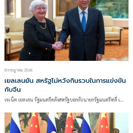
8 กรกฎาคม 2566
เยลเลนยัน สหรัฐไม่หวังกินรวบในการแข่งขัน
กับจีน
เจเน็ต เยลเลน รัฐมนตรีคลังสหรัฐบอกกับนายกรัฐมนตรีหลี่ เ…