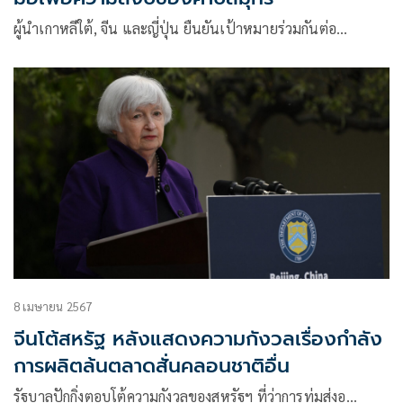
ผู้นำเกาหลีใต้, จีน และญี่ปุ่น ยืนยันเป้าหมายร่วมกันต่อ…
8 เมษายน 2567
จีนโต้สหรัฐ หลังแสดงความกังวลเรื่องกำลัง
การผลิตล้นตลาดสั่นคลอนชาติอื่น
รัฐบาลปักกิ่งตอบโต้ความกังวลของสหรัฐฯ ที่ว่าการทุ่มส่งอ…