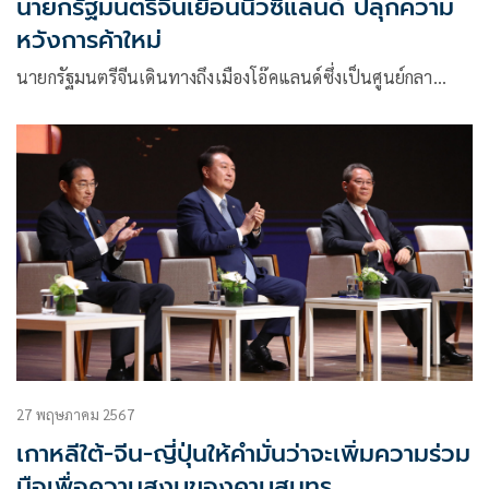
นายกรัฐมนตรีจีนเยือนนิวซีแลนด์ ปลุกความ
หวังการค้าใหม่
นายกรัฐมนตรีจีนเดินทางถึงเมืองโอ๊คแลนด์ซึ่งเป็นศูนย์กลา…
27 พฤษภาคม 2567
เกาหลีใต้-จีน-ญี่ปุ่นให้คำมั่นว่าจะเพิ่มความร่วม
มือเพื่อความสงบของคาบสมุทร