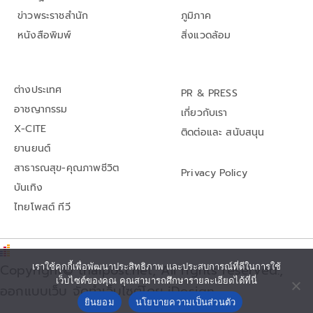
ข่าวพระราชสำนัก
ภูมิภาค
หนังสือพิมพ์
สิ่งแวดล้อม
ต่างประเทศ
PR & PRESS
อาชญากรรม
เกี่ยวกับเรา
X-CITE
ติดต่อและ สนับสนุน
ยานยนต์
สาธารณสุข-คุณภาพชีวิต
Privacy Policy
บันเทิง
ไทยโพสต์ ทีวี
Copyright© thaipost.net, All rights reserved.,
เราใช้คุกกี้เพื่อพัฒนาประสิทธิภาพ และประสบการณ์ที่ดีในการใช้
เว็บไซต์ของคุณ คุณสามารถศึกษารายละเอียดได้ที่นี่
ออกแบบเว็บ จัดทำเว็บไซต์โดย iDesign
ยินยอม
นโยบายความเป็นส่วนตัว