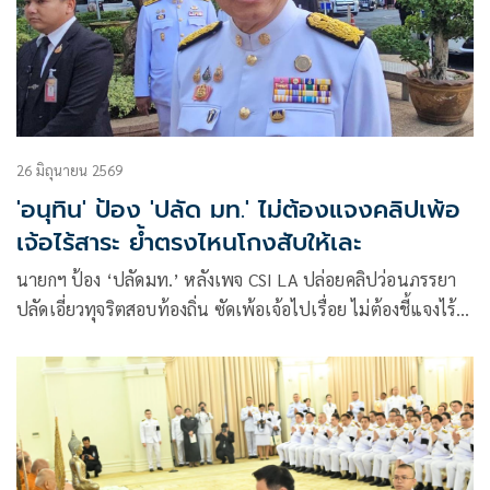
26 มิถุนายน 2569
'อนุทิน' ป้อง 'ปลัด มท.' ไม่ต้องแจงคลิปเพ้อ
เจ้อไร้สาระ ย้ำตรงไหนโกงสับให้เละ
นายกฯ ป้อง ‘ปลัดมท.’ หลังเพจ CSI LA ปล่อยคลิปว่อนภรรยา
ปลัดเอี่ยวทุจริตสอบท้องถิ่น ซัดเพ้อเจ้อไปเรื่อย ไม่ต้องชี้แจงไร้
สาระ ย้ำยึดข้อเท็จจริงผลสอบสวน ลั่นตรงไหนโกงสับให้เละ