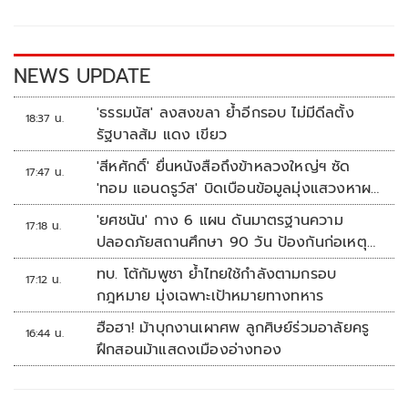
o
Li
o
n
k
k
NEWS UPDATE
'ธรรมนัส' ลงสงขลา ย้ำอีกรอบ ไม่มีดีลตั้ง
18:37 น.
รัฐบาลส้ม แดง เขียว
'สีหศักดิ์' ยื่นหนังสือถึงข้าหลวงใหญ่ฯ ซัด
17:47 น.
'ทอม แอนดรูว์ส' บิดเบือนข้อมูลมุ่งแสวงหาผล
ประโยชน์ทางการเมือง
'ยศชนัน' กาง 6 แผน ดันมาตรฐานความ
17:18 น.
ปลอดภัยสถานศึกษา 90 วัน ป้องกันก่อเหตุ
รุนแรง
ทบ. โต้กัมพูชา ย้ำไทยใช้กำลังตามกรอบ
17:12 น.
กฎหมาย มุ่งเฉพาะเป้าหมายทางทหาร
ฮือฮา! ม้าบุกงานเผาศพ ลูกศิษย์ร่วมอาลัยครู
16:44 น.
ฝึกสอนม้าแสดงเมืองอ่างทอง