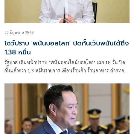
22 มิถุนายน 2569
โชว์ปราบ 'พนันบอลโลก' ปิดกั้นเว็บพนันได้ถึง
1.38 หมื่น
รัฐบาล เดินหน้าปราบ ‘พนันออนไลน์บอลโลก’ เผย 18 วัน ปิด
กั้นแล้วกว่า 1.3 หมื่นรายการ เตือนร้านค้า-ร้านอาหาร ถ่ายทอด
สดโดยไม่ได้รับอนุญาต โทษจำคุก 4 ปี ปรับ 8 แสนบาท