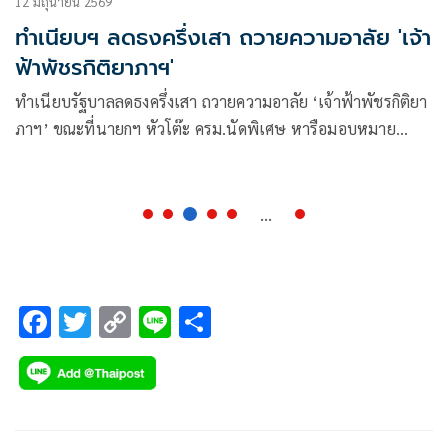
12 มิถุนายน 2569
ทำเนียบฯ ลดธงครึ่งเสา ถวายความอาลัย 'เจ้า
ฟ้าพัชรกิติยาภาฯ'
ทำเนียบรัฐบาลลดธงครึ่งเสา ถวายความอาลัย ‘เจ้าฟ้าพัชรกิติยา
ภาฯ’ ขณะที่นายกฯ หัวโต๊ะ ครม.นัดพิเศษ หารือมอบหมาย
ภารกิจถวายงานพระราชพิธี
...
F
T
C
Li
S
ac
wi
o
n
h
e
tt
p
e
ar
b
er
y
e