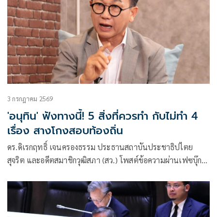
3 กรกฎาคม 2569
'อนุทิน' ฟังทางนี้! 5 สิ่งที่ควรทำ กับไม่ทำ 4
เรื่อง สางโกงสอบท้องถิ่น
ดร.ดิเรกฤทธิ์ เจนครองธรรม ประธานสถาบันประชาธิปไตย
สุจริต และอดีตสมาชิกวุฒิสภา (สว.) โพสต์ข้อความผ่านเฟซบุ๊กว่า
สิ่งที่นายกรัฐมนตรี “ควรทำ” และ “ไม่ควรทำ”