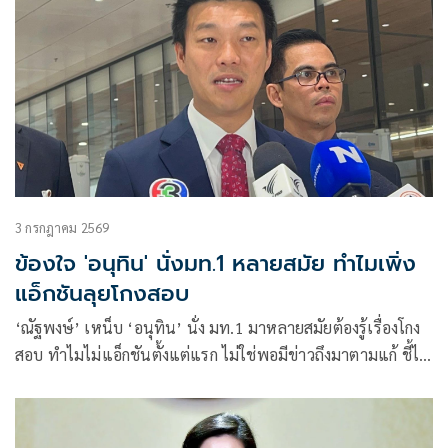
3 กรกฎาคม 2569
ข้องใจ 'อนุทิน' นั่งมท.1 หลายสมัย ทำไมเพิ่ง
แอ็กชันลุยโกงสอบ
‘ณัฐพงษ์’ เหน็บ ‘อนุทิน’ นั่ง มท.1 มาหลายสมัยต้องรู้เรื่องโกง
สอบ ทำไมไม่แอ็กชันตั้งแต่แรก ไม่ใช่พอมีข่าวถึงมาตามแก้ ชี้ไม่
จริงใจแค่เช็ดล้างปัญหาภายในมากกว่า เชื่อความขัดแย้งเกิดจาก
สายสีน้ำเงินทั้งคู่