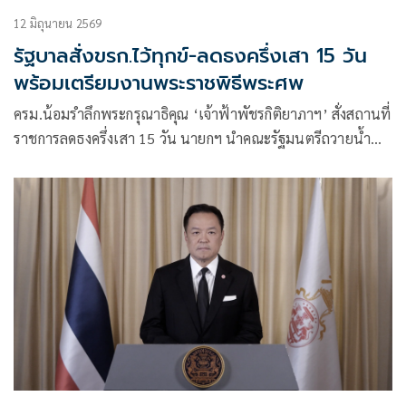
12 มิถุนายน 2569
รัฐบาลสั่งขรก.ไว้ทุกข์-ลดธงครึ่งเสา 15 วัน
พร้อมเตรียมงานพระราชพิธีพระศพ
ครม.น้อมรำลึกพระกรุณาธิคุณ ‘เจ้าฟ้าพัชรกิติยาภาฯ’ สั่งสถานที่
ราชการลดธงครึ่งเสา 15 วัน นายกฯ นำคณะรัฐมนตรีถวายน้ำ
สรงพระศพ 13 มิ.ย. ไม่ห้ามจัดกิจกรรม-งานรื่นเริง ให้
ปชช.ดำเนินชีวิตปกติ