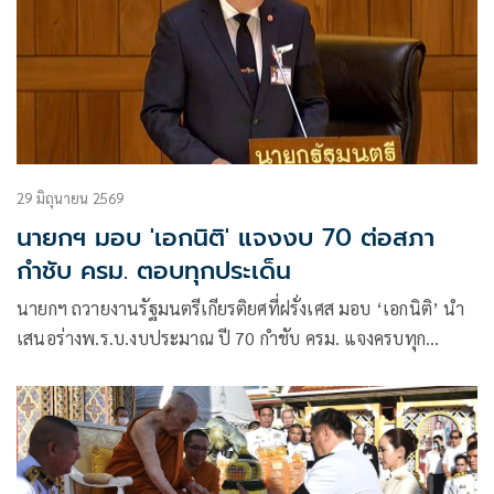
29 มิถุนายน 2569
นายกฯ มอบ 'เอกนิติ' แจงงบ 70 ต่อสภา
กำชับ ครม. ตอบทุกประเด็น
นายกฯ ถวายงานรัฐมนตรีเกียรติยศที่ฝรั่งเศส มอบ ‘เอกนิติ’ นำ
เสนอร่างพ.ร.บ.งบประมาณ ปี 70 กำชับ ครม. แจงครบทุก
ประเด็น