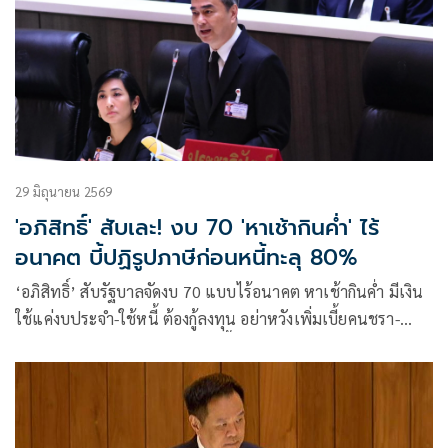
29 มิถุนายน 2569
'อภิสิทธิ์' สับเละ! งบ 70 'หาเช้ากินค่ำ' ไร้
อนาคต บี้ปฏิรูปภาษีก่อนหนี้ทะลุ 80%
‘อภิสิทธิ์’ สับรัฐบาลจัดงบ 70 แบบไร้อนาคต หาเช้ากินค่ำ มีเงิน
ใช้แค่งบประจำ-ใช้หนี้ ต้องกู้ลงทุน อย่าหวังเพิ่มเบี้ยคนชรา-
สวัสดิการ แนะปฏิรูปภาษีก่อนหนี้สาธารณะทะลุ 80%