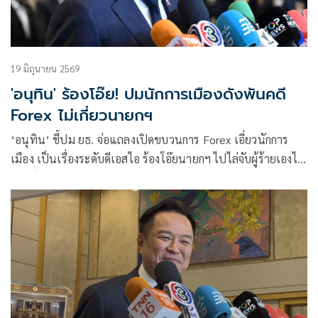
19 มิถุนายน 2569
'อนุทิน' ร้องโอ๊ย! ปมนักการเมืองดังพันคดี
Forex ไม่เกี่ยวนายกฯ
‘อนุทิน’ ชี้ปม ยธ. จ่อแถลงเปิดขบวนการ Forex เอี่ยวนักการ
เมือง เป็นเรื่องระดับดีเอสไอ ร้องโอ๊ยนายกฯ ไปไล่จับผู้ร้ายเองไม่
ได้ เดี๋ยวโดนผูกการเมือง