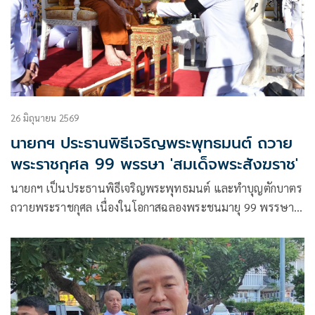
26 มิถุนายน 2569
นายกฯ ประธานพิธีเจริญพระพุทธมนต์ ถวาย
พระราชกุศล 99 พรรษา 'สมเด็จพระสังฆราช'
นายกฯ เป็นประธานพิธีเจริญพระพุทธมนต์ และทำบุญตักบาตร
ถวายพระราชกุศล เนื่องในโอกาสฉลองพระชนมายุ 99 พรรษา
‘สมเด็จพระสังฆราช’