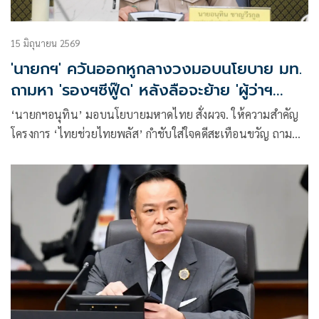
15 มิถุนายน 2569
'นายกฯ' ควันออกหูกลางวงมอบนโยบาย มท.
ถามหา 'รองฯซีฟู๊ด' หลังลือจะย้าย 'ผู้ว่าฯ
ภูเก็ต'
‘นายกฯอนุทิน’ มอบนโยบายมหาดไทย สั่งผวจ. ให้ความสำคัญ
โครงการ ‘ไทยช่วยไทยพลัส’ กำชับใส่ใจคดีสะเทือนขวัญ ถามหา
‘รองฯซีฟู๊ด’ หลังโซเชียลโพสต์บอกจะย้าย ‘ผู้ว่าฯภูเก็ต’ ลั่น คน
พูดปัญญาอ่อน จะเอาอะไรไปปลดผู้ว่าฯ หรือจะปลด มท.1 ด้วย