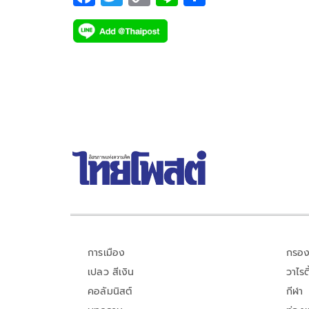
ac
wi
o
n
h
e
tt
p
e
ar
b
er
y
e
o
Li
o
n
k
k
การเมือง
กรอง
เปลว สีเงิน
วาไรตี
คอลัมนิสต์
กีฬา