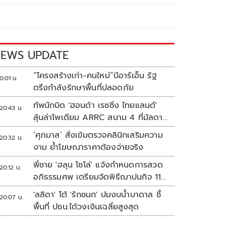
EWS UPDATE
“โครงสร้างเก่า-คนใหม่”บีอาร์เอ็น รัฐ
0:01 น.
ตรึงกำลังรักษาพื้นที่ปลอดภัย
ทัพนักบิด 'ฮอนด้า เรซซิ่ง ไทยแลนด์'
20:43 น.
ลุ้นล่าโพเดียม ARRC สนาม 4 ที่มัลดาลิ
กา
‘ศุภมาส’ สั่งเข้มตรวจคลินิกเสริมความ
20:32 น.
งาม ย้ำโฆษณาราคาต้องจ่ายจริง
พี่ชาย 'ฮลุน โซโล่' แจ้งกำหนดการสวด
20:12 น.
อภิธรรมศพ เตรียมจัดพิธีฌาปนกิจ 11
ส.ค.
'ลลิดา' โต้ 'รักชนก' ปมงบน้ำบาดาล ชี้
20:07 น.
พื้นที่ ปชน.ได้วงเงินเฉลี่ยสูงสุด