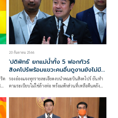
20 กันยายน 2566
'ปดิพัทธ์' ยกแม่น้ำทั้ง 5 ฟอกทัวร์
สิงคโปร์พร้อมแขวะคนอื่นดูงานยังไม่มี
ผลสัมฤทธิ์เลย
ริต
รองอ๋องแจงทุกรายละเอียดงบนำคณะบินสิงคโปร์ ยันทำ
ิน
ตามระเบียบไม่ใช่ล้างท่อ พร้อมหักส่วนที่เหลือคืนคลัง
วน
ย้อนผลสัมฤทธิ์ดูงานกระทรวงอื่นเป็นอย่างไร