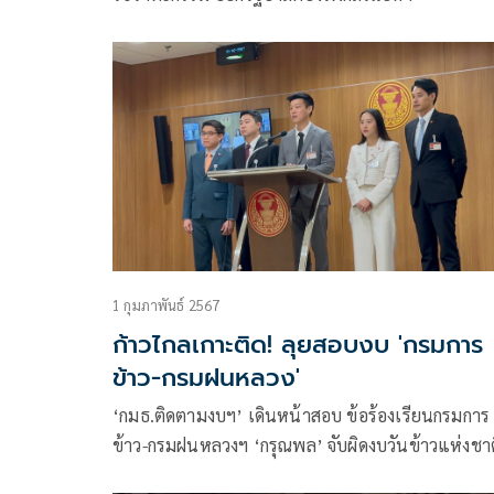
1 กุมภาพันธ์ 2567
ก้าวไกลเกาะติด! ลุยสอบงบ 'กรมการ
ข้าว-กรมฝนหลวง'
‘กมธ.ติดตามงบฯ’ เดินหน้าสอบ ข้อร้องเรียนกรมการ
ข้าว-กรมฝนหลวงฯ ‘กรุณพล’ จับผิดงบวันข้าวแห่งชาต
จาก 5 ล้าน เพิ่มเป็น 15 ล้าน ‘ไอซ์’ เผยหนังสือร้องเ