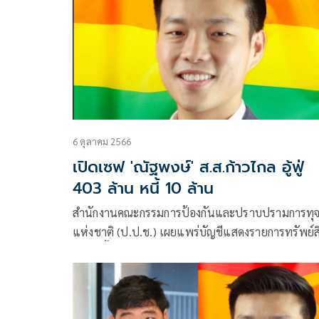
6 ตุลาคม 2566
เปิดเซฟ 'ณัฐพงษ์' ส.ส.ก้าวไกล อู้ฟู่
403 ล้าน หนี้ 10 ล้าน
สำนักงานคณะกรรมการป้องกันและปราบปรามการทุจ
แห่งชาติ (ป.ป.ช.) เผยแพร่บัญชีแสดงรายการทรัพย์ส
และหนี้สินของผู้ดำรงตำแหน่งทางการเมือง ส.ส.จำน
78 ราย