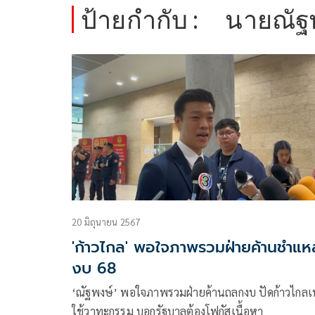
ป้ายกำกับ :
นายณัฐพ
20 มิถุนายน 2567
'ก้าวไกล' พอใจภาพรวมฝ่ายค้านชำแห
งบ 68
‘ณัฐพงษ์’ พอใจภาพรวมฝ่ายค้านถลกงบ ปัดก้าวไกลเ
ใช้วาทะกรรม บอกรัฐบาลต้องโฟกัสเนื้อหา