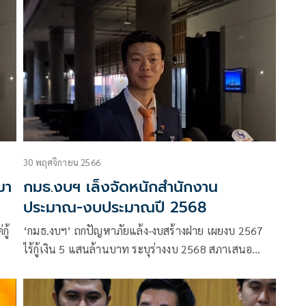
ข้าวด้วย
30 พฤศจิกายน 2566
มา
กมธ.งบฯ เล็งจัดหนักสำนักงาน
ประมาณ-งบประมาณปี 2568
ู้
‘กมธ.งบฯ’ ถกปัญหาภัยแล้ง-งบสร้างฝาย เผยงบ 2567
ไร้กู้เงิน 5 แสนล้านบาท ระบุร่างงบ 2568 สภาเสนอ
ประกบคู่ร่างรัฐบาล หวังเห็นร่างงบตอบโจทย์ประชาชน
ที่สุด ฝ่ายค้านจ่อชำแหละวินัยใช้งบรัฐบาล