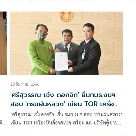
20 ธันวาคม 2566
'ศรีสุวรรณ-เจ๋ง ดอกจิก' ยื่นกมธ.งบฯ
สอบ 'กรมฝนหลวง' เขียน TOR เครื่อง
บินล็อกสเปก
‘ศรีสุวรรณ-เจ๋ง ดอกจิก’ ยื่น กมธ.งบฯ สอบ ‘กรมฝนหลวง’
ิ
เขียน TOR เครื่องบินล็อกสเปค พร้อม แฉ บริษัทตู้ขาย
รียน
น้ำชื่อดังเอี่ยว จ่อร้องเรียนการทุจริตมโหฬารในกรมการ