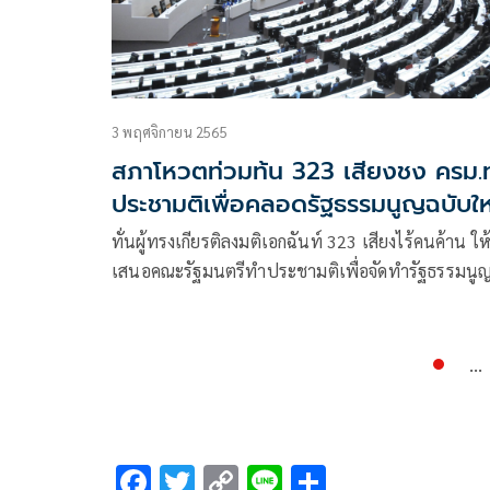
3 พฤศจิกายน 2565
สภาโหวตท่วมท้น 323 เสียงชง ครม.
ประชามติเพื่อคลอดรัฐธรรมนูญฉบับให
ทั่นผู้ทรงเกียรติลงมติเอกฉันท์ 323 เสียงไร้คนค้าน ให้
เสนอคณะรัฐมนตรีทำประชามติเพื่อจัดทำรัฐธรรมนู
ฉบับใหม่
...
F
T
C
Li
S