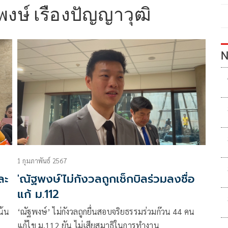
งษ์ เรืองปัญญาวุฒิ
N
1 กุมภาพันธ์ 2567
ละ
'ณัฐพงษ์'ไม่กังวลถูกเช็กบิลร่วมลงชื่อ
แก้ ม.112
น้น
‘ณัฐพงษ์’ ไม่กังวลถูกยื่นสอบจริยธรรมร่วมก๊วน 44 คน
แก้ไข ม.112 ยัน ไม่เสียสมาธิในการทำงาน