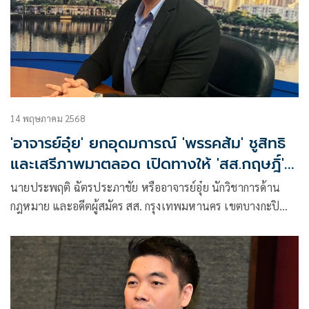
14 พฤษภาคม 2568
'อาจารย์อุ๋ย' ยกอุดมการณ์ 'พรรคส้ม' ชูสิทธิ
และเสรีภาพมาตลอด เปิดทางให้ 'สส.กฤษฎิ์'
ย้ายพรรค
นายประพฤติ ฉัตรประภาชัย หรืออาจารย์อุ๋ย นักวิชาการด้าน
กฎหมาย และอดีตผู้สมัคร สส. กรุงเทพมหานคร เขตบางกะปิ
พรรคประชาธิปัตย์ โพสต์เฟซบุ๊ก ว่า ผมเห็นข่าว คุณกฤษฎิ์ ชีวะ
ธรรมานนท์ สส. พรรคประชาชน