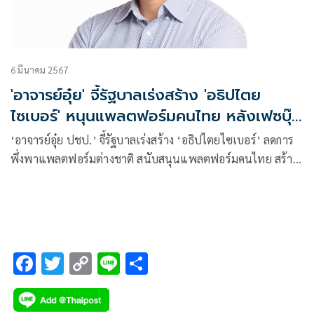
6 มีนาคม 2567
'อาจารย์อุ๋ย' จี้รัฐบาลเร่งสร้าง 'อธิปไตย
ไซเบอร์' หนุนแพลตฟอร์มคนไทย หลังเฟซบุ๊
กล่ม
‘อาจารย์อุ๋ย ปชป.’ จี้รัฐบาลเร่งสร้าง ‘อธิปไตยไซเบอร์’ ลดการ
พึ่งพาแพลตฟอร์มต่างชาติ สนับสนุนแพลตฟอร์มคนไทย สร้าง
อำนาจต่อรองและความมั่นคงทางเศรษฐกิจในระยะยาว หลัง
เครือข่ายเฟซบุ๊กล่ม
F
T
C
Li
S
ac
wi
o
n
h
e
tt
p
e
ar