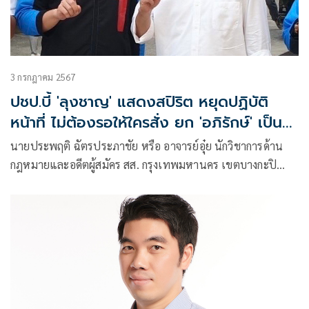
3 กรกฎาคม 2567
ปชป.บี้ 'ลุงชาญ' แสดงสปิริต หยุดปฏิบัติ
หน้าที่ ไม่ต้องรอให้ใครสั่ง ยก 'อภิรักษ์' เป็น
ตัวอย่าง
นายประพฤติ ฉัตรประภาชัย หรือ อาจารย์อุ๋ย นักวิชาการด้าน
กฎหมายและอดีตผู้สมัคร สส. กรุงเทพมหานคร เขตบางกะปิ
พรรคประชาธิปัตย์ ได้แสดงความเห็นว่า