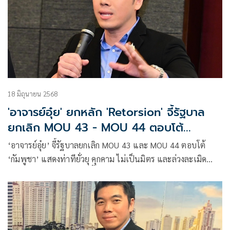
18 มิถุนายน 2568
'อาจารย์อุ๋ย' ยกหลัก 'Retorsion' จี้รัฐบาล
ยกเลิก MOU 43 - MOU 44 ตอบโต้
'กัมพูชา'
‘อาจารย์อุ๋ย’ จี้รัฐบาลยกเลิก MOU 43 และ MOU 44 ตอบโต้
‘กัมพูชา’ แสดงท่าทียั่วยุ คุกคาม ไม่เป็นมิตร และล่วงละเมิด
อำนาจอธิปไตยของไทย ชี้กระทำได้ภายใต้หลักการตอบโต้
(Retorsion) ตามกฎหมายระหว่างประเทศ