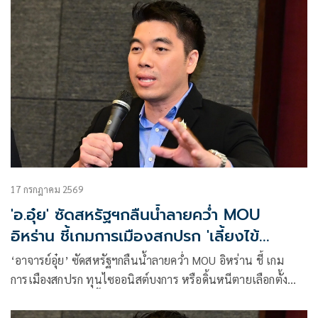
17 กรกฎาคม 2569
'อ.อุ๋ย' ซัดสหรัฐฯกลืนน้ำลายคว่ำ MOU
อิหร่าน ชี้เกมการเมืองสกปรก 'เลี้ยงไข้
สงคราม'
‘อาจารย์อุ๋ย’ ซัดสหรัฐฯกลืนน้ำลายคว่ำ MOU อิหร่าน ชี้ เกม
การเมืองสกปรก ทุนไซออนิสต์บงการ หรือดิ้นหนีตายเลือกตั้ง
กลางเทอม ต้อง ‘เลี้ยงไข้สงคราม’ ปลุกกระแสชาตินิยม หวั่นเป็น
ตัวประกันของสองประเทศ แนะไทยเตรียมพร้อมรับมือวิกฤต