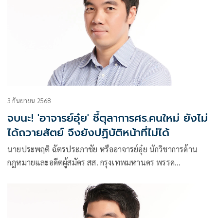
3 กันยายน 2568
จบนะ! 'อาจารย์อุ๋ย' ชี้ตุลาการศร.คนใหม่ ยังไม่
ได้ถวายสัตย์ จึงยังปฏิบัติหน้าที่ไม่ได้
นายประพฤติ ฉัตรประภาชัย หรืออาจารย์อุ๋ย นักวิชาการด้าน
กฎหมายและอดีตผู้สมัคร สส. กรุงเทพมหานคร พรรค
ประชาธิปัตย์ โพสต์เฟซบุ๊กระบุว่า