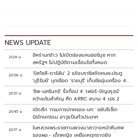
b
er
y
e
o
Li
o
n
k
k
NEWS UPDATE
อิหร่านกร้าว ไม่เปิดช่องแคบฮอร์มุซ หาก
21:24 น.
สหรัฐฯ ไม่ปฏิบัติตามเงื่อนไขทั้งหมด
'บิสโซลี-ดาร์ลัน' 2 แข้งบราซิลซัดคนละประตู
20:56 น.
'บุรีรัมย์' บุกเชือด 'ราชบุรี' เก็บชัยอุ่นเครื่อง 4
นัดรวด
'ชิพ-นครินทร์' รั้งท็อป 4 'เฟอร์-ปัญจรุจน์'
20:51 น.
คว้าแต้มสำคัญ ศึก ARRC สนาม 4 เรซ 2
เปิดลึก 'กรมการปกครอง-มท.' ขยับรีเซ็ต-
20:45 น.
นิรโทษกรรม อาวุธปืนทั่วประเทศ
ในหลวงพระราชทานพวงมาลาวางหน้าหีบศพ
20:17 น.
รองผอ.- เด็กหญิง เหยื่อเหตุกราดยิง