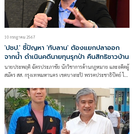
10 กรกฎาคม 2567
'ปชป.' ชี้ปัญหา 'ทับลาน' ต้องแยกปลาออก
จากน้ำ ดำเนินคดีนายทุนรุกป่า คืนสิทธิชาวบ้าน
นายประพฤติ ฉัตรประภาชัย นักวิชาการด้านกฎหมาย และอดีตผู้
สมัคร สส. กรุงเทพมหานคร เขตบางกะปิ พรรคประชาธิปัตย์ ได้
แสดงความเห็นผ่านเฟสบุ๊กว่า