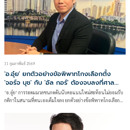
11 กุมภาพันธ์ 2569
'อ.อุ๋ย' ยกตัวอย่างข้อพิพาทโกงเลือกตั้ง
'จอร์จ บุช' กับ 'อัล กอร์' ต้องจบลงที่ศาล
ไม่ใช่ท้องถนน
‘อ.อุ๋ย’ การระดมมวลชนกดดันนับคะแนนใหม่สะท้อนไม่ยอมรับ
กติกาในสนามที่ตนเองเต็มใจลง ยกตัวอย่างข้อพิพาทโกงเลือกตั้ง
‘จอร์จ บุช’ กับ ‘อัล กอร์’ ต้องจบลงที่ศาลไม่ใช่ท้องถนน ใช่พวก
มากลากไป