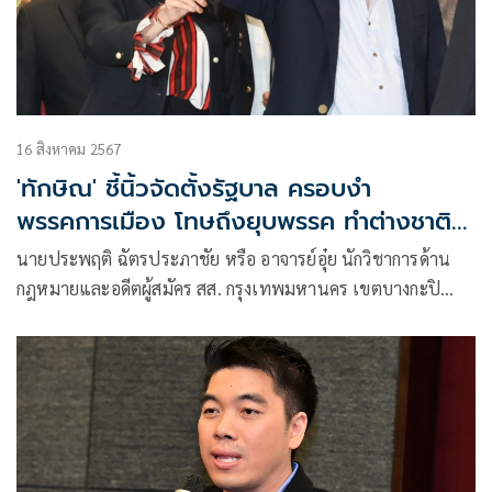
16 สิงหาคม 2567
'ทักษิณ' ชี้นิ้วจัดตั้งรัฐบาล ครอบงำ
พรรคการเมือง โทษถึงยุบพรรค ทำต่างชาติ
หมดความเชื่อมั่น
นายประพฤติ ฉัตรประภาชัย หรือ อาจารย์อุ๋ย นักวิชาการด้าน
กฎหมายและอดีตผู้สมัคร สส. กรุงเทพมหานคร เขตบางกะปิ
พรรคประชาธิปัตย์ โพสต์เฟซบุ๊กถึงกรณีที่มีกระแสข่าวว่านาย
ทักษิณ ชินวัตร ซึ่งยังมีสถานะเป็นนักโทษที่อยู่ระหว่างพักโทษ