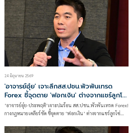
พลังงานรอบใหม่และภาวะเงินเฟ้อตามมาหลอกหลอนอีกครั้ง
24 มิถุนายน 2569
'อาจารย์อุ๋ย' เจาะลึกสส.ปชน.พัวพันเทรด
Forex ชี้จุดตาย 'ฟอกเงิน' ต่างจากแชร์ลูกโซ่
Forex-3D
‘อาจารย์อุ๋ย-ประพฤติ’เจาะปมร้อน สส.ปชน.พัวพันเทรด Forex!
กางกฎหมายเคลียร์ชัด ชี้จุดตาย ‘ฟอกเงิน’ ต่างจากแชร์ลูกโซ่
Forex-3D อย่างไร