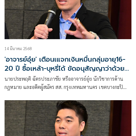
14 มีนาคม 2568
'อาจารย์อุ๋ย' เตือนเแจกเงินหมื่นกลุ่มอายุ16-
20 ปี ซื้อเหล้า-บุหรี่ได้ ขัดอนุสัญญาว่าด้วย
สิทธิเด็ก
นายประพฤติ ฉัตรประภาชัย หรืออาจารย์อุ๋ย นักวิชาการด้าน
กฎหมาย และอดีตผู้สมัคร สส. กรุงเทพมหานคร เขตบางกะปิ
พรรคประชาธิปัตย์ โพสต์เฟซบุ๊ก ว่า