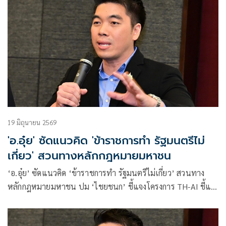
19 มิถุนายน 2569
'อ.อุ๋ย' ซัดแนวคิด 'ข้าราชการทำ รัฐมนตรีไม่
เกี่ยว' สวนทางหลักกฎหมายมหาชน
‘อ.อุ๋ย’ ซัดแนวคิด ‘ข้าราชการทำ รัฐมนตรีไม่เกี่ยว’ สวนทาง
หลักกฎหมายมหาชน ปม ‘ไชยชนก’ ชี้แจงโครงการ TH-AI ชี้แม้
กม.ห้ามรมต.ก้าวก่ายข้าราชการ แต่มีหน้าที่กำกับดูแลให้การ
ดำเนินการเป็นไปตามกฎหมาย หลักธรรมาภิบาล และคุ้มครอง