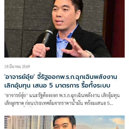
ประโยชน์สาธารณะ
18 มีนาคม 2569
'อาจารย์อุ๋ย' จี้รัฐออกพ.ร.ก.ฉุกเฉินพลังงาน
เลิกอุ้มทุน เสนอ 5 มาตรการ รื้อทั้งระบบ
‘อาจารย์อุ๋ย’ แนะรัฐต้องออก พ.ร.ก.ฉุกเฉินพลังงาน เลิกอุ้มทุน
เลิกผูกขาด ก่อนประเทศล้มจากราคาน้ำมัน พร้อมเสนอ 5
มาตรการ รื้อทั้งระบบ ต้องเปลี่ยนบทบาท ‘ผู้กำกับตลาด’ เป็น
‘ผู้นำตลาดในภาวะวิกฤต’