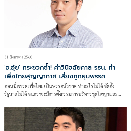
31 สิงหาคม 2568
'อ.อุ๋ย' กระซวกซ้ำ! คำวินิจฉัยศาล รธน. ทำ
เพื่อไทยสุญญากาศ เสี่ยงถูกยุบพรรค
ตอนนี้พรรคเพื่อไทยเป็นพรรคหัวขาด ทำอะไรไม่ได้ จัดตั้ง
รัฐบาลไม่ได้ จนกว่าจะมีการตั้งกรรมการบริหารชุดใหญาและ
เลือกหัวหน้าพรรค