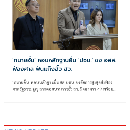
'ทนายอั๋น' หอบหลักฐานยื่น 'ปชน.' ชง อสส.
ฟ้องศาล ฟันแก๊งฮั้ว สว.
'ทนายอั๋น' หอบหลักฐานยื่น สส.ปชน. ชงอัยการสูงสุดส่งฟ้อง
ศาลรัฐธรรมนูญ ลากคอขบวนการฮั้ว สว. ผิดมาตรา 49 พร้อม
ฟันกกต. ผิด 157 ด้าน 'ภัณฑิล' ย้ำต้องคุ้มครองพยาน ไม่ใช่ข่มขู่