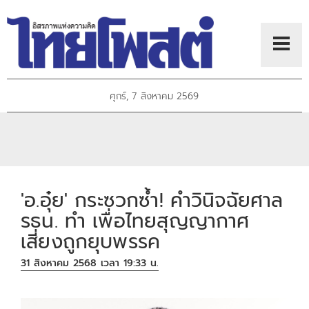
ศุกร์, 7 สิงหาคม 2569
'อ.อุ๋ย' กระซวกซ้ำ! คำวินิจฉัยศาล
รธน. ทำ เพื่อไทยสุญญากาศ
เสี่ยงถูกยุบพรรค
31 สิงหาคม 2568 เวลา 19:33 น.