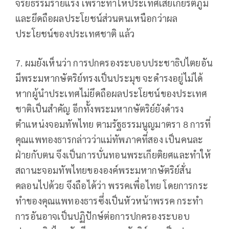
จริยธรรมร้ายแรง เพราะทำให้ประเทศเสียเกียรติภูมิ
และยึดถือผลประโยชน์ส่วนตนเหนือกว่าผล
ประโยชน์ของประเทศชาติ แล้ว
7. ผมยังเห็นว่า การปกครองระบอบประชาธิปไตยอัน
มีพระมหากษัตริย์ทรงเป็นประมุข จะดำรงอยู่ไม่ได้
หากผู้นำประเทศไม่ยึดถือผลประโยชน์ของประเทศ
ชาติเป็นสำคัญ อีกทั้งพระมหากษัตริย์ยังดำรง
ตำแหน่งจอมทัพไทย ตามรัฐธรรมนูญมาตรา 8 การที่
คุณแพทองธารกล่าวว่าแม่ทัพภาคที่สอง เป็นคนละ
ฝ่ายกับตน จึงเป็นการบั่นทอนพระเกียติยศและทำให้
สถานะจอมทัพไทยขององค์พระมหากษัตริย์สั่น
คลอนไปด้วย จึงถือได้ว่า พรรคเพื่อไทย โดยการกระ
ทำของคุณแพทองธารซึ่งเป็นหัวหน้าพรรค กระทำ
การอันอาจเป็นปฏิปักษ์ต่อการปกครองระบอบ