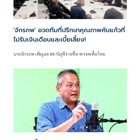
'จักรภพ' อวดทีมที่ปรึกษาคุณภาพคับแก้วที่
ไม่รับเงินเดือนและเบี้ยเลี้ยง!
นายจักรภพ เพ็ญแข สส.บัญชีรายชื่อ พรรคเพื่อไทย