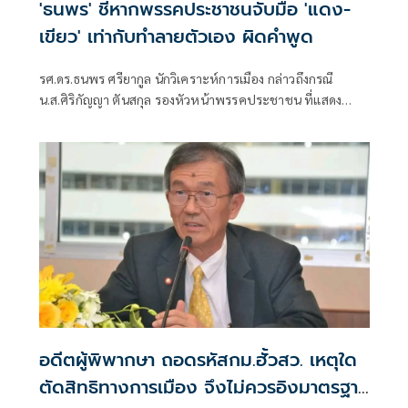
'ธนพร' ชี้หากพรรคประชาชนจับมือ 'แดง-
เขียว' เท่ากับทำลายตัวเอง ผิดคำพูด
รศ.ดร.ธนพร ศรียากูล นักวิเคราะห์การเมือง กล่าวถึงกรณี
น.ส.ศิริกัญญา ตันสกุล รองหัวหน้าพรรคประชาชน ที่แสดง
ความเห็นว่าหากเกิดการจัดตั้งรัฐบาลระหว่างพรรคเพื่อไทยกับ
พรรคภูมิใจไทย ก็จำเป็นต้องพูดคุยกับพรรคประชาชนด้วยว่า
อดีตผู้พิพากษา ถอดรหัสกม.ฮั้วสว. เหตุใด
ตัดสิทธิทางการเมือง จึงไม่ควรอิงมาตรฐาน