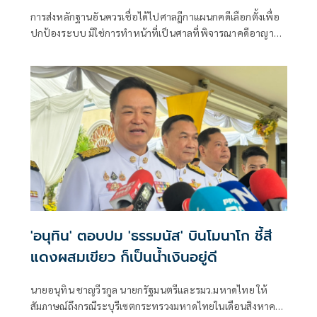
เดียวกับคดีอาญา
การส่งหลักฐานอันควรเชื่อได้ไปศาลฎีกาแผนกคดีเลือกตั้งเพื่อ
ปกป้องระบบ มิใช่การทำหน้าที่เป็นศาลที่พิจารณาคดีอาญา
เพื่อลงโทษตัวบุคคล
'อนุทิน' ตอบปม 'ธรรมนัส' บินโมนาโก ชี้สี
แดงผสมเขียว ก็เป็นน้ำเงินอยู่ดี
นายอนุทิน ชาญวีรกูล นายกรัฐมนตรีและรมว.มหาดไทย ให้
สัมภาษณ์ถึงกรณีระบุรีเซตกระทรวงมหาดไทยในเดือนสิงหาคม