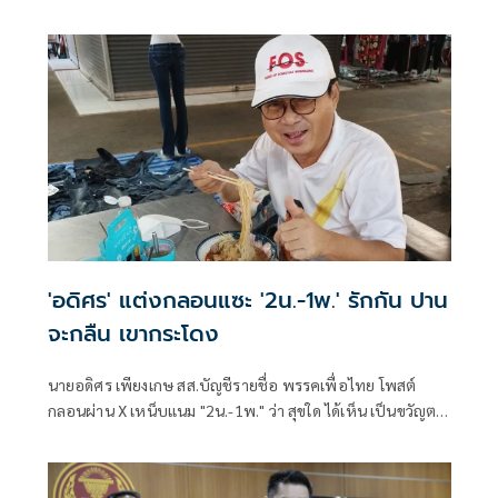
จะเริ่มต้น ด้วยการโยกย้ายใช่หรือไม่ ว่า
'อดิศร' แต่งกลอนแซะ '2น.-1พ.' รักกัน ปาน
จะกลืน เขากระโดง
นายอดิศร เพียงเกษ สส.บัญชีรายชื่อ พรรคเพื่อไทย โพสต์
กลอนผ่าน X เหน็บแนม "2น.-1พ." ว่า สุขใด ได้เห็น เป็นขวัญตา
ยากจะพรร