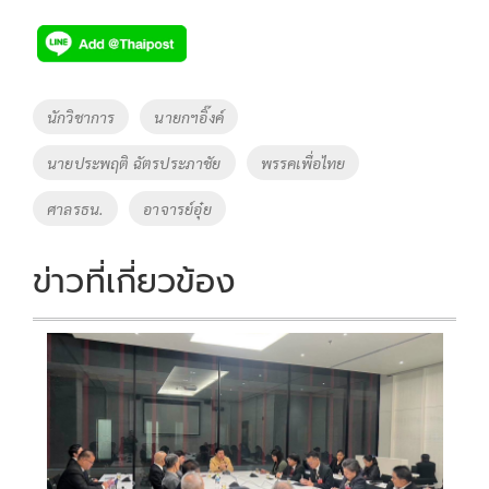
ac
wi
o
n
h
e
tt
p
e
ar
b
er
y
e
o
Li
Tags
นักวิชาการ
นายกฯอิ๊งค์
o
n
นายประพฤติ ฉัตรประภาชัย
พรรคเพื่อไทย
k
k
ศาลรธน.
อาจารย์อุ๋ย
ข่าวที่เกี่ยวข้อง