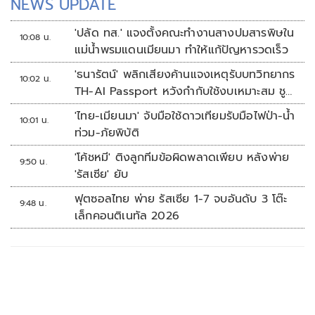
NEWS UPDATE
'ปลัด ทส.' แจงตั้งคณะทำงานสางปมสารพิษใน
10:08 น.
แม่น้ำพรมแดนเมียนมา ทำให้แก้ปัญหารวดเร็ว
'ธนารัตน์' พลิกเสียงค้านแจงเหตุรับบทวิทยากร
10:02 น.
TH-AI Passport หวังกำกับใช้งบเหมาะสม ชู
จุดเด่นคนไทยได้ใช้ AI ระดับโปร ลดเหลื่อมล้ำ
'ไทย-เมียนมา' จับมือใช้ดาวเทียมรับมือไฟป่า-น้ำ
10:01 น.
ทางเทคโนโลยี เซฟงบไปกว่า900ล้าน เชื่อหาก
ท่วม-ภัยพิบัติ
ใช้เต็มที่เอกชนขาดทุนย่อยยับ
'โค้ชหมี' ติงลูกทีมข้อผิดพลาดเพียบ หลังพ่าย
9:50 น.
'รัสเซีย' ยับ
ฟุตซอลไทย พ่าย รัสเซีย 1-7 จบอันดับ 3 โต๊ะ
9:48 น.
เล็กคอนติเนทัล 2026