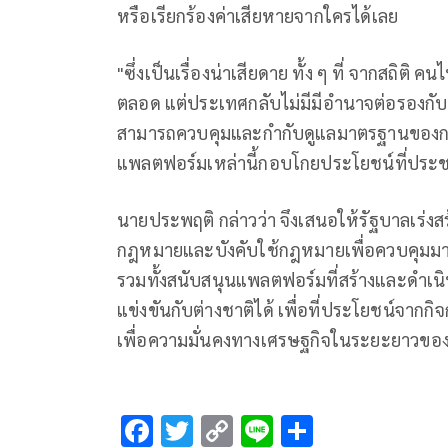
หรือเรียกร้องค่าเสียหายจากใครได้เลย
"ซึ่งเป็นเรื่องน่าเสียดาย ทั้ง ๆ ที่ จากสถ
ตลอด แต่ประเทศกลับไม่มีมีอำนาจต่อรองกับ
สามารถควบคุมและกำกับดูแลมาตรฐานของการ
แพลตฟอร์มเหล่านี้กอบโกยประโยชน์ที่ปร
นายประพฤติ กล่าวว่า จึงเสนอให้รัฐบาลเร
กฎหมายและบังคับใช้กฎหมายเพื่อควบคุมมา
รวมทั้งสนับสนุนแพลตฟอร์มที่สร้างและดำเ
แข่งขันกับต่างชาติได้ เพื่อที่ประโยชน์จากก
เพื่อความมั่นคงทางเศรษฐกิจในระยะยาวขอ
F
T
C
Li
S