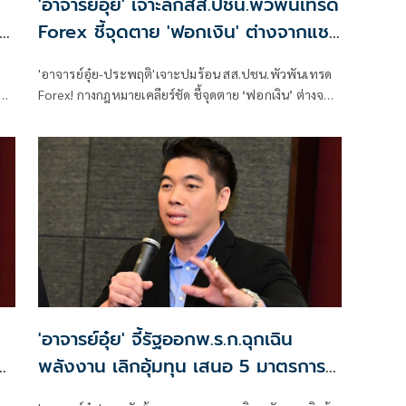
'อาจารย์อุ๋ย' เจาะลึกสส.ปชน.พัวพันเทรด
Forex ชี้จุดตาย 'ฟอกเงิน' ต่างจากแชร์
ลูกโซ่ Forex-3D
'อาจารย์อุ๋ย-ประพฤติ'เจาะปมร้อน สส.ปชน.พัวพันเทรด
ย
Forex! กางกฎหมายเคลียร์ชัด ชี้จุดตาย ‘ฟอกเงิน’ ต่างจาก
แชร์ลูกโซ่ Forex-3D อย่างไร
'อาจารย์อุ๋ย' จี้รัฐออกพ.ร.ก.ฉุกเฉิน
ย
พลังงาน เลิกอุ้มทุน เสนอ 5 มาตรการ
รื้อทั้งระบบ