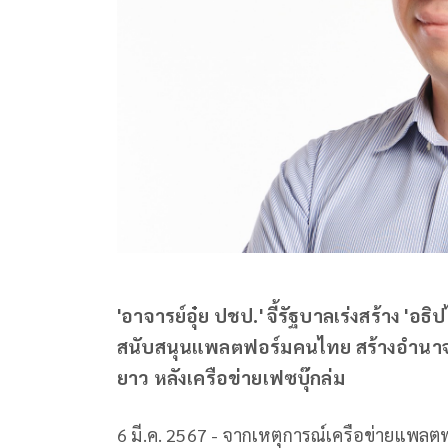
'อาจารย์อุ๋ย ปชป.' จี้รัฐบาลเร่งสร้าง '
สนับสนุนแพลตฟอร์มคนไทย สร้างอำนาจ
ยาว หลังเครือข่ายเฟซบุ๊กล่ม
6 มี.ค. 2567 - จากเหตุการณ์เครือข่ายแพลตฟ