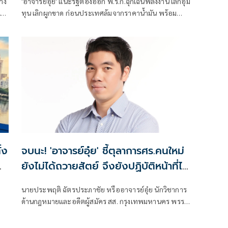
ทาง
'อาจารย์อุ๋ย' แนะรัฐต้องออก พ.ร.ก.ฉุกเฉินพลังงาน เลิกอุ้ม
ทุน เลิกผูกขาด ก่อนประเทศล้มจากราคาน้ำมัน พร้อม
เสนอ 5 มาตรการ รื้อทั้งระบบ ต้องเปลี่ยนบทบาท 'ผู้
กำกับตลาด' เป็น 'ผู้นำตลาดในภาวะวิกฤต'
้ง
จบนะ! 'อาจารย์อุ๋ย' ชี้ตุลาการศร.คนใหม่
ยังไม่ได้ถวายสัตย์ จึงยังปฏิบัติหน้าที่ไม่
ได้
นายประพฤติ ฉัตรประภาชัย หรืออาจารย์อุ๋ย นักวิชาการ
ด้านกฎหมายและอดีตผู้สมัคร สส. กรุงเทพมหานคร พรรค
ประชาธิปัตย์ โพสต์เฟซบุ๊กระบุว่า