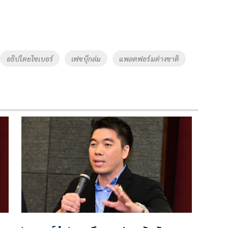
อธิปไตยไซเบอร์
เฟซบุ๊กล่ม
แพลตฟอร์มต่างชาติ