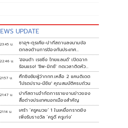
EWS UPDATE
ซาอุฯ-ตุรเคีย-ปากีสถานลงนามข้อ
23:45 น.
ตกลงด้านการป้องกันประเทศ
ท่ามกลางสงครามในภูมิภาค
'ฮอนด้า เรซซิ่ง ไทยแลนด์' เปิดฉาก
22:46 น.
ร้อนแรง! 'ชิพ-มิกซ์' กดเวลาติดหัว
แถว ARRC สนาม 4 ที่มัลดาลิกา
ศึกชิงชัยผู้ว่ากกท.เหลือ 2 แคนดิเดต
21:57 น.
'โปรดปราน-มีชัย' คุณสมบัติครบถ้วน
ปากีสถานจำกัดการรายงานข่าวของ
21:47 น.
สื่อต่างประเทศนอกเมืองสำคัญ
เศร้า ‘ครูหมวย’ 1 ในเหยื่อกราดยิง
21:14 น.
เพิ่งรับรางวัล ‘ครูดี ครูเก่ง’