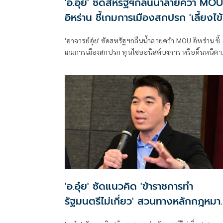
'อ.อุ๋ย' ซัดสหรัฐฯกลืนน้ำลายคว่ำ MOU
อิหร่าน ชี้เกมการเมืองสกปรก 'เลี้ยงไข้
สงคราม'
'อาจารย์อุ๋ย' ซัดสหรัฐฯกลืนน้ำลายคว่ำ MOU อิหร่าน ชี้
เกมการเมืองสกปรก ทุนไซออนิสต์บงการ หรือดิ้นหนีตา
เลือกตั้งกลางเทอม ต้อง 'เลี้ยงไข้สงคราม' ปลุกกระแส
ชาตินิยม หวั่นเป็นตัวประกันของสองประเทศ แนะไทย
เตรียมพร้อมรับมือวิกฤตพลังงานรอบใหม่และภาวะ
เงินเฟ้อตามมาหลอกหลอนอีกครั้ง
'อ.อุ๋ย' ซัดแนวคิด 'ข้าราชการทำ
รัฐมนตรีไม่เกี่ยว' สวนทางหลักกฎหมา
มหาชน