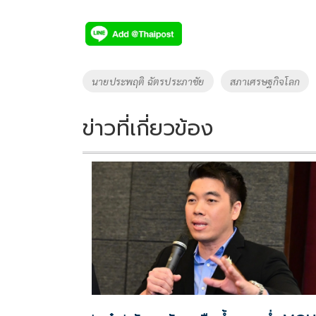
ac
wi
o
n
h
e
tt
p
e
ar
b
er
y
e
o
Li
Tags
นายประพฤติ ฉัตรประภาชัย
สภาเศรษฐกิจโลก
o
n
k
k
ข่าวที่เกี่ยวข้อง