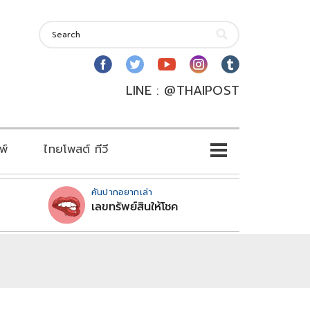
LINE : @THAIPOST
พ์
ไทยโพสต์ ทีวี
คันปากอยากเล่า
เลขทรัพย์สินให้โชค