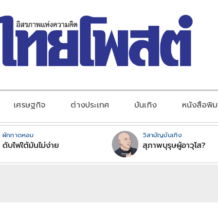
เศรษฐกิจ
ต่างประเทศ
บันเทิง
หนังสือพิม
ผักกาดหอม
วิสามัญบันเทิง
ดับไฟใต้มันไม่ง่าย
สุภาพบุรุษผู้อาวุโส?