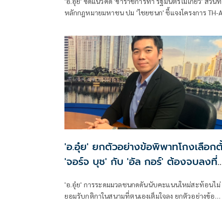
'อ.อุ๋ย' ซัดแนวคิด 'ข้าราชการทำ รัฐมนตรีไม่เกี่ยว' สวน
หลักกฎหมายมหาชน ปม 'ไชยชนก' ชี้แจงโครงการ TH-AI
ชี้แม้กม.ห้ามรมต.ก้าวก่ายข้าราชการ แต่มีหน้าที่กำกับดูแล
ให้การดำเนินการเป็นไปตามกฎหมาย หลักธรรมาภิบาล
และคุ้มครองประโยชน์สาธารณะ
'อ.อุ๋ย' ยกตัวอย่างข้อพิพาทโกงเลือกตั
'จอร์จ บุช' กับ 'อัล กอร์' ต้องจบลงที่
ศาลไม่ใช่ท้องถนน
'อ.อุ๋ย' การระดมมวลชนกดดันนับคะแนนใหม่สะท้อนไม่
ยอมรับกติกาในสนามที่ตนเองเต็มใจลง ยกตัวอย่างข้อ
พิพาทโกงเลือกตั้ง 'จอร์จ บุช' กับ 'อัล กอร์' ต้องจบลงที่
ศาลไม่ใช่ท้องถนน ใช่พวกมากลากไป