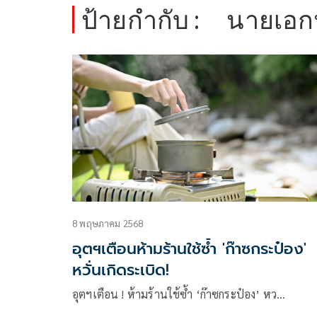
ป้ายกำกับ :
นายเอกน
8 พฤษภาคม 2568
อุตฯเตือนห้ามร้านใช้ซ้ำ 'ก๊าซกระป๋อง'
หวั่นเกิดระเบิด!
อุตฯเตือน ! ห้ามร้านใช้ซ้ำ ‘ก๊าซกระป๋อง’ หว…