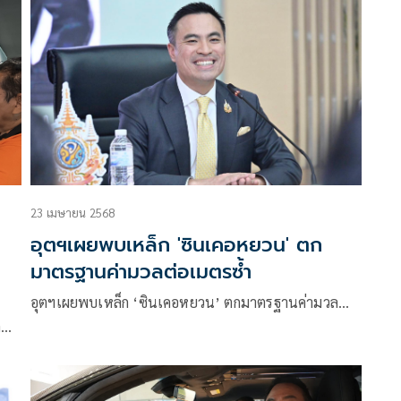
23 เมษายน 2568
อุตฯเผยพบเหล็ก 'ซินเคอหยวน' ตก
มาตรฐานค่ามวลต่อเมตรซ้ำ
อุตฯเผยพบเหล็ก ‘ซินเคอหยวน’ ตกมาตรฐานค่ามวล…
ด