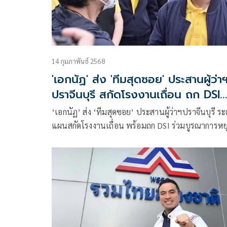
14 กุมภาพันธ์ 2568
'เอกนัฏ' ส่ง 'ทีมสุดซอย' ประสานผู้ว่าฯ
ปราจีนบุรี สกัดโรงงานเถื่อน ถก DSI
ร่วมบูรณาการ
‘เอกนัฏ’ ส่ง ‘ทีมสุดซอย’ ประสานผู้ว่าฯปราจีนบุรี ระดม
แผนสกัดโรงงานเถื่อน พร้อมถก DSI ร่วมบูรณาการหย
การลักลอบนำเข้าขยะอิเล็กทรอนิกส์และขบวนการฟอ
เงิน