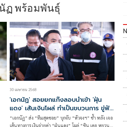
ัฏ พร้อมพันธุ์
N
30 เมษายน 2568
'เอกนัฏ' สอยยกแก๊งลอบนำเข้า 'ฝุ่น
แดง' เส้นเงินโผล่ ทำเป็นขบวนการ ขู่ฟัน
ขรก. มีเอี่ยว
“เอกนัฏ” ส่ง “ทีมสุดซอย” บุกจับ “หัวจงฯ” ซ้ำ หลัง เจอ
เส้นทางการเงินจ่ายค่า “ฝุ่นแดง” โผล่ “ซิน เคอ หยวน”