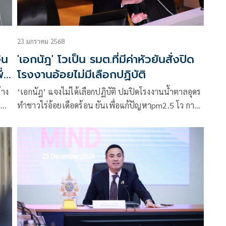
23 มกราคม 2568
ิน
'เอกนัฎ' โวเป็น รมต.ที่มีค่าหัวยันสั่งปิด
ื่อ
โรงงานอ้อยไม่มีเลือกปฏิบัติ
้าง
‘เอกนัฎ’ แจงไม่ได้เลือกปฏิบัติ ปมปิดโรงงานน้ำตาลอุดร
ง
ทำชาวไร่อ้อยเดือดร้อน ยันเพื่อแก้ปัญหาpm2.5 โว การ
เผาอ้อยลดลงเหลือ 11% แฉเป็น รมต.ที่มีค่าหัว 200-
300 ล้าน ลั่นไม่กลัวทำหน้าที่รักษาเพื่อส่วนรวม