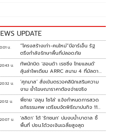
EWS UPDATE
“โครงสร้างเก่า-คนใหม่”บีอาร์เอ็น รัฐ
0:01 น.
ตรึงกำลังรักษาพื้นที่ปลอดภัย
ทัพนักบิด 'ฮอนด้า เรซซิ่ง ไทยแลนด์'
20:43 น.
ลุ้นล่าโพเดียม ARRC สนาม 4 ที่มัลดาลิ
กา
‘ศุภมาส’ สั่งเข้มตรวจคลินิกเสริมความ
20:32 น.
งาม ย้ำโฆษณาราคาต้องจ่ายจริง
พี่ชาย 'ฮลุน โซโล่' แจ้งกำหนดการสวด
20:12 น.
อภิธรรมศพ เตรียมจัดพิธีฌาปนกิจ 11
ส.ค.
'ลลิดา' โต้ 'รักชนก' ปมงบน้ำบาดาล ชี้
20:07 น.
พื้นที่ ปชน.ได้วงเงินเฉลี่ยสูงสุด