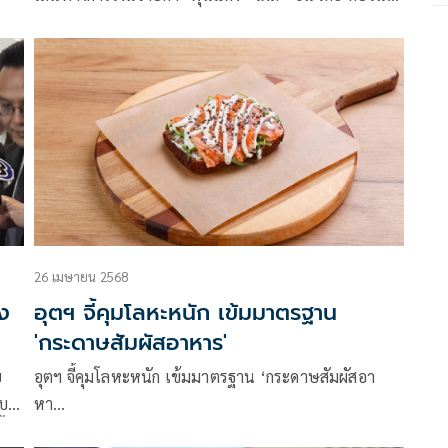
ยอดเกิน 111.8 ล้านบาท พบโยง “เค เอ็ม ซี” บริษัทนำ
เข้ากากอุตฯ รายใหญ่ ฮึ่ม! ขรก. มีเอี่ยวฟันไม่เลี้ยง ”ฐิติ
ภัสร์“ เผยเจ้าหน้าที่แจ้งความเอาผิด หัวจงฯ จ่อรับโทษจำ
คุก คาด ‘แก๊งศูนย์เหรียญ’ ทำเป็นขบวนการ
26 เมษายน 2568
ิง
อุตฯ จี้คุมโลหะหนัก เข้มมาตรฐาน
'กระดาษสัมผัสอาหาร'
ย
อุตฯ จี้คุมโลหะหนัก เข้มมาตรฐาน ‘กระดาษสัมผัสอา
อบ
หา…
้