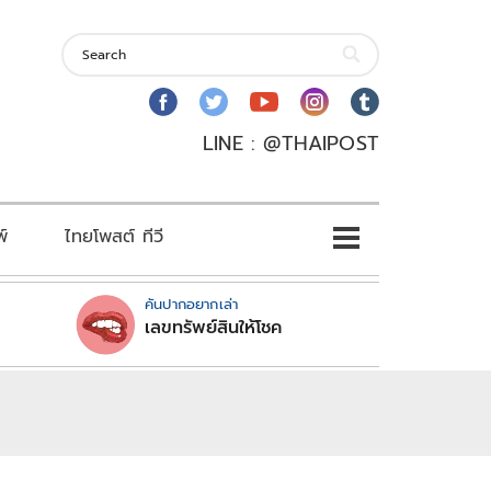
LINE : @THAIPOST
พ์
ไทยโพสต์ ทีวี
คันปากอยากเล่า
เลขทรัพย์สินให้โชค