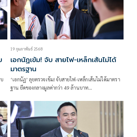
19 กุมภาพันธ์ 2568
บ
เอกนัฏเข้ม! จับ สายไฟ-เหล็กเส้นไม่ได้
มาตรฐาน
อบ
‘เอกนัฏ’ ลุยตรวจเข้ม! จับสายไฟ-เหล็กเส้นไม่ได้มาตรา
ฐาน ยึดของกลางมูลค่ากว่า 49 ล้านบาท
สัย
ลั่นบังคับใช้กฎหมายให้สินค้าควบคุมต้องผลิตและ
จำหน่ายสินค้าดีมีมาตรฐานให้กับประชาชน