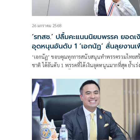
26 มกราคม 2568
‘รทสช.’ ปลื้มคะแนนนิยมพรรค ยอดเง
อุดหนุนอันดับ 1 ‘เอกนัฏ’ ลั่นลุยงานเพ
ปชช.
‘เอกนัฏ’ ขอบคุณทุกการสนับสนุนทำพรรครวมไทยสร
ชาติ ได้อันดับ 1 พรรคที่ได้เงินอุดหนุนมากที่สุด ย้ำเร่
เดินหน้านโยบาย รื้อ ลด ปลด สร้างอุตสาหกรรมไทย