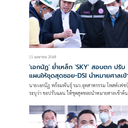
11 เมษายน 2568
'เอกนัฏ' ย้ำเหล็ก 'SKY' สอบตก ปรับ
แผนให้ชุดสุดซอย-DSI นำหมายศาลเข้
ค้นบริษัท
นายเอกนัฏ พร้อมพันธุ์ รมว.อุตสาหกรรม โพสต์เฟซบุ
ระบุว่า ขอปรับแผน ให้ชุดสุดซอยนำหมายศาลเข้าค้น
บริษัท ซิน เคอ หยวน (SKY) พร้อม DSI และตำรวจ
สอบสวนกลาง