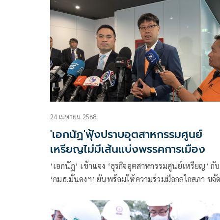
‘กมธ.’ หลายคนเตรียมข้อมูลเพิ่มรุมซัก
24 เมษายน 2568
'เอกนัฏ'ฟุ้งปราบอุตสาหกรรมศูนย์
เหรียญไม่มีเส้นแบ่งพรรคการเมือง
‘เอกนัฏ’ เข้าแจง ‘ธุรกิจอุตสาหกรรมศูนย์เหรียญ’ กับ
‘กมธ.มั่นคงฯ’ ยันพร้อมให้ความร่วมมือกลไกสภา ขจั
ธุรกิจทำร้ายคนไทย