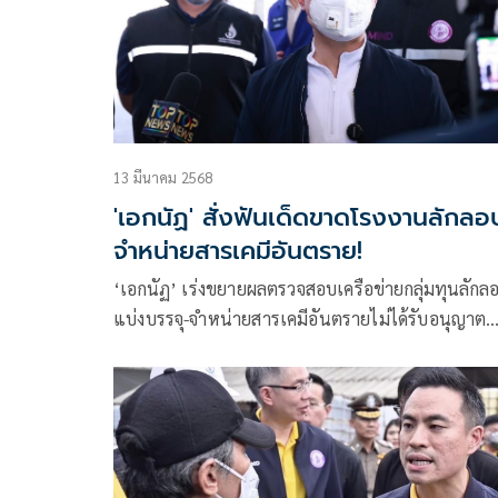
13 มีนาคม 2568
'เอกนัฏ' สั่งฟันเด็ดขาดโรงงานลักลอ
จำหน่ายสารเคมีอันตราย!
‘เอกนัฏ’ เร่งขยายผลตรวจสอบเครือข่ายกลุ่มทุนลักล
แบ่งบรรจุ-จำหน่ายสารเคมีอันตรายไม่ได้รับอนุญาต
กระจายทั่วประเทศ ส่ง ‘ทีมสุดซอย’ ตรวจโกดังต้องสง
สั่งดำเนินคดีเด็ดขาด