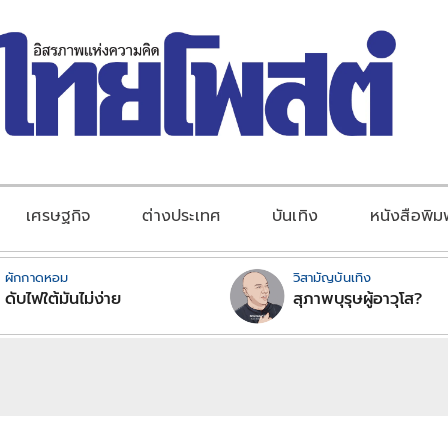
เศรษฐกิจ
ต่างประเทศ
บันเทิง
หนังสือพิม
ผักกาดหอม
วิสามัญบันเทิง
ดับไฟใต้มันไม่ง่าย
สุภาพบุรุษผู้อาวุโส?