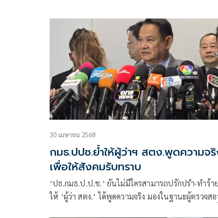
30 เมษายน 2568
กมธ.ปปช.ย้ำให้ผู้ว่าฯ สตง.พูดความจร
เพื่อให้สังคมรับทราบ
‘ปธ.กมธ.ป.ป.ช.’ ยันไม่มีใครสามารถปรักปรำ-ทำร้า
ให้ ‘ผู้ว่า สตง.’ ได้พูดความจริง มองในฐานะผู้ตรวจส
คนอื่น ก็ต้องย้อนถามตัวเองว่า มีจุดบกพร่องตรงไหน ชี