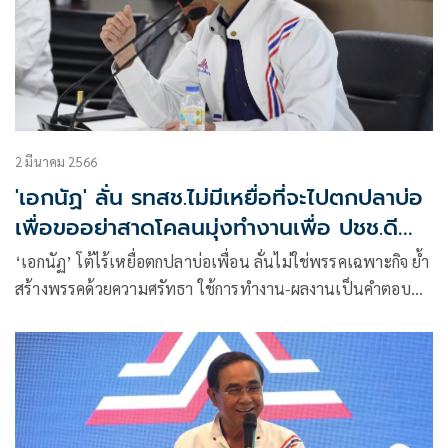
2 มีนาคม 2566
'เอกนัฏ' ลั่น รทสช.ไม่มีเหยื่อที่จะไปตกปลาบ่อ
เพื่อขออย่าสาดโคลนมุ่งทำงานเพื่อ ปชช.ดี
กว่า
‘เอกนัฏ’ โต้ไร้เหยื่อตกปลาบ่อเพื่อน ลั่นไม่ใช่พรรคเฉพาะกิจ ย้ำ
สร้างพรรคด้วยความศรัทธา ใช้การทำงาน-ผลงานเป็นคำตอบ
เมินใช้วาทกรรมตอบโต้การเมือง