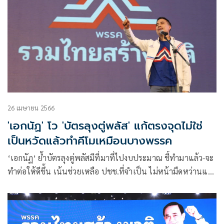
26 เมษายน 2566
'เอกนัฏ' โว 'บัตรลุงตู่พลัส' แก้ตรงจุดไม่ใช่
เป็นหวัดแล้วทำคีโมเหมือนบางพรรค
‘เอกนัฏ’ ย้ำบัตรลุงตู่พลัสมีที่มาที่ไปงบประมาณ ชี้ทำมาแล้ว-จะ
ทำต่อให้ดีขึ้น เน้นช่วยเหลือ ปชช.ที่จำเป็น ไม่หน้ามืดหว่านแห
ประชานิยม อัด ‘หมื่นดิจิทัล’ เหมือนเป็นหวัดแล้วทำคีโม หวั่น
นำประเทศเข้าภาวะฟองสบู่แตกอีก