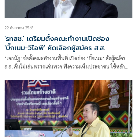
22 ธันวาคม 2565
'รทสช.' เตรียมตั้งคณะทำงานเปิดช่อง
'บิ๊กเนม-วีไอพี' คัดเลือกผู้สมัคร ส.ส.
‘เอกนัฏ’ จ่อตั้งคณะทำงานพื้นที่ เปิดช่อง ‘บิ๊กเนม’ คัดผู้สมัคร
ส.ส. ลั่นไม่เล่นพรรคเล่นพวก ฟังความเห็นประชาชน ใช้หลัก
วิทยาศาสตร์ช่วย หวัง รทสช.สู่สถาบันการเมือง มั่นใจไร้แตกแยก