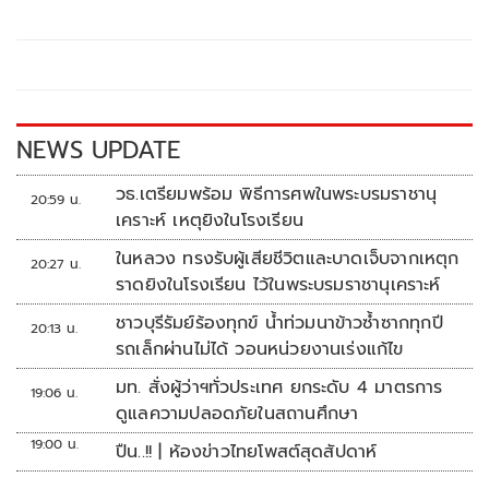
b
er
y
e
o
Li
o
n
k
k
NEWS UPDATE
วธ.เตรียมพร้อม พิธีการศพในพระบรมราชานุ
20:59 น.
เคราะห์ เหตุยิงในโรงเรียน
ในหลวง ทรงรับผู้เสียชีวิตและบาดเจ็บจากเหตุก
20:27 น.
ราดยิงในโรงเรียน ไว้ในพระบรมราชานุเคราะห์
ชาวบุรีรัมย์ร้องทุกข์ น้ำท่วมนาข้าวซ้ำซากทุกปี
20:13 น.
รถเล็กผ่านไม่ได้ วอนหน่วยงานเร่งแก้ไข
มท. สั่งผู้ว่าฯทั่วประเทศ ยกระดับ 4 มาตรการ
19:06 น.
ดูแลความปลอดภัยในสถานศึกษา
19:00 น.
ปืน..!! | ห้องข่าวไทยโพสต์สุดสัปดาห์