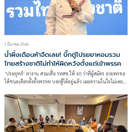
1 มีนาคม 2566
น้ำผึ้งเดือนห้าจืดเลย! บิ๊กตู่โปรยยาหอมรวม
ไทยสร้างชาติไม่ทำให้ผิดหวังตั้งแต่เข้าพรรค
‘ประยุทธ์’ ลางาน สวมเสื้อ รทสช.ให้ 40 ว่าที่ผู้สมัคร อวยพรขอ
ให้ชนะเลือกตั้งทั้งพรรค! บอกสู้ได้อยู่แล้ว เผยความในใจไม่เคย
ผิดหวังตั้งแต่ก้าวเข้ามาอยู่ กำชับสมาชิกไม่โจมตีพรรคอื่น ยันไม่
เป็นศัตรูกับใคร