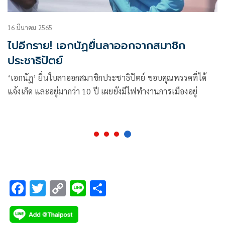
16 มีนาคม 2565
ไปอีกราย! เอกนัฏยื่นลาออกจากสมาชิก
ประชาธิปัตย์
‘เอกนัฏ’ ยื่นใบลาออกสมาชิกประชาธิปัตย์ ขอบคุณพรรคที่ได้
แจ้งเกิด และอยู่มากว่า 10 ปี เผยยังมีไฟทำงานการเมืองอยู่
F
T
C
Li
S
ac
wi
o
n
h
e
tt
p
e
ar