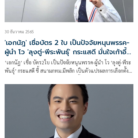
30 ธันวาคม 2565
'เอกนัฎ' เชื่อบัตร 2 ใบ เป็นปัจจัยหนุนพรรค-
ผู้นำ โว 'ลุงตู่-พีระพันธุ์' กระแสดี มั่นใจเก้าอี้
เลขาฯเลื่อยยาก
‘เอกนัฎ’ เชื่อ บัตร2ใบ เป็นปัจจัยหนุนพรรค-ผู้นำ โว ‘ลุงตู่-พีระ
พันธุ์’ กระแสดี ชี้ สนามกทม.มีพลิก เป็นตัวแปรผลการเลือกตั้ง
ยันหน.พรรคดูนโยบายเอง มั่นใจเก้าอี้เลขาฯเลื่อยยากและทำ
หน้าที่ประสานงานไม่ใช่กดปุ่มสั่ง เผย รทสช.วางตัวละเอียดเป็น
รายพื้นที่