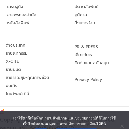
เศรษฐกิจ
ประชาสัมพันธ์
ข่าวพระราชสำนัก
ภูมิภาค
หนังสือพิมพ์
สิ่งแวดล้อม
ต่างประเทศ
PR & PRESS
อาชญากรรม
เกี่ยวกับเรา
X-CITE
ติดต่อและ สนับสนุน
ยานยนต์
สาธารณสุข-คุณภาพชีวิต
Privacy Policy
บันเทิง
ไทยโพสต์ ทีวี
เราใช้คุกกี้เพื่อพัฒนาประสิทธิภาพ และประสบการณ์ที่ดีในการใช้
Copyright© thaipost.net, All rights reserved.,
เว็บไซต์ของคุณ คุณสามารถศึกษารายละเอียดได้ที่นี่
ออกแบบเว็บ จัดทำเว็บไซต์โดย iDesign