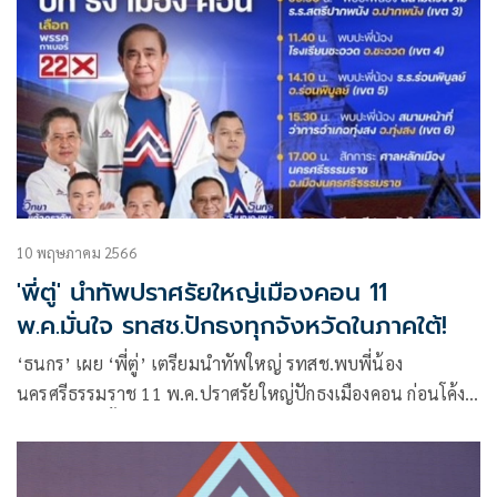
10 พฤษภาคม 2566
'พี่ตู่' นำทัพปราศรัยใหญ่เมืองคอน 11
พ.ค.มั่นใจ รทสช.ปักธงทุกจังหวัดในภาคใต้!
‘ธนกร’ เผย ‘พี่ตู่’ เตรียมนำทัพใหญ่ รทสช.พบพี่น้อง
นครศรีธรรมราช 11 พ.ค.ปราศรัยใหญ่ปักธงเมืองคอน ก่อนโค้ง
สุดท้ายเลือกตั้ง ปลุกพลังคนไทยรักชาติออกมาช่วยพี่ตู่ไปต่อกัน
ให้ถล่มทลาย