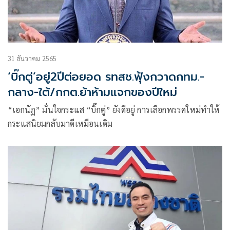
31 ธันวาคม 2565
‘บิ๊กตู่’อยู่2ปีต่อยอด รทสช.ฟุ้งกวาดกทม.-
กลาง-ใต้/กกต.ย้าห้ามแจกของปีใหม่
“เอกนัฏ” มั่นใจกระแส “บิ๊กตู่” ยังดีอยู่ การเลือกพรรคใหม่ทำให้
กระแสนิยมกลับมาดีเหมือนเดิม