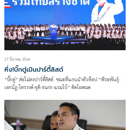
27 มีนาคม 2566
หึ่ง!บิ๊กตู่เมินปาร์ตี้ลิสต์
“บิ๊กตู่” ส่อไม่ลงปาร์ตี้ลิสต์ ขณะที่แกนนำตัวท็อป “พีระพันธุ์-
เอกนัฏ-ไตรรงค์-จุติ-ธนกร-แรมโบ้” ติดโผหมด