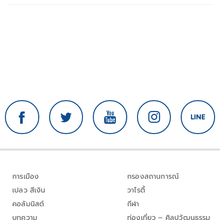
การเมือง
กรองสถานการณ์
เปลว สีเงิน
วาไรตี้
คอลัมนิสต์
กีฬา
บทความ
ท่องเที่ยว – ศิลปวัฒนธรรม