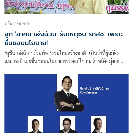
7 ธันวาคม 2565
ลูก 'อาคม เอ่งฉ้วน' รับเหตุซบ รทสช. เพราะ
ชื่นชอบนโยบาย!
‘สุชีน เอ่งฉ้ว’’ ร่วมทัพ ‘รวมไทยสร้างชาติ’ เป็นว่าที่ผู้สมัคร
ส.ส.กระบี่ เผยชื่นชอบนโยบายพรรคแก้ไข กม.ล้าหลัง- มุ่งลด
ความเหลื่อมล้ำ- สร้างความเท่าเทียมในสังคม