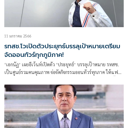
11 มกราคม 2566
รทสช.โวเปิดตัวประยุทธ์บรรลุเป้าหมายเตรียม
จัดออนทัวร์ทุกภูมิภาค!
‘เอกนัฏ’ เผยอีเว้นท์เปิดตัว ‘ประยุทธ์’ บรรลุเป้าหมาย รทสช.
เป็นศูนย์รวมคนคุณภาพ จ่อจัดกิจกรรมออนทัวร์ทุกภาค ให้แฟน
คลับพบปะ ‘ลุงตู่’ แย้มมี ส.ส.อีกเพียบ ย้ายมาร่วมสู้ศึกเลือกตั้ง