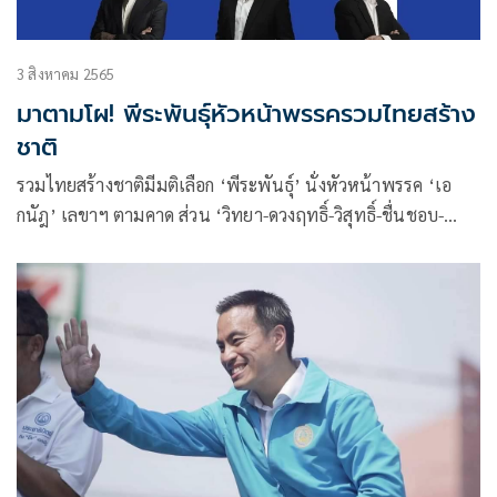
3 สิงหาคม 2565
มาตามโผ! พีระพันธุ์หัวหน้าพรรครวมไทยสร้าง
ชาติ
รวมไทยสร้างชาติมีมติเลือก ‘พีระพันธุ์’ นั่งหัวหน้าพรรค ‘เอ
กนัฎ’ เลขาฯ ตามคาด ส่วน ‘วิทยา-ดวงฤทธิ์-วิสุทธิ์-ชื่นชอบ-
เกชา’ นั่ง กก.บห.