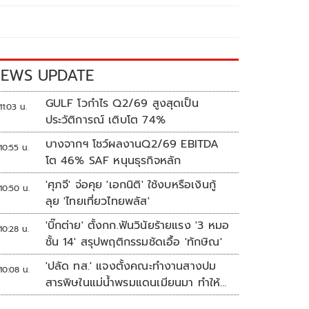
EWS UPDATE
GULF โวกำไร Q2/69 สูงสุดเป็น
11:03 น.
ประวัติการณ์ เติบโต 74%
บางจากฯ โชว์ผลงานQ2/69 EBITDA
10:55 น.
โต 46% SAF หนุนธุรกิจหลัก
'ศุภจี' จ่อคุย 'เอกนิติ' ใช้งบหรือเงินกู้
10:50 น.
ลุย 'ไทยเที่ยวไทยพลัส'
'บิ๊กต่าย' ตั้งกก.ฟันวินัยร้ายแรง '3 หมอ
10:28 น.
ชั้น 14' สรุปพฤติกรรมชัดเอื้อ 'ทักษิณ'
'ปลัด ทส.' แจงตั้งคณะทำงานสางปม
10:08 น.
สารพิษในแม่น้ำพรมแดนเมียนมา ทำให้
แก้ปัญหารวดเร็ว