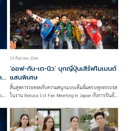
นดับ
Cherry Magic 30 ยังซิง
19 กันยายน 2566
'ออฟ-กัน-เต-นิว' บุกญี่ปุ่นเสิร์ฟโมเมนต์
จาก
แสนพิเศษ
สิ้นสุดการรอคอยกับความสนุกแบบเต็มอิ่มครบทุกอรรถรส
top)
ในงาน Beluca 1st Fan Meeting in Japan กับการบินลัด
ัด
ฟ้าไปมอบความบันเทิงให้กับแฟนๆ แดนอาทิตย์อุทัย
รวม
ของ 4 นักแสดงสุดฮอต ออฟ-จุมพล อดุลกิตติพร, กัน-
ั้ง
อรรถพันธ์ พูลสวัสดิ์, เต-ตะวัน วิหครัตน์, นิว-ฐิติภูมิ เตชะ
ความ
อภัยคุณ สังกัด GMMTV จัดเต็มด้วยโชว์สุดเอ็กซ์คลูซีฟ ตื่น