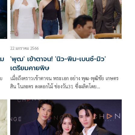
่าง
ตาตื่นใจ ทั้งร้องเต้น เล่นเกมบนเวทีกันอย่างสนุกสนาน
พร้อมเสิร์ฟโมเมนต์ดีต่อใจที่ทำเอาแฟนๆ ชาวญี่ปุ่น
ฟูลฟิลขั้นสุด โดยจัดขึ้น 2 รอบการแสดง ณ Toyosu PIT
กรุงโตเกียว ประเทศญี่ปุ่น
22 มกราคม 2566
ีม
'พุฒ' เข้าตาจน! 'นิว-พิม-เบนซ์-มิว'
เตรียมคายพิษ
บบ
เมื่อถึงคราวเข้าตาจน พระเอก อย่าง พุฒ-พุฒิชัย เกษตร
สิน ในละคร ดงดอกไม้ ช่องวัน31 ซึ่งผลิตโดย
น
CHANGE2561 คงต้องสู้ยิบตา เรียกว่ามีแผนไม้เด็ดอะไร
ตติ
คงต้องงัดมาใช้ให้หมด เพราะเหล่าสาวๆ ในดงดอกไม้
ิติ
อย่าง พิม-พิมประภา ตั้งประภาพร ,เบนซ์-ปุณยาพร พูล
พิพัฒน์ และ มิว-ลักษณ์นารา เปี้ยทา ต่างก็พร้อมคายพิษ
น
พุ่งหนามแหลมใส่ไม่ยั้ง