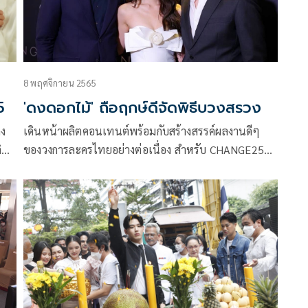
8 พฤศจิกายน 2565
5
'ดงดอกไม้' ถือฤกษ์ดีจัดพิธีบวงสรวง
ดง
เดินหน้าผลิตคอนเทนต์พร้อมกับสร้างสรรค์ผลงานดีๆ
ิต
ของวงการละครไทยอย่างต่อเนื่อง สำหรับ CHANGE2561
าง
ล่าสุดได้ฤกษ์งามยามดีบวงสรวงละครแนวโรแมนติกดราม่
ุณ
า ดงดอกไม้ จากบทประพันธ์ของ นันทนา วีระชน นำโดย
ั้ง
ฉอด-สายทิพย์ มนตรีกุล ณ อยุธยา ประธานเจ้าหน้าที่
บริหาร Chief Executive Officer (CEO) เป็นประธานใน
พิธี