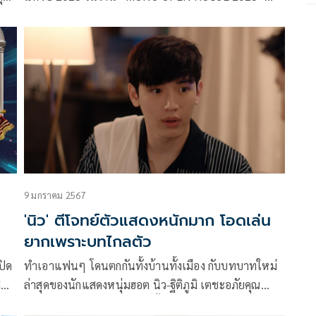
ตอกย้ำความแข็งแกร่งด้วยการขยายธุรกิจผ่านสอง
ลาง
แพลตฟอร์มหลัก ได้แก่ “สถานีโทรทัศน์ช่อง MONO29”
สุด
9 มกราคม 2567
'นิว' ตีโจทย์ตัวแสดงหนักมาก โอดเล่น
ยากเพราะบทไกลตัว
ปิด
ทำเอาแฟนๆ โดนตกกันทั้งบ้านทั้งเมือง กับบทบาทใหม่
ล่าสุดของนักแสดงหนุ่มฮอต นิว-ฐิติภูมิ เตชะอภัยคุณ
คู่
ในบท อชิ ที่มีความน่ารัก มุ้งมิ้ง ในซีรีส์ฉบับรีเมคเวอร์ชั่น