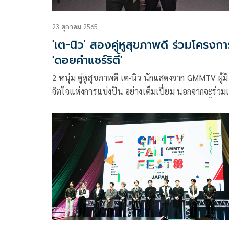
23 ตุลาคม 2565
'เต-นิว' สองคู่หูสุขภาพดี ร่วมโครงกา
'ดอยคำแชร์ริตี้'
2 หนุ่ม คู่หูสุขภาพดี เต-นิว นักแสดงจาก GMMTV ผู้มี
จิตใจแห่งการแบ่งปัน อย่างเต็มเปี่ยม นอกจากจะร่วม
ส่วนหนึ่งในการโปรโมตโครงการ ดอยคำ แชร์ริตี้
(DOIKHAM SHARITY) ที่นำผลิตภัณฑ์สมุนไพรดอยค
มาจัดจำหน่าย เพื่อนำรายได้สมทบทุนมูลนิธิรามาธิบด
ในการสร้างศูนย์นวัตกรรมการแพทย์เพื่อผู้ป่วยสูงวัย
ผู้ป่วยระยะท้ายแล้ว ทั้งคู่ยังโชว์ผลงานการออกแบบ
ลวดลายบนแพ็กเกจสเปรย์แอลกอฮอล์กลิ่นสมุนไพรโ
ใจวัยรุ่นอีกด้วย