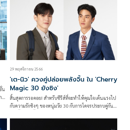
 ใน
ไทยจากมังงะญี่ปุ่นเรื่องดัง Cherry Magic 30 ยังซิง จาก
GMMTV โดยหนุ่มนิวได้เผยถึงการทำงานในครั้งนี้ว่า
าร
สุข
้า
29 พฤศจิกายน 2566
'เต-นิว' ควงคู่ปล่อยพลังจิ้น ใน 'Cherry
Magic 30 ยังซิง'
ั่น
ก
สิ้นสุดการรอคอย! สำหรับซีรีส์ที่จะทำให้คุณใจเต้นแรงไป
กับความรักซิงๆ ของหนุ่มวัย 30 กับการโคจรประกบคู่กัน
วาม
อีกครั้งของคู่จิ้นคู่ฮอต เต-ตะวัน วิหครัตน์ และ นิว-ฐิติภูมิ
ก
เตชะอภัยคุณ ที่ควงคู่ปล่อยพลังจิ้นชวนฟินในซีรีส์เรื่อง
ใหม่ที่มีกระแสการรอชมจากแฟนๆ มากที่สุดแห่งปี