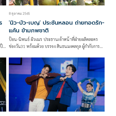
8 ตุลาคม 2565
ร
'นิว-บัว-เบญ' ประชันหลอน ถ่ายทอดรัก-
แค้น ข้ามภพชาติ
ป้อน-นิพนธ์ ผิวเณร ประธานเจ้าหน้าที่ฝ่ายผลิตละคร
เป็น
ช่องวัน31 พร้อมด้วย บรรจง สินธนมงคลกุล ผู้กำกับการ
แสดง ถือฤกษ์งามยามดีเช้าวันที่ 6 ตุลาคม 2565 นำทีม
ำ
เหล่านักแสดงและทีมงาน ทำพิธีบวงสรวงเพื่อความเป็น
ีฯ
สิริมงคล กับละคร มณีพิศวาส เรื่องราวความรัก ความแค้น
และ
ข้ามภพชาติ
ดน