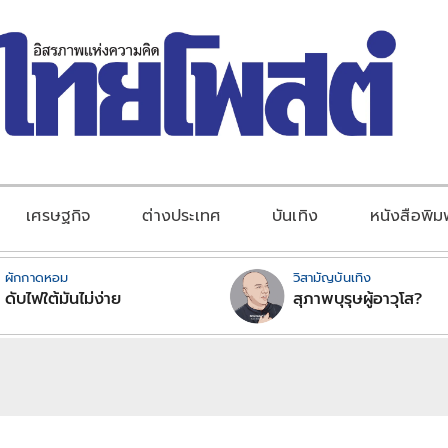
เศรษฐกิจ
ต่างประเทศ
บันเทิง
หนังสือพิม
ผักกาดหอม
วิสามัญบันเทิง
ดับไฟใต้มันไม่ง่าย
สุภาพบุรุษผู้อาวุโส?