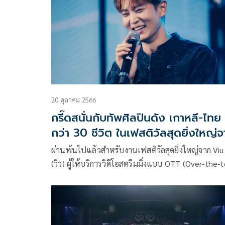
ประเทศไทย, อินโดนีเซีย, ฟิลิปปินส์, สิงคโปร์ และอั
อื่นๆ อีกหลายพื้นที่ ในทุก EP. ที่ออกอากาศ
20 ตุลาคม 2566
กรี๊ดสนั่นกับทัพศิลปินดัง เกาหลี-ไทย
กว่า 30 ชีวิต ในเฟสติวัลสุดยิ่งใหญ่
'Viu'
ผ่านพ้นไปแล้วสำหรับงานเฟสติวัลสุดยิ่งใหญ่จาก Viu
(วิว) ผู้ให้บริการวิดีโอสตรีมมิ่งแบบ OTT (Over-the-
ระดับภูมิภาคจากกลุ่มบริษัท PCCW Media ที่ล่าสุดได้จ
งานเฟสติวัล “Viu Scream Dates” เทศกาลงานกรี๊ด 
แฟนมีตแห่งชาติ! ที่รวมเหล่าศิลปินและนักแสดงจากท
ฝั่งเกาหลีและไทยเอาไว้ในงานเดียว เรียกได้ว่าสร้าง