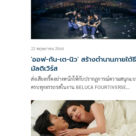
ประทับใจพร้อมเรียกเสียงกรี๊ดจากเหล่าแฟนคลับได้อย
ท่วมท้น
22 พฤษภาคม 2566
'ออฟ-กัน-เต-นิว' สร้างตำนานภายใต้ธ
มัลติเวิร์ส
ส่งเสียงกรี๊ดอย่างหนักให้กับปรากฏการณ์ความสนุกแ
ครบทุกอรรถรสในงาน BELUCA FOURTIVERSE
CONCERT จาก GMMTV กับคอนเสิร์ตใหญ่ครั้งแรกใ
ประเทศไทยของ 4 นักแสดงสุดฮอต ออฟ-จุมพล อดุลกิ
พร, กัน-อรรถพันธ์ พูลสวัสดิ์, เต-ตะวัน วิหครัตน์, นิว-ฐ
ภูมิ เตชะอภัยคุณ จัดเต็มภายใต้ธีมมัลติเวิร์สที่อัดแน่นไป
ด้วยโชว์สุดเอ็กซ์คลูซีฟ ตื่นตาตื่นใจ ทั้งร้องเล่นเต้นบ