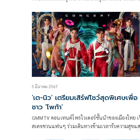
จาก GMMTV กับซีรีส์ Friendshit Forever เพื่อนสนิท
พิษสหาย กับเรื่องราวความสัมพันธ์สุดซับซ้อน ท่ามก
ความอิจฉาริษยา ที่นำไปสู่การหักหลังและเกมแก้แค้น
เข้มข้น
5 มีนาคม 2567
'เต-นิว' เตรียมเสิร์ฟโชว์สุดพิเศษเพื่อ
ชาว 'โพก้า'
GMMTV คอนเทนต์โพรไวเดอร์ชั้นนำของเมืองไทย เ
สเตจชวนแฟนๆ ร่วมเดินทางข้ามเวลารับความสุขแสน
พิเศษแบบฉ่ำๆ ไปกับคอนเสิร์ตสุดเอ็กซ์คลูซีฟของคู่จิ้น