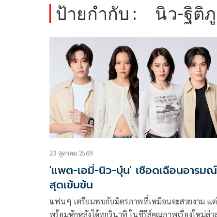
ป้ายกำกับ :
นิว-ฐิติภู
23 ตุลาคม 2568
'แพต-เอมี่-นิว-บุ๋น' เชือดเฉือนอารมณ์
สุดเข้มข้น
แฟนๆ เตรียมพบกับมิตรภาพที่เหมือนจะสวยงาม แต
พร้อมหักหลังได้ทุกวินาที ในซีรีส์คุณภาพเรื่องใหม่ล่าส