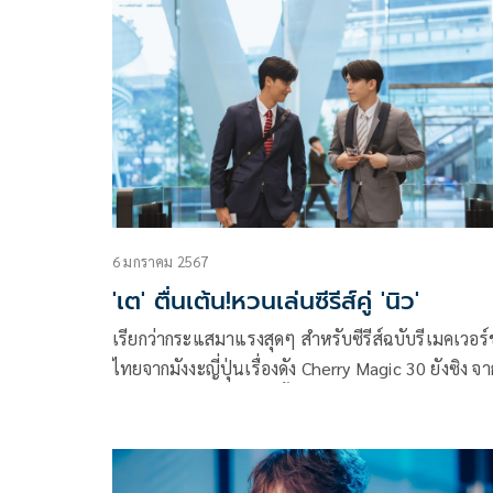
ฮอต เต-ตะวัน วิหครัตน์ และ นิว-ฐิติภูมิ เตชะอภัยคุณ
งาน POLCA TIME TRAVELING CONCERT ที่จัดหนักจัด
เต็มเสิร์ฟความสนุกพร้อมเนรมิตโชว์สุดอลังการตระก
ตา จากคอนเซ็ปต์ TI ME TRAVELING สู่จักรวาลความ
ของ เต-นิว ที่เตรียมขนมาสร้างรอยยิ้มให้เหล่า #โพก
(POLCA : ชื่อแฟนด้อม) ได้ฟินกันแบบจุ ใจ
6 มกราคม 2567
'เต' ตื่นเต้น!หวนเล่นซีรีส์คู่ 'นิว'
เรียกว่ากระแสมาแรงสุดๆ สำหรับซีรีส์ฉบับรีเมคเวอร์ช
ไทยจากมังงะญี่ปุ่นเรื่องดัง Cherry Magic 30 ยังซิง จา
GMMTV เมื่อหนุ่มเวอร์จิ้นมี Magic ความรักสุดนุบนิบจึง
เกิดขึ้น ซึ่งออกอากาศไปเพียงไม่กี่ EP ก็โกยคะแนนค
นิยมจากแฟนๆ อย่างล้นหลาม ฟินจัดเต็มดันแฮชแท็
#CherryMagicTH พุ่งติดเทรนด์ X อันดับ 1 ใน