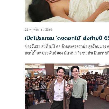
เวทีแสงสีเสียงตระการตา และเสิร์ฟโมเมนต์ดีต่อใจ
22 พฤศจิกายน 2565
เปิดโปรแกรม 'ดงดอกไม้' ส่งท้ายปี 6
ช่องวัน31 ส่งท้ายปี 65 ด้วยละครดราม่า สุดร้อนแรง 
ดอกไม้ บทประพันธ์ของ นันทนา วีรชน ดำเนินการผล
โดย CHANGE2561 โดยเป็นการจับเอา สองพระเอกต่
รุ่น พุฒ-พุฒิชัย เกษตรสิน และ นิว-ฐิติภูมิ เตชะอภัยค
ประชันฝีมือกับ เหล่าดอกไม้ฝีมือเฉียบ พิม-พิมประภา ต
ประภาพร ,พิงกี้-สาวิกา ไชยเดช ,เบนซ์-ปุณยาพร พูล
พิพัฒน์ และ มิว-ลักษณ์นารา เปี้ยทา