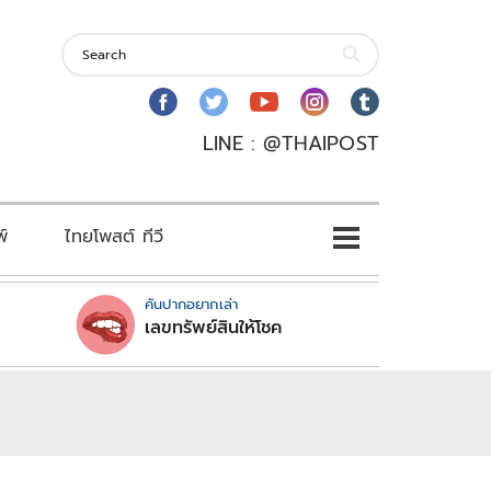
LINE : @THAIPOST
พ์
ไทยโพสต์ ทีวี
คันปากอยากเล่า
เลขทรัพย์สินให้โชค