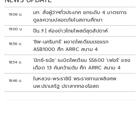
มท. สั่งผู้ว่าฯทั่วประเทศ ยกระดับ 4 มาตรการ
19:06 น.
ดูแลความปลอดภัยในสถานศึกษา
19:00 น.
ปืน..!! | ห้องข่าวไทยโพสต์สุดสัปดาห์
'ชิพ-นครินทร์' ผงาดโพเดียมเรซแรก
18:56 น.
ASB1000 ศึก ARRC สนาม 4
'มิกซ์-ธนัช' ระเบิดโพเดียม SS600 'เฟอร์' แซง
18:54 น.
เดือด 13 คันคว้าแต้ม ศึก ARRC สนาม 4
ในหลวง-พระราชินี พระราชทานเพลิงศพ
18:46 น.
นพ.ปราเสริฐ ปราสาททองโอสถ