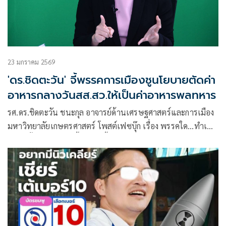
23 มกราคม 2569
'ดร.ชิดตะวัน' จี้พรรคการเมืองชูนโยบายตัดค่า
อาหารกลางวันสส.สว.ให้เป็นค่าอาหารพลทหาร
รศ.ดร.ชิดตะวัน ชนะกุล อาจารย์ด้านเศรษฐศาสตร์และการเมือง
มหาวิทยาลัยเกษตรศาสตร์ โพสต์เฟซบุ๊ก เรื่อง พรรคใด…ทำเพื่อ
ทหารชั้นผู้น้อย?! มีเนื้อหาดังนี้