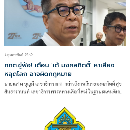
4 กุมภาพันธ์ 2569
กกต.ขู่ฟ่อ! เตือน 'เต้ มงคลกิตติ์' หาเสียง
หลุดโลก อาจผิดกฎหมาย
นายแสวง บุญมี เลขาธิการกกต. กล่าวถึงกรณีนายมงคลกิตติ์ สุข
สินธารานนท์ เลขาธิการพรรคทางเลือกใหม่ ในฐานะแคนดิเดท
นายกรัฐมนตรี ได้มีการหาเสียงต่อสาธารณะชน โดยชูนโยบาย
เปลี่ยนโลก เช่น จูราสิค พาร์ค ไดโนเสาร์มีชีวิต เที่ยวอาบอบนวด
คนละครึ่ง รวมถึงการซื้อทีมฟุตบอลแมนเชสเตอร์ยูไนเต็ด ฯลฯ