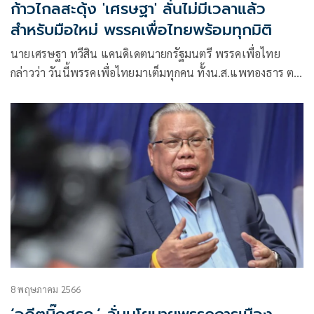
ก้าวไกลสะดุ้ง 'เศรษฐา' ลั่นไม่มีเวลาแล้ว
สำหรับมือใหม่ พรรคเพื่อไทยพร้อมทุกมิติ
นายเศรษฐา ทวีสิน แคนดิเดตนายกรัฐมนตรี พรรคเพื่อไทย
กล่าวว่า วันนี้พรรคเพื่อไทยมาเต็มทุกคน ทั้งน.ส.แพทองธาร ตน
และกรรมการ
8 พฤษภาคม 2566