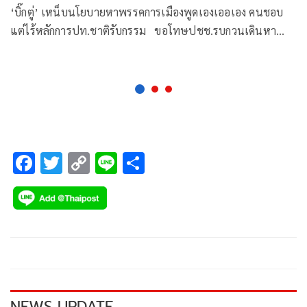
‘บิ๊กตู่’ เหน็บนโยบายหาพรรคการเมืองพูดเองเออเอง คนชอบ
แต่ไร้หลักการปท.ชาติรับกรรม ขอโทษปชช.รบกวนเดินหา
เสียงตลาด เผยนโยบายพรรคใกล้เสร็จส่งกกต.แล้ว
F
T
C
Li
S
ac
wi
o
n
h
e
tt
p
e
ar
b
er
y
e
o
Li
o
n
k
k
NEWS UPDATE