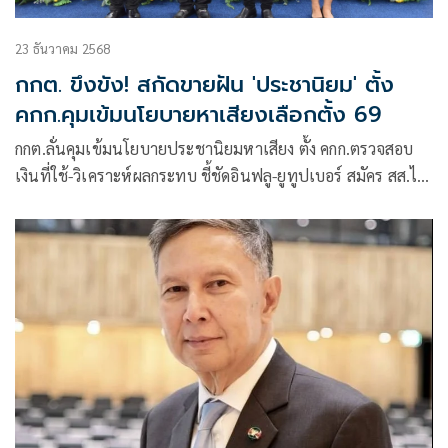
23 ธันวาคม 2568
กกต. ขึงขัง! สกัดขายฝัน 'ประชานิยม' ตั้ง
คกก.คุมเข้มนโยบายหาเสียงเลือกตั้ง 69
กกต.ลั่นคุมเข้มนโยบายประชานิยมหาเสียง ตั้ง คกก.ตรวจสอบ
เงินที่ใช้-วิเคราะห์ผลกระทบ ชี้ชัดอินฟลู-ยูทูปเบอร์ สมัคร สส.ไม่
เข้าข่ายลักษณะต้องห้าม ไม่เป็นเจ้าของ-ถือหุ้นสื่อ เป็นผู้ใช้สื่อ