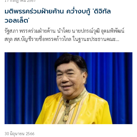
17 กรกฎาคม 2567
มติพรรคร่วมฝ่ายค้าน คว่ำงบกู้ 'ดิจิทัล
วอลเล็ต'
รัฐสภา พรรคร่วมฝ่ายค้าน นำโดย นายปกรณ์วุฒิ อุดมพิพัฒน์
สกุล สส.บัญชีรายชื่อพรรคก้าวไกล ในฐานะประธานคณะ
กรรมการประสาน
30 มิถุนายน 2566