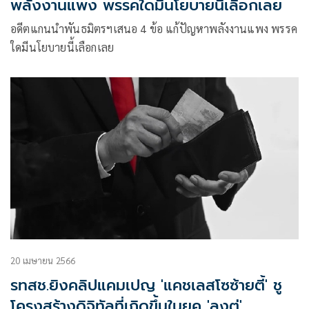
พลังงานแพง พรรคใดมีนโยบายนี้เลือกเลย
อดีตแกนนำพันธมิตรฯเสนอ 4 ข้อ แก้ปัญหาพลังงานแพง พรรค
ใดมีนโยบายนี้เลือกเลย
20 เมษายน 2566
รทสช.ยิงคลิปแคมเปญ 'แคชเลสโซซ้ายตี้' ชู
โครงสร้างดิจิทัลที่เกิดขึ้นในยุค 'ลุงตู่'