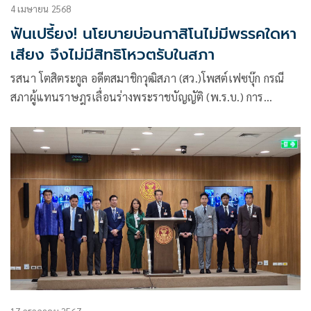
4 เมษายน 2568
ฟันเปรี้ยง! นโยบายบ่อนกาสิโนไม่มีพรรคใดหา
เสียง จึงไม่มีสิทธิโหวตรับในสภา
รสนา โตสิตระกูล อดีตสมาชิกวุฒิสภา (สว.)โพสต์เฟซบุ๊ก กรณี
สภาผู้แทนราษฎรเลื่อนร่างพระราชบัญญัติ (พ.ร.บ.) การ
ประกอบธุรกิจสถานบันเทิงครบวงจร หรือ เอ็นเตอร์เทนเมนต์
คอมเพล็กซ์ ขึ้นมาพิจารณา ในวันที่ 9 เม.ย.ก่อนวาระอื่นๆ ว่า