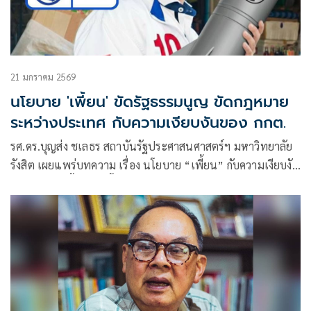
21 มกราคม 2569
นโยบาย 'เพี้ยน' ขัดรัฐธรรมนูญ ขัดกฎหมาย
ระหว่างประเทศ กับความเงียบงันของ กกต.
รศ.ดร.บุญส่ง ชเลธร สถาบันรัฐประศาสนศาสตร์ฯ มหาวิทยาลัย
รังสิต เผยแพร่บทความ เรื่อง นโยบาย “เพี้ยน” กับความเงียบงัน
ของ กกต. มีเนื้อหาดังนี้