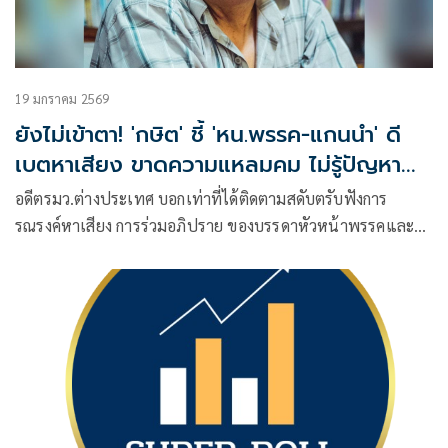
19 มกราคม 2569
ยังไม่เข้าตา! 'กษิต' ชี้ 'หน.พรรค-แกนนำ' ดี
เบตหาเสียง ขาดความแหลมคม ไม่รู้ปัญหา
สังคมไทยจริง
อดีตรมว.ต่างประเทศ บอกเท่าที่ได้ติดตามสดับตรับฟังการ
รณรงค์หาเสียง การร่วมอภิปราย ของบรรดาหัวหน้าพรรคและ
แกนนำแล้ว ยังไม่มีความประทับใจ