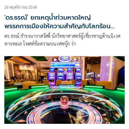
26 พฤศจิกายน 2568
'ดร.ธรณ์' ยกเหตุน้ำท่วมหาดใหญ่
พรรคการเมืองให้ความสำคัญกับโลกร้อน
กลายเป็นนโยบายหลัก
ดร.ธรณ์ ธำรงนาวาสวัสดิ์ นักวิทยาศาสตร์ผู้เชี่ยวชาญด้านนิเวศ
ทางทะเล โพสต์ข้อความบนเฟซบุ๊ก ว่า