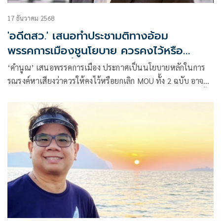
17 ธันวาคม 2568
'อดีตสว.' เสนอทำประชามติทางอ้อม
พรรคการเมืองชูนโยบาย ควรคงไว้หรือ
ยกเลิก MOUทั้ง 2 ฉบับ
‘คำนูณ’ เสนอพรรคการเมือง ประกาศเป็นนโยบายหลักในการ
รณรงค์หาเสียงว่าควรให้คงไว้หรือยกเลิก MOU ทั้ง 2 ฉบับ อาจ
พอพูดได้ว่าเป็นการออกเสียงประขามติทางอ้อมผ่านการเลือกตั้ง