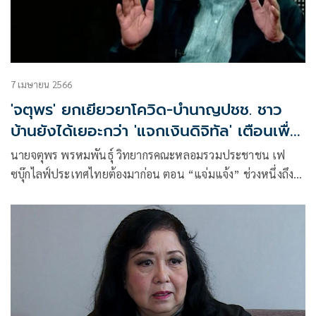
7 เมษายน 2566
'จตุพร' ยกเยียวยาโควิด-บำนาญปชช. ชาว
บ้านยังได้เยอะกว่า 'แจกเงินดิจิทัล' เตือนเพื่อ
ไทย ระวังทำระบบการเงินพัง
นายจตุพร พรหมพันธุ์ วิทยากรคณะหลอมรวมประชาชน เฟ
ซบุ๊กไลฟ์ประเทศไทยต้องมาก่อน ตอน “แจ่มแจ้ง” ช่วงหนึ่งถึง
นโยบายใช้เงินดิจิทัลในรัศมี