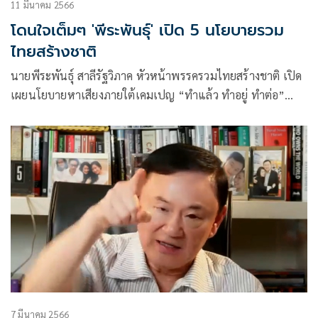
11 มีนาคม 2566
โดนใจเต็มๆ 'พีระพันธ์ุ' เปิด 5 นโยบายรวม
ไทยสร้างชาติ
นายพีระพันธุ์ สาลีรัฐวิภาค หัวหน้าพรรครวมไทยสร้างชาติ เปิด
เผยนโยบายหาเสียงภายใต้เคมเปญ “ทำแล้ว ทำอยู่ ทำต่อ”
ตามยุทธศาสตร์ของ พล.อ.ประยุทธ์ จันทร์โอชา นายกรัฐมนตรี
และรมว.กลาโหม
7 มีนาคม 2566