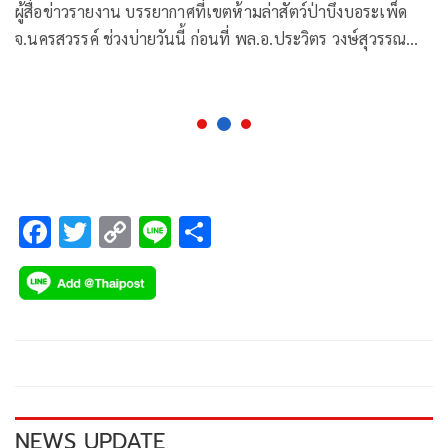
ผู้สื่อข่าวรายงาน บรรยากาศที่เขตห้ามล่าสัตว์ป่าบึงบอระเพ็ด
จ.นครสวรรค์ ช่วงบ่ายวันนี้ ก่อนที่ พล.อ.ประวิตร วงษ์สุวรรณ
รองนายกรัฐมนตรี
F
T
C
Li
S
ac
wi
o
n
h
e
tt
p
e
ar
b
er
y
e
o
Li
o
n
k
k
NEWS UPDATE