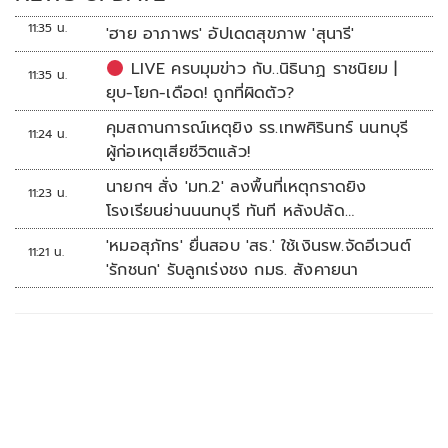
11:35 น.
'ฮาย อาภาพร' อัปเดตสุขภาพ 'สุนารี'
LIVE ครบมุมข่าว กับ..นิธินาฏ ราชนิยม |
11:35 น.
ยุบ-โยก-เดือด! ถูกที่ผิดตัว?
คุมสถานการณ์เหตุยิง รร.เทพศิรินทร์ นนทบุรี
11:24 น.
ผู้ก่อเหตุเสียชีวิตแล้ว!
นายกฯ สั่ง 'มท.2' ลงพื้นที่เหตุกราดยิง
11:23 น.
โรงเรียนย่านนนทบุรี ทันที หลังปลัด
มท.รายงานความคืบหน้า
'หมอสุภัทร' ยื่นสอบ 'สธ.' ใช้เงินรพ.จัดอีเวนต์
11:21 น.
'รักชนก' รับลูกเร่งชง กมธ. สังคายนา