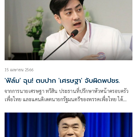
15 เมษายน 2566
'ฟิล์ม' ฉุน! ตบปาก 'เศรษฐา' จับผิดพปชร.
จากการนายเศรษฐา ทวีสิน ประธานที่ปรึกษาหัวหน้าครอบครัว
เพื่อไทย และแคนดิเดตนายกรัฐมนตรีของพรรคเพื่อไทย ได้
กล่าวพาดพิงถึงนโยบายบัตรประชารัฐ 700 บาท หรือบัตรลุง
ป้อม ของพรรคพลังประชา