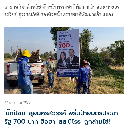
นายกรณ์ จาติกวณิช หัวหน้าพรรคชาติพัฒนากล้า และ นายอร
รถวิชช์ สุวรรณภักดี รองหัวหน้าพรรคชาติพัฒนากล้า แถลง
นโยบายเศรษฐกิจชุดที่ 2
20 มกราคม 2566
'บิ๊กป้อม' ลุยนครสวรรค์ พรึ่บป้ายบัตรประชา
รัฐ 700 บาท ฮือฮา 'สส.นิโรธ' ถูกล่ามโซ่!