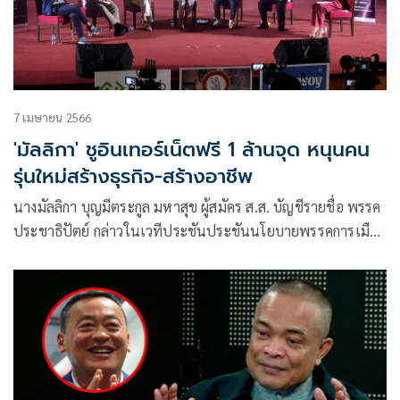
7 เมษายน 2566
'มัลลิกา' ชูอินเทอร์เน็ตฟรี 1 ล้านจุด หนุนคน
รุ่นใหม่สร้างธุรกิจ-สร้างอาชีพ
นางมัลลิกา บุญมีตระกูล มหาสุข ผู้สมัคร ส.ส. บัญชีรายชื่อ พรรค
ประชาธิปัตย์ กล่าวในเวทีประชันประชันนโยบายพรรคการเมือง
ที่หอประชุม