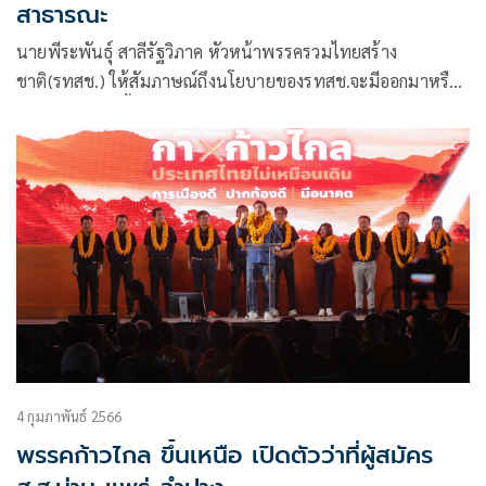
สาธารณะ
นายพีระพันธุ์ สาลีรัฐวิภาค หัวหน้าพรรครวมไทยสร้าง
ชาติ(รทสช.) ให้สัมภาษณ์ถึงนโยบายของรทสช.จะมีออกมาหรือ
ยัง เพราะขณะนี้หลายพรรคเริ่มเปิดกันออกมาแล้ว ว่า รทสช.จะ
เริ่มทยอยเปิดนโยบายออกมาในเดือน
4 กุมภาพันธ์ 2566
พรรคก้าวไกล ขึ้นเหนือ เปิดตัวว่าที่ผู้สมัคร