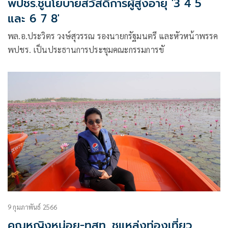
พปชร.ชูนโยบายสวัสดิการผู้สูงอายุ '3 4 5
และ 6 7 8'
พล.อ.ประวิตร วงษ์สุวรรณ รองนายกรัฐมนตรี และหัวหน้าพรรค
พปชร. เป็นประธานการประชุมคณะกรรมการขั
9 กุมภาพันธ์ 2566
คุณหญิงหน่อย-ทสท. ชูแหล่งท่องเที่ยว