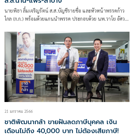
ส.ส.น่าน-แพร่-ลำปาง
นายพิธา ลิ้มเจริญรัตน์ ส.ส.บัญชีรายชื่อ และหัวหน้าพรรคก้าว
ไกล (ก.ก.) พร้อมด้วยแกนนำพรรค ประกอบด้วย นพ.วาโย อัศว
รุ่งเรือง ส.ส.บัญชีราย
21 มกราคม 2566
ชาติพัฒนากล้า ขายฝันลดภาษีบุคคล เงิน
เดือนไม่ถึง 40,000 บาท ไม่ต้องเสียภาษี!