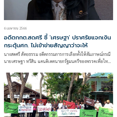
6 เมษายน 2566
อดีตกกต.สดศรี ชี้ 'เศรษฐา' ปราศรัยแจกเงิน
กระตุ้นศก. ไม่เข้าข่ายสัญญาว่าจะให้
นางสดศรี​ สัตยธรรม​ อดีตกรรมการการเลือกตั้ง​ให้สัมภาษณ์กรณี
นายเศรษฐา​ ทวีสิน​ แคนดิเดตนายกรัฐมนตรีของพรรคเพื่อไทย​
กล่าวปราศรัย