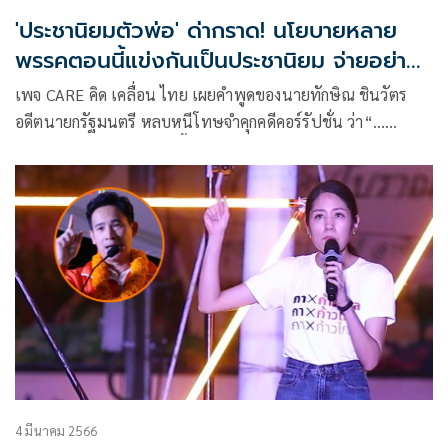
'ประชานิยมตัวพ่อ' ด่ากราด! นโยบายหลาย
พรรคตอนนี้แข่งกันเป็นประชานิยม จ่ายอย่าง
เดียว แต่หาเงินไม่เป็น
เพจ CARE คิด เคลื่อน ไทย เผยคำพูดของนายทักษิณ ชินวัตร
อดีตนายกรัฐมนตรี หลบหนีโทษจำคุกคดีคอร์รัปชั่น ว่า“…
นโยบายหลายพรรคตอนนี้แข่งกันเป็นประชานิยม จ่ายอย่าง
เดียว แต่หาเงินไม่เป็น…”
4 มีนาคม 2566