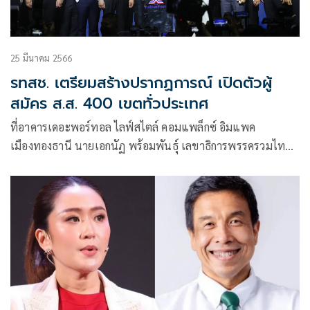
25 มีนาคม 2566
รทสช. เตรียมสร้างปรากฏการณ์ เปิดตัวผู้
สมัคร ส.ส. 400 เขตทั่วประเทศ
ที่อาคารเดอะพอร์ทอล ไลฟ์สไตล์ คอมแพล็กซ์ อิมแพค
เมืองทองธานี นายเอกนัฏ พร้อมพันธุ์ เลขาธิการพรรครวมไทย
สร้างชาติ (รทสช.) ให้สัมภาษณ์ก่อนกา