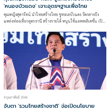
'หนองบัวแดง' เจาะอุดรฯฐานเพื่อไทย
คุณหญิงสุดารัตน์ นำไทยสร้างไทย ชูทะเลบัวแดง วัดกลางบึง
แหล่งท่องเที่ยวอุดรธานี สร้างรายได้ หนุนใช้แอพพลิเคชั่น เปิด
โลกการท่องเที่ยวแห่งใหม่ ทั้งในและต่างประเทศ
4 กุมภาพันธ์ 2566
จับตา 'รวมไทยสร้างชาติ' จ่อเปิดนโยบาย