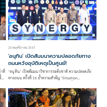
20 พฤศจิกายน 2567
'อนุทิน' เปิดสัมมนาความปลอดภัยทาง
ถนนหวังอุบัติเหตุเป็นศูนย์!
าที่
‘อนุทิน’ เปิดสัมมนาวิชาการระดับชาติ ความปลอดภัย
ทางถนน ครั้งที่ 16 ย้ำความสำคัญ ‘Situation
ะทบ
awareness’ ตื่นตัว ตระหนัก รับผิดชอบ ชี้ต้องทำ
อุบัติเหตุให้เป็นศูนย์ เพราะหนึ่งชีวิตก็เป็นเกรดเอฟแล้ว