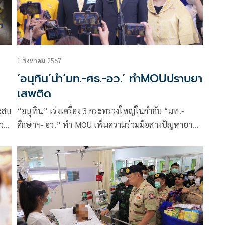
1 สิงหาคม 2567
‘อนุทิน’นำ‘มท.-ศธ.-อว.’ ทำMOUปราบยา
เสพติด
ะสบ
“อนุทิน” เร่งเครื่อง 3 กระทรวงใหญ่ในกำกับ “มท.-
่วม
ศึกษาฯ- อว.” ทำ MOU เพิ่มความร่วมมือสางปัญหายา
เสพติด