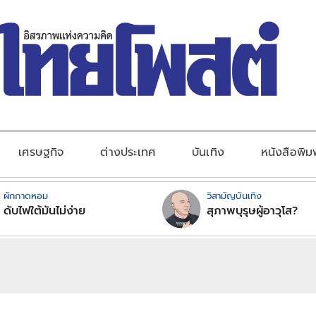
เศรษฐกิจ
ต่างประเทศ
บันเทิง
หนังสือพิม
ผักกาดหอม
วิสามัญบันเทิง
ดับไฟใต้มันไม่ง่าย
สุภาพบุรุษผู้อาวุโส?