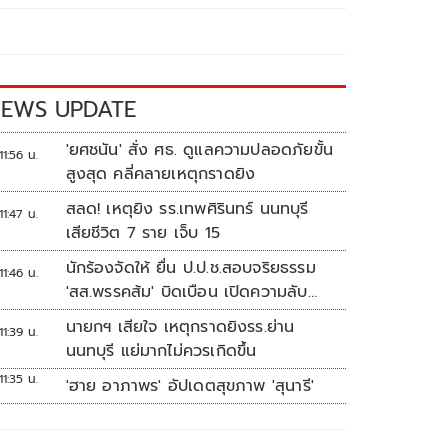
EWS UPDATE
'ยศชนัน' สั่ง ศธ. ดูแลความปลอดภัยขั้น
11:56 น.
สูงสุด คลี่คลายเหตุกราดยิง
สลด! เหตุยิง รร.เทพศิรินทร์ นนทบุรี
11:47 น.
เสียชีวิต 7 ราย เจ็บ 15
นักร้องจัดให้ ยื่น ป.ป.ช.สอบจริยธรรม
11:46 น.
'สส.พรรคส้ม' บิดเบือน เปิดความลับ
'บังเกอร์ทหาร'
นายกฯ เสียใจ เหตุกราดยิงรร.ย่าน
11:39 น.
นนทบุรี แย่มากไม่ควรเกิดขึ้น
11:35 น.
'ฮาย อาภาพร' อัปเดตสุขภาพ 'สุนารี'