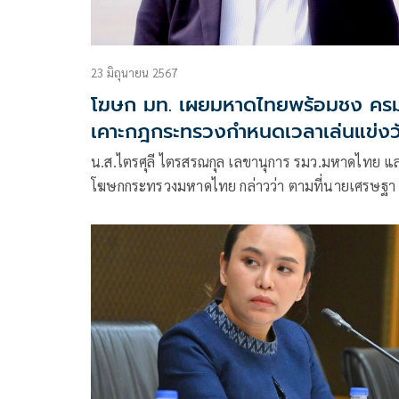
23 มิถุนายน 2567
โฆษก มท. เผยมหาดไทยพร้อมชง ครม
เคาะกฎกระทรวงกำหนดเวลาเล่นแข่งว
ลาน 18.00 น. ถึง 06.00 น. ของวันรุ
น.ส.ไตรศุลี ไตรสรณกุล เลขานุการ รมว.มหาดไทย แ
ขึ้น หนุนท่องเที่ยวกระตุ้นเศรษฐกิจตา
โฆษกกระทรวงมหาดไทย กล่าวว่า ตามที่นายเศรษฐา 
นโยบายนายกรัฐมนตรี 'อนุทิน' มอบ
สิน นายกรัฐมนตรี ได้มอบหมายให้กระทรวงมหาดไท
ปกครองวางมาตรการกวดขัน ป้องกั
ดูแลปรับปรุงข้อกฎหมายเพื่อให้การแข่งขันวัวลาน
จ.เพชรบุรี
ผลกระทบสังคม