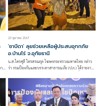
20 ตุลาคม 2567
า
'ซาบีดา' ลุยช่วยเหลือผู้ประสบอุทกภัย
อ.บ้านไร่ จ.อุทัยธานี
น.ส.ไตรศุลี ไตรสรณกุล โฆษกกระทรวงมหาดไทย กล่าว
วาม
ว่า กรมป้องกันและบรรเทาสาธารณภัย (ปภ.) ได้รายงาน
าม
มีฝนตกหนักทำให้น้ำป่าไหลหลากเข้าท่วมในพื้นที่
ต.บ้านไร่ อ.บ้านไร่ จ. อุทัยธานี