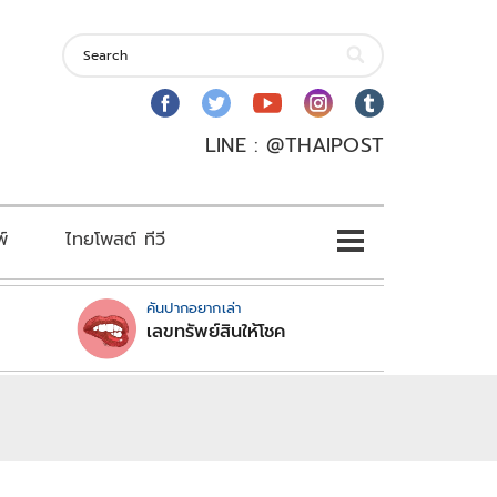
LINE : @THAIPOST
พ์
ไทยโพสต์ ทีวี
คันปากอยากเล่า
เลขทรัพย์สินให้โชค