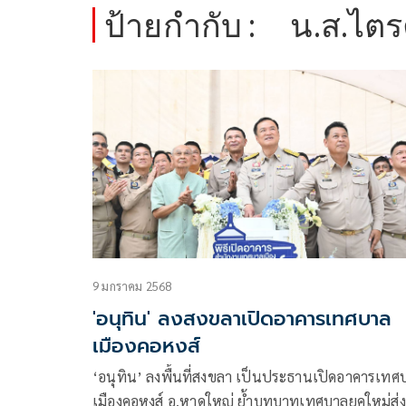
ป้ายกำกับ :
น.ส.ไตร
9 มกราคม 2568
'อนุทิน' ลงสงขลาเปิดอาคารเทศบาล
เมืองคอหงส์
‘อนุทิน’ ลงพื้นที่สงขลา เป็นประธานเปิดอาคารเทศ
เมืองคอหงส์ อ.หาดใหญ่ ย้ำบทบาทเทศบาลยุคใหม่ส่ง