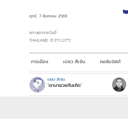
ศุกร์, 7 สิงหาคม 2569
สภาพอากาศวันนี้
THAILAND 31.3°C/27°C
การเมือง
เปลว สีเงิน
คอลัมนิสต์
เปลว สีเงิน
‘เรามาอวยกันเถิด’