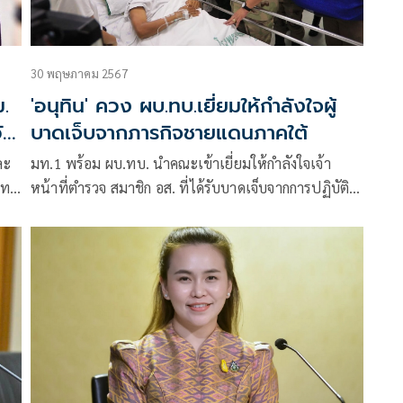
30 พฤษภาคม 2567
.
'อนุทิน' ควง ผบ.ทบ.เยี่ยมให้กำลังใจผู้
ัว
บาดเจ็บจากภารกิจชายแดนภาคใต้
่ง
ละ
มท.1 พร้อม ผบ.ทบ. นำคณะเข้าเยี่ยมให้กำลังใจเจ้า
ม
ทวี
หน้าที่ตำรวจ สมาชิก อส. ที่ได้รับบาดเจ็บจากการปฏิบัติ
ย
ภารกิจในจังหวัดชายแดนใต้ พร้อมกำชับให้ดูแลช่วย
น
เหลือครอบคลุมถึงครอบครัวผู้บาดเจ็บ