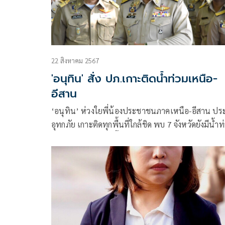
22 สิงหาคม 2567
'อนุทิน' สั่ง ปภ.เกาะติดน้ำท่วมเหนือ-
อีสาน
‘อนุทิน’ ห่วงใยพี่น้องประชาชนภาคเหนือ-อีสาน ปร
อุทกภัย เกาะติดทุกพื้นที่ใกล้ชิด พบ 7 จังหวัดยังมีน้ำท
จ.น่านมีระดับน้ำสูงขึ้น กำชับ ปภ. ประสานหน่วย
เกี่ยวข้องเร่งช่วยเหลือ