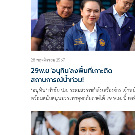
28 พฤศจิกายน 2567
29พ.ย.'อนุทิน'ลงพื้นที่เกาะติด
สถานการณ์น้ำท่วม!
‘อนุทิน’ กำชับ ปภ. ระดมสรรพกำลังเครื่องจักร เจ้าหน้
พร้อมสนับสนุนบรรเทาอุทกภัยภาคใต้ 29 พ.ย. นี้ ลงพื้น
ที่เกาะติดสถานการณ์ ล่าสุดมีน้ำท่วมใน 7 จังหวัด กร
ประชาชน 136,219 ครัวเรือน