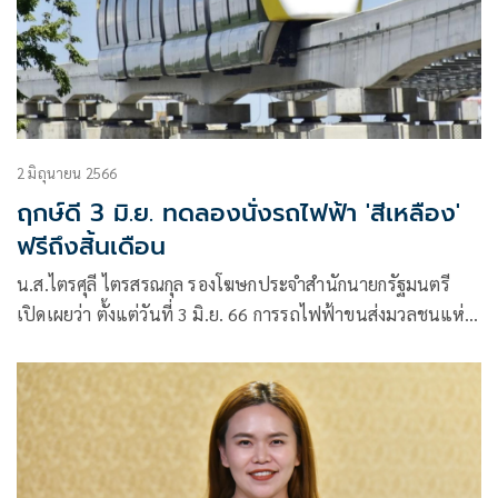
2 มิถุนายน 2566
ฤกษ์ดี 3 มิ.ย. ทดลองนั่งรถไฟฟ้า 'สีเหลือง'
ฟรีถึงสิ้นเดือน
น.ส.ไตรศุลี ไตรสรณกุล รองโฆษกประจำสำนักนายกรัฐมนตรี
เปิดเผยว่า ตั้งแต่วันที่ 3 มิ.ย. 66 การรถไฟฟ้าขนส่งมวลชนแห่ง
ประเทศไทย (รฟม.) และเอกชนผู้รับสัมปทานโครงการ