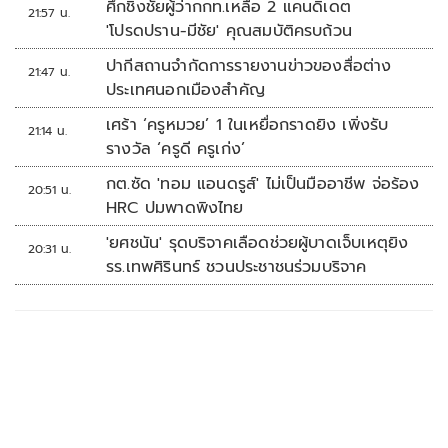
ศึกชิงชัยผู้ว่ากกท.เหลือ 2 แคนดิเดต
21:57 น.
'โปรดปราน-มีชัย' คุณสมบัติครบถ้วน
ปากีสถานจำกัดการรายงานข่าวของสื่อต่าง
21:47 น.
ประเทศนอกเมืองสำคัญ
เศร้า ‘ครูหมวย’ 1 ในเหยื่อกราดยิง เพิ่งรับ
21:14 น.
รางวัล ‘ครูดี ครูเก่ง’
กต.ซัด 'ทอม แอนดรูส์' ไม่เป็นมืออาชีพ จ่อร้อง
20:51 น.
HRC ปมพาดพิงไทย
'ยศชนัน' รุดบริจาคเลือดช่วยผู้บาดเจ็บเหตุยิง
20:31 น.
รร.เทพศิรินทร์ ชวนประชาชนร่วมบริจาค