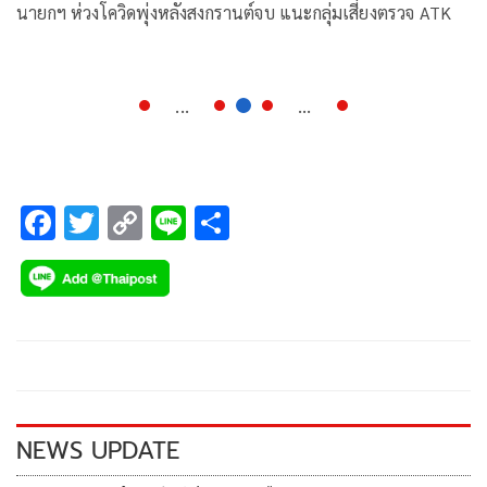
นายกฯ ห่วงโควิดพุ่งหลังสงกรานต์จบ แนะกลุ่มเสี่ยงตรวจ ATK
...
...
F
T
C
Li
S
ac
wi
o
n
h
e
tt
p
e
ar
b
er
y
e
o
Li
o
n
k
k
NEWS UPDATE