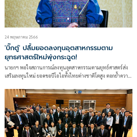
24 พฤษภาคม 2566
'บิ๊กตู่' ปลื้มยอดลงทุนอุตสาหกรรมตาม
ยุทธศาสตร์ใหม่พุ่งกระฉูด!
นายกฯ พอใจสถานการณ์ลงทุนอุตสาหกรรมตามยุทธ์ศาสตร์ส่ง
เสริมลงทุนใหม่ ยอดขอบีโอไอทั้งไทยต่างชาติโตสูง ตอกย้ำความ
เชื่อมั่นต่อนโยบายที่รัฐบาลได้วางฐานไว้