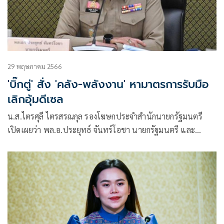
29 พฤษภาคม 2566
'บิ๊กตู่' สั่ง 'คลัง-พลังงาน' หามาตรการรับมือ
เลิกอุ้มดีเซล
น.ส.ไตรศุลี ไตรสรณกุล รองโฆษกประจำสำนักนายกรัฐมนตรี
เปิดเผยว่า พล.อ.ประยุทธ์ จันทร์โอชา นายกรัฐมนตรี และ
รมว.กลาโหม ได้รับทราบถึงข้อกังวลของประชาชนและภาคธุรกิจ