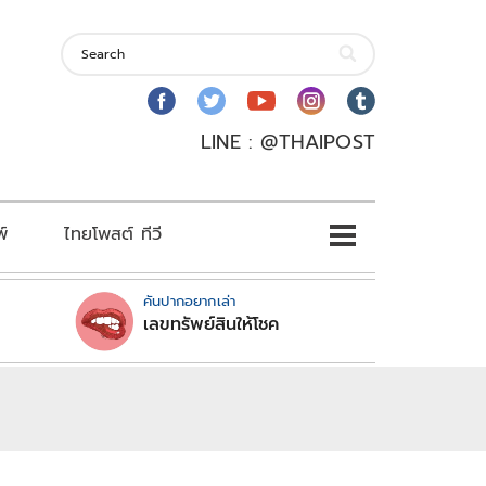
LINE : @THAIPOST
พ์
ไทยโพสต์ ทีวี
คันปากอยากเล่า
เลขทรัพย์สินให้โชค