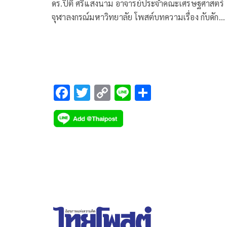
เวทีโลก'
ดร.ปิติ ศรีแสงนาม อาจารย์ประจำคณะเศรษฐศาสตร์
จุฬาลงกรณ์มหาวิทยาลัย โพสต์บทความเรื่อง กับดัก
Cebu: ถอดรหัสแผนกัมพูชา ล้อมกรอบไทยบนเวทีโลก
เนื้อหาดังนี้
F
T
C
Li
S
ac
wi
o
n
h
e
tt
p
e
ar
b
er
y
e
o
Li
o
n
k
k