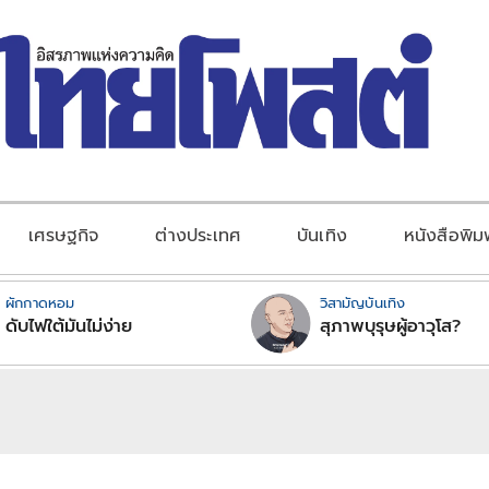
เศรษฐกิจ
ต่างประเทศ
บันเทิง
หนังสือพิม
ผักกาดหอม
วิสามัญบันเทิง
ดับไฟใต้มันไม่ง่าย
สุภาพบุรุษผู้อาวุโส?