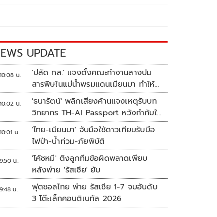
EWS UPDATE
'ปลัด ทส.' แจงตั้งคณะทำงานสางปม
10:08 น.
สารพิษในแม่น้ำพรมแดนเมียนมา ทำให้
แก้ปัญหารวดเร็ว
'ธนารัตน์' พลิกเสียงค้านแจงเหตุรับบท
10:02 น.
วิทยากร TH-AI Passport หวังกำกับใช้
งบเหมาะสม ชูจุดเด่นคนไทยได้ใช้ AI
'ไทย-เมียนมา' จับมือใช้ดาวเทียมรับมือ
10:01 น.
ระดับโปร ลดเหลื่อมล้ำทางเทคโนโลยี
ไฟป่า-น้ำท่วม-ภัยพิบัติ
เซฟงบไปกว่า900ล้าน เชื่อหากใช้เต็มที่
'โค้ชหมี' ติงลูกทีมข้อผิดพลาดเพียบ
เอกชนขาดทุนย่อยยับ
9:50 น.
หลังพ่าย 'รัสเซีย' ยับ
ฟุตซอลไทย พ่าย รัสเซีย 1-7 จบอันดับ
9:48 น.
3 โต๊ะเล็กคอนติเนทัล 2026