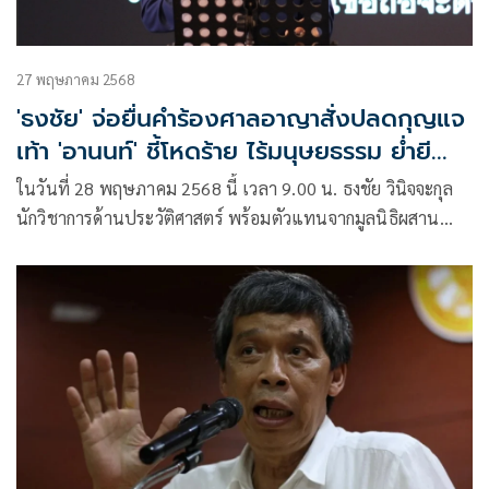
27 พฤษภาคม 2568
'ธงชัย' จ่อยื่นคำร้องศาลอาญาสั่งปลดกุญแจ
เท้า 'อานนท์' ชี้โหดร้าย ไร้มนุษยธรรม ย่ำยี
ศักดิ์ศรีความเป็นมนุษย์ ละเมิดสิทธิมนุษยชน
ในวันที่ 28 พฤษภาคม 2568 นี้ เวลา 9.00 น. ธงชัย วินิจจะกุล
นักวิชาการด้านประวัติศาสตร์ พร้อมตัวแทนจากมูลนิธิผสาน
วัฒนธรรม แล