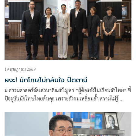
19 กรกฎาคม 2569
ผงะ! นักโทษไม่กลับใจ ปัตตานี
ม.ธรรมศาสตร์จัดเสวนาตีแผ่ปัญหา “ผู้ต้องขังในเรือนจำไทย” ชี้
ปัจจุบันนักโทษไทยล้นคุก เพราะสังคมเหลื่อมล้ำ ความไม่รู้
กฎหมาย ระบบการดูแลที่ไม่มีประสิทธิภาพ เผย 80% ทำผิดซ้ำ
หลังพ้นโทษ ทำไทยเสียโอกาสทางเศรษฐกิจกว่า “3 แสนล้าน
บาท”