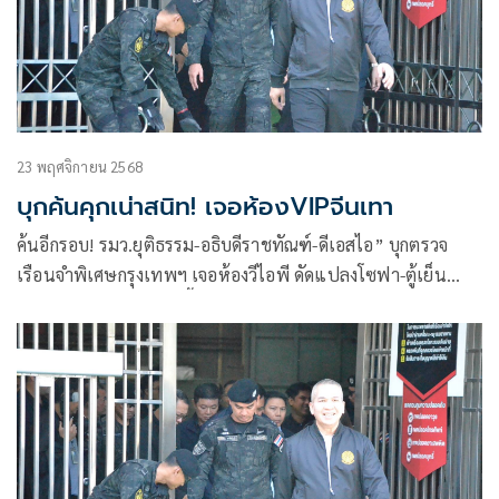
23 พฤศจิกายน 2568
บุกค้นคุกเน่าสนิท! เจอห้องVIPจีนเทา
ค้นอีกรอบ! รมว.ยุติธรรม-อธิบดีราชทัณฑ์-ดีเอสไอ” บุกตรวจ
เรือนจำพิเศษกรุงเทพฯ เจอห้องวีไอพี ดัดแปลงโซฟา-ตู้เย็น
ประเคนนักโทษจีนเทาซื้อบริการทางเพศจาก