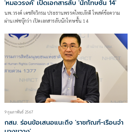
'หมอวรงค์' เปิดเอกสารลับ 'นักโทษชั้น 14'
นพ.วรงค์ เดชกิจวิกรม ประธานพรรคไทยภักดี โพสต์ข้อความ
ผ่านเฟซบุ๊กว่า เปิดเอกสารลับนักโทษชั้น 14
9 กุมภาพันธ์ 2567
กสม. ร่อนข้อเสนอแนะถึง 'ราชทัณฑ์-เรือนจำ
บางขวาง'