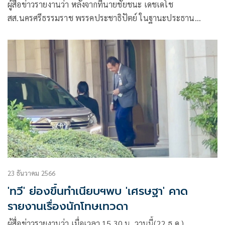
ผู้สื่อข่าวรายงานว่า หลังจากที่นายชัยชนะ เดชเดโช
สส.นครศรีธรรมราช พรรคประชาธิปัตย์ ในฐานะประธาน
กรรมาธิการ (กมธ.) การตำรวจ สภาผู้แทนราษฎร พร้อมคณะเข้า
พบกับเจ้าหน้าที่โรงพยาบาลตำรวจเพื่อขอ
23 ธันวาคม 2566
'ทวี' ย่องขึ้นทำเนียบฯพบ 'เศรษฐา' คาด
รายงานเรื่องนักโทษเทวดา
ผู้สื่อข่าวรายงานว่า เมื่อเวลา 15.30 น. วานนี้(22 ธ.ค.)