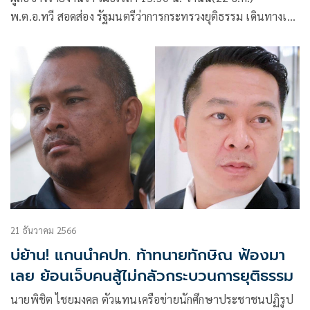
พ.ต.อ.ทวี สอดส่อง รัฐมนตรีว่าการกระทรวงยุติธรรม เดินทางเข้า
ทำเนียบรัฐบาล เข้าพบ นายเศรษฐา ทวีสิน
21 ธันวาคม 2566
บ่ย้าน! แกนนำคปท. ท้าทนายทักษิณ ฟ้องมา
เลย ย้อนเจ็บคนสู้ไม่กลัวกระบวนการยุติธรรม
นายพิชิต ไชยมงคล ตัวแทนเครือข่ายนักศึกษาประชาชนปฏิรูป