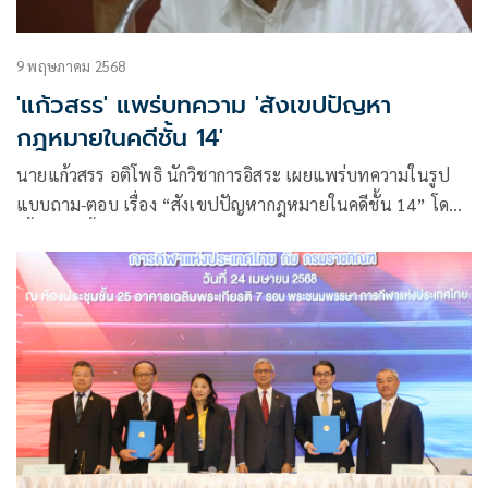
9 พฤษภาคม 2568
'แก้วสรร' แพร่บทความ 'สังเขปปัญหา
กฎหมายในคดีชั้น 14'
นายแก้วสรร อติโพธิ นักวิชาการอิสระ เผยแพร่บทความในรูป
แบบถาม-ตอบ เรื่อง “สังเขปปัญหากฎหมายในคดีชั้น 14” โดยมี
เนื้อหาดังนี้