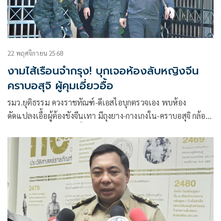
22 พฤศจิกายน 2568
งามไส้เรือนจำกรุง! บุกเจอห้องลับหญิงจีน
คราบอสุจิ ผู้คุมเอี่ยวอื้อ
รมว.ยุติธรรม ควงราชทัณฑ์-ดีเอสไอบุกตรวจเอง พบห้อง
ดัดแปลงเอื้อผู้ต้องขังจีนเทา มีถุงยาง-กางเกงใน-คราบอสุจิ กล้อง
วงจรปิดถูกลบ ดีเอสไอตั้งคดีพิเศษล่าเส้นเงินสินบน เจ้าหน้าที่
เกี่ยวข้องพุ่งเกิน 20 คน