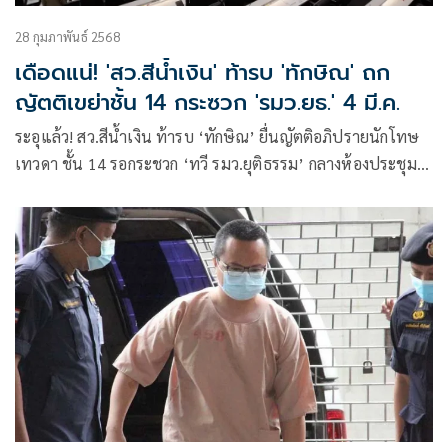
28 กุมภาพันธ์ 2568
เดือดแน่! 'สว.สีน้ำเงิน' ท้ารบ 'ทักษิณ' ถก
ญัตติเขย่าชั้น 14 กระซวก 'รมว.ยธ.' 4 มี.ค.
ระอุแล้ว! สว.สีน้ำเงิน ท้ารบ ‘ทักษิณ’ ยื่นญัตติอภิปรายนักโทษ
เทวดา ชั้น 14 รอกระชวก ‘ทวี รมว.ยุติธรรม’ กลางห้องประชุม 4
มี.ค. ตะลึงระดับบิ๊กเนม ‘ปธ.กมธ.’ ลงชื่อเพียบ พี่ชาย ‘มท.2’
เอาด้วย ศึกนี้จบไม่ง่าย