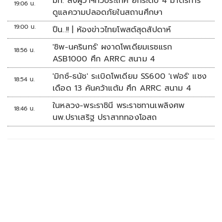
มท. สั่งผู้ว่าฯทั่วประเทศ ยกระดับ 4 มาตรการ
19:06 น.
ดูแลความปลอดภัยในสถานศึกษา
19:00 น.
ปืน..!! | ห้องข่าวไทยโพสต์สุดสัปดาห์
'ชิพ-นครินทร์' ผงาดโพเดียมเรซแรก
18:56 น.
ASB1000 ศึก ARRC สนาม 4
'มิกซ์-ธนัช' ระเบิดโพเดียม SS600 'เฟอร์' แซง
18:54 น.
เดือด 13 คันคว้าแต้ม ศึก ARRC สนาม 4
ในหลวง-พระราชินี พระราชทานเพลิงศพ
18:46 น.
นพ.ปราเสริฐ ปราสาททองโอสถ