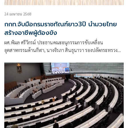
24 เมษายน 2568
กกท.จับมือกรมราชทัณฑ์ยาว3ปี นำมวยไทย
สร้างอาชีพผู้ต้องขัง
ผศ.พิมล ศรีวิกรม์ ประธานคณะอนุกรรมการขับเคลื่อน
อุตสาหกรรมด้านกีฬา, นางจิรภา สินธุนาวา รองปลัดกระทรวง
ยุติธรรม, นายสหการณ์ เพ็ชรนรินทร์ อธิบดีกรมราชทัณฑ์,
ดร.ก้องศักด ยอดมณี ผู้ว่าการการกีฬาแห่งประเทศไทย(กกท.),
นายชาญ วชิรเดช รองอธิบดีกรมราชทัณฑ์ ร่วมในพิธีลงนาม
บันทึกข้อตกลงความร่วมมือว่าด้วยความร่วมมือการ
สนับสนุน(MOU) ด้านกีฬาแก่ผู้ต้องขังในเรือนจำและทัณฑสถาน
“มวยไทยฟอร์ออล” ระหว่าง กกท. กับ กรมราชทัณฑ์ ที่อาคาร
เฉลิมพระเกียรติ 7 รอบ พระชนมพรรษา กกท.หัวหมาก เมื่อวันที่
24 เมษายน