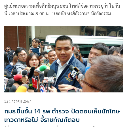
พ.ร.บ.คอมฯ
ศูนย์ทนายความเพื่อสิทธิมนุษยชน โพสต์ข้อความระบุว่า ในวัน
นี้ เวลาประมาณ 8.00 น. “เอกชัย หงส์กังวาน” นักกิจกรรม
ทางการเมือง และเป็นผู้ต้องขังที่ถูกพิพากษาจำคุก 1 ปี
12 มกราคม 2567
กมธ.ขึ้นชั้น 14 รพ.ตำรวจ ปัดตอบเห็นนักโทษ
เทวดาหรือไม่ จี้ราชทัณฑ์ตอบ