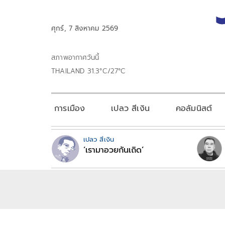
ศุกร์, 7 สิงหาคม 2569
สภาพอากาศวันนี้
THAILAND 31.3°C/27°C
การเมือง
เปลว สีเงิน
คอลัมนิสต์
เปลว สีเงิน
‘เรามาอวยกันเถิด’