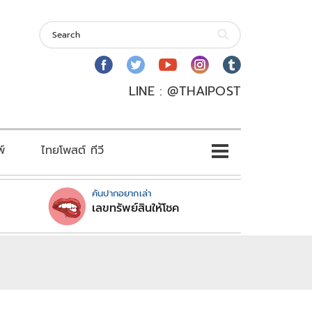
LINE : @THAIPOST
พ์
ไทยโพสต์ ทีวี
คันปากอยากเล่า
เลขทรัพย์สินให้โชค