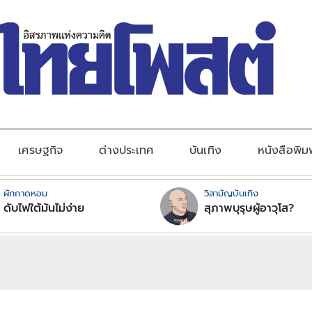
เศรษฐกิจ
ต่างประเทศ
บันเทิง
หนังสือพิม
ผักกาดหอม
วิสามัญบันเทิง
ดับไฟใต้มันไม่ง่าย
สุภาพบุรุษผู้อาวุโส?