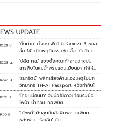
EWS UPDATE
'บิ๊กต่าย' ตั้งกก.ฟันวินัยร้ายแรง '3 หมอ
10:28 น.
ชั้น 14' เปิดพฤติกรรมชัดเอื้อ 'ทักษิณ'
'ปลัด ทส.' แจงตั้งคณะทำงานสางปม
10:08 น.
สารพิษในแม่น้ำพรมแดนเมียนมา ทำให้
แก้ปัญหารวดเร็ว
'ธนารัตน์' พลิกเสียงค้านแจงเหตุรับบท
10:02 น.
วิทยากร TH-AI Passport หวังกำกับใช้
งบเหมาะสม ชูจุดเด่นคนไทยได้ใช้ AI
'ไทย-เมียนมา' จับมือใช้ดาวเทียมรับมือ
10:01 น.
ระดับโปร ลดเหลื่อมล้ำทางเทคโนโลยี
ไฟป่า-น้ำท่วม-ภัยพิบัติ
เซฟงบไปกว่า900ล้าน เชื่อหากใช้เต็มที่
'โค้ชหมี' ติงลูกทีมข้อผิดพลาดเพียบ
เอกชนขาดทุนย่อยยับ
9:50 น.
หลังพ่าย 'รัสเซีย' ยับ