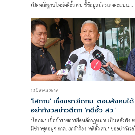
เปิดหลักฐานใหม่คดีฮั้ว สว. ชี้ข้อมูลบัตรเลงคะแนน
สอดคล้องโพย จี้ ‘กกต.’ ส่งศาลตรวจสอบ
13 มีนาคม 2569
'โสภณ' เชื่อขรก.ยึดกม. ตอบสังคมได้
อย่ากังวลข่าวตีตก 'คดีฮั้ว สว.'
‘โสภณ’ เชื่อข้าราชการยึดหลักกฎหมายเป็นหลังพิง ห
มีข่าวชุดอนุฯ กกต. ยกคำร้อง ‘คดีฮั้ว สว.’ ขออย่ากังว