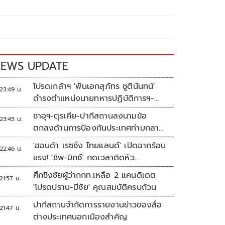
EWS UPDATE
โปรดเกล้าฯ 'พันเอกสุภัทร ชูตินันทน์'
23:49 น.
ดำรงตำแหน่งนายทหารปฏิบัติการฯ-
พระราชทานยศ 'พลตรี'
ซาอุฯ-ตุรเคีย-ปากีสถานลงนามข้อ
23:45 น.
ตกลงด้านการป้องกันประเทศท่ามกลาง
สงครามในภูมิภาค
'ฮอนด้า เรซซิ่ง ไทยแลนด์' เปิดฉากร้อน
22:46 น.
แรง! 'ชิพ-มิกซ์' กดเวลาติดหัว
แถว ARRC สนาม 4 ที่มัลดาลิกา
ศึกชิงชัยผู้ว่ากกท.เหลือ 2 แคนดิเดต
21:57 น.
'โปรดปราน-มีชัย' คุณสมบัติครบถ้วน
ปากีสถานจำกัดการรายงานข่าวของสื่อ
21:47 น.
ต่างประเทศนอกเมืองสำคัญ