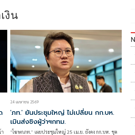
เงิน
N
24 เมษายน 2569
ิด
'ภท.' ยันประชุมใหญ่ ไม่เปลี่ยน กก.บห.
เมินส่งชิงผู้ว่าฯกทม.
้า
‘โฆษกภท.’ เผยประชุมใหญ่ 25 เม.ย. ยังคง กก.บห. ชุด