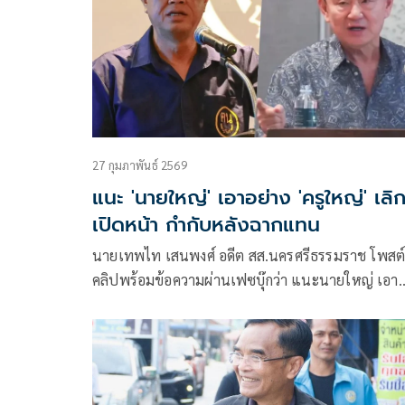
27 กุมภาพันธ์ 2569
แนะ 'นายใหญ่' เอาอย่าง 'ครูใหญ่' เลิ
เปิดหน้า กำกับหลังฉากแทน
นายเทพไท เสนพงศ์ อดีต สส.นครศรีธรรมราช โพสต
คลิปพร้อมข้อความผ่านเฟซบุ๊กว่า แนะนายใหญ่ เอา
อย่างครูใหญ่