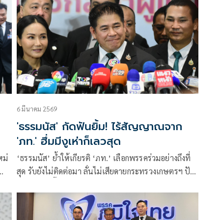
6 มีนาคม 2569
'ธรรมนัส' กัดฟันยิ้ม! ไร้สัญญาณจาก
'ภท.' ฮึ่มมีงูเห่าก็เลวสุด
หม่
‘ธรรมนัส’ ย้ำให้เกียรติ ‘ภท.’ เลือกพรรคร่วมอย่างถึงที่
สุด รับยังไม่ติดต่อมา ลั่นไม่เสียดายกระทรวงเกษตรฯ ปัด
แยก
กังวลงูเห่าเลื้อยหนี ขู่กว่าจะได้ สส. ตัวเองเหนื่อยมาก ใคร
กล้าเผ่นเป็นนักการเมืองที่เลวที่สุด