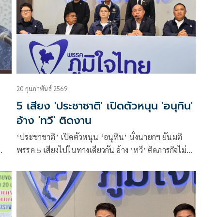
20 กุมภาพันธ์ 2569
ก
5 เสียง 'ประชาชาติ' เปิดตัวหนุน 'อนุทิน'
อ้าง 'ทวี' ติดงาน
์
‘ประชาชาติ’ เปิดตัวหนุน ‘อนุทิน’ นั่งนายกฯ ยันมติ
พรรค 5 เสียงไปในทางเดียวกัน อ้าง ‘ทวี’ ติดภารกิจไม่ได้
มา ‘วันนอร์’ ฝากความคิดถึง บอกแผลเก่าในอดีต เหมือน
แข่งกีฬา เกมจบเป็นเพื่อนกัน