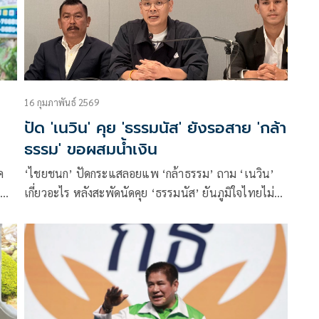
16 กุมภาพันธ์ 2569
ปัด 'เนวิน' คุย 'ธรรมนัส' ยังรอสาย 'กล้า
ธรรม' ขอผสมน้ำเงิน
ค
‘ไชยชนก’ ปัดกระแสลอยแพ ‘กล้าธรรม’ ถาม ‘เนวิน’
เฟ
เกี่ยวอะไร หลังสะพัดนัดคุย ‘ธรรมนัส’ ยันภูมิใจไทยไม่ได้
เชิญใครร่วมรัฐบาล เผย ‘เพื่อไทย-พรรคเล็ก’ ประสานมา
เอง ย้ำยังไม่แบ่งกระทรวงฯ รอ กตต.รับรองก่อน