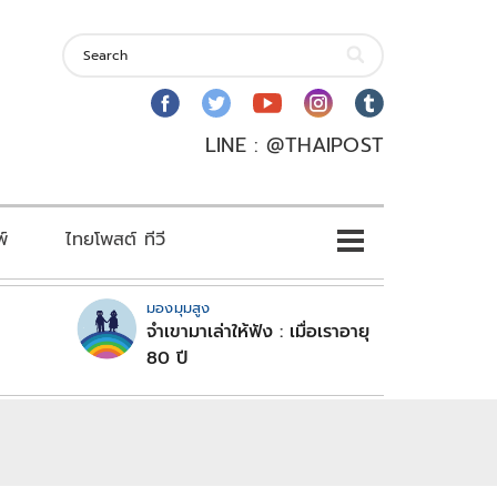
LINE : @THAIPOST
พ์
ไทยโพสต์ ทีวี
มองมุมสูง
จำเขามาเล่าให้ฟัง : เมื่อเราอายุ
80 ปี