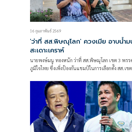
16 กุมภาพันธ์ 2569
'ว่าที่ สส.พิษณุโลก' ควงเมีย อาบน้ำม
สะเดาะเคราห์
นายพงษ์มนู ทองหนัก ว่าที่ สส.พิษณุโลก เขต 3 พรร
ภูมิใจไทย ซึ่งเพิ่งป้องกันแชมป์ในการเลือกตั้ง สส.เขตน
ได้ เมื่อวันที่ 8 ก.พ.ที่ผ่านม