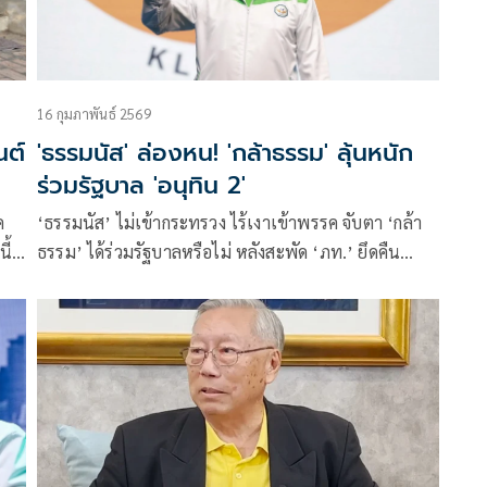
16 กุมภาพันธ์ 2569
นต์
'ธรรมนัส' ล่องหน! 'กล้าธรรม' ลุ้นหนัก
ร่วมรัฐบาล 'อนุทิน 2'
ค
‘ธรรมนัส’ ไม่เข้ากระทรวง ไร้เงาเข้าพรรค จับตา ‘กล้า
ี้
ธรรม’ ได้ร่วมรัฐบาลหรือไม่ หลังสะพัด ‘ภท.’ ยึดคืน
โควตา ‘เกษตรฯ-ท่องเที่ยว’