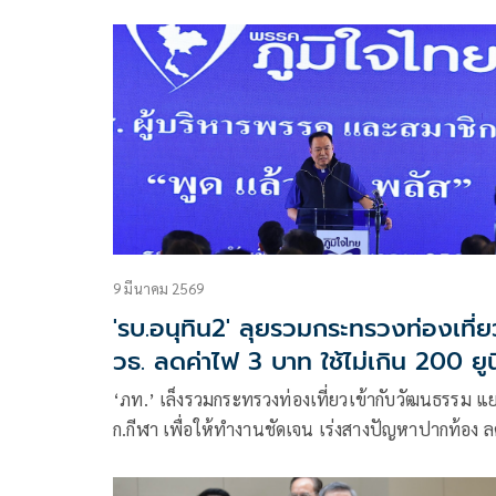
ยุคตรวจสอบ ต้องตอบคำถามสังคมได้
9 มีนาคม 2569
'รบ.อนุทิน2' ลุยรวมกระทรวงท่องเที่ย
วธ. ลดค่าไฟ 3 บาท ใช้ไม่เกิน 200 ยู
‘ภท.’ เล็งรวมกระทรวงท่องเที่ยวเข้ากับวัฒนธรรม แ
ก.กีฬา เพื่อให้ทำงานชัดเจน เร่งสางปัญหาปากท้อง ลด
ค่าครองชีพ ใช้ไฟต่ำกว่า 200 ยูนิต จ่ายหน่วยละ 3 บ
คลอดใน 3 เดือน ส่วนแก้รธน. ไม่รีบ