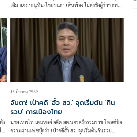
เดิม แจง ‘อนุทิน-ไชยชนก’ เห็นพ้อง ไม่ส่งชิงผู้ว่าฯ กทม.
เหตุยังต้องทำการบ้านอีกเยอะ
13 มีนาคม 2569
จับตา! เป่าคดี 'ฮั้ว สว.' จุดเริ่มต้น 'กิน
รวบ' การเมืองไทย
ลัง
นายเทพไท เสนพงศ์ อดีต สส.นครศรีธรรมราช โพสต์ข้อ
ลใน
ความผ่านเฟซบุ๊กว่า เป่าคดีฮั้ว สว. จุดเริ่มต้นกินรวบ