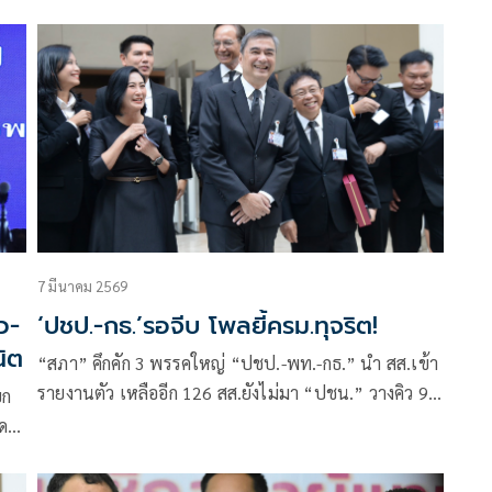
การเมืองไทย
7 มีนาคม 2569
ว-
‘ปชป.-กธ.’รอจีบ โพลยี้ครม.ทุจริต!
นิต
“สภา” คึกคัก 3 พรรคใหญ่ “ปชป.-พท.-กธ.” นำ สส.เข้า
รายงานตัว เหลืออีก 126 สส.ยังไม่มา “ปชน.” วางคิว 9
ยก
มี.ค.ขนทัพ 119 คนแสดงตัว “มาร์ค” รับยังไม่มีเทียบ
เชิญร่วมรัฐบาล
าท