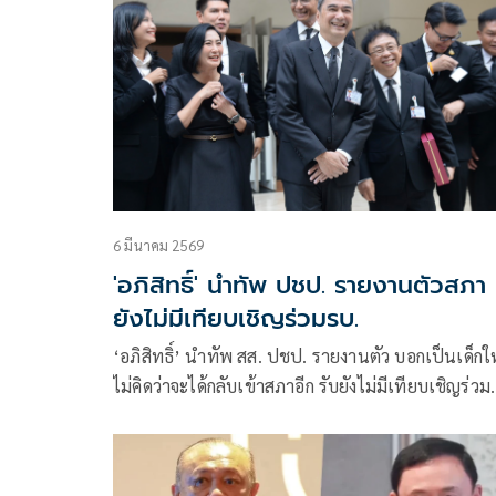
6 มีนาคม 2569
'อภิสิทธิ์' นำทัพ ปชป. รายงานตัวสภา
ยังไม่มีเทียบเชิญร่วมรบ.
‘อภิสิทธิ์’ นำทัพ สส. ปชป. รายงานตัว บอกเป็นเด็กใ
ไม่คิดว่าจะได้กลับเข้าสภาอีก รับยังไม่มีเทียบเชิญร่วม
รัฐบาล แต่พร้อมทำทุกหน้าที่ ‘ชัยชนะ’ สยบข่าวลือ
ทาง พาทัวร์สภาฯ ยันห้องสุริยัน