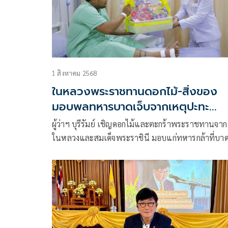
1 สิงหาคม 2568
ในหลวงพระราชทานดอกไม้-สิ่งของ
มอบพลทหารบาดเจ็บจากเหตุปะทะ
ชายแดน
ผู้ว่าฯ บุรีรัมย์ เชิญดอกไม้และตะกร้าพระราชทานจาก
ในหลวงและสมเด็จพระราชินี มอบแก่ทหารกล้าที่บา
เจ็บจากเหตุการณ์สู้รบบริเวณปราสาทตาเมือนธม ข
ปฏิบัติภารกิจรักษาอธิปไตยชา