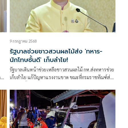
9 กรกฎาคม 2568
รัฐบาลช่วยชาวสวนผลไม้ส่ง 'ทหาร-
นักโทษชั้นดี' เก็บลำไย!
รัฐบาลเดินหน้าช่วยเหลือชาวสวนผลไม้ กห.ส่งทหารช่วย
ด
เก็บลำไย แก้ปัญหาแรงงานขาด ขณะที่กรมราชทัณฑ์ส่ง
ณะ
นักโทษชั้นดีช่วยอีกแรง ด้านพาณิชย์ประสานผู้ส่งออก
รวบรวมล้งเร่งเปิดจุดรับซื้อ