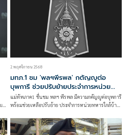
2 พฤศจิกายน 2568
มทภ.1 ชม 'พลฯพีรพล' กตัญญูต่อ
บุพการี ช่วยปรับย้ายประจำการหน่วย
ทหารใกล้บ้าน
แม่ทัพภาค1 ชื่นชม พลฯ พีรพล มีความกตัญญูต่อบุพการี
บ
พร้อมช่วยเหลือปรับย้าย ประจำการหน่วยทหารใกล้บ้าน
ควบคู่กับการทำหน้าที่ทหารรับใช้ชาติอย่างสมเกียรติ