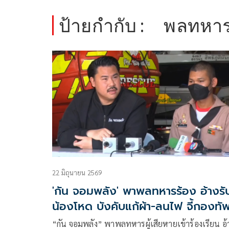
ป้ายกำกับ :
พลทหา
22 มิถุนายน 2569
'กัน จอมพลัง' พาพลทหารร้อง อ้างรั
น้องโหด บังคับแก้ผ้า-ลนไฟ จี้กองทั
เรือตรวจสอบ
“กัน จอมพลัง” พาพลทหารผู้เสียหายเข้าร้องเรียน อ้