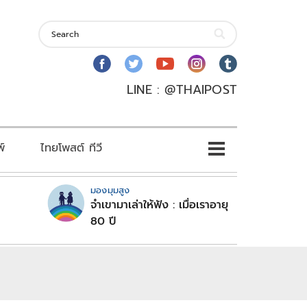
LINE : @THAIPOST
พ์
ไทยโพสต์ ทีวี
มองมุมสูง
จำเขามาเล่าให้ฟัง : เมื่อเราอายุ
80 ปี