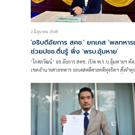
2 มิถุนายน 2568
'อธิบดีอัยการ สคช.' ยกเคส 'พลทหารเ
ช่วยปชช.ตื่นรู้ พึ่ง 'พรบ.อุ้มหาย'
‘โกศลวัฒน์’ อธ.อัยการ สคช. เปิด พ.ร.บ.อุ้มหายฯ ตัด
เขตอำนาจศาลทหาร ยกเคสคดีศาลคดีทุจริตฯ สั่งจำคุ
ปี ครูฝึกทำร้าย ‘พลทหารเน’ เสียชีวิตในค่าย ชี้ กม. เ
ช่องคุ้มครองแจ้งเหตุโดยสุจริต