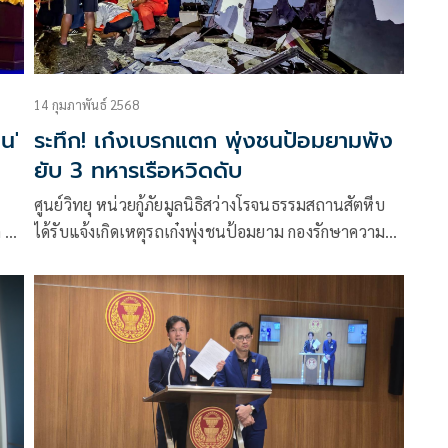
14 กุมภาพันธ์ 2568
น'
ระทึก! เก๋งเบรกแตก พุ่งชนป้อมยามพัง
ยับ 3 ทหารเรือหวิดดับ
ศูนย์วิทยุ หน่วยกู้ภัยมูลนิธิสว่างโรจนธรรมสถานสัตหีบ
ก 20
ได้รับแจ้งเกิดเหตุรถเก๋งพุ่งชนป้อมยาม กองรักษาความ
ปิด
ปลอดภัย กรมสรรพาวุธทหารเรือ บริเวณทางเข้า-ออก
หาดสอ ชุมชนบ่อ 2 (เตาถ่าน) ต.สัตหีบ