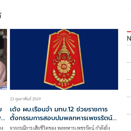
ร
N
23 กุมภาพันธ์ 2569
บ
เด้ง ผบ.เรือนจำ มทบ.12 ช่วยราชการ
พ
ตั้งกรรมการสอบปมพลทหารเพชรรัตน์
ดับปริศนา
าง
จากกรณีการเสียชีวิตของ พลทหารเพชรรัตน์ กำลังยิ่ง