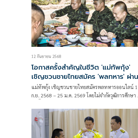
12 กันยายน 2568
โอกาสครั้งสำคัญในชีวิต 'แม่ทัพกุ้ง'
เชิญชวนชายไทยสมัคร 'พลทหาร' ผ่า
ระบบออนไลน์
แม่ทัพกุ้ง เชิญชวนชายไทยสมัครพลทหารออนไลน์ 1
ก.ย. 2568 – 25 ม.ค. 2569 โดยไม่จำกัดวุฒิการศึกษา 
วันนี้แผ่นดินไทยต้องการคนจริงใจ-กล้าหาญ-เสียสละ