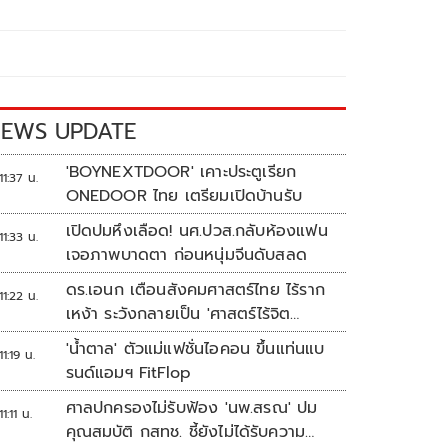
EWS UPDATE
'BOYNEXTDOOR' เคาะประตูเรียก
11:37 น.
ONEDOOR ไทย เตรียมเปิดบ้านรับ
เปิดปมหึงเลือด! นศ.ปวส.กลับห้องแฟน
11:33 น.
เจอภาพบาดตา ก่อนหนุ่มจีนดับสลด
ดร.เอนก เตือนสังคมศาสตร์ไทย ไร้ราก
11:22 น.
เหง้า ระวังกลายเป็น 'ศาสตร์ไร้จิต
วิญญาณ'
'น้ำตาล' ตัวแม่แฟชั่นไอคอน ขึ้นแท่นแบ
11:19 น.
รนด์แอมฯ FitFlop
ศาลปกครองไม่รับฟ้อง 'นพ.สรณ' ปม
11:11 น.
คุณสมบัติ กสทช. ชี้ยังไม่ได้รับความ