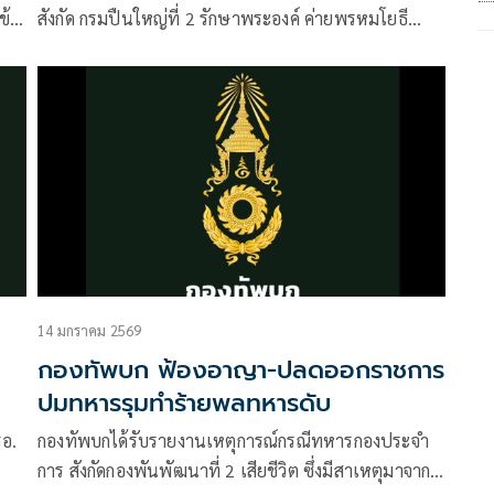
ข้อ
สังกัด กรมปืนใหญ่ที่ 2 รักษาพระองค์ ค่ายพรหมโยธี
จ.ปราจีนบุรี เมื่อ 10 พ.ย.68 ผลจากการตรวจชันสูตร
พลิกศพ พบว่าไม่มีร่องรอยการทำร้ายร่างกาย ไม่มีสมอง
ช้ำหรือเลือดออกในสมอง แพทย์ลงความเห็นถึงสาเหตุ
การเสียชีวิตเป็นภาวะหัวใจวายเฉียบพลัน
14 มกราคม 2569
กองทัพบก ฟ้องอาญา-ปลดออกราชการ
ปมทหารรุมทำร้ายพลทหารดับ
รอ.
กองทัพบกได้รับรายงานเหตุการณ์กรณีทหารกองประจำ
การ สังกัดกองพันพัฒนาที่ 2 เสียชีวิต ซึ่งมีสาเหตุมาจาก