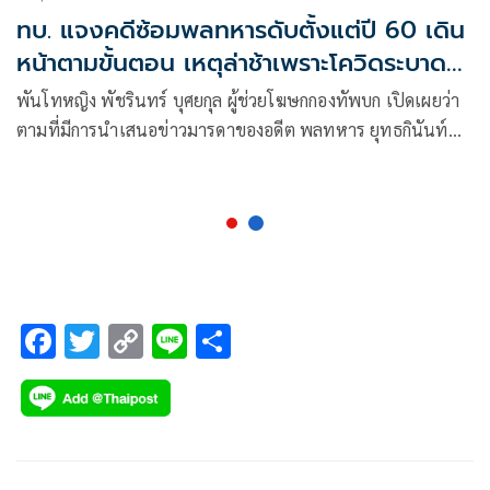
ทบ. แจงคดีซ้อมพลทหารดับตั้งแต่ปี 60 เดิน
หน้าตามขั้นตอน เหตุล่าช้าเพราะโควิดระบาด
เรือนจำ
พันโทหญิง พัชรินทร์ บุศยกุล ผู้ช่วยโฆษกกองทัพบก เปิดเผยว่า
ตามที่มีการนำเสนอข่าวมารดาของอดีต พลทหาร ยุทธกินันท์
บุญเนียม สังกัดมณฑลทหารบกที่ 45 จ.สุราษฎร์ธานี ที่เสียชีวิต
เมื่อปี 2560 ได้ยื่นหนังสือต่อกองทัพบก ระบุคดีไม่มีความคืบหน้า
นั้น
F
T
C
Li
S
ac
wi
o
n
h
e
tt
p
e
ar
b
er
y
e
o
Li