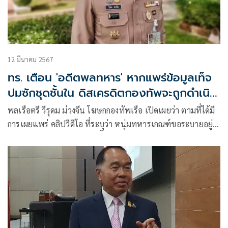
12 มีนาคม 2567
ทร. เตือน 'อดีตพลทหาร' หากแพร่ข้อมูลเท็จ
ปมซักชุดชั้นใน ดิสเครดิตกองทัพจะถูกดำเนิน
คดี
พลเรือตรี วีรุดม ม่วงจีน โฆษกกองทัพเรือ เปิดเผยว่า ตามที่ได้มี
การเผยแพร่ คลิปวีดีโอ ที่ระบุว่า หนุ่มทหารเกณฑ์ขอระบายอยู่
บ้านนายต้องทำอะไรซึ่งในเนื้อหา คลิปวีดีโอดังกล่าว มีลักษณะ
ของการถูกตัดพ้อ ของทหารกองประจำการสังกัดกองทัพเรือ ที่ถูก
ให้ซักชุดชั้นในและเก็บกวาดเครื่องดื่มมึนเมาของ