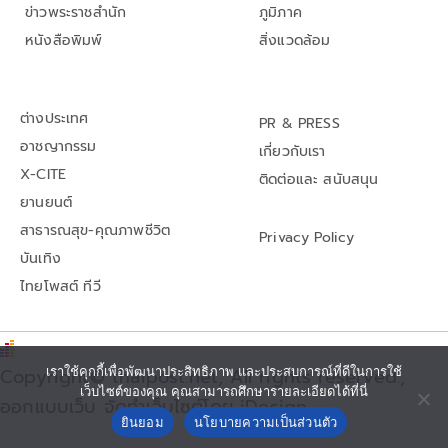
ข่าวพระราชสำนัก
ภูมิภาค
หนังสือพิมพ์
สิ่งแวดล้อม
ต่างประเทศ
PR & PRESS
อาชญากรรม
เกี่ยวกับเรา
X-CITE
ติดต่อและ สนับสนุน
ยานยนต์
สาธารณสุข-คุณภาพชีวิต
Privacy Policy
บันเทิง
ไทยโพสต์ ทีวี
เราใช้คุกกี้เพื่อพัฒนาประสิทธิภาพ และประสบการณ์ที่ดีในการใช้
Copyright© thaipost.net, All rights reserved.,
เว็บไซต์ของคุณ คุณสามารถศึกษารายละเอียดได้ที่นี่
ออกแบบเว็บ จัดทำเว็บไซต์โดย iDesign
ยินยอม
นโยบายความเป็นส่วนตัว