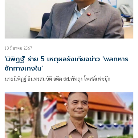
13 มีนาคม 2567
'นิพิฏฐ์' ร่าย 5 เหตุผลรังเกียจข่าว 'พลทหาร
ซักกางเกงใน'
นายนิพิฏฐ์ อินทรสมบัติ อดีต สส.พัทลุง โพสต์เฟซบุ๊ก