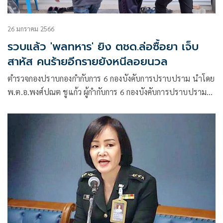
26 มกราคม 2566
รวบแล้ว 'พลทหาร' ยิง ตชด.ล่อซื้อยา เจ็บ
สาหัส คนร้ายอีกรายยังหนีลอยนวล
ตำรวจกองปราบกองกำกับการ 6 กองบังคับการปราบปราม นำโดย
พ.ต.อ.พงศ์ปณต ชูแก้ว ผู้กำกับการ 6 กองบังคับการปราบปราม
ร่วมกับเจ้าหน้าที่ ตชด.43 ชุดสืบสวนภาค 9 และชุดสืบสวน
สภ.เมืองสตูล ภายใต้การสั่งการของ