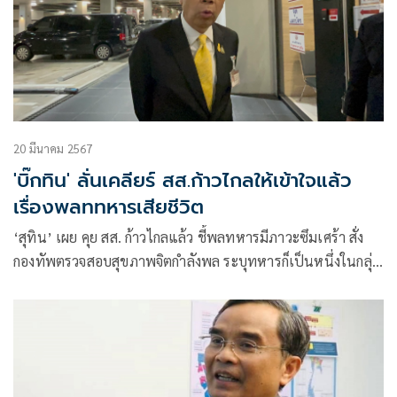
20 มีนาคม 2567
'บิ๊กทิน' ลั่นเคลียร์ สส.ก้าวไกลให้เข้าใจแล้ว
เรื่องพลททหารเสียชีวิต
‘สุทิน’ เผย คุย สส. ก้าวไกลแล้ว ชี้พลทหารมีภาวะซึมเศร้า สั่ง
กองทัพตรวจสอบสุขภาพจิตกำลังพล ระบุทหารก็เป็นหนึ่งในกลุ่ม
ที่กรมสุขภาพจิตพูดถึง