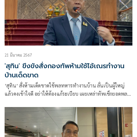
21 มีนาคม 2567
'สุทิน' ขึงขังสั่งกองทัพห้ามใช้ไอ้เณรทำงาน
บ้านเด็ดขาด
‘สุทิน’ สั่งห้ามเด็ดขาดใช้พลทหารทำงานบ้าน ลั่นเป็นผู้ใหญ่
แล้วคงเข้าใจดี อย่าให้ต้องแก้ระเบียบ เผยเหล่าทัพเช็กยอดพลบ
ริการ หากไม่ถูกต้องเรียกกลับ มองการเมืองตีทหารยิ่งดังกระแสดี
กำชับกองทัพระวังตัว