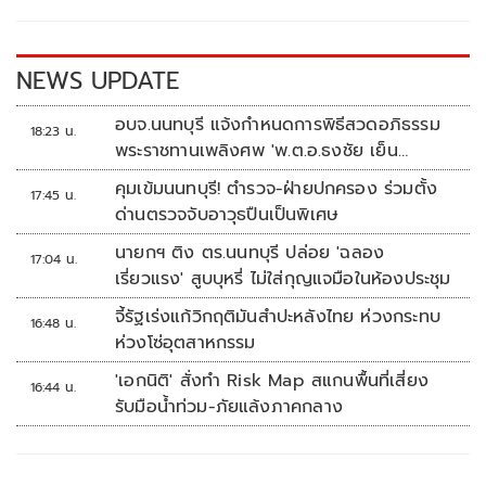
o
n
k
k
NEWS UPDATE
อบจ.นนทบุรี แจ้งกำหนดการพิธีสวดอภิธรรม
18:23 น.
พระราชทานเพลิงศพ 'พ.ต.อ.ธงชัย เย็น
ประเสริฐ'
คุมเข้มนนทบุรี! ตำรวจ-ฝ่ายปกครอง ร่วมตั้ง
17:45 น.
ด่านตรวจจับอาวุธปืนเป็นพิเศษ
นายกฯ ติง ตร.นนทบุรี ปล่อย 'ฉลอง
17:04 น.
เรี่ยวแรง' สูบบุหรี่ ไม่ใส่กุญแจมือในห้องประชุม
จี้รัฐเร่งแก้วิกฤติมันสำปะหลังไทย ห่วงกระทบ
16:48 น.
ห่วงโซ่อุตสาหกรรม
'เอกนิติ' สั่งทำ Risk Map สแกนพื้นที่เสี่ยง
16:44 น.
รับมือน้ำท่วม-ภัยแล้งภาคกลาง