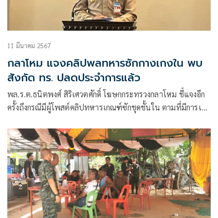
11 มีนาคม 2567
กลาโหม แจงคลิปพลทหารซักกางเกงใน พบ
สังกัด ทร. ปลดประจำการแล้ว
พล.ร.ต.ธนิตพงศ์ สิริเศวตศักดิ์ โฆษกกระทรวงกลาโหม ชี้แจงอีก
ครั้งถึงกรณีมีผู้โพสต์คลิปทหารเกณฑ์ซักชุดชั้นใน ตามทึ่มีการเผย
แพร่เป็นกระแสในข่าวและสื่อสังคมออนไลน์อย่างมากอยู่ใน
ขณะนี้