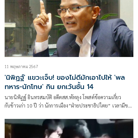
11 พฤษภาคม 2567
'นิพิฏฐ์' แขวะเจ็บ! ของไม่ดีมักเอาไปให้ 'พล
ทหาร-นักโทษ' กิน ยกเว้นชั้น 14
นายนิพิฏฐ์ อินทรสมบัติ อดีตสส.พัทลุง โพสต์ข้อความเกี่ยว
กับข้าวเก่า 10 ปี ว่า นักการเมือง”ฝ่ายประชาธิปไตย” เวลามีของ
ไม่มีคุณภาพ