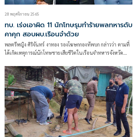
28 พฤศจิกายน 2565
ทบ. เร่งเอาผิด 11 นักโทษรุมทำร้ายพลทหารดับ
คาคุก สอบผบ.เรือนจำด้วย
พลตรีหญิง ศิริจันทร์ งาทอง รองโฆษกกองทัพบก กล่าวว่า ตามที่
ได้เกิดเหตุการณ์นักโทษชายเสียชีวิตในเรือนจำทหารจังหวัด
พิษณุโลก เมื่อ 20 พ.ย.65 และครอบครัวได้นำเสนอข้อมูลและ
ความกังวลใจในการดำเนินการทางคดีต่อผู้กระทำผิดผ่าน
สื่อมวลชน