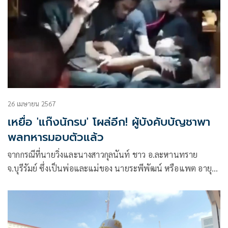
26 เมษายน 2567
เหยื่อ 'แก๊งนักรบ' โผล่อีก! ผู้บังคับบัญชาพา
พลทหารมอบตัวแล้ว
จากกรณีที่นายวิ่งและนางสาวกุลนันท์ ชาว อ.ละหานทราย
จ.บุรีรัมย์ ซึ่งเป็นพ่อและแม่ของ นายระพีพัฒน์ หรือแพต อายุ
16 ปี ได้นำคลิปหลักฐานขณะลูกชายถูกรุมทำร้ายร่างกาย