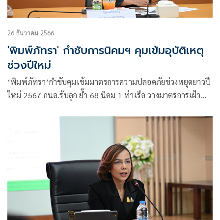
26 ธันวาคม 2566
'พิมพ์ภัทรา' กำชับการนิคมฯ คุมเข้มอุบัติเหตุ
ช่วงปีใหม่
‘พิมพ์ภัทรา’กำชับคุมเข้มมาตรการความปลอดภัยช่วงหยุดยาวปี
ใหม่ 2567 กนอ.รับลูก ย้ำ 68 นิคม 1 ท่าเรือ วางมาตรการเฝ้า
ระวังตลอด 24 ชั่วโมงตามมาตรฐาน หวังฉลองปีใหม่แบบไร้
อุบัติเหตุ