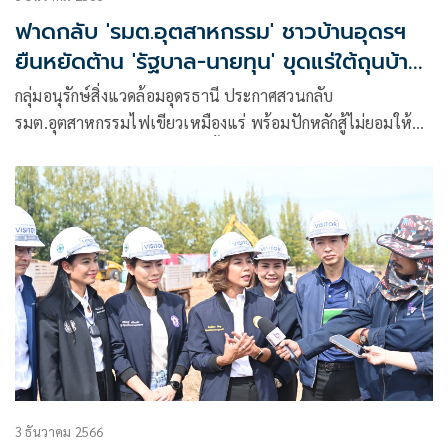
ฟาดกลับ 'รมต.อุตสาหกรรม' ชาวบ้านอุดรฯ
ยืนหยัดต้าน 'รัฐบาล-นายทุน' ขุดแร่ใต้ถุนบ้าน
ขาย
กลุ่มอนุรักษ์สิ่งแวดล้อมอุดรธานี ประกาศสวนกลับ
รมต.อุตสาหกรรมไฟเขียวเหมืองแร่ พร้อมปักหลักสู้ไม่ยอมให้ทั้ง
รัฐบาลและนายทุน ขุดแร่ขายทิ้งกองเกลือ สร้างผลกระทบไว้ชั่ว
ลูกหลาน
3 ธันวาคม 2566