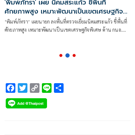
'พิมพ์ภัทรา' เผย นิคมสระแก้ว ชี้พื้นที่
ศักยภาพสูง เหมาะพัฒนาเป็นเขตเศรษฐกิจ
พิเศษ
‘พิมพ์ภัทรา’ เผยนายก ลงพื้นที่ตรวจเยี่ยมนิคมสระแก้ว ชี้พื้นที่
ศักยภาพสูง เหมาะพัฒนาเป็นเขตเศรษฐกิจพิเศษ ด้าน กนอ.
วอนนายกฯ ช่วยเจรจากรมธนารักษ์ลดอัตราค่าเช่า หวังจูงใจนัก
ลงทุนเพิ่มขึ้น จ่อจัดทำ EIA ใหม่ หวังขยายประเภทกิจการหนุน
ลงทุนหลากหลาย
F
T
C
Li
S
ac
wi
o
n
h
e
tt
p
e
ar
b
er
y
e
o
Li