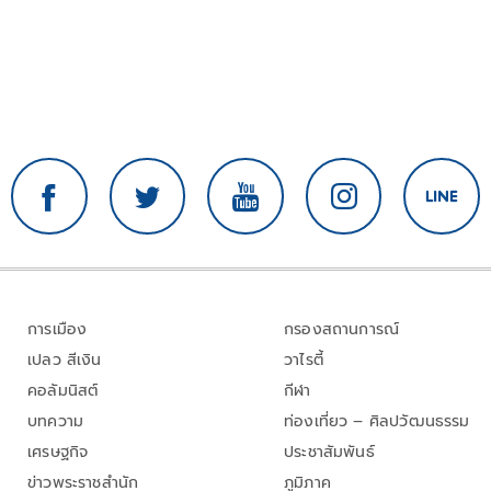
การเมือง
กรองสถานการณ์
เปลว สีเงิน
วาไรตี้
คอลัมนิสต์
กีฬา
บทความ
ท่องเที่ยว – ศิลปวัฒนธรรม
เศรษฐกิจ
ประชาสัมพันธ์
ข่าวพระราชสำนัก
ภูมิภาค