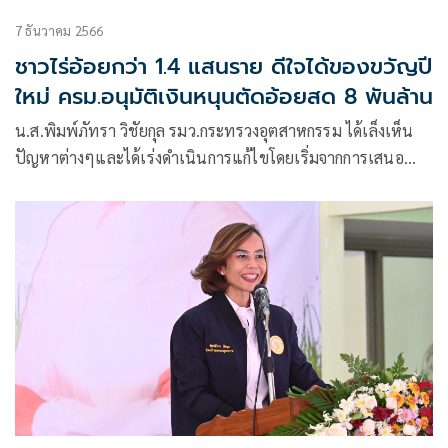
7 ธันวาคม 2566
ชาวไร่อ้อยกว่า 1.4 แสนราย ดีใจได้ของขวัญปี
ใหม่ ครม.อนุมัติเงินหนุนตัดอ้อยสด 8 พันล้าน
น.ส.พิมพ์ภัทรา วิชัยกุล รมว.กระทรวงอุตสาหกรรม ได้เล็งเห็น
ปัญหาต่างๆและได้เร่งดำเนินการแก้ไขโดยเริ่มจากการเสนอ
โครงการสนับสนุนเกษตรกรชาวไร่อ้อยตัดอ้อยสดคุณภาพดี เพื่อ
ลดฝุ่น pm 2.5 ในการประชุมคณะรัฐมนตรี (ครม.)