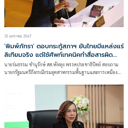
25 มกราคม 2567
'พิมพ์ภัทรา' ตอบกระทู้สภาฯ ยันไทยมีแหล่งแร่
ลิเทียมจริง แต่ใช้ศัพท์เทคนิคทำสื่อสารผิด
พลาด
นายร่มธรรม ขำนุรักษ์ สส.พัทลุง พรรคประชาธิปัตย์ สอบถาม
นายกรัฐมนตรีถึงกรณีกรมอุตสาหกรรมพื้นฐานและการเหมืองแร่
แถลงระบุประเทศไทยพบแหล่งแร่ลิเทียม จ.พังงา ที่มีมากเป็น
อันดับ 3 ของโลก เพื่อใช้ผลิตแบตเตอรี่รถยนต์ไฟฟ้า