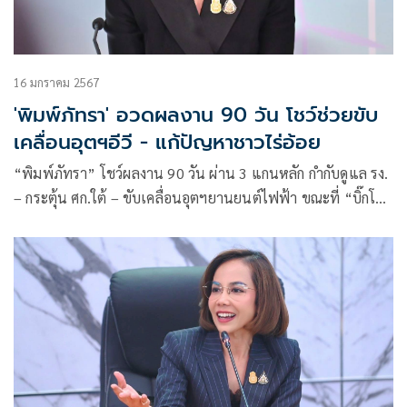
16 มกราคม 2567
'พิมพ์ภัทรา' อวดผลงาน 90 วัน โชว์ช่วยขับ
เคลื่อนอุตฯอีวี - แก้ปัญหาชาวไร่อ้อย
“พิมพ์ภัทรา” โชว์ผลงาน 90 วัน ผ่าน 3 แกนหลัก กำกับดูแล รง.
– กระตุ้น ศก.ใต้ – ขับเคลื่อนอุตฯยานยนต์ไฟฟ้า ขณะที่ “บิ๊กโปร
เจกต์” ช่วยชาวไร่อ้อย หนุนอุตฯน้ำตาลทราย