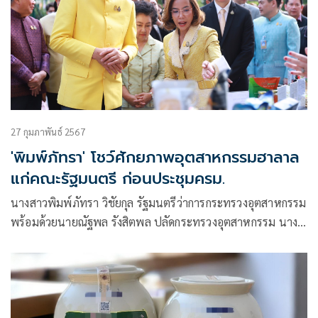
27 กุมภาพันธ์ 2567
'พิมพ์ภัทรา' โชว์ศักยภาพอุตสาหกรรมฮาลาล
แก่คณะรัฐมนตรี ก่อนประชุมครม.
นางสาวพิมพ์ภัทรา วิชัยกุล รัฐมนตรีว่าการกระทรวงอุตสาหกรรม
พร้อมด้วยนายณัฐพล รังสิตพล ปลัดกระทรวงอุตสาหกรรม นาง
วรวรรณ ชิตอรุณ ผู้อำนวยการสำนักงานเศรษฐกิจอุตสาหกรรม
นางอรรชกา สีบุญเรือง ประธานกรรมการสถาบันอาหาร นางศุภ
วรรณ ตีระรัตน์ ผู้อำนวยการสถาบันอาหาร