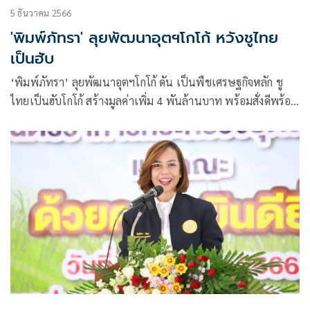
5 ธันวาคม 2566
'พิมพ์ภัทรา' ลุยพัฒนาอุตฯโกโก้ หวังชูไทย
เป็นฮับ
‘พิมพ์ภัทรา’ ลุยพัฒนาอุตฯโกโก้ ดัน เป็นพืชเศรษฐกิจหลัก ชู
ไทยเป็นฮับโกโก้ สร้างมูลค่าเพิ่ม 4 พันล้านบาท พร้อมสั่งดีพร้อม
ผถดแผนขับเคลื่อนระยะกลาง-ยาว