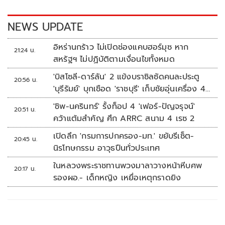
o
n
k
k
NEWS UPDATE
อิหร่านกร้าว ไม่เปิดช่องแคบฮอร์มุซ หาก
21:24 น.
สหรัฐฯ ไม่ปฏิบัติตามเงื่อนไขทั้งหมด
'บิสโซลี-ดาร์ลัน' 2 แข้งบราซิลซัดคนละประตู
20:56 น.
'บุรีรัมย์' บุกเชือด 'ราชบุรี' เก็บชัยอุ่นเครื่อง 4
นัดรวด
'ชิพ-นครินทร์' รั้งท็อป 4 'เฟอร์-ปัญจรุจน์'
20:51 น.
คว้าแต้มสำคัญ ศึก ARRC สนาม 4 เรซ 2
เปิดลึก 'กรมการปกครอง-มท.' ขยับรีเซ็ต-
20:45 น.
นิรโทษกรรม อาวุธปืนทั่วประเทศ
ในหลวงพระราชทานพวงมาลาวางหน้าหีบศพ
20:17 น.
รองผอ.- เด็กหญิง เหยื่อเหตุกราดยิง