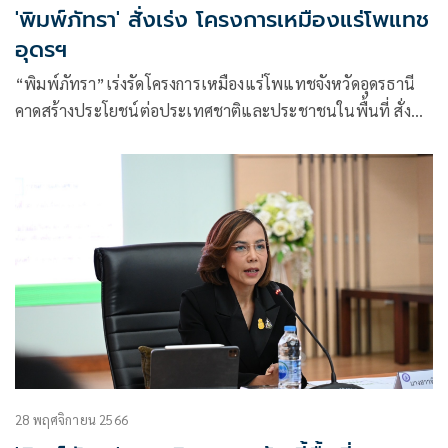
'พิมพ์ภัทรา' สั่งเร่ง โครงการเหมืองแร่โพแทช
อุดรฯ
“พิมพ์ภัทรา”เร่งรัดโครงการเหมืองแร่โพแทชจังหวัดอุดรธานี
คาดสร้างประโยชน์ต่อประเทศชาติและประชาชนในพื้นที่ สั่ง
กำชับหน่วยงานที่เกี่ยวข้องกำกับดูแลกิจการให้เป็นเหมืองแร่ดี
อยู่คู่ชุมชน ขณะที่บริษัทฯ ผู้รับประทานบัตร เข้าพื้นที่เพื่อ
เตรียมการพัฒนาพื้นที่ทำเหมืองแล้ว โดยตั้งเป้าเร่งผลิตแร่
โพแทชให้ได้ภายใน 3 ปี
28 พฤศจิกายน 2566