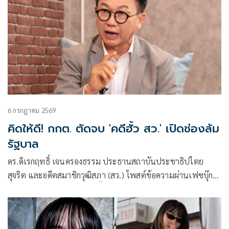
6 กรกฎาคม 2569
คิดให้ดี! กกต. ตัดจบ 'คดีฮั้ว สว.' เปิดช่องล้ม
รัฐบาล
ดร.ดิเรกฤทธิ์ เจนครองธรรม ประธานสถาบันประชาธิปไตย
สุจริต และอดีตสมาชิกวุฒิสภา (สว.) โพสต์ข้อความผ่านเฟซบุ๊กว่า
หากคณะกรรมการการเลือกตั้ง (กกต.) เสนอฟ้องศาล