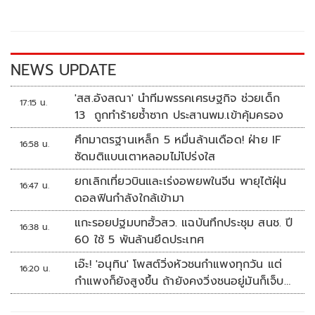
o
Li
o
n
k
k
NEWS UPDATE
'สส.อังสณา' นำทีมพรรคเศรษฐกิจ ช่วยเด็ก
17:15 น.
13 ถูกทำร้ายซ้ำซาก ประสานพม.เข้าคุ้มครอง
ศึกมาตรฐานเหล็ก 5 หมื่นล้านเดือด! ฝ่าย IF
16:58 น.
ซัดมติแบนเตาหลอมไม่โปร่งใส
ยกเลิกเที่ยวบินและเร่งอพยพในจีน พายุไต้ฝุ่น
16:47 น.
ดอลฟินกำลังใกล้เข้ามา
แกะรอยปฐมบทฮั้วสว. แฉบันทึกประชุม สนช. ปี
16:38 น.
60 ใช้ 5 พันล้านยึดประเทศ
เอ๊ะ! 'อนุทิน' โพสต์วิ่งหัวชนกำแพงทุกวัน แต่
16:20 น.
กำแพงก็ยังสูงขึ้น ถ้ายังคงวิ่งชนอยู่มันก็เจ็บ
หัวอีก