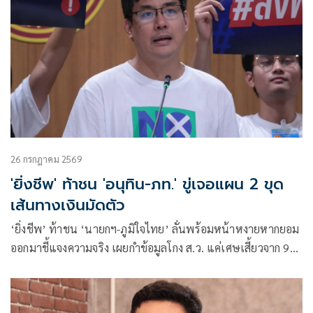
26 กรกฎาคม 2569
'ยิ่งชีพ' ท้าชน 'อนุทิน-ภท.' ขู่เจอแผน 2 ขุด
เส้นทางเงินมัดตัว
‘ยิ่งชีพ’ ท้าชน ‘นายกฯ-ภูมิใจไทย’ ลั่นพร้อมหน้าหงายหากยอม
ออกมาชี้แจงความจริง เผยกำข้อมูลโกง ส.ว. แค่เศษเสี้ยวจาก 9
หมื่นหน้า เตือนถ้าศาลไม่สั่งฟ้อง เตรียมแฉสลิปเส้นทางการเงิน
ซ้ำ