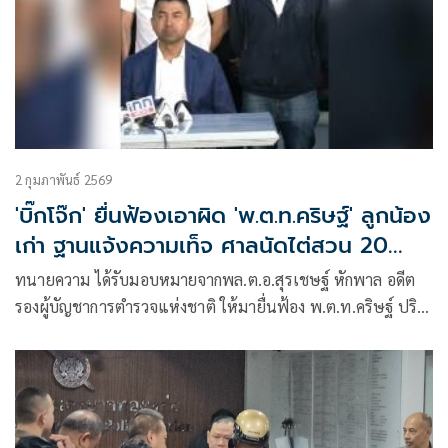
2 กุมภาพันธ์ 2569
'บิ๊กโจ๊ก' ยื่นฟ้องเอาผิด 'พ.ต.ท.คริษฐ์' ลูกน้อง
เก่า ฐานแจ้งความเท็จ ศาลนัดไต่สวน 20
เม.ย.
ทนายความ ได้รับมอบหมายจากพล.ต.อ.สุรเชษฐ์ หักพาล อดีต
รองผู้บัญชาการตำรวจแห่งชาติ ให้มายื่นฟ้อง พ.ต.ท.คริษฐ์ ปริ
ยะเกตุ อดีตลูกน้องคนสนิท