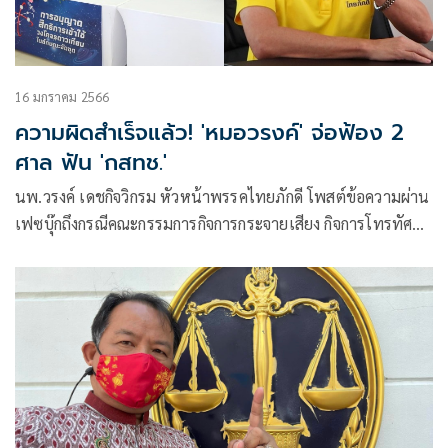
16 มกราคม 2566
ความผิดสำเร็จแล้ว! 'หมอวรงค์' จ่อฟ้อง 2
ศาล ฟัน 'กสทช.'
นพ.วรงค์ เดชกิจวิกรม หัวหน้าพรรคไทยภักดี โพสต์ข้อความผ่าน
เฟซบุ๊กถึงกรณีคณะกรรมการกิจการกระจายเสียง กิจการโทรทัศน์
และกิจการโทรคมนาคม แห่งชาติ (กสทช.) เปิดการประมูลสิทธิ