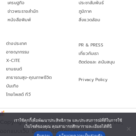
เศรษฐกิจ
ประชาสัมพันธ์
ข่าวพระราชสำนัก
ภูมิภาค
หนังสือพิมพ์
สิ่งแวดล้อม
ต่างประเทศ
PR & PRESS
อาชญากรรม
เกี่ยวกับเรา
X-CITE
ติดต่อและ สนับสนุน
ยานยนต์
สาธารณสุข-คุณภาพชีวิต
Privacy Policy
บันเทิง
ไทยโพสต์ ทีวี
เราใช้คุกกี้เพื่อพัฒนาประสิทธิภาพ และประสบการณ์ที่ดีในการใช้
Copyright© thaipost.net, All rights reserved.,
เว็บไซต์ของคุณ คุณสามารถศึกษารายละเอียดได้ที่นี่
ออกแบบเว็บ จัดทำเว็บไซต์โดย iDesign
ยินยอม
นโยบายความเป็นส่วนตัว