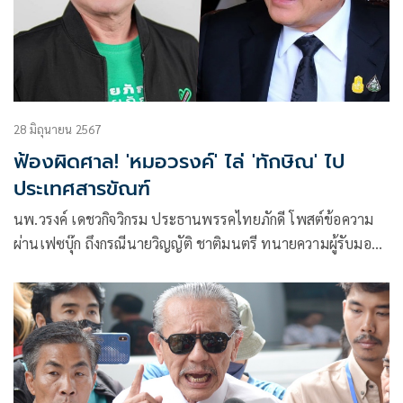
28 มิถุนายน 2567
ฟ้องผิดศาล! 'หมอวรงค์' ไล่ 'ทักษิณ' ไป
ประเทศสารขัณฑ์
นพ.วรงค์ เดชวกิจวิกรม ประธานพรรคไทยภักดี โพสต์ข้อความ
ผ่านเฟซบุ๊ก ถึงกรณีนายวิญญัติ ชาติมนตรี ทนายความผู้รับมอบ
อำนาจจากนายทักษิณ ชินวัตร อดีตนายกรัฐมนตรี