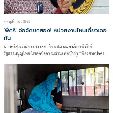
4 พฤศจิกายน 2565
'พี่ศรี' จ่อจัดยกสอง! หน่วยงานไหนเดี๋ยวเจอ
กัน
นายศรีสุวรรณ จรรยา เลขาธิการสมาคมองค์การพิทักษ์
รัฐธรรมนูญไทย โพสต์ข้อความผ่านเฟซบุ๊กว่า “ฟ้องศาลปกครอง
ยกแรก ขอระงับมติคณะรัฐมนตรีให้ต่างชาติซื้อที่ดินไทยได้ ยังๆ
ไม่จบ