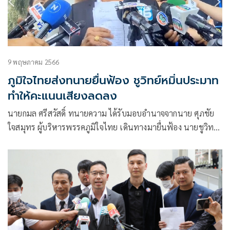
9 พฤษภาคม 2566
ภูมิใจไทยส่งทนายยื่นฟ้อง ชูวิทย์หมิ่นประมาท
ทำให้คะแนนเสียงลดลง
นายกมล ศรีสวัสดิ์ ทนายความ ได้รับมอบอำนาจจากนาย ศุภชัย
ใจสมุทร ผู้บริหารพรรคภูมิใจไทย เดินทางมายื่นฟ้อง นายชูวิทย์
กมลวิศิษฎ์ อดีตนัก