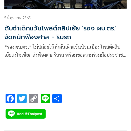
5 มิถุนายน 2565
ดับซ่าเด็กแว้นโพสต์คลิปเย้ย 'รอง ผบ.ตร.'
จัดหนักฟ้องศาล - ริบรถ
“รอง ผบ.ตร.” ไม่ปล่อยไว้ สั่งจับเด็กแว้นป่วนเมือง โพสต์คลิป
เย้ยลงโซเชียล ส่งฟ้องศาลริบรถ พร้อมขอความร่วมมือประชาชน
พบปัญหาส่งคลิปแจ้งได้ทันที มีเงินรางวัลนำจับ
F
T
C
Li
S
ac
wi
o
n
h
e
tt
p
e
ar
b
er
y
e