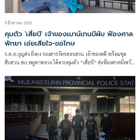
8 สิงหาคม 2565
คุมตัว 'เสี่ยบี' เจ้าของเมาน์เทนบีผับ ฟ้องศาล
พัทยา เอ่ยเสียใจ-ขอโทษ
ร.ต.อ.บุญส่ง ยิ่งยง รองสารวัตรสอบสวน เจ้าของคดี พร้อมชุด
สืบสวน สภ.พลูตาหลวง ได้ควบคุมตัว “เสี่ยบี” ส่งฟ้องศาลจังหวัด
พัทยา โดยเสี่ยบี ได้เอ่ยต่อหน้าสื่อมวลชน 2 คำสั้นๆ ว่า เสียใจ
และขอโทษ