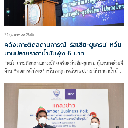
24 กุมภาพันธ์ 2565
คลังเกาะติดสถานการณ์ 'รัสเซีย-ยูเครน' หวั่น
บานปลายราคาน้ำมันพุ่ง 6 บาท
“คลัง”เกาะติดสถานการณ์ตึงเครียดรัสเซีย-ยูเครน ลุ้นจบลงด้วยดี
ด้าน “หอการค้าไทย” หวั่นเหตุการณ์บานปลาย ดันราคาน้ำมัน
ไทยพุ่งอีก 6 บาท