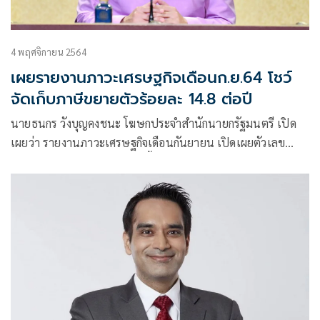
4 พฤศจิกายน 2564
เผยรายงานภาวะเศรษฐกิจเดือนก.ย.64 โชว์
จัดเก็บภาษีขยายตัวร้อยละ 14.8 ต่อปี
นายธนกร วังบุญคงชนะ โฆษกประจำสำนักนายกรัฐมนตรี เปิด
เผยว่า รายงานภาวะเศรษฐกิจเดือนกันยายน เปิดเผยตัวเลข
สะท้อนภาพเศรษฐกิจไทยที่ดีขึ้น อาทิ ด้านการท่องเที่ยว โดยใน
เดือน ก.ย. 64 มีนักท่องเที่ยวชาวต่างชาติเดินทางเข้าประเทศ