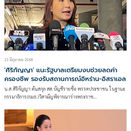
23 มิถุนายน 2568
'ศิริกัญญา' แนะรัฐบาลเตรียมงบช่วยลดค่า
ครองชีพ รองรับสถานการณ์อิหร่าน-อิสราเอล
น.ส.ศิริกัญญา ตันสกุล สส.บัญชีรายชื่อ พรรคประชาชน ในฐานะ
กรรมาธิการ(กมธ.)วิสามัญพิจารณาร่างพระราช
บัญญัติ(พ.ร.บ.)งบประมาณรายจ่ายประจำปีงบประมาณ
พ.ศ.2569 ให้สัมภาษณ์กรณีสถานการณ์โลกในพื้นที่
ตะวันออกกลาง