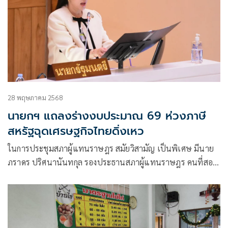
28 พฤษภาคม 2568
นายกฯ แถลงร่างงบประมาณ 69 ห่วงภาษี
สหรัฐฉุดเศรษฐกิจไทยดิ่งเหว
ในการประชุมสภาผู้แทนราษฎร สมัยวิสามัญ เป็นพิเศษ มีนาย
ภราดร ปริศนานันทกุล รองประธานสภาผู้แทนราษฎร คนที่สอง
เป็นประธานการประชุม พิจารณาร่างพระราชบัญญัติ(พ.ร.บ.)
งบประมาณรายจ่ายประจำปีงบประมาณ พ.ศ.2569 วงเงิน 3.78
ล้านล้านบาท วาระแรก