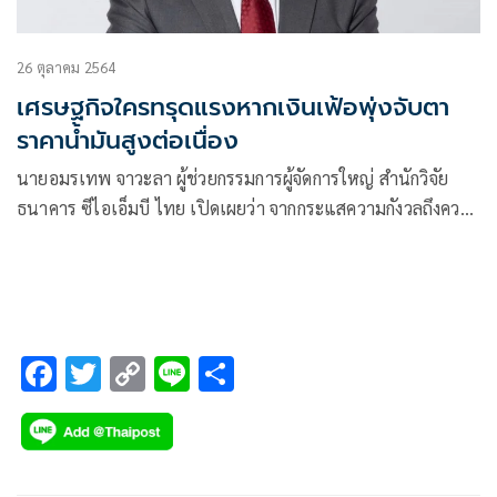
26 ตุลาคม 2564
เศรษฐกิจใครทรุดแรงหากเงินเฟ้อพุ่งจับตา
ราคาน้ำมันสูงต่อเนื่อง
นายอมรเทพ จาวะลา ผู้ช่วยกรรมการผู้จัดการใหญ่ สำนักวิจัย
ธนาคาร ซีไอเอ็มบี ไทย เปิดเผยว่า จากกระแสความกังวลถึงความ
เสี่ยงสำคัญปี 2565
F
T
C
Li
S
ac
wi
o
n
h
e
tt
p
e
ar
b
er
y
e