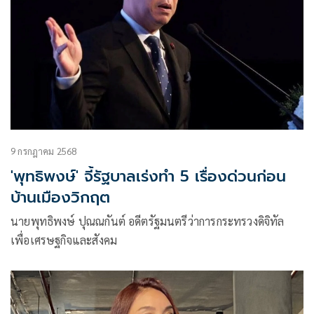
2568 เพิ่มขึ้นเป็น 1.8–2.3% (โดยรวมของค่ากลาง 2%)
9 กรกฎาคม 2568
'พุทธิพงษ์' จี้รัฐบาลเร่งทำ 5 เรื่องด่วนก่อน
บ้านเมืองวิกฤต
นายพุทธิพงษ์ ปุณณกันต์ อดีตรัฐมนตรีว่าการกระทรวงดิจิทัล
เพื่อเศรษฐกิจและสังคม