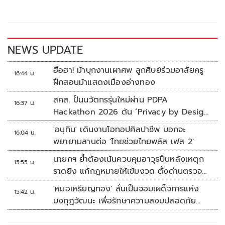
o
Li
o
n
k
k
NEWS UPDATE
ฮือฮา! ม้าบุกงานเผาศพ ลูกศิษย์ร่วมอาลัยครู
16:44 น.
ฝึกสอนม้าแสดงเมืองอ่างทอง
สคส. ปั้นนวัตกรรุ่นใหม่ผ่าน PDPA
16:37 น.
Hackathon 2026 ดัน ‘Privacy by Design
for all’ สู่โซลูชันคุ้มครองข้อมูลส่วนบุคคลที่
'อนุทิน' เดินงานโอทอปศิลปาชีพ บอกจะ
16:04 น.
ใช้ได้จริง
พยายามสานต่อ 'ไทยช่วยไทยพลัส เฟส 2'
นายกฯ ย้ำต้องเน้นควบคุมอาวุธปืนหลังเหตุก
15:55 น.
ราดยิง แก้กฎหมายให้เข้มงวด ตั้งด่านตรวจ
เพิ่ม
'หมอเหรียญทอง' ลั่นเป็นจอมเผด็จการแห่ง
15:42 น.
มงกุฎวัฒนะ เพื่อรักษาความสงบปลอดภัย
ภายในรพ.