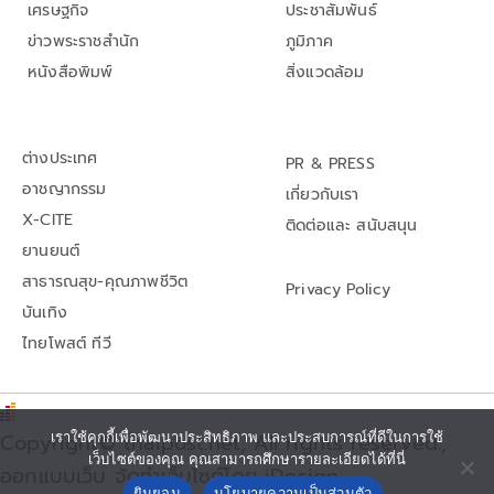
เศรษฐกิจ
ประชาสัมพันธ์
ข่าวพระราชสำนัก
ภูมิภาค
หนังสือพิมพ์
สิ่งแวดล้อม
ต่างประเทศ
PR & PRESS
อาชญากรรม
เกี่ยวกับเรา
X-CITE
ติดต่อและ สนับสนุน
ยานยนต์
สาธารณสุข-คุณภาพชีวิต
Privacy Policy
บันเทิง
ไทยโพสต์ ทีวี
เราใช้คุกกี้เพื่อพัฒนาประสิทธิภาพ และประสบการณ์ที่ดีในการใช้
Copyright© thaipost.net, All rights reserved.,
เว็บไซต์ของคุณ คุณสามารถศึกษารายละเอียดได้ที่นี่
ออกแบบเว็บ จัดทำเว็บไซต์โดย iDesign
ยินยอม
นโยบายความเป็นส่วนตัว