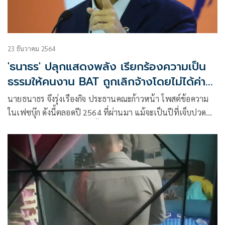
23 ธันวาคม 2564
'ธนาธร' ปลุกแสดงพลัง เรียกร้องความเป็น
ธรรมให้คนงาน BAT ถูกเลิกจ้างโดยไม่ได้ค่า
ชดเชย
นายธนาธร จึงรุ่งเรืองกิจ ประธานคณะก้าวหน้า โพสต์ข้อความ
ในเฟซบุ๊ก ดังนี้ตลอดปี 2564 ที่ผ่านมา แม้จะเป็นปีที่เจ็บปวด
และหนักหนาของพวกเรา ทั้งภาวะเศรษฐกิจ โรคระบาด การ
ปราบปรามผู้ชุมนุมบนท้องถนน จับกุมผู้เห็นต่างวิพากษ์วิจารณ์
รัฐ