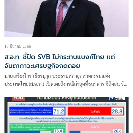
13 มีนาคม 2566
ส.อ.ท. ชี้ปิด SVB ไม่กระทบแบงก์ไทย แต่
จับตาภาวะเศรษฐกิจถดถอย
นายเกรียงไกร เธียรนุกุล ประธานสภาอุตสาหกรรมแห่ง
ประเทศไทย(ส.อ.ท.) เปิดเผยถึงกรณีล่าสุดที่ธนาคาร ซิลิคอน วัล
เลย์ แบงก์ ( SVB) ซึ่งเป็นธนาคารใหญ่อันดับ 16 ของสหรัฐต้อง
ปิดตัวลง