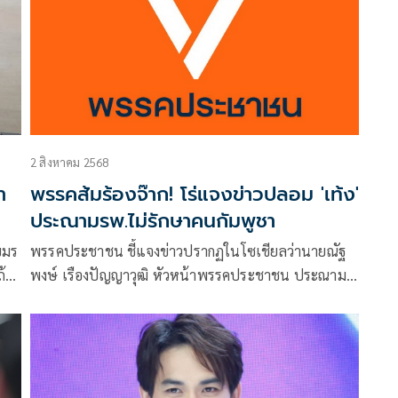
2 สิงหาคม 2568
า
พรรคส้มร้องจ๊าก! โร่แจงข่าวปลอม 'เท้ง'
ประณามรพ.ไม่รักษาคนกัมพูชา
ขมร
พรรคประชาชน ชี้แจงข่าวปรากฏในโซเชียลว่านายณัฐ
ถ้า
พงษ์ เรืองปัญญาวุฒิ หัวหน้าพรรคประชาชน ประณาม
โรงพยาบาลอุบลฯที่ปฏิเสธการรักษาคนเขมร ซึ่งพรรค
ประชาชนยืนยันว่านายณัฐพงษ์ไม่เคยสื่อสารคำพูด
เนื้อหาดังกล่าว