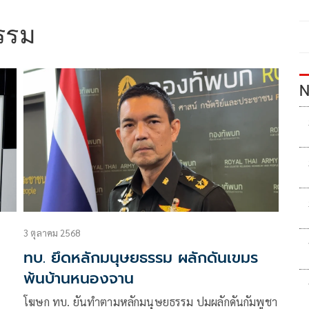
รรม
N
3 ตุลาคม 2568
ทบ. ยึดหลักมนุษยธรรม ผลักดันเขมร
พ้นบ้านหนองจาน
โฆษก ทบ. ยันทำตามหลักมนุษยธรรม ปมผลักดันกัมพูชา