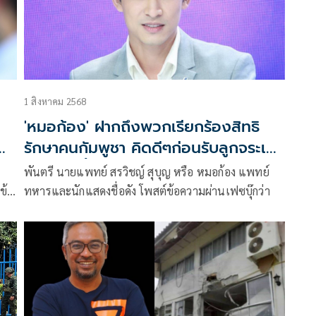
1 สิงหาคม 2568
'หมอก้อง' ฝากถึงพวกเรียกร้องสิทธิ
ญญา
รักษาคนกัมพูชา คิดดีๆก่อนรับลูกจระเข้
มารักษาเลี้ยงดู
พันตรี นายแพทย์ สรวิชญ์ สุบุญ หรือ หมอก้อง แพทย์
ข้อ
ทหารและนักแสดงชื่อดัง โพสต์ข้อความผ่านเฟซบุ๊กว่า