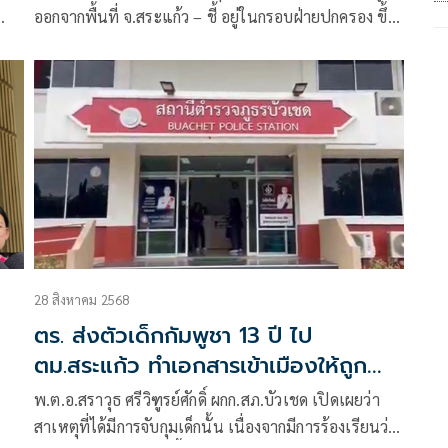
ออกจากพื้นที่ จ.สระแก้ว – ชี้ อยู่ในกรอบฝ่ายปกครอง ขึ้น
มี
อยู่กับสถานการณ์หน้างาน – ย้ำ 18 เชลยศึก คุมตัวตาม
หลักสากล หลัง กพช.ร้องให้ปล่อยตัว
28 สิงหาคม 2568
ตร. ส่งตัวเด็กกัมพูชา 13 ปี ไป
ตม.สระแก้ว ทำเอกสารเข้าเมืองให้ถูก
ต้องจะได้กลับมาเรียนใหม่
ง
พ.ต.อ.สราวุธ ศรีวิฑูรย์ศักดิ์ ผกก.สภ.บัวเชด เปิดเผยว่า
สาเหตุที่ได้มีการจับกุมเด็กนั้น เนื่องจากมีการร้องเรียนว่า