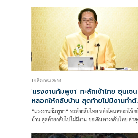
สะเทือนใจ​ ยัน รบ.คำนึงถึงสิทธิมนุษยธรรม
14 สิงหาคม 2568
'แรงงานกัมพูชา' ทะลักเข้าไทย ฮุนเซน
หลอกให้กลับบ้าน สุดท้ายไม่มีงานทำต
ลอบข้ามแดนกลับมา
“แรงงานกัมพูชา“ ทะลักกลับไทย หลังโดนหลอกให้กล
บ้าน สุดท้ายกลับไปไม่มีงาน ขอเดินทางกลับไทย ล่าสุ
มหาดไทย-แรงงาน ผ่อนผันให้แรงงานกัมพูชาอยู่ไทย
ได้อีก 6 เดือน ไม่ต้องข้ามแดนไปต่ออายุ ด้วยเหตุผล