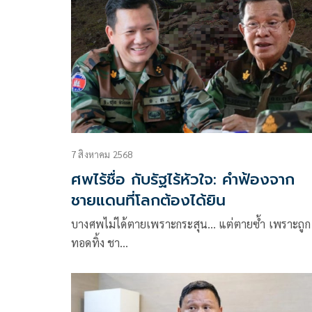
ด้านมนุษยธรรม
7 สิงหาคม 2568
ศพไร้ชื่อ กับรัฐไร้หัวใจ: คำฟ้องจาก
ชายแดนที่โลกต้องได้ยิน
บางศพไม่ได้ตายเพราะกระสุน… แต่ตายซ้ำ เพราะถูก
ทอดทิ้ง ชา…