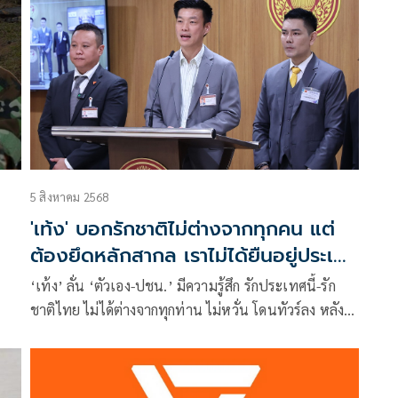
5 สิงหาคม 2568
'เท้ง' บอกรักชาติไม่ต่างจากทุกคน แต่
ต้องยึดหลักสากล เราไม่ได้ยืนอยู่ประเทศ
เดียว
‘เท้ง’ ลั่น ‘ตัวเอง-ปชน.’ มีความรู้สึก รักประเทศนี้-รัก
ชาติไทย ไม่ได้ต่างจากทุกท่าน ไม่หวั่น โดนทัวร์ลง หลัง
แนะยึดหลักมนุษยธรรมฯ ขอมีสติในการเสพสารข่าว
หวั่น ไม่ช่วยให้สถานการณ์ดีขึ้น เชื่อสิ่งที่จะเอาชนะคำ
หลอกลวงได้ คือความจริง