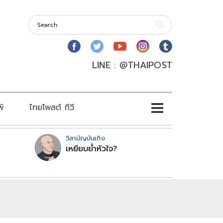
LINE : @THAIPOST
พ์
ไทยโพสต์ ทีวี
วิสามัญบันเทิง
เหยียบย่ำหัวใจ?