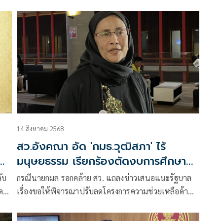
มีบุคคลต่างด้าวอยู่ในพื้นที่ ตนจึงสั่งให้ฝ่ายสืบสวนออก
ตรวจสอบ หลังจากนั้นเพียง 1 วัน ฝ่ายสืบสวนก็ได้รายงาน
กลับมาที่ตนว่าพบตัวแล้ว ซึ่งเป็นผู้หญิง จากนั้นจึงได้ขอ
ตรวจสอบเอกสาร แต่ก็ไม่มีเอกสารที่ถูกต้องตามกฎหมาย
เลย จึงถือว่าบุคคลดังกล่าวเข้ามาในประเทศไทยโดยไม่
ชอบโดยกฎหมาย ต่อมาจึงกุมตัวมาที่ สภ.บัวเชด และมาท
ราบภายหลังอีกว่ามีลูกที่ยังเรียนหนังสืออยู่ ตนจึงให้ฝ่าย
สืบพาแม่ไปรับตัวลูกมา ซึ่งมีครูติดตามมาด้วย
14 สิงหาคม 2568
สว.อังคณา อัด 'กมธ.วุฒิสภา' ไร้
้อง
มนุษยธรรม เรียกร้องตัดงบการศึกษา
เด็กกัมพูชา
ับ
กรณีนายกมล รอกคล้าย สว. แถลงข่าวเสนอแนะรัฐบาล
ด
เรื่องขอให้พิจารณาปรับลดโครงการความช่วยเหลือด้าน
ต่อ
การศึกษา
ทาง