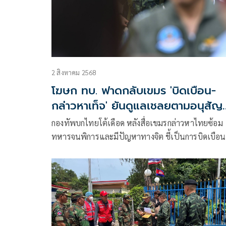
2 สิงหาคม 2568
โฆษก ทบ. ฟาดกลับเขมร 'บิดเบือน-
กล่าวหาเท็จ' ยันดูแลเชลยตามอนุสั
เจนีวา
กองทัพบกไทยโต้เดือด หลังสื่อเขมรกล่าวหาไทยซ้อม
ทหารจนพิการและมีปัญหาทางจิต ชี้เป็นการบิดเบือน
เท็จจริง