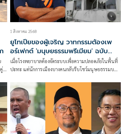
1 สิงหาคม 2568
ยูโทเปียของผู้เจริญ วาทกรรมต้องเพ
ีก
อร์เฟกต์ 'มนุษยธรรมพรีเมียม' ฉบับ
ก้าวหน้า
ย
เมื่อโรงพยาบาลต้องจัดระบบเพื่อความปลอดภัยในพื้นที่
ู่
ปะทะ แต่นักการเมืองบางคนกลับรีบโชว์มนุษยธรรมบน
หน้าฟีด ใช้คำใหญ่คำโตเรื่องเกียรติภูมิประเทศ