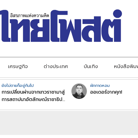
เศรษฐกิจ
ต่างประเทศ
บันเทิง
หนังสือพิม
ยังไม่ตายก็อยู่กันไป
ผักกาดหอม
การเปลี่ยนผ่านจากเทวราชามาสู่
ออเดอร์จากคุก!
การสถาปนาอัตลักษณ์ราชาธิป
ไตยแบบพุทธศาสนาในพระไตร
ปิฏก : สามัญผลสูตรในฐานะ
ทฤษฎีขีดจำกัดของอำนาจรัฐ
เหนือแรงงานและทรัพย์สิน