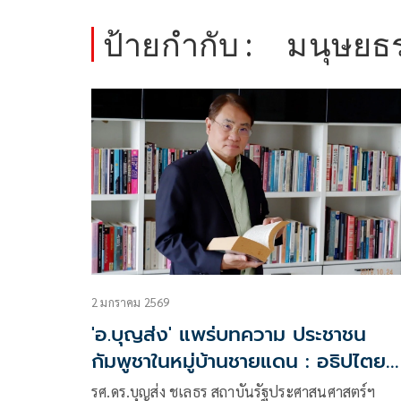
ป้ายกำกับ :
มนุษยธ
2 มกราคม 2569
'อ.บุญส่ง' แพร่บทความ ประชาชน
กัมพูชาในหมู่บ้านชายแดน : อธิปไตย
และมนุษยธรรม
รศ.ดร.บุญส่ง ชเลธร สถาบันรัฐประศาสนศาสตร์ฯ