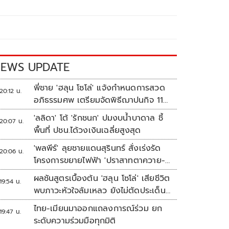
EWS UPDATE
พี่ชาย 'ฮลุน โซโล่' แจ้งกำหนดการสวด
20:12 น.
อภิธรรมศพ เตรียมจัดพิธีฌาปนกิจ 11
ส.ค.
'ลลิดา' โต้ 'รักชนก' ปมงบน้ำบาดาล ชี้
20:07 น.
พื้นที่ ปชน.ได้วงเงินเฉลี่ยสูงสุด
'พลพีร์' ลุยชายแดนสุรินทร์ สั่งเร่งรัด
20:06 น.
โครงการขยายไฟฟ้า 'ปราสาทตาควาย-
เนิน 350'
ผลชันสูตรเบื้องต้น 'ฮลุน โซโล่' เสียชีวิต
19:54 น.
พบภาวะหัวใจล้มเหลว ยังไม่ตัดประเด็น
สารพิษ รอจอร์เจียส่งผลตรวจครั้งแรก
ไทย-เมียนมาออกแถลงการณ์ร่วม ยก
19:47 น.
ระดับความร่วมมือทุกมิติ