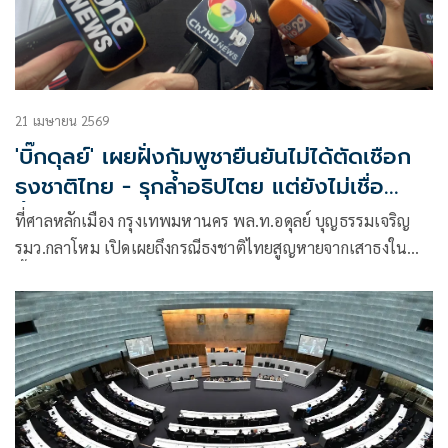
21 เมษายน 2569
'บิ๊กดุลย์' เผยฝั่งกัมพูชายืนยันไม่ได้ตัดเชือก
ธงชาติไทย - รุกล้ำอธิปไตย แต่ยังไม่เชื่อ
ทั้งหมด
ที่ศาลหลักเมือง กรุงเทพมหานคร พล.ท.อดุลย์ บุญธรรมเจริญ
รมว.กลาโหม เปิดเผยถึงกรณีธงชาติไทยสูญหายจากเสาธงใน
พื้นที่รูปตัวยู (U) บริเว