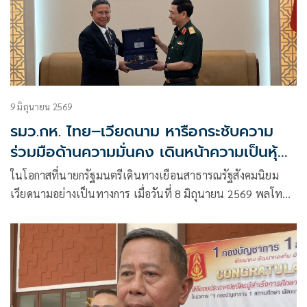
9 มิถุนายน 2569
รมว.กห. ไทย–เวียดนาม หารือกระชับความ
ร่วมมือด้านความมั่นคง เดินหน้าความเป็นหุ้น
ส่วนยุทธศาสตร์รอบด้าน
ในโอกาสที่นายกรัฐมนตรีเดินทางเยือนสาธารณรัฐสังคมนิยม
เวียดนามอย่างเป็นทางการ เมื่อวันที่ 8 มิถุนายน 2569 พลโท
อดุลย์ บุญธรรมเจริญ รัฐมนตรีว่าการกระทรวงกลาโหม ได้นำ
คณะผู้บริหารระดับสูงด้านความมั่นคงของไทย ประกอบด้วย ปลัด
กระทรวงกลาโหม ผู้