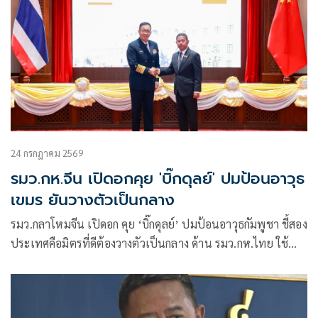
24 กรกฎาคม 2569
รมว.กห.จีน เปิดอกคุย 'บิ๊กดุลย์' ปมป้อนอาวุธ
เขมร ยันวางตัวเป็นกลาง
รมว.กลาโหมจีน เปิดอก คุย ‘บิ๊กดุลย์’ ปมป้อนอาวุธกัมพูชา ชี้สอง
ประเทศคือมิตรที่ดีต้องวางตัวเป็นกลาง ด้าน รมว.กห.ไทย ใช้
นอกรอบซักส่งอาวุธเพิ่ม