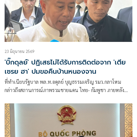
23 มิถุนายน 2569
'บิ๊กดุลย์' ปฏิเสธไม่ได้รับการติดต่อจาก 'เตีย
เซรย ฮา' ปมขอคืนบ้านหนองจาน
ที่ทำเนียบรัฐบาล พล.ท.อดุลย์ บุญธรรมเจริญ รมว.กลาโหม
กล่าวถึงสถานการณ์ภาพรวมชายแดน ไทย- กัมพูชา ภายหลัง
เครื่องบิน F- 16