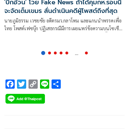
'บิ๊กอ้วน' โวย Fake News ถ้าได้คุมกห.รอบนี้
จะจัดเต็มเขมร ลั่นดำเนินคดีผู้โพสต์ถึงที่สุด
นายภูมิธรรม เวชยชัย อดีตรมว.กลาโหม และแกนนำพรรคเพื่อ
ไทย โพสต์เฟซบุ๊ก ปฏิเสธกรณีมีการเผยแพร่ข้อความบนโซเชีย
ลมีเดีย ว่า “ภูมิธรรมลั่นถ้าได้นั่งกระทรวงกลาโหมรอบนี้ พี่น้อง
ชาวไทยเตรียมดูได้เลย ฝั่งเพื่อนบ้านอย่างเขมร เจอดีแน่ จัดหนัก
จัดเต็ม แบบไม่ต้องสืบ” โดยระบุว่า
...
F
T
C
Li
S
ac
wi
o
n
h
e
tt
p
e
ar
b
er
y
e
o
Li