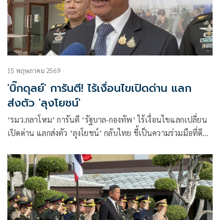
15 พฤษภาคม 2569
'บิ๊กดุลย์' การันตี! ไร้เงื่อนไขเปิดด่าน แลก
ส่งตัว 'ลุงโยชน์'
‘รมว.กลาโหม’ การันตี ‘รัฐบาล-กองทัพ’ ไร้เงื่อนไขแลกเปลี่ยน
เปิดด่าน แลกส่งตัว ‘ลุงโยชน์’ กลับไทย ชี้เป็นความร่วมมือที่ดี
ยกเครดิต ‘มทภ. 2’ ประสานงาน เชื่อหากบรรยากาศดี การเจรจา
ทวิภาคีทุกระดับคืบหน้า