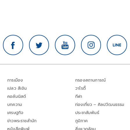
การเมือง
กรองสถานการณ์
เปลว สีเงิน
วาไรตี้
คอลัมนิสต์
กีฬา
บทความ
ท่องเที่ยว – ศิลปวัฒนธรรม
เศรษฐกิจ
ประชาสัมพันธ์
ข่าวพระราชสำนัก
ภูมิภาค
หนังสือพิมพ์
สิ่งแวดล้อม