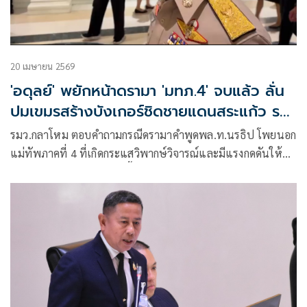
20 เมษายน 2569
'อดุลย์' พยักหน้าดรามา 'มทภ.4' จบแล้ว ลั่น
ปมเขมรสร้างบังเกอร์ชิดชายแดนสระแก้ว รอ
ฟังรายงาน
รมว.กลาโหม ตอบคำถามกรณีดรามาคำพูดพล.ท.นรธิป โพยนอก
แม่ทัพภาคที่ 4 ที่เกิดกระแสวิพากษ์วิจารณ์และมีแรงกดดันให้
ย้ายออกจากตำแหน่งเรื่องนี้จบแล้ว