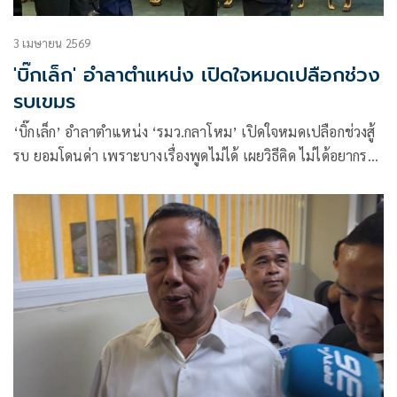
3 เมษายน 2569
'บิ๊กเล็ก' อำลาตำแหน่ง เปิดใจหมดเปลือกช่วง
รบเขมร
‘บิ๊กเล็ก’ อำลาตำแหน่ง ‘รมว.กลาโหม’ เปิดใจหมดเปลือกช่วงสู้
รบ ยอมโดนด่า เพราะบางเรื่องพูดไม่ได้ เผยวิธีคิด ไม่ได้อยากรบ
แต่เมื่อรบต้องชนะ รับเสียใจกำลังพลสูญเสีย 42 นาย เชื่อมือ ‘บิ๊
กดุลย์’ ทำงานได้