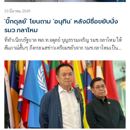
10 มีนาคม 2569
'บิ๊ก​ดุลย์' โยนถาม​ 'อนุทิน' หลังมีชื่อขยับนั่ง
รมว.กลาโหม
ที่ทำเนียบรัฐบาล พล.ท.อดุลย์​ บุญธรรม​เจริญ​ รมช.​กลาโหม​ ให้
สัมภา​ณ์สั้นๆ​ ถึงกระแสข่าว​เตรียมขยับจาก รมช.​กลาโหม​เป็น
รมว.กลาโหม​ ว่า​