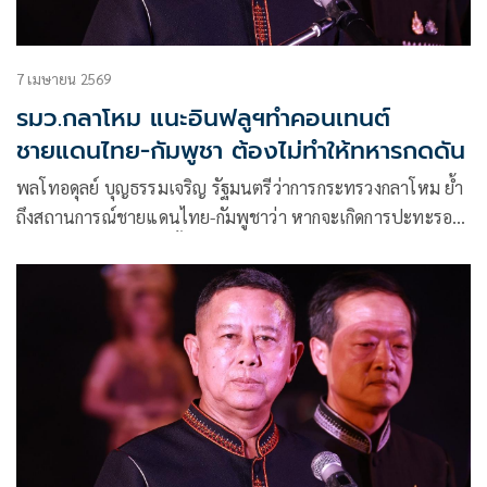
7 เมษายน 2569
รมว.กลาโหม แนะอินฟลูฯทำคอนเทนต์
ชายแดนไทย-กัมพูชา ต้องไม่ทำให้ทหารกดดัน
พลโทอดุลย์ บุญธรรมเจริญ รัฐมนตรีว่าการกระทรวงกลาโหม ย้ำ
ถึงสถานการณ์ชายแดนไทย-กัมพูชาว่า หากจะเกิดการปะทะรอบ
3 ต้องมีสิ่งบอกเหตุ ดังนั้นจึงขอให้ประชนชนอย่าวิตกกังวล แต่สิ่ง
ที่กังวลมากกว่าคือความเคลื่อนไหวของบุคคลที่เรียกว่า ‘อินฟลูฯ’
ที่ออกมาให้ข้อมูล โดยหวังยอดไลค์ และยอดผู้เข้าชม แต่ส่งผลให้
สถานการณ์ชายแดนตึงเครียด