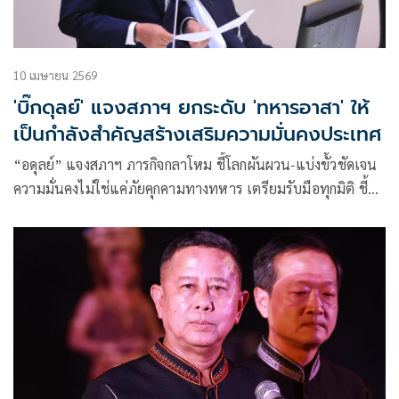
10 เมษายน 2569
'บิ๊กดุลย์' แจงสภาฯ ยกระดับ 'ทหารอาสา' ให้
เป็นกำลังสำคัญสร้างเสริมความมั่นคงประเทศ
“อดุลย์” แจงสภาฯ ภารกิจกลาโหม ชี้โลกผันผวน-แบ่งขั้วชัดเจน
ความมั่นคงไม่ใช่แค่ภัยคุกคามทางทหาร เตรียมรับมือทุกมิติ ชี้
ความมั่นคงที่แท้จริงต้องพัฒนาจัดหาอาวุธเอง ยันเดินหน้าทหาร
อาสา เป็นกำลังรบ-สถาบันที่สร้างคน ลั่น “เราจะทำทันที รวม
เป็นหนึ่ง จึงชนะ”