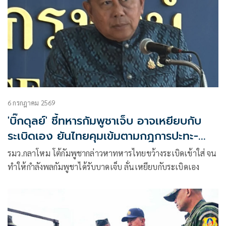
6 กรกฎาคม 2569
'บิ๊กดุลย์' ชี้ทหารกัมพูชาเจ็บ อาจเหยียบกับ
ระเบิดเอง ยันไทยคุมเข้มตามกฎการปะทะ-
ถ้อยแถลงร่วมฯ
รมว.กลาโหม โต้กัมพูชากล่าวหาทหารไทยขว้างระเบิดเข้าใส่ จน
ทำให้กำลังพลกัมพูชาได้รับบาดเจ็บ ลั่นเหยียบกับระเบิดเอง