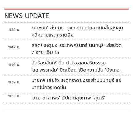
o
n
k
k
NEWS UPDATE
'ยศชนัน' สั่ง ศธ. ดูแลความปลอดภัยขั้นสูงสุด
11:56 น.
คลี่คลายเหตุกราดยิง
สลด! เหตุยิง รร.เทพศิรินทร์ นนทบุรี เสียชีวิต
11:47 น.
7 ราย เจ็บ 15
นักร้องจัดให้ ยื่น ป.ป.ช.สอบจริยธรรม
11:46 น.
'สส.พรรคส้ม' บิดเบือน เปิดความลับ 'บังเกอร์
ทหาร'
นายกฯ เสียใจ เหตุกราดยิงรร.ย่านนนทบุรี แย่
11:39 น.
มากไม่ควรเกิดขึ้น
11:35 น.
'ฮาย อาภาพร' อัปเดตสุขภาพ 'สุนารี'