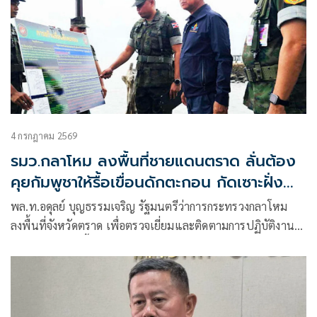
4 กรกฎาคม 2569
รมว.กลาโหม ลงพื้นที่ชายแดนตราด ลั่นต้อง
คุยกัมพูชาให้รื้อเขื่อนดักตะกอน กัดเซาะฝั่ง
ไทย
พล.ท.อดุลย์ บุญธรรมเจริญ รัฐมนตรีว่าการกระทรวงกลาโหม
ลงพื้นที่จังหวัดตราด เพื่อตรวจเยี่ยมและติดตามการปฏิบัติงาน
ของกำลังพลในพื้นที่รับผิดชอบของกองกำลังป้องกันชายแดน
จันทบุรีและตราด พร้อมขับเคลื่อนนโยบาย น้ำไหล ไฟสว่าง ทาง
ดี มีสัญญาณโทรศัพท์