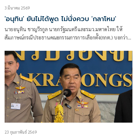
3 มีนาคม 2569
'อนุทิน' ยันไม่ได้พูด ไม่นั่งควบ 'กลาโหม'
นายอนุทิน ชาญวีรกูล นายกรัฐมนตรีและรมว.มหาดไทย ให้
สัมภาษณ์กรณีประธานคณะกรรมการการเลือกตั้ง(กกต.) บอกว่า
จะมีการรับรองสส.บัญชีรายชื่อในวันที่ 4 มี.ค. ว่า “ท่านพูดแล้ว
หรอ สาธุ ขอบคุณ” เมื่อถามว่าหลังกกต.รับรองแล้วได้วางไทม์
ไลน์ไปจนถึงการตั้งคณะรัฐมนตรี (ครม.)
23 กุมภาพันธ์ 2569