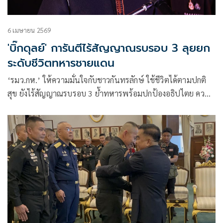
6 เมษายน 2569
'บิ๊กดุลย์' การันตีไร้สัญญาณรบรอบ 3 ลุยยก
ระดับชีวิตทหารชายแดน
‘รมว.กห.’ ให้ความมั่นใจกับชาวกันทรลักษ์ ใช้ชีวิตได้ตามปกติ
สุข ยังไร้สัญญาณรบรอบ 3 ย้ำทหารพร้อมปกป้องอธิปไตย ควบคู่
กระตุ้นท่องเที่ยว ลั่นสานต่อแนวทาง ‘บิ๊กเล็ก’ ยกระดับคุณภาพ
ทหารชายแดน- ชั้นผู้น้อย