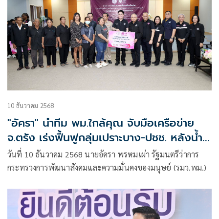
10 ธันวาคม 2568
"อัครา" นำทีม พม.ใกล้คุณ จับมือเครือข่าย
จ.ตรัง เร่งฟื้นฟูกลุ่มเปราะบาง-ปชช. หลังน้ำ
ลด ร่วมกันพัฒนาคุณภาพชีวิตให้ดีกว่าเดิม
วันที่ 10 ธันวาคม 2568 นายอัครา พรหมเผ่า รัฐมนตรีว่าการ
กระทรวงการพัฒนาสังคมและความมั่นคงของมนุษย์ (รมว.พม.)