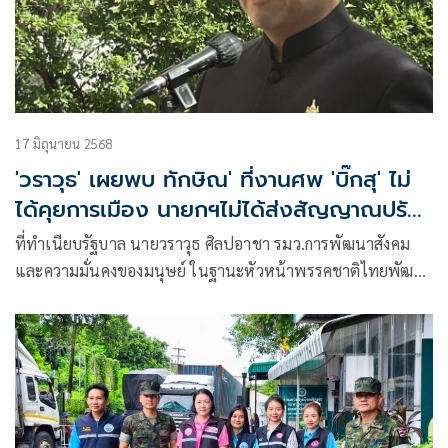
17 มิถุนายน 2568
'วราวุธ' เผยพบ ทักษิณ' ที่งานศพ 'บิ๊กสุ' ไม่
ได้คุยการเมือง นายกฯไม่ได้ส่งสัญญาณปรับ
ครม.
ที่ทำเนียบรัฐบาล นายวราวุธ ศิลปอาชา รมว.การพัฒนาสังคม
และความมั่นคงของมนุษย์ ในฐานะหัวหน้าพรรคชาติไทยพัฒนา
กล่าวถึงกรณี