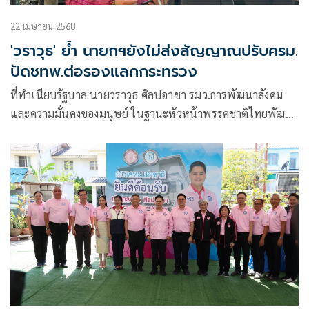
22 เมษายน 2568
'วราวุธ' ย้ำ นายกฯยังไม่ส่งสัญญาณปรับครม.
ปัดชทพ.ต่อรองแลกกระทรวง
ที่ทำเนียบรัฐบาล นายวราวุธ ศิลปอาชา รมว.การพัฒนาสังคม
และความมั่นคงของมนุษย์ ในฐานะหัวหน้าพรรคชาติไทยพัฒนา
(ชทพ.) ใ