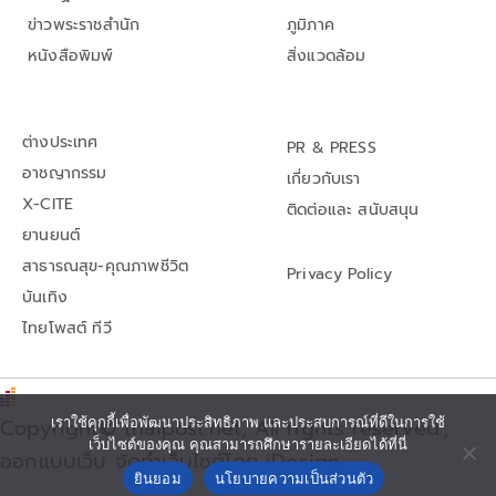
ข่าวพระราชสำนัก
ภูมิภาค
หนังสือพิมพ์
สิ่งแวดล้อม
ต่างประเทศ
PR & PRESS
อาชญากรรม
เกี่ยวกับเรา
X-CITE
ติดต่อและ สนับสนุน
ยานยนต์
สาธารณสุข-คุณภาพชีวิต
Privacy Policy
บันเทิง
ไทยโพสต์ ทีวี
Copyright© thaipost.net, All rights reserved.,
เราใช้คุกกี้เพื่อพัฒนาประสิทธิภาพ และประสบการณ์ที่ดีในการใช้
เว็บไซต์ของคุณ คุณสามารถศึกษารายละเอียดได้ที่นี่
ออกแบบเว็บ จัดทำเว็บไซต์โดย iDesign
ยินยอม
นโยบายความเป็นส่วนตัว