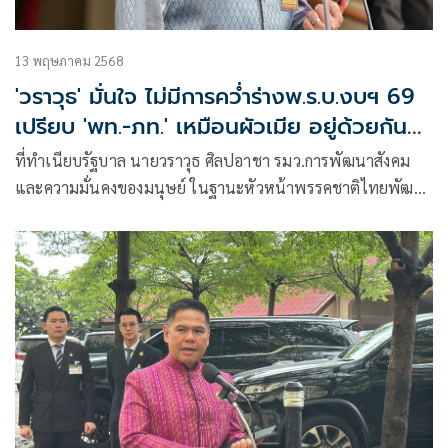
13 พฤษภาคม 2568
'วราวุธ' มั่นใจ ไม่มีการคว่ำร่างพ.ร.บ.งบฯ 69
เปรียบ 'พท.-ภท.' เหมือนผัวเมีย อยู่ด้วยกัน
กระทบกระทั่งกันบ้าง
ที่ทำเนียบรัฐบาล นายวราวุธ ศิลปอาชา รมว.การพัฒนาสังคม
และความมั่นคงของมนุษย์ ในฐานะหัวหน้าพรรคชาติไทยพัฒนา
กล่าวถึงกระแสข่าว