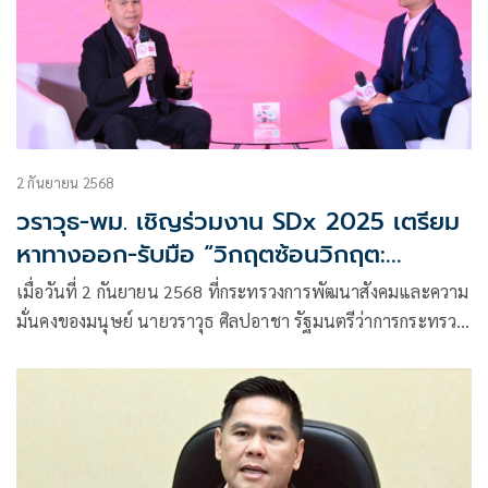
2 กันยายน 2568
วราวุธ-พม. เชิญร่วมงาน SDx 2025 เตรียม
หาทางออก-รับมือ “วิกฤตซ้อนวิกฤต:
โครงสร้างประชากรและสภาพภูมิอากาศ” ห้าม
เมื่อวันที่ 2 กันยายน 2568 ที่กระทรวงการพัฒนาสังคมและความ
พลาด 17-18 กย.นี้ ที่ศูนย์ฯ สิริกิติ์
มั่นคงของมนุษย์ นายวราวุธ ศิลปอาชา รัฐมนตรีว่าการกระทรวง
การพัฒนาสังคมและความมั่นคงของมนุษย์ (รมว.พม.)