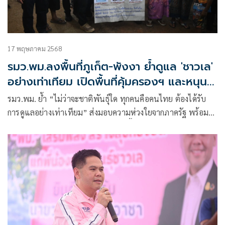
17 พฤษภาคม 2568
รมว.พม.ลงพื้นที่ภูเก็ต-พังงา ย้ำดูแล 'ชาวเล'
อย่างเท่าเทียม เปิดพื้นที่คุ้มครองฯ และหนุน
ชุมชนเข้มแข็ง
รมว.พม. ย้ำ “ไม่ว่าจะชาติพันธุ์ใด ทุกคนคือคนไทย ต้องได้รับ
การดูแลอย่างเท่าเทียม” ส่งมอบความห่วงใยจากภาครัฐ พร้อม
เปิดโครงการ “ชมวิถีชาวเล” ผลักดันพื้นที่คุ้มครองวิถีชีวิตชาวเล
ขณะ พอช. ชี้การพัฒนาแบบมีส่วนร่วมคือหัวใจของความยั่งยืน
พร้อมหนุนโครงการบ้านมั่นคง-พัฒนาอาชีพ