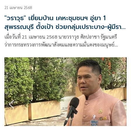
21 เมษายน 2568
"วราวุธ" เยี่ยมบ้าน เคหะชุมชนฯ อู่ยา 1
สุพรรณบุรี ตั้งเป้า ช่วยกลุ่มเปราะบาง-ผู้มีราย
ได้น้อย เข้าไม่ถึงสินเชื่อสถาบันการเงิน
เมื่อวันที่ 21 เมษายน 2568 นายวราวุธ ศิลปอาชา รัฐมนตรี
ว่าการกระทรวงการพัฒนาสังคมและความมั่นคงของมนุษย์
(รมว.พม.)