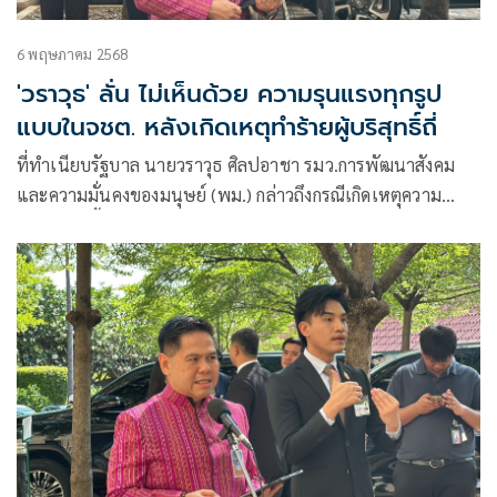
6 พฤษภาคม 2568
'วราวุธ' ลั่น ไม่เห็นด้วย ความรุนแรงทุกรูป
แบบในจชต. หลังเกิดเหตุทำร้ายผู้บริสุทธิ์ถี่
ที่ทำเนียบรัฐบาล นายวราวุธ ศิลปอาชา รมว.การพัฒนาสังคม
และความมั่นคงของมนุษย์ (พม.) กล่าวถึงกรณีเกิดเหตุความ
รุนแรงในพื้นที่