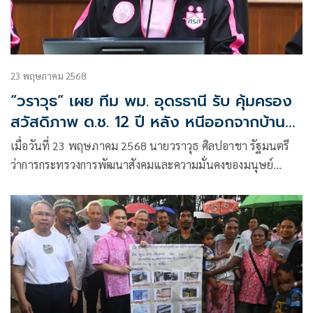
23 พฤษภาคม 2568
“วราวุธ” เผย ทีม พม. อุดรธานี รับ คุ้มครอง
สวัสดิภาพ ด.ช. 12 ปี หลัง หนีออกจากบ้าน
กอดรูปแม่ นอนโรงเรียนร้าง
เมื่อวันที่ 23 พฤษภาคม 2568 นายวราวุธ ศิลปอาชา รัฐมนตรี
ว่าการกระทรวงการพัฒนาสังคมและความมั่นคงของมนุษย์
(รมว.พม.)