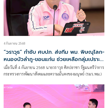
4 กันยายน 2568
“วราวุธ” กำชับ ศบปภ. ส่งทีม พม. พิษณุโลก-
หนองบัวลำภู-ขอนแก่น ช่วยเหลือกลุ่มเปราะ
บาง ที่ได้รับผลกระทบจากพายุหนองฟ้า
เมื่อวันที่ 4 กันยายน 2568 นายวราวุธ ศิลปอาชา รัฐมนตรีว่าการ
กระทรวงการพัฒนาสังคมและความมั่นคงของมนุษย์ (รมว.พม.)