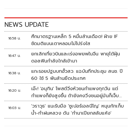
o
Li
o
n
k
k
NEWS UPDATE
ศึกมาตรฐานเหล็ก 5 หมื่นล้านเดือด! ฝ่าย IF
16:58 น.
ซัดมติแบนเตาหลอมไม่โปร่งใส
ยกเลิกเที่ยวบินและเร่งอพยพในจีน พายุไต้ฝุ่น
16:47 น.
ดอลฟินกำลังใกล้เข้ามา
แกะรอยปฐมบทฮั้วสว. แฉบันทึกประชุม สนช. ปี
16:38 น.
60 ใช้ 5 พันล้านยึดประเทศ
เอ๊ะ! 'อนุทิน' โพสต์วิ่งหัวชนกำแพงทุกวัน แต่
16:20 น.
กำแพงก็ยังสูงขึ้น ถ้ายังคงวิ่งชนอยู่มันก็เจ็บ
หัวอีก
'วราวุธ' แนะรับมือ 'ซูเปอร์เอลนีโญ' หนุนกักเก็บ
16:03 น.
น้ำ-ทำฝนหลวง ดัน 'ทำนาเปียกสลับแห้ง'