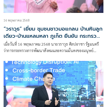
16 พฤษภาคม 2568
“วราวุธ” เยี่ยม ชุมชนชาวมอแกลน บ้านหินลูก
เดียว-บ้านแหลมหลา ภูเก็ต ยืนยัน กระทรวง
พม. ดูแลคนไทยทุกชาติพันธุ์ เดินหน้า พัฒนา
เมื่อวันที่ 16 พฤษภาคม 2568 นายวราวุธ ศิลปอาชา รัฐมนตรี
คุณภาพชีวิตชาวเล
ว่าการกระทรวงการพัฒนาสังคมและความมั่นคงของมนุษย์
(รมว.พม.)