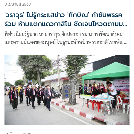
8 เมษายน 2568
'วราวุธ' ไม่รู้กระแสข่าว 'ทักษิณ' กำชับพรรค
ร่วม ห้ามแตกแถวกาสิโน ชัดเจนโหวตตามมติ
วิปรัฐบาล
ที่ทำเนียบรัฐบาล นายวราวุธ ศิลปอาชา รมว.การพัฒนาสังคม
และความมั่นคงของมนุษย์ ในฐานะหัวหน้าพรรคชาติไทยพัฒนา
กล่าวถึงกระแ