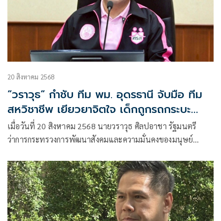
20 สิงหาคม 2568
“วราวุธ“ กำชับ ทีม พม. อุดรธานี จับมือ ทีม
สหวิชาชีพ เยียวยาจิตใจ เด็กถูกรถกระบะ
เหยียบหลัง กระดูกเชิงกรานหัก
เมื่อวันที่ 20 สิงหาคม 2568 นายวราวุธ ศิลปอาชา รัฐมนตรี
ว่าการกระทรวงการพัฒนาสังคมและความมั่นคงของมนุษย์
(รมว.พม.)