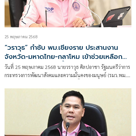
25 พฤษภาคม 2568
“วราวุธ” กำชับ พม.เชียงราย ประสานงาน
จังหวัด-มหาดไทย-กลาโหม เข้าช่วยเหลือกลุ่ม
เปราะบาง ประสบภัยน้ำท่วมแม่สายรอบ 3 ด้าน
วันที่ 25 พฤษภาคม 2568 นายวราวุธ ศิลปอาชา รัฐมนตรีว่าการ
ปลัด พม. จี้ พม.ทุก จว. เฝ้าระวังสถานการณ์
กระทรวงการพัฒนาสังคมและความมั่นคงของมนุษย์ (รมว.พม.)
ต่อเนื่อง หลังอุตุพยากรณ์ พื้นที่เสี่ยง ฝนตก
เปิดเผยถึงสถานการณ์อุทกภัยในเขตพื้นที่อําเภอแม่สาย
น้ำหลาก