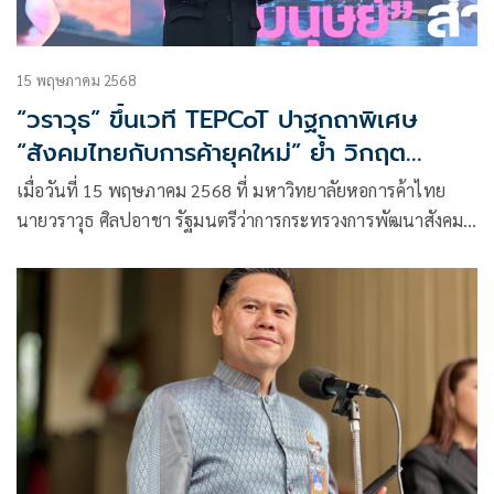
15 พฤษภาคม 2568
“วราวุธ” ขึ้นเวที TEPCoT ปาฐกถาพิเศษ
“สังคมไทยกับการค้ายุคใหม่” ย้ำ วิกฤต
ประชากร-ผลกระทบจากภาวะเศรษฐกิจ สังคม
เมื่อวันที่ 15 พฤษภาคม 2568 ที่ มหาวิทยาลัยหอการค้าไทย
ไทยต้องปรับตัว
นายวราวุธ ศิลปอาชา รัฐมนตรีว่าการกระทรวงการพัฒนาสังคม
และความมั่นคงของมนุษย์ (รมว.พม.)