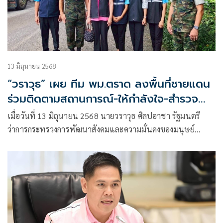
13 มิถุนายน 2568
“วราวุธ” เผย ทีม พม.ตราด ลงพื้นที่ชายแดน
ร่วมติดตามสถานการณ์-ให้กำลังใจ-สำรวจ
แนวทางการอพยพคน กลุ่มเปราะบาง
เมื่อวันที่ 13 มิถุนายน 2568 นายวราวุธ ศิลปอาชา รัฐมนตรี
ว่าการกระทรวงการพัฒนาสังคมและความมั่นคงของมนุษย์
(รมว.พม.)