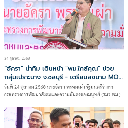
24 ตุลาคม 2568
“อัครา” นำทีม เดินหน้า "พม.ใกล้คุณ" ช่วย
กลุ่มเปราะบาง จ.ชลบุรี - เตรียมลงนาม MOU
4 กระทรวง 3 สมาคม อปท. พัฒนาคุณภาพ
วันที่ 24 ตุลาคม 2568 นายอัครา พรหมเผ่า รัฐมนตรีว่าการ
ชีวิตคนทุกช่วงวัยทั่วไทย 29 ต.ค. นี้
กระทรวงการพัฒนาสังคมและความมั่นคงของมนุษย์ (รมว.พม.)