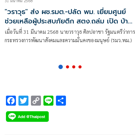
31 มีนาคม 2568
"วราวุธ" ส่ง ผช.รมต.-ปลัด พม. เยี่ยมศูนย์
ช่วยเหลือผู้ประสบภัยตึก สตง.ถล่ม เปิด บ้าน
พักคนเดินทาง ดินแดง ให้พักพิงชั่วคราว ส่ง
เมื่อวันที่ 31 มีนาคม 2568 นายวราวุธ ศิลปอาชา รัฐมนตรีว่าการ
จนท.เร่งเยียวยาจิตใจทุกครอบครัว
กระทรวงการพัฒนาสังคมและความมั่นคงของมนุษย์ (รมว.พม.)
F
T
C
Li
S
ac
wi
o
n
h
e
tt
p
e
ar
b
er
y
e