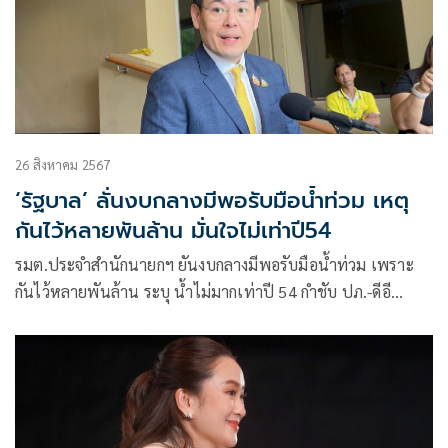
26 สิงหาคม 2567
‘รัฐบาล’ ลั่นงบกลางมีพอรับมือน้ำท่วม เหตุ
กันไว้หลายพันล้าน มั่นใจไม่เท่าปี54
รมต.ประจำสำนักนายกฯ ยันงบกลางมีพอรับมือนํ้าท่วม เพราะ
กันไว้หลายพันล้าน ระบุ นํ้าไม่มากเท่าปี 54 กำชับ ปภ.-ดีอี
อำนวยความสะดวกประชาชน หลังไม่ได้รับแจ้งเตือนภัย-
สัญญาณเน็ต