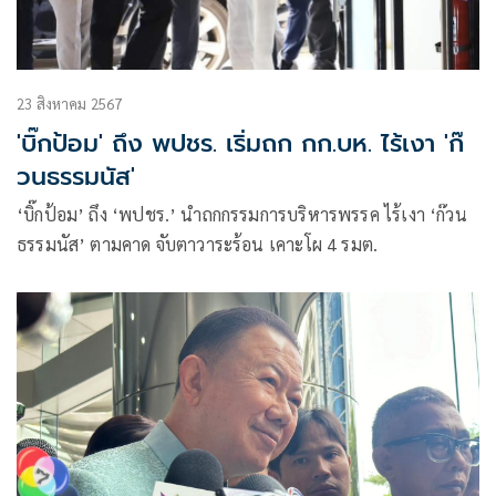
23 สิงหาคม 2567
'บิ๊กป้อม' ถึง พปชร. เริ่มถก กก.บห. ไร้เงา 'ก๊
วนธรรมนัส'
‘บิ๊กป้อม’ ถึง ‘พปชร.’ นำถกกรรมการบริหารพรรค ไร้เงา ‘ก๊วน
ธรรมนัส’ ตามคาด จับตาวาระร้อน เคาะโผ 4 รมต.