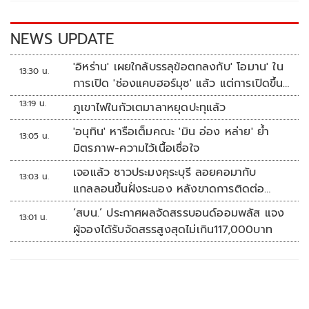
o
n
k
k
NEWS UPDATE
'อิหร่าน' เผยใกล้บรรลุข้อตกลงกับ' โอมาน' ใน
13:30 น.
การเปิด 'ช่องแคบฮอร์มุซ' แล้ว แต่การเปิดขึ้น
อยู่กับสหรัฐฯ
13:19 น.
ภูเขาไฟในกัวเตมาลาหยุดปะทุแล้ว
'อนุทิน' หารือเต็มคณะ 'มิน อ่อง หล่าย' ย้ำ
13:05 น.
มิตรภาพ-ความไว้เนื้อเชื่อใจ
เจอแล้ว ชาวประมงคุระบุรี ลอยคอมากับ
13:03 น.
แกลลอนขึ้นฝั่งระนอง หลังขาดการติดต่อ
หลายวัน
‘สบน.’ ประกาศผลจัดสรรบอนด์ออมพลัส แจง
13:01 น.
ผู้จองได้รับจัดสรรสูงสุดไม่เกิน117,000บาท