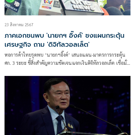
23 สิงหาคม 2567
ภาคเอกชนพบ 'นายกฯ อิ๊งค์' ชงแผนกระตุ้น
เศรษฐกิจ ถาม 'ดิจิทัลวอลเล็ต'
หอการค้าไทยรุดพบ ‘นายกฯอิ๊งค์’ เสนอแผน-มาตรการกระตุ้น
ศก. 3 ระยะ ชี้สิ่งสำคัญความชัดเจนแจกเงินดิจิทัลวอลเล็ต เชื่อมั่น
เสถียรภาพรัฐบาล แนะกระทรวงเศรษฐกิจฟังเสียงภาคเอกชน