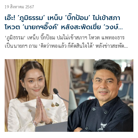
19 สิงหาคม 2567
เอ๊ะ! ‘ภูมิธรรม’ เหน็บ ‘บิ๊กป้อม’ ไม่เข้าสภา
โหวต ‘นายกฯอิ๊งค์’ หลังสะพัดเขี่ย ’วงษ์
สุวรรณ’ ออก ครม.
‘ภูมิธรรม’ เหน็บ บิ๊กป้อม ปมไม่เข้าสภาฯ โหวต แพทองธาร
เป็นนายกฯ ถาม ‘คิดว่าพอแล้ว ก็ตัดสินใจได้’ หลังข่าวสะพัด
เตรียมเขี่ย ‘วงษ์สุวรรณ’ ออก ครม. พร้อมแจ้งพรรคร่วมส่งราย
ชื่อ รมต.ภายใน 20 ส.ค.นี้