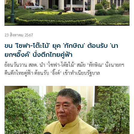
23 สิงหาคม 2567
ขน 'โซฟา-โต๊ะไม้' ยุค 'ทักษิณ' ต้อนรับ 'นา
ยกฯอิ๊งค์' นั่งตึกไทยคู่ฟ้า
ย้อนวันวาน สลค. นำ ‘โซฟา-โต๊ะไม้’ สมัย ‘ทักษิณ’ นั่งนายกฯ
คืนตึกไทยคู่ฟ้า ต้อนรับ ‘อิ๊งค์’ เข้าทำเนียบรัฐบาล