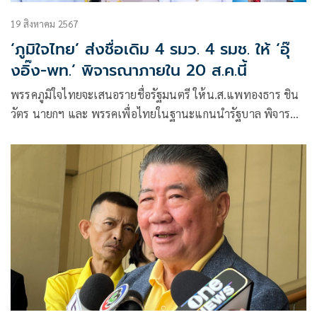
19 สิงหาคม 2567
‘ภูมิใจไทย’ ส่งชื่อเดิม 4 รมว. 4 รมช. ให้ ‘อุ๊
งอิ๊ง-พท.’ พิจารณาภายใน 20 ส.ค.นี้
พรรคภูมิใจไทยจะเสนอรายชื่อรัฐมนตรี ให้น.ส.แพทองธาร ชิน
วัตร นายกฯ และ พรรคเพื่อไทยในฐานะแกนนำรัฐบาล พิจารณา
เป็นตำแหน่งรัฐมนตรีและบุคคลเดิมจำนวน 8 ตำแหน่ง