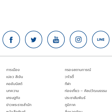
การเมือง
กรองสถานการณ์
เปลว สีเงิน
วาไรตี้
คอลัมนิสต์
กีฬา
บทความ
ท่องเที่ยว – ศิลปวัฒนธรรม
เศรษฐกิจ
ประชาสัมพันธ์
ข่าวพระราชสำนัก
ภูมิภาค
หนังสือพิมพ์
สิ่งแวดล้อม