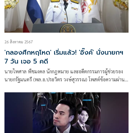
26 สิงหาคม 2567
'กลองศึกหฤโหด' เริ่มแล้ว! 'อิ๊งค์' นั่งนายกฯ
7 วัน เจอ 5 คดี
นายไพศาล พืชมงคล นักกฎหมาย และอดีตกรรมการผู้ช่วยรอง
นายกรัฐมนตรี (พล.อ.ประวิตร วงษ์สุวรรณ) โพสต์ข้อความผ่าน
เฟซบุ๊กว่า อย่าดูเบาไอ้โม่งในเงามืด