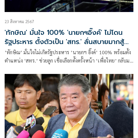
23 สิงหาคม 2567
'ทักษิณ' มั่นใจ 100% 'นายกฯอิ๊งค์' ไม่โดน
รัฐประหาร ตั้งตัวเป็น 'สทร.' ลั่นสบายมากสู้คดี
112
‘ทักษิณ’ มั่นใจไม่เกิดรัฐประหาร ‘นายกฯ อิ๊งค์’ 100% พร้อมตั้ง
ตำแหน่ง ‘สทร.’ ช่วยลูก เชื่อเลือกตั้งครั้งหน้า ‘เพื่อไทย’ กลับมา
ชนะ ให้สิทธิ์พรรคมิตรเก่าร่วมรัฐบาลก่อน ลั่นสบายมากสู้คดี 112