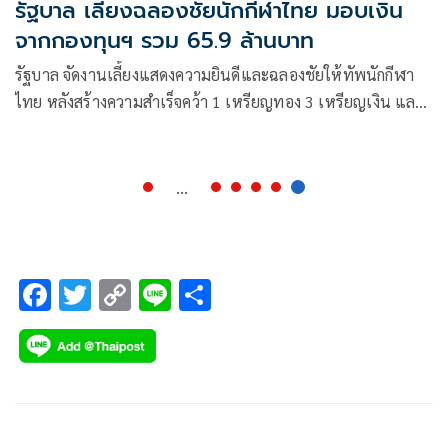
รัฐบาล เลี้ยงฉลองชัยนักกีฬาไทย มอบเงิน
จากกองทุนฯ รวม 65.9 ล้านบาท
รัฐบาล จัดงานเลี้ยงแสดงความยินดีและฉลองชัยให้ทัพนักกีฬา
ไทย หลังสร้างความสำเร็จคว้า 1 เหรียญทอง 3 เหรียญเงิน และ
2 เหรียญทองแดง ในกีฬาโอลิมปิกเกมส์ 2024 พร้อมมอบเงิน
รางวัลจากกองทุนพัฒนาการกีฬาแห่งชาติ การกีฬาแห่ง
ประเทศไทย รวมเป็นเงินทั้งสิ้น 65.9 ล้านบาท เพื่อตอบแทน
...
ความมุ่งมั่นตั้งใจ และสร้างชื่อเสียงให้ประเทศชาติ ท่ามกลาง
บรรยากาศชื่นมื่น
F
T
C
Li
S
ac
wi
o
n
h
e
tt
p
e
ar
b
er
y
e
o
Li