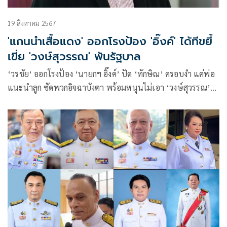
19 สิงหาคม 2567
'แกนนำเสื้อแดง' ออกโรงป้อง 'อิ๊งค์' ได้ทีขยี้
เขี่ย 'วงษ์สุวรรณ' พ้นรัฐบาล
‘วรชัย’ ออกโรงป้อง ‘นายกฯ อิ๊งค์’ ปัด ‘ทักษิณ’ ครอบงำ แค่พ่อ
แนะนำลูก ซัดพวกอิจฉาบังตา พร้อมหนุนไม่เอา ‘วงษ์สุวรรณ’
ร่วมรัฐบาล