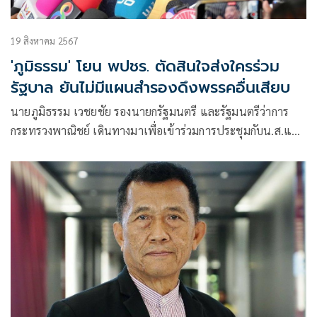
19 สิงหาคม 2567
'ภูมิธรรม' โยน พปชร. ตัดสินใจส่งใครร่วม
รัฐบาล ยันไม่มีแผนสำรองดึงพรรคอื่นเสียบ
นายภูมิธรรม เวชยชัย รองนายกรัฐมนตรี และรัฐมนตรีว่าการ
กระทรวงพาณิชย์ เดินทางมาเพื่อเข้าร่วมการประชุมกับน.ส.แพ
ทองธาร ชินวัตร นายกรัฐมนตรี โดยให้สัมภาษณ์ถึงกรณีที่
พล.อ.ประวิตร วงษ์สุวรรณ