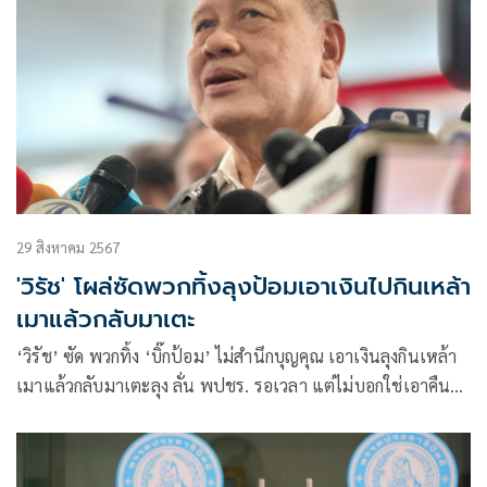
29 สิงหาคม 2567
'วิรัช' โผล่ซัดพวกทิ้งลุงป้อมเอาเงินไปกินเหล้า
เมาแล้วกลับมาเตะ
‘วิรัช’ ซัด พวกทิ้ง ‘บิ๊กป้อม’ ไม่สำนึกบุญคุณ เอาเงินลุงกินเหล้า
เมาแล้วกลับมาเตะลุง ลั่น พปชร. รอเวลา แต่ไม่บอกใช่เอาคืน
พท.หรือไม่