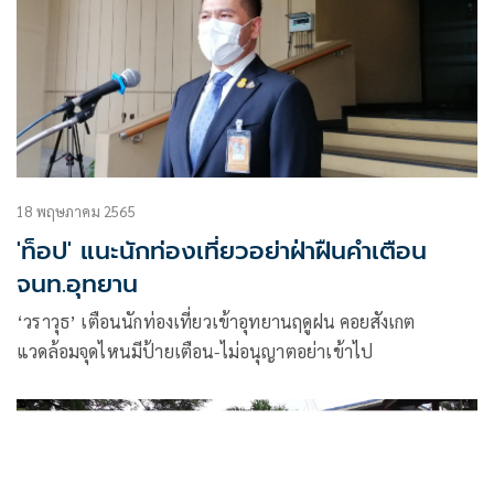
18 พฤษภาคม 2565
'ท็อป' แนะนักท่องเที่ยวอย่าฝ่าฝืนคำเตือน
จนท.อุทยาน
‘วราวุธ’ เตือนนักท่องเที่ยวเข้าอุทยานฤดูฝน คอยสังเกต
แวดล้อมจุดไหนมีป้ายเตือน-ไม่อนุญาตอย่าเข้าไป