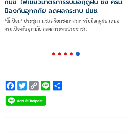
กนช. ไฟเขียวมาตรการรับมือฤดูฝน ชง ครม.
ป้องกันอุทกภัย ลดผลกระทบ ปชช.
‘บิ๊กป้อม’ ประชุม กนช.เตรียมชงมาตรการรับมือฤดูฝน เสนอ
ครม.ป้องกันอุทกภัย ลดผลกระทบประชาชน
F
T
C
Li
S
ac
wi
o
n
h
e
tt
p
e
ar
b
er
y
e
o
Li