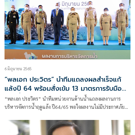
6 มิถุนายน 2565
“พลเอก ประวิตร” นำทีมแถลงผลสำเร็จแก้
แล้งปี 64 พร้อมสั่งเข้ม 13 มาตรการรับมือฤดู
ฝนปีนี้
“พลเอก ประวิตร” นำทีมหน่วยงานด้านน้ำแถลงผลงานการ
บริหารจัดการน้ำฤดูแล้ง ปี64/65 พอใจผลงานไม่มีประกาศภัย
แล้ง