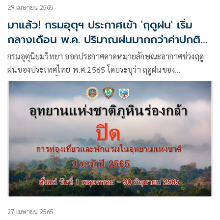
ประเทศไทยตอนบนมีกำลังแรง
29 เมษายน 2565
มาแล้ว! กรมอุตุฯ ประกาศเข้า 'ฤดูฝน' เริ่ม
กลางเดือน พ.ค. ปริมาณฝนมากกว่าค่าปกติ
3%
กรมอุตุนิยมวิทยา ออกประกาศคาดหมายลักษณะอากาศช่วงฤดู
ฝนของประเทศไทย พ.ศ.2565 โดยระบุว่า ฤดูฝนของ
ประเทศไทยปีนี้ คาดว่า จะเริ่มประมาณกลางเดือนพฤษภาคม
2565 ซึ่งใกล้เคียงปกติ
27 เมษายน 2565