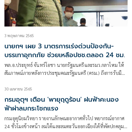
3 พฤษภาคม 2565
นายกฯ เผย 3 มาตรการเร่งด่วนป้องกัน-
บรรเทาอุทกภัย ช่วยเหลือปชช.ตลอด 24 ชม.
พล.อ.ประยุทธ์ จันทร์โอชา นายกรัฐมนตรีและรมว.กลาโหม ให้
สัมภาษณ์ภายหลังการประชุมคณะรัฐมนตรี (ครม.) ถึงการรับมือ
หน้าฝนว่า สำหรับแผนมาตรการรับมือในช่วงฤดูฝนที่จะมาถึง ที่
ประชุมได้อนุมัติให้มีการดำเนินงานใน 3 มาตรการเร่งด่วน การ
30 เมษายน 2565
ป้องกัน การลดผลกระทบอุทกภัย
กรมอุตุฯ เตือน 'พายุฤดูร้อน' ฝนฟ้าคะนอง
ฟ้าผ่าลมกระโชกแรง
กรมอุตุนิยมวิทยา รายงานลักษณะอากาศทั่วไป พยากรณ์อากาศ
24 ชั่วโมงข้างหน้า ลมใต้และลมตะวันออกเฉียงใต้ที่พัดปกคลุม