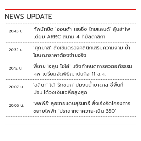
o
n
k
k
NEWS UPDATE
ทัพนักบิด 'ฮอนด้า เรซซิ่ง ไทยแลนด์' ลุ้นล่าโพ
20:43 น.
เดียม ARRC สนาม 4 ที่มัลดาลิกา
‘ศุภมาส’ สั่งเข้มตรวจคลินิกเสริมความงาม ย้ำ
20:32 น.
โฆษณาราคาต้องจ่ายจริง
พี่ชาย 'ฮลุน โซโล่' แจ้งกำหนดการสวดอภิธรรม
20:12 น.
ศพ เตรียมจัดพิธีฌาปนกิจ 11 ส.ค.
'ลลิดา' โต้ 'รักชนก' ปมงบน้ำบาดาล ชี้พื้นที่
20:07 น.
ปชน.ได้วงเงินเฉลี่ยสูงสุด
'พลพีร์' ลุยชายแดนสุรินทร์ สั่งเร่งรัดโครงการ
20:06 น.
ขยายไฟฟ้า 'ปราสาทตาควาย-เนิน 350'