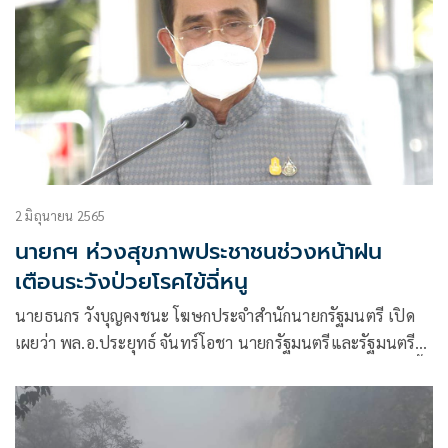
2 มิถุนายน 2565
นายกฯ ห่วงสุขภาพประชาชนช่วงหน้าฝน
เตือนระวังป่วยโรคไข้ฉี่หนู
นายธนกร วังบุญคงชนะ โฆษกประจำสำนักนายกรัฐมนตรี เปิด
เผยว่า พล.อ.ประยุทธ์ จันทร์โอชา นายกรัฐมนตรีและรัฐมนตรี
ว่าการกระทรวงกลาโหม ห่วงใยสุขภาพของประชาชนในระยะนี้
อาจเจ็บป่วยจากโรคเลปโตสไปโรสิส หรือโรคไข้ฉี่หนู ที่มีสาเหตุ
มาจากสภาพภูมิอากาศที่มีฝนฟ้าคะนองและฝนตกหนักในหลาย