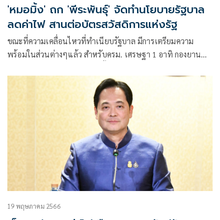
'หมอมิ้ง' ถก 'พีระพันธุ์' จัดทำนโยบายรัฐบาล
ลดค่าไฟ สานต่อบัตรสวัสดิการแห่งรัฐ
ขณะที่ความเคลื่อนไหวที่ทำเนียบรัฐบาล มีการเตรียมความ
พร้อมในส่วนต่างๆแล้ว สำหรับครม. เศรษฐา 1 อาทิ กองยาน
พาหนะนำรถประจำตำแหน่งทั้งในส่วนของนายกฯ และรัฐมนตรี
ตรวจเช็กสภาพหลังมีการส่งมอบคืนเรียบร้อยแล้ว โดยได้นำไป
จอดไว้ที่บ้านพิษณุโลก
19 พฤษภาคม 2566