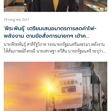
18 กรกฎาคม 2567
'พีระพันธ์ุ' เตรียมเสนอมาตรการลดค่าไฟ-
พลังงาน ตามข้อสั่งการนายกฯ เข้าค
รม.สัปดาห์หน้า
นายพีระพันธุ์ สาลีรัฐวิภาค รองนายกรัฐมนตรีและรมว.พลังงาน
ให้สัมภาษณ์ถึงกรณี นายเศรษฐา ทวีสิน นายกรัฐมนตรี ระบุว่า
จะคุยกับนายพีระพันธุ์ ให้หามาตรการ ลดค่าไฟ และนำเข้าสู่ ที่
ประชุมคณะรัฐมนตรีในสัปดาห์หน้