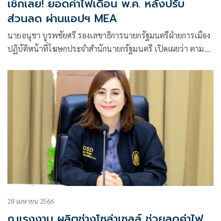
เช็กเลย! ยอดค่าไฟเดือน พ.ค. หลังปรับ
ส่วนลด ผ่านแอปฯ MEA
นายอนุชา บูรพชัยศรี รองเลขาธิการนายกรัฐมนตรีฝ่ายการเมือง
ปฏิบัติหน้าที่โฆษกประจำสำนักนายกรัฐมนตรี เปิดเผยว่า ตามที่
คณะรัฐมนตรี (ครม.) เมื่อวันที่ 2 พฤษภาคม 2566
28 เมษายน 2566
ก.แรงงาน ผลิตช่างโซล่าเซลล์ ช่วยลดค่าไฟ