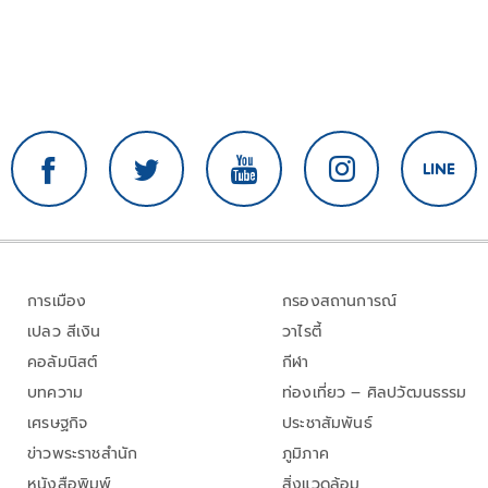
การเมือง
กรองสถานการณ์
เปลว สีเงิน
วาไรตี้
คอลัมนิสต์
กีฬา
บทความ
ท่องเที่ยว – ศิลปวัฒนธรรม
เศรษฐกิจ
ประชาสัมพันธ์
ข่าวพระราชสำนัก
ภูมิภาค
หนังสือพิมพ์
สิ่งแวดล้อม