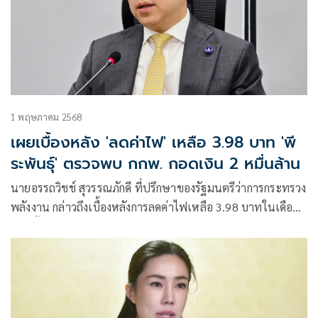
1 พฤษภาคม 2568
เผยเบื้องหลัง 'ลดค่าไฟ' เหลือ 3.98 บาท 'พี
ระพันธุ์' ตรวจพบ กกพ. กอดเงิน 2 หมื่นล้าน
นายอรรถวิชช์ สุวรรณภักดี ที่ปรึกษาของรัฐมนตรีว่าการกระทรวง
พลังงาน กล่าวถึงเบื้องหลังการลดค่าไฟเหลือ 3.98 บาทในเดือน
หน้าตั้งแต่ 1 พ.ค. 68 จากปัจจุบัน 4.15 บาทว่า คุณพีระพันธุ์
สาลีรัฐวิภาค