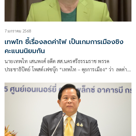
7 มกราคม 2568
เทพไท ชี้เรื่องลดค่าไฟ เป็นเกมการเมืองชิง
คะแนนนิยมกัน
นายเทพไท เสนพงศ์ อดีต สส.นครศรีธรรมราช พรรค
ประชาธิปัตย์ โพสต์เฟซบุ๊ก “เทพไท – คุยการเมือง” ว่า ลดค่า
ไฟ:เกมการเมือง