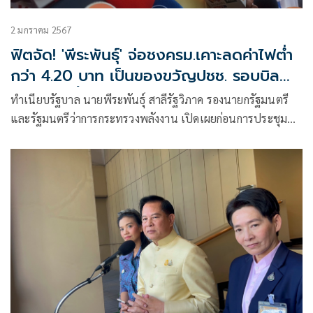
2 มกราคม 2567
ฟิตจัด! 'พีระพันธุ์' จ่อชงครม.เคาะลดค่าไฟต่ำ
กว่า 4.20 บาท เป็นของขวัญปชช. รอบบิล
ม.ค.-เม.ย.นี้
ทำเนียบ​รัฐบาล​ นายพีระพันธุ์ สาลีรัฐวิภาค รองนายกรัฐมนตรี
และรัฐมนตรีว่าการกระทรวงพลังงาน เปิดเผยก่อนการประชุม
คณะรัฐมนตรีใ