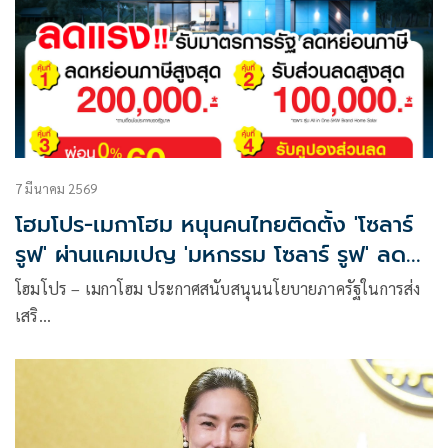
7 มีนาคม 2569
โฮมโปร-เมกาโฮม หนุนคนไทยติดตั้ง 'โซลาร์
รูฟ' ผ่านแคมเปญ 'มหกรรม โซลาร์ รูฟ' ลดค่า
ไฟ–ลดหย่อนภาษีได้สูงสุด 2 แสนบาท
โฮมโปร – เมกาโฮม ประกาศสนับสนุนนโยบายภาครัฐในการส่ง
เสริ…