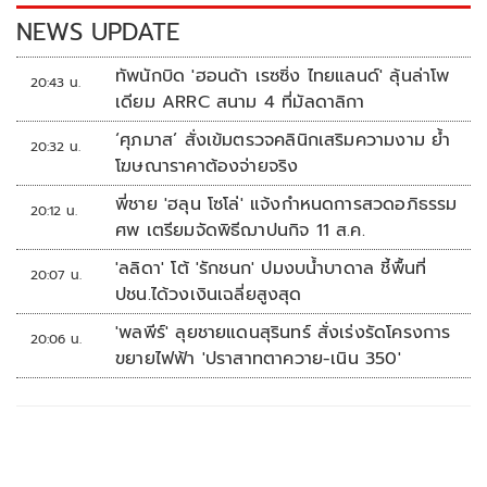
k
k
NEWS UPDATE
ทัพนักบิด 'ฮอนด้า เรซซิ่ง ไทยแลนด์' ลุ้นล่าโพ
20:43 น.
เดียม ARRC สนาม 4 ที่มัลดาลิกา
‘ศุภมาส’ สั่งเข้มตรวจคลินิกเสริมความงาม ย้ำ
20:32 น.
โฆษณาราคาต้องจ่ายจริง
พี่ชาย 'ฮลุน โซโล่' แจ้งกำหนดการสวดอภิธรรม
20:12 น.
ศพ เตรียมจัดพิธีฌาปนกิจ 11 ส.ค.
'ลลิดา' โต้ 'รักชนก' ปมงบน้ำบาดาล ชี้พื้นที่
20:07 น.
ปชน.ได้วงเงินเฉลี่ยสูงสุด
'พลพีร์' ลุยชายแดนสุรินทร์ สั่งเร่งรัดโครงการ
20:06 น.
ขยายไฟฟ้า 'ปราสาทตาควาย-เนิน 350'