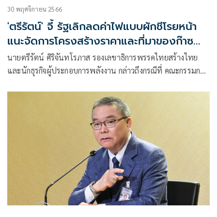
30 พฤศจิกายน 2566
'ตรีรัตน์' จี้ รัฐเลิกลดค่าไฟแบบผักชีโรยหน้า
แนะจัดการโครงสร้างราคาและที่มาของก๊าซ
ธรรมชาติ
นายตรีรัตน์ ศิริจันทโรภาส รองเลขาธิการพรรคไทยสร้างไทย
และนักธุรกิจผู้ประกอบการพลังงาน กล่าวถึงกรณีที่ คณะกรรมการ
กำกับกิ