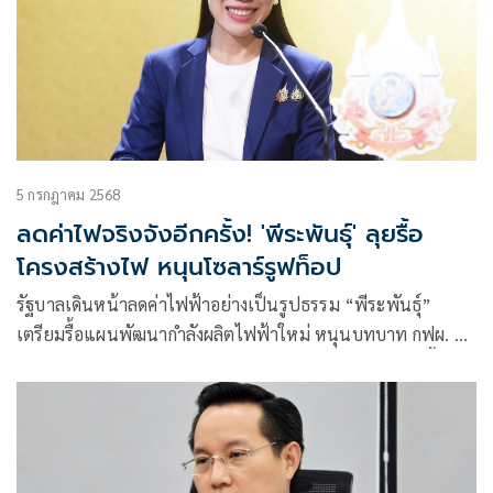
5 กรกฎาคม 2568
ลดค่าไฟจริงจังอีกครั้ง! 'พีระพันธุ์' ลุยรื้อ
โครงสร้างไฟ หนุนโซลาร์รูฟท็อป
รัฐบาลเดินหน้าลดค่าไฟฟ้าอย่างเป็นรูปธรรม “พีระพันธุ์”
เตรียมรื้อแผนพัฒนากำลังผลิตไฟฟ้าใหม่ หนุนบทบาท กฟผ. ลด
พึ่งพาเอกชน พร้อมผลักดันกฎหมายติดโซลาร์รูฟท็อปง่ายขึ้น แก้
ปัญหาค่าไฟแพงถึงต้นตอ