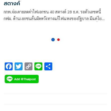
สตางค์
กกพ.จ่อเคาะลดค่าไฟเอกชน 40 สตางค์ 28 ธ.ค. รอตัวเลขหนี้
กฟผ. ด้านเอกชนลั่นผิดหวังทางแก้ไฟแพงของรัฐบาล มีแต่โยน
ภาระกฟผ. – ปตท. ไม่แก้ต้นเหตุจริง วอนดึง 5 ข้อกกร.แก้ตั้งแต่
ต้นเหตุ
F
T
C
Li
S
ac
wi
o
n
h
e
tt
p
e
ar
b
er
y
e
o
Li
o
n