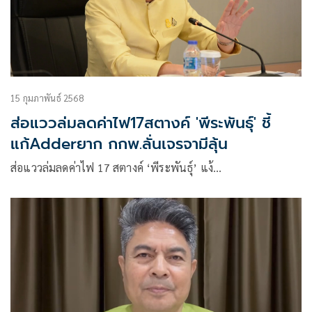
15 กุมภาพันธ์ 2568
ส่อแววล่มลดค่าไฟ17สตางค์ 'พีระพันธุ์' ชี้
แก้Adderยาก กกพ.ลั่นเจรจามีลุ้น
ส่อแววล่มลดค่าไฟ 17 สตางค์ ‘พีระพันธุ์’ แง้…