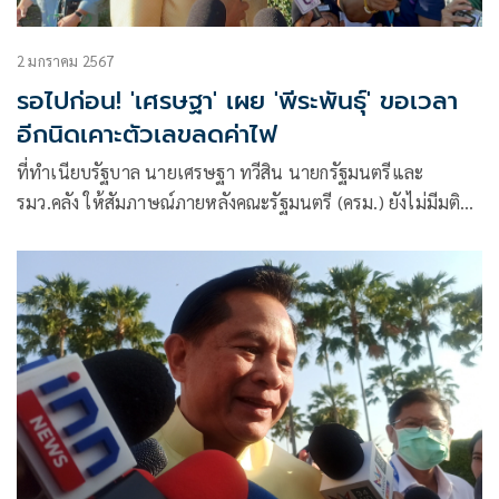
2 มกราคม 2567
รอไปก่อน! 'เศรษฐา' เผย 'พีระพันธุ์' ขอเวลา
อีกนิดเคาะตัวเลขลดค่าไฟ
ที่ทำเนียบรัฐบาล นายเศรษฐา ทวีสิน นายกรัฐมนตรีและ
รมว.คลัง ให้สัมภาษณ์ภายหลังคณะรัฐมนตรี (ครม.) ยังไม่มีมติ
พิจาร