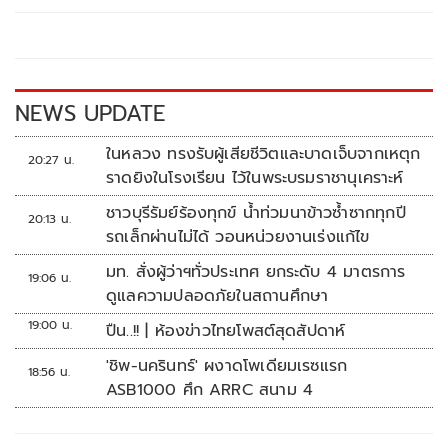
o
Li
o
n
k
k
NEWS UPDATE
ในหลวง ทรงรับผู้เสียชีวิตและบาดเจ็บจากเหตุก
20:27 น.
ราดยิงในโรงเรียน ไว้ในพระบรมราชานุเคราะห์
ชาวบุรีรัมย์ร้องทุกข์ น้ำท่วมนาข้าวซ้ำซากทุกปี
20:13 น.
รถเล็กผ่านไม่ได้ วอนหน่วยงานเร่งแก้ไข
มท. สั่งผู้ว่าฯทั่วประเทศ ยกระดับ 4 มาตรการ
19:06 น.
ดูแลความปลอดภัยในสถานศึกษา
19:00 น.
ปืน..!! | ห้องข่าวไทยโพสต์สุดสัปดาห์
'ชิพ-นครินทร์' ผงาดโพเดียมเรซแรก
18:56 น.
ASB1000 ศึก ARRC สนาม 4