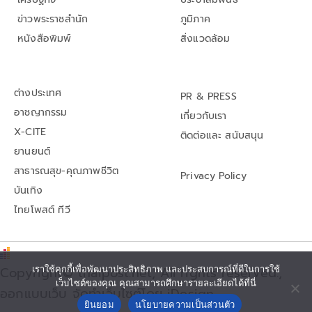
ข่าวพระราชสำนัก
ภูมิภาค
หนังสือพิมพ์
สิ่งแวดล้อม
ต่างประเทศ
PR & PRESS
อาชญากรรม
เกี่ยวกับเรา
X-CITE
ติดต่อและ สนับสนุน
ยานยนต์
สาธารณสุข-คุณภาพชีวิต
Privacy Policy
บันเทิง
ไทยโพสต์ ทีวี
เราใช้คุกกี้เพื่อพัฒนาประสิทธิภาพ และประสบการณ์ที่ดีในการใช้
Copyright© thaipost.net, All rights reserved.,
เว็บไซต์ของคุณ คุณสามารถศึกษารายละเอียดได้ที่นี่
ออกแบบเว็บ จัดทำเว็บไซต์โดย iDesign
ยินยอม
นโยบายความเป็นส่วนตัว