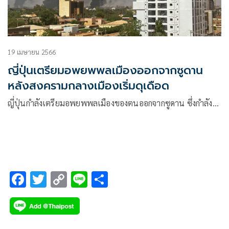
19 เมษายน 2566
ญี่ปุ่นเตรียมอพยพพลเมืองออกจากซูดาน
หลังสงครามกลางเมืองเริ่มดุเดือด
ญี่ปุ่นกำลังเตรียมอพยพพลเมืองของตนออกจากซูดาน ซึ่งกำลัง…
F
T
C
Li
S
ac
wi
o
n
h
e
tt
p
e
ar
b
er
y
e