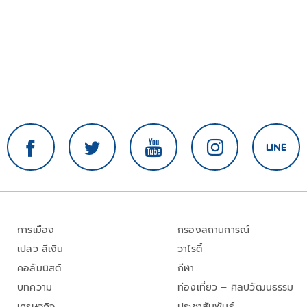
การเมือง
กรองสถานการณ์
เปลว สีเงิน
วาไรตี้
คอลัมนิสต์
กีฬา
บทความ
ท่องเที่ยว – ศิลปวัฒนธรรม
เศรษฐกิจ
ประชาสัมพันธ์